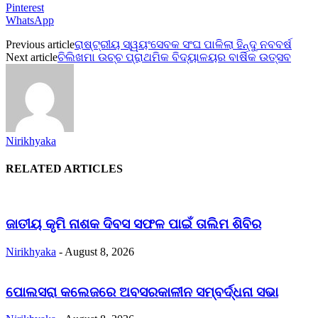
Pinterest
WhatsApp
Previous article
ରାଷ୍ଟ୍ରୀୟ ସ୍ୱୟଂସେବକ ସଂଘ ପାଳିଲା ହିନ୍ଦୁ ନବବର୍ଷ
Next article
ଚିଲିଖମା ଉଚ୍ଚ ପ୍ରାଥମିକ ବିଦ୍ୟାଳୟର ବାର୍ଷିକ ଉତ୍ସବ
Nirikhyaka
RELATED ARTICLES
ଜାତୀୟ କୃମି ନାଶକ ଦିବସ ସଫଳ ପାଇଁ ତାଲିମ ଶିବିର
Nirikhyaka
-
August 8, 2026
ପୋଲସରା କଲେଜରେ ଅବସରକାଳୀନ ସମ୍ବର୍ଦ୍ଧନା ସଭା