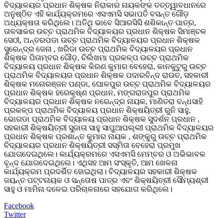
ବିଦ୍ୟାଳୟର ପ୍ରଧାନ ଶିକ୍ଷକ ନିରାକାର ନାୟକଙ୍କ ତତ୍ତ୍ୱାବଧାନରେ
ଅନୁଷ୍ଠିତ ଏହି କାର୍ଯ୍ୟକ୍ରମରେ ଏସଏମସି ସଭାପତି ବସନ୍ତ ଗୌଡ଼
ଅଧ୍ୟକ୍ଷତା କରିଥିଲେ। ଅତିଥି ଭାବେ ସିଆରସିସି ଶଶିକାନ୍ତ ପାତ୍ର,
ତାଳସାକର ଉଚ୍ଚ ପ୍ରାଥମିକ ବିଦ୍ୟାଳୟର ପ୍ରଧାନ ଶିକ୍ଷକ ସିମାଞ୍ଚଳ
ସେଠୀ, ଅନ୍ତରପଡା ଉଚ୍ଚ ପ୍ରାଥମିକ ବିଦ୍ୟାଳୟର ପ୍ରଧାନ ଶିକ୍ଷକ
ସୁରେନ୍ଦ୍ର ଜେନା , ଖରିଡା ଉଚ୍ଚ ପ୍ରାଥମିକ ବିଦ୍ୟାଳୟର ପ୍ରଧାନ
ଶିକ୍ଷକ ପିତାମ୍ବର ଗୌଡ଼, ଚିଲିଖମା ପ୍ରକଳ୍ପ ଉଚ୍ଚ ପ୍ରାଥମିକ
ବିଦ୍ୟାଳୟ ପ୍ରଧାନ ଶିକ୍ଷକ କିରଣ କୁମାର ବେହେରା, କାନକୁଟୁରୁ ଉଚ୍ଚ
ପ୍ରାଥମିକ ବିଦ୍ୟାଳୟର ପ୍ରଧାନ ଶିକ୍ଷକ ପଦାରବିନ୍ଦ ରାଉତ, ସହକାରୀ
ଶିକ୍ଷକ ମନୋରଞ୍ଜନ ପଣ୍ଡା, ଘୋଳପୁର ଉଚ୍ଚ ପ୍ରାଥମିକ ବିଦ୍ୟାଳୟର
ପ୍ରଧାନ ଶିକ୍ଷକ ହରେକୃଷ୍ଣ ପ୍ରଧାନ, ମଙ୍ଗରାଜପୁର ପ୍ରାଥମିକ
ବିଦ୍ୟାଳୟର ପ୍ରଧାନ ଶିକ୍ଷକ ନରେନ୍ଦ୍ର ନାୟକ, ମାଣିତରା ବନ୍ଧସାହି
ପ୍ରକଳ୍ପ ପ୍ରାଥମିକ ବିଦ୍ୟାଳୟ ପ୍ରଧାନ ଶିକ୍ଷୟିତ୍ରୀ ରୁନି ସାହୁ,
ଭୋଗଡା ପ୍ରାଥମିକ ବିଦ୍ୟାଳୟ ପ୍ରଧାନ ଶିକ୍ଷକ ସୁଦର୍ଶନ ପ୍ରଧାନ ,
ସହକାରୀ ଶିକ୍ଷୟିତ୍ରୀ ସୁଜାତା ସାହୁ ସାପୁଆପଲ୍ଲୀ ପ୍ରାଥମିକ ବିଦ୍ୟାଳୟର
ପ୍ରଧାନ ଶିକ୍ଷକ ପ୍ରଶାନ୍ତ କୁମାର ନାୟକ , ଶଙ୍କୁରୁ ଉଚ୍ଚ ପ୍ରାଥମିକ
ବିଦ୍ୟାଳୟର ପ୍ରଧାନ ଶିକ୍ଷୟିତ୍ରୀ ସସ୍ମିତା ବେହେରା ପ୍ରମୁଖ
ଯୋଗଦେଇଥିଲେ। କାର୍ଯ୍ୟକ୍ରମରେ ଏସଏମସି ମେମ୍ବର ଓ ଅଭିଭାବକ
ବୃନ୍ଦ ଯୋଗଦେଇଥିଲେ। ଏଥିସହ ଆମ ସଂସ୍କୃତି, ଆମ ଖେଳନା
କାର୍ଯ୍ୟକ୍ରମ ପ୍ରଦର୍ଶିତ ହୋଇଥିଲା। ବିଦ୍ୟାଳୟର ସହକାରୀ ଶିକ୍ଷକ
ଜୟନ୍ତ ପଟ୍ଟନାୟକ ଓ ସନ୍ତୋଷ ପାତ୍ର ଏବଂ ଶିକ୍ଷୟିତ୍ରୀ ସୌମ୍ୟଶ୍ରୀ
ସାହୁ ଓ ମାମିନା ଦଳେଇ ପରିଚାଳନାରେ ସହଯୋଗ କରିଥିଲେ।
Facebook
Twitter