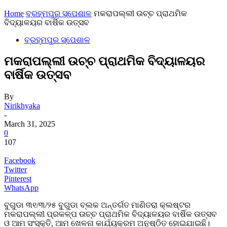
Home
ବ୍ରହ୍ମପୁର ସ୍ପେଶାଳ
ମକରାପଲ୍ଲୀ ଉଚ୍ଚ ପ୍ରାଥମିକ
ବିଦ୍ୟାଳୟର ବାର୍ଷିକ ଉତ୍ସବ
ବ୍ରହ୍ମପୁର ସ୍ପେଶାଳ
ମକରାପଲ୍ଲୀ ଉଚ୍ଚ ପ୍ରାଥମିକ ବିଦ୍ୟାଳୟର
ବାର୍ଷିକ ଉତ୍ସବ
By
Nirikhyaka
-
March 31, 2025
0
107
Facebook
Twitter
Pinterest
WhatsApp
ବୁଗୁଡା ୩୧/୩/୨୫ ବୁଗୁଡା ବ୍ଲକ ଅନ୍ତର୍ଗତ ମାଣିତରା କ୍ଲଷ୍ଟର
ମକରାପଲ୍ଲୀ ପ୍ରକଳ୍ପ ଉଚ୍ଚ ପ୍ରାଥମିକ ବିଦ୍ୟାଳୟର ବାର୍ଷିକ ଉତ୍ସବ
ଓ ଆମ ସଂସ୍କୃତି, ଆମ ଖେଳନା କାର୍ଯ୍ୟକ୍ରମ ଅନୁଷ୍ଠିତ ହୋଇଯାଇଛି।