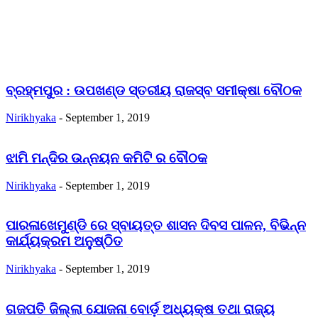
ବ୍ରହ୍ମପୁର : ଉପଖଣ୍ଡ ସ୍ତରୀୟ ରାଜସ୍ବ ସମୀକ୍ଷା ବୌଠକ
Nirikhyaka
-
September 1, 2019
ଝାମି ମନ୍ଦିର ଉନ୍ନୟନ କମିଟି ର ବୌଠକ
Nirikhyaka
-
September 1, 2019
ପାରଳାଖେମୁଣ୍ଡି ରେ ସ୍ବାୟତ୍ତ ଶାସନ ଦିବସ ପାଳନ, ବିଭିନ୍ନ
କାର୍ଯ୍ୟକ୍ରମ ଅନୁଷ୍ଠିତ
Nirikhyaka
-
September 1, 2019
ଗଜପତି ଜିଲ୍ଲା ଯୋଜନା ବୋର୍ଡ଼ ଅଧ୍ୟକ୍ଷ ତଥା ରାଜ୍ୟ