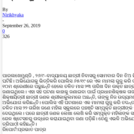
By
Nirikhyaka
-
September 26, 2019
0
326
ପାରଳାଖେମୁଣ୍ଡି , ୨୬/୯–ବାଦ୍ୟାଳୟ ଛାତ୍ରୀ ନିବାସରୁ ସୋମବାର ଦିନ ଝ
ଘଟିଛି। ଅଭିଯୋଗକୁ ଭିତ୍ତିକରି ପୋଲିସ ୬୫/୧୯ ରେ ଏକ ମାମଲା ରୁଜୁ କରି 
୧୦ମ ଶ୍ରେଣୀରେ ପଢୁଛନ୍ତି ହେଲେ ଚଳିତ ମାସ ୨୩ ତାରିଖ ଦିନ ଉକ୍ତ ଛାତ୍ର
ଜଣାଇଥିଲେ। ଏହା ସହ ଘଟଣା କାହାକୁ ଜଣାଇବା ପାଇଁ ପ୍ରଧାନଶିକ୍ଷକ ତାଙ
ଶିକ୍ଷୟିତ୍ରୀ ଛାତ୍ରୀ ଜଣକ ଶ୍ରୀକାକୁଲମରେ ଅଛନ୍ତି, ତାଙ୍କୁ ନିଜ ଉଦ୍
ଅଭିଯୋଗ କରିଛନ୍ତି। ପୋଲିସ ଏହି ଘଟଣାରେ ଏକ ମାମଲା ରୁଜୁ କରି ତଦନ୍
ଚଳିତ ମାସ ୨୨ ତାରିଖ ଜଣେ ମହିଳା ସ୍କୁଲରେ ପହଞ୍ଚି ସମ୍ପୃକ୍ତ ଛାତ୍ରୀ
ଦେଇଥିଲେ। ପରେ ଛାତ୍ରୀ ଜଣକ ଲେଖା ଲେଖି କରି ସମ୍ପୃକ୍ତ ମହିଳାଙ୍କ ସହ
ରେଳ ଷ୍ଟେସନରୁ ଉଦ୍ଧାର କରାଯାଇଥିବା ଜଣା ପଡ଼ିଛି। ତେଣୁ ଏଭଳି ଅଭିଯୋ
ତ୍ରିପାଠୀ କହିଛନ୍ତି।
ରିପୋର୍ଟ:ପ୍ରଭାତ ପାତ୍ର