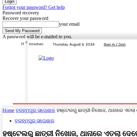
Forgot your password? Get help
Password recovery
Recover your password
your email
A password will be e-mailed to you.
C
17
Innichen
Thursday, August 6, 2026
Sign in / Join
Home
ବ୍ରହ୍ମପୁର ସ୍ପେଶାଳ
ରାଜ୍ୟ
ଦେଶ- ବିଦେଶ
Home
ବ୍ରହ୍ମପୁର ସ୍ପେଶାଳ
ହଷ୍ଟେଲରୁ ଛାତ୍ରୀ ନିଖୋଜ, ଥାନାରେ ଏତଲା
ବ୍ରହ୍ମପୁର ସ୍ପେଶାଳ
ହଷ୍ଟେଲରୁ ଛାତ୍ରୀ ନିଖୋଜ, ଥାନାରେ ଏତଲା ଦେଲ