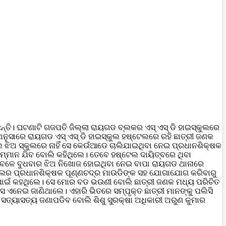
୍ତି। ଘଟଣାଟି ଗଜପତି ଜିଲ୍ଲା ରାୟଗଡ ବ୍ଲକର ଏସ୍ ଏସ୍ ଡି ହାଇସ୍କୁଲରେ
ଅନୁସାରେ ରାୟଗଡ ଏସ୍ ଏସ୍ ଡି ହାଇସ୍କୁଲ ହଷ୍ଟେଲରେ ରହି ଛାତ୍ରୀ ଜଣକ
ଲେ ଝିଅ ସ୍କୁଲରେ ନାହିଁ ସେ କେଉଁଆଡେ ଚାଲିଯାଇଥିବା ନେଇ ପ୍ରଧାନଶିକ୍ଷକ
ମ୍ମାନ ଯିବ ବୋଲି କହିଥିଲେ। ତେବେ ହଷ୍ଟେଲ ଦାୟିତ୍ବରେ ଥିବା
ବା ବେଳେ ବୁଧବାର ଝିଅ ନିଖୋଜ ହୋଇଥିବା ନେଇ ବାପା ରାୟଗଡ ଥାନାରେ
୍କୁଲର ପ୍ରଧାନଶିକ୍ଷକ ପୂଣ୍ଣଚଦ୍ର ମାଉଡିଙ୍କ ସହ ଯୋଗାଯୋଗ କରିବାରୁ
ବା ପାଇଁ କହଥିଲେ। ସେ ମୋର ବଡ ଭଉଣୀ ବୋଲି ଛାତ୍ରୀ ଜଣକ ମଧ୍ୟ ପରିଚିତ
 ଏନେଇ ଜାଣିଥାଲେ। ଏହାରି ଭିତରେ ସମ୍ପୃକ୍ତ ଛାତ୍ରୀ ମାନଙ୍କୁ ପଲିସି
 ସତ୍ୟାସତ୍ୟ ଜଣାପଡିବ ବୋଲି ଶିଶୁ ସୁରକ୍ଷା ଅଧିକାରୀ ଅରୁଣ କୁମାର