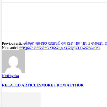
Previous article
ଜିଲ୍ଲା ସ୍ତରୀୟ ପରାମର୍ଶ ଏନ ଆର ଏଲ ଏମ ଓ ଋଣଜମା ଅ
Next article
ଖେମୁଣ୍ଡି କଲେଜରେ ପ୍ରବନ୍ଧ ଓ ବକ୍ତୃତା ପ୍ରତିଯୋଗିତା
Nirikhyaka
RELATED ARTICLES
MORE FROM AUTHOR