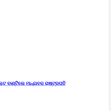
େଟ ବାଣ୍ଟିଲେ ମାନ୍ୟବର ରାଷ୍ଟ୍ରପତି