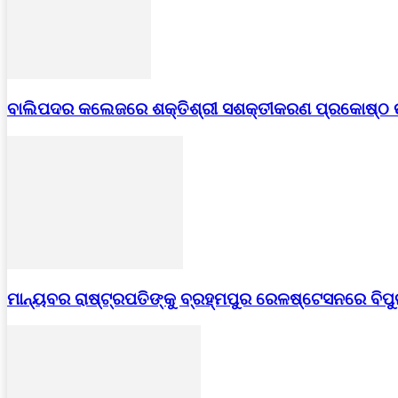
ବାଲିପଦର କଲେଜରେ ଶକ୍ତିଶ୍ରୀ ସଶକ୍ତୀକରଣ ପ୍ରକୋଷ୍ଠ
ମାନ୍ୟବର ରାଷ୍ଟ୍ରପତିଙ୍କୁ ବ୍ରହ୍ମପୁର ରେଳଷ୍ଟେସନରେ ବିପ