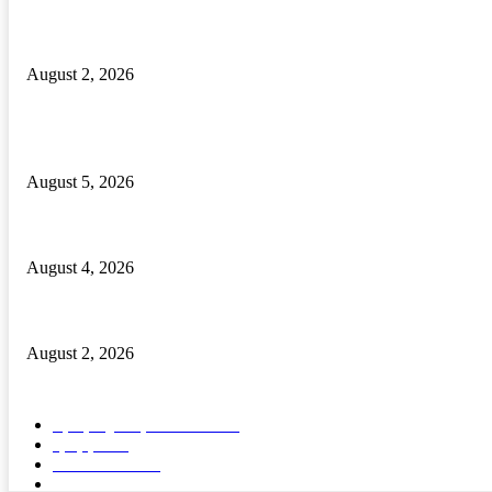
ଦୁଇଟି ବନ୍ଧୁକ ଓ ବନ୍ଧୁକ ନିର୍ମାଣ ସାମଗ୍ରୀ ଜବତ, ଜଣେ ଗିରଫ
August 2, 2026
POPULAR POSTS
ବାଲିପଦର କଲେଜରେ ଶକ୍ତିଶ୍ରୀ ସଶକ୍ତୀକରଣ ପ୍ରକୋଷ୍ଠ ଉଦଯାପିତ
August 5, 2026
ମାନ୍ୟବର ରାଷ୍ଟ୍ରପତିଙ୍କୁ ବ୍ରହ୍ମପୁର ରେଳଷ୍ଟେସନରେ ବିପୁଳ ସ୍ୱାଗତ ସମ୍ବର
August 4, 2026
ଢ଼ାବା ସମ୍ମୁଖରେ ଯୁବକକୁ ଖଣ୍ଡାରେ ଆକ୍ରମଣ । ଅଭିଯୁକ୍ତ ଗିରଫ।
August 2, 2026
POPULAR CATEGORY
ବ୍ରହ୍ମପୁର ସ୍ପେଶାଳ
15570
ରାଜ୍ୟ
1689
ଦେଶ- ବିଦେଶ
91
ଭିଡିଓ
5