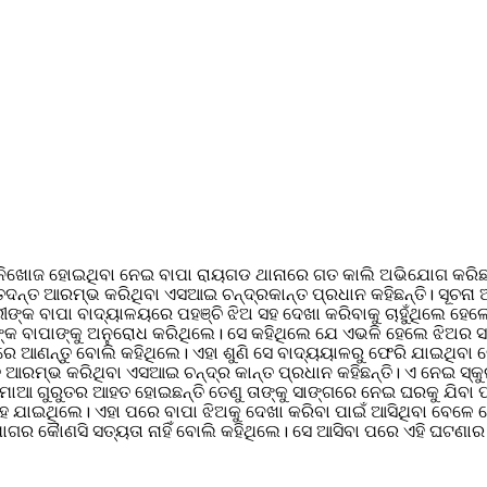
ିଅ ନିଖୋଜ ହୋଇଥିବା ନେଇ ବାପା ରାୟଗଡ ଥାନାରେ ଗତ କାଲି ଅଭିଯୋଗ କରିଛନ
ତଦନ୍ତ ଆରମ୍ଭ କରିଥିବା ଏସଆଇ ଚନ୍ଦ୍ରକାନ୍ତ ପ୍ରଧାନ କହିଛନ୍ତି। ସୂଚନା 
ୀଙ୍କ ବାପା ବାଦ୍ୟାଳୟରେ ପହଞ୍ଚି ଝିଅ ସହ ଦେଖା କରିବାକୁ ଚାହୁଁଥିଲେ ହେ
୍କ ବାପାଙ୍କୁ ଅନୁରୋଧ କରିଥିଲେ। ସେ କହିଥିଲେ ଯେ ଏଭଳି ହେଲେ ଝିଅର ସ
ୟମରେ ଆଣନ୍ତୁ ବୋଲି କହିଥିଲେ। ଏହା ଶୁଣି ସେ ବାଦ୍ୟୟାଳରୁ ଫେରି ଯାଇଥି
ତ ଆରମ୍ଭ କରିଥିବା ଏସଆଇ ଚନ୍ଦ୍ର କାନ୍ତ ପ୍ରଧାନ କହିଛନ୍ତି। ଏ ନେଇ ସ
ଙ୍କ ମାଆ ଗୁରୁତର ଆହତ ହୋଇଛନ୍ତି ତେଣୁ ତାଙ୍କୁ ସାଙ୍ଗରେ ନେଇ ଘରକୁ ଯି
 ଯାଇଥିଲେ। ଏହା ପରେ ବାପା ଝିଅକୁ ଦେଖା କରିବା ପାଇଁ ଆସିଥିବା ବେଳେ ସେ
ଗର କୈାଣସି ସତ୍ୟତା ନାହିଁ ବୋଲି କହିଥିଲେ। ସେ ଆସିବା ପରେ ଏହି ଘଟଣାର