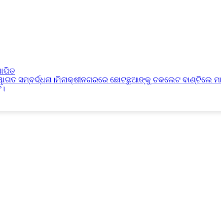
ାପିତ
୍ୱାଗତ ସମ୍ବର୍ଦ୍ଧନା।ମିନାକ୍ଷୀନଗରରେ ଛୋଟଛୁଆଙ୍କୁ ଚକଲେଟ ବାଣ୍ଟିଲେ ମ
ଫ।