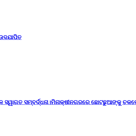
 ଉଦଯାପିତ
ୁଳ ସ୍ୱାଗତ ସମ୍ବର୍ଦ୍ଧନା।ମିନାକ୍ଷୀନଗରରେ ଛୋଟଛୁଆଙ୍କୁ ଚକଲ