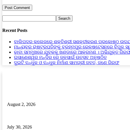
Recent Posts
ବାଲିପଦର କଲେଜରେ ଶକ୍ତିଶ୍ରୀ ସଶକ୍ତୀକରଣ ପ୍ରକୋଷ୍ଠ ଉଦଯ
ମାନ୍ୟବର ରାଷ୍ଟ୍ରପତିଙ୍କୁ ବ୍ରହ୍ମପୁର ରେଳଷ୍ଟେସନରେ ବିପୁଳ ସ
ଢ଼ାବା ସମ୍ମୁଖରେ ଯୁବକକୁ ଖଣ୍ଡାରେ ଆକ୍ରମଣ । ଅଭିଯୁକ୍ତ ଗିର
ଇସାଣେଶ୍ୱର ମନ୍ଦିର ରେ ଜଳସାଇଁ ଉତ୍ସବ ଅନୁଷ୍ଠିତ
ଦୁଇଟି ବନ୍ଧୁକ ଓ ବନ୍ଧୁକ ନିର୍ମାଣ ସାମଗ୍ରୀ ଜବତ, ଜଣେ ଗିରଫ
RECENT POSTS
ଇସାଣେଶ୍ୱର ମନ୍ଦିର ରେ ଜଳସାଇଁ ଉତ୍ସବ ଅନୁଷ୍ଠିତ
August 2, 2026
ବୁଗୁଡ଼ା ପିପୁଲ୍ସ କଲେଜ ର ୪୯ତମ ପ୍ରତିଷ୍ଠା ଦିବସ – ୨୦୨୬
July 30, 2026