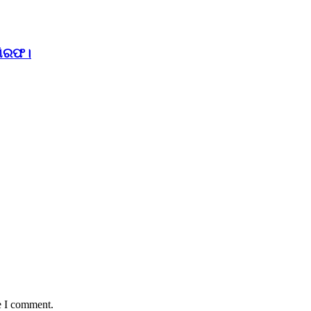
ଗିରଫ।
e I comment.