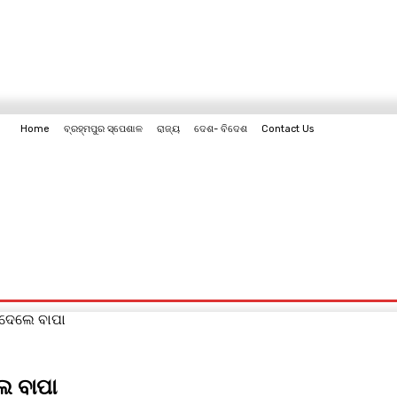
Home
ବ୍ରହ୍ମପୁର ସ୍ପେଶାଳ
ରାଜ୍ୟ
ଦେଶ- ବିଦେଶ
Contact Us
Contact Us
 ଦେଲେ ବାପା
େ ବାପା