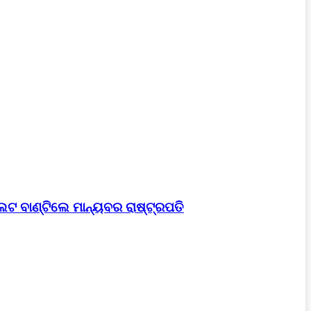
େଟ ବାଣ୍ଟିଲେ ମାନ୍ୟବର ରାଷ୍ଟ୍ରପତି