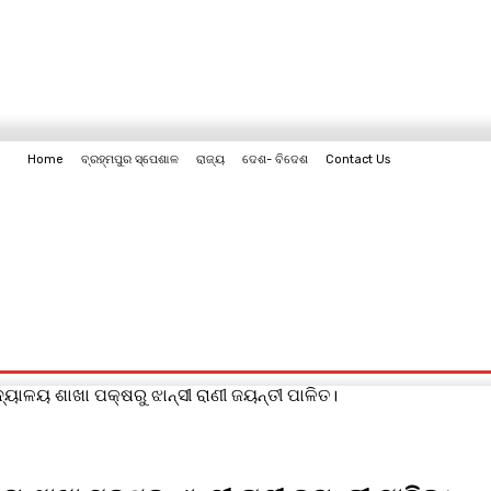
Home
ବ୍ରହ୍ମପୁର ସ୍ପେଶାଳ
ରାଜ୍ୟ
ଦେଶ- ବିଦେଶ
Contact Us
Contact Us
ଦ୍ୟାଳୟ ଶାଖା ପକ୍ଷରୁ ଝାନ୍ସୀ ରାଣୀ ଜୟନ୍ତୀ ପାଳିତ।