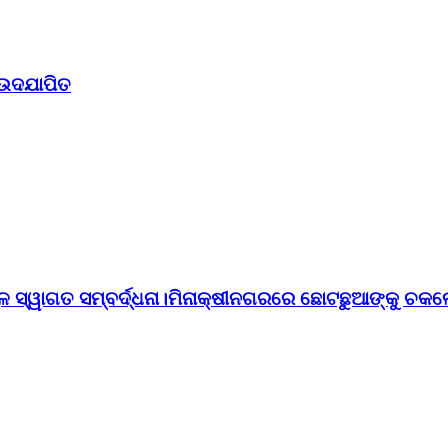
 ଉଦଯାପିତ
ୁଳ ସ୍ୱାଗତ ସମ୍ବର୍ଦ୍ଧନା।ମିନାକ୍ଷୀନଗରରେ ଛୋଟଛୁଆଙ୍କୁ ଚକଲ