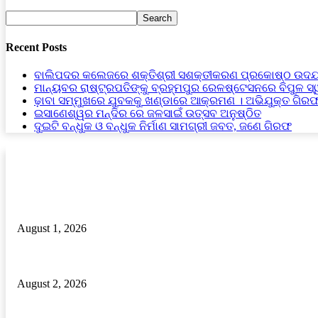
Recent Posts
ବାଲିପଦର କଲେଜରେ ଶକ୍ତିଶ୍ରୀ ସଶକ୍ତୀକରଣ ପ୍ରକୋଷ୍ଠ ଉଦଯ
ମାନ୍ୟବର ରାଷ୍ଟ୍ରପତିଙ୍କୁ ବ୍ରହ୍ମପୁର ରେଳଷ୍ଟେସନରେ ବିପୁଳ ସ
ଢ଼ାବା ସମ୍ମୁଖରେ ଯୁବକକୁ ଖଣ୍ଡାରେ ଆକ୍ରମଣ । ଅଭିଯୁକ୍ତ ଗିର
ଇସାଣେଶ୍ୱର ମନ୍ଦିର ରେ ଜଳସାଇଁ ଉତ୍ସବ ଅନୁଷ୍ଠିତ
ଦୁଇଟି ବନ୍ଧୁକ ଓ ବନ୍ଧୁକ ନିର୍ମାଣ ସାମଗ୍ରୀ ଜବତ, ଜଣେ ଗିରଫ
RECENT POSTS
ରକ୍ତ ଭଣ୍ଡାରରେ ରକ୍ତ ଅଭାବ, ଦୁଇ ବର୍ଷରେ କମିଛି ପ୍ରାୟ ୬୦% ରକ୍ତଦାନ ଶି
August 1, 2026
ଦୁଇଟି ବନ୍ଧୁକ ଓ ବନ୍ଧୁକ ନିର୍ମାଣ ସାମଗ୍ରୀ ଜବତ, ଜଣେ ଗିରଫ
August 2, 2026
ମାନ୍ୟବର ରାଷ୍ଟ୍ରପତିଙ୍କୁ ବ୍ରହ୍ମପୁର ରେଳଷ୍ଟେସନରେ ବିପୁଳ ସ୍ୱାଗତ ସମ୍ବର