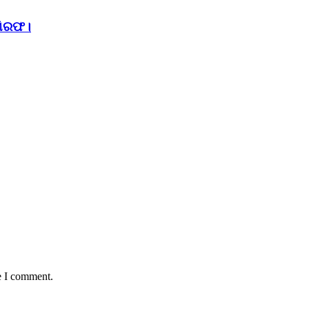
ଗିରଫ।
e I comment.