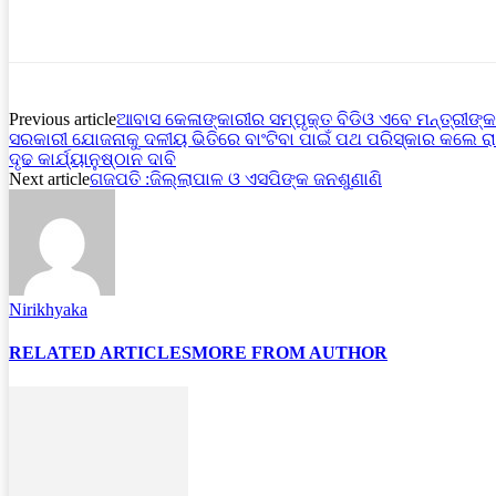
Previous article
ଆବାସ କେଳାଙ୍କାରୀର ସମ୍ପୃକ୍ତ ବିଡିଓ ଏବେ ମନ୍ତ୍ରୀଙ୍କ
ସରକାରୀ ଯୋଜନାକୁ ଦଳୀୟ ଭିତିରେ ବାଂଟିବା ପାଇଁ ପଥ ପରିସ୍କାର କଲେ ର
ଦୃଢ କାର୍ଯ୍ୟାନୁଷ୍ଠାନ ଦାବି
Next article
ଗଜପତି :ଜିଲ୍ଲାପାଳ ଓ ଏସପିଙ୍କ ଜନଶୁଣାଣି
Nirikhyaka
RELATED ARTICLES
MORE FROM AUTHOR