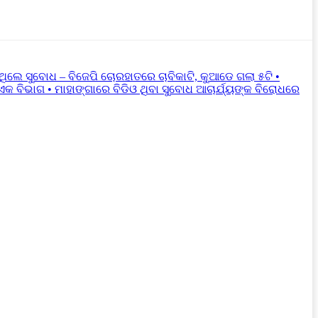
ିଲେ ସୁବୋଧ – ବିଜେପି ଚୋରହାତରେ ଚାବିକାଟି, କୁଆଡେ ଗଲା ୫ଟି •
 ବିଭାଗ • ମାହାଙ୍ଗାରେ ବିଡିଓ ଥିବା ସୁବୋଧ ଆଚାର୍ଯ୍ୟଙ୍କ ବିରୋଧରେ