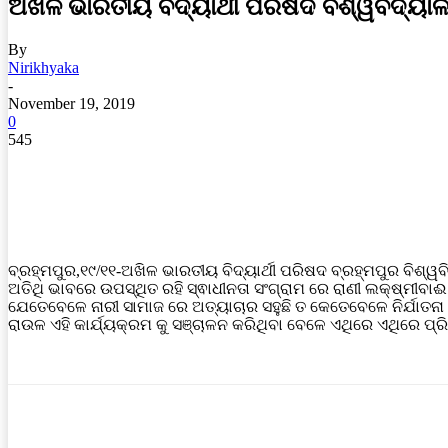
ଅଖିଳ ଭାରତୀୟ ବିଦ୍ୟାର୍ଥୀ ପରିଷଦ ବିଶ୍ୱବିଦ୍ୟାଳ
By
Nirikhyaka
-
November 19, 2019
0
545
ବ୍ରହ୍ମପୁର,୧୯/୧୧-ଅଖିଳ ଭାରତୀୟ ବିଦ୍ୟାର୍ଥୀ ପରିଷଦ ବ୍ରହ୍ମପୁର ବିଶ୍ୱ
ଅତିଥି ଭାବରେ ଉପସ୍ଥିତ ରହି ସ୍ଵାଧୀନତା ସଂଗ୍ରାମ ରେ ରାଣୀ ଲକ୍ଷ୍ମୀବାଈ 
ଯେତେବେଳେ ନାରୀ ସାମାଜ ରେ ଅତ୍ୟାଚାର ସହୁଛି ତ କେତେବେଳେ ନିର୍ଯାତନା ର
ରାଉଳ ଏହି କାର୍ଯ୍ୟକ୍ରମ କୁ ସଞ୍ଚାଳନ କରିଥିବା ବେଳେ ଏଥିରେ ଏଥିରେ ପ୍ରିୟଦର