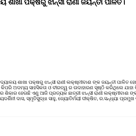
ୟ ଶାଖା ପକ୍ଷରୁ ଝାନ୍ସୀ ରାଣୀ ଜୟନ୍ତୀ ପାଳିତ।
ବିଦ୍ୟାଳୟ ଶାଖା ପକ୍ଷରୁ ଝାନ୍ସୀ ରାଣୀ ଲକ୍ଷ୍ମୀବାଈ ଙ୍କ ଜୟନ୍ତୀ ପାଳିତ 
କିପରି ଅଦମ୍ୟ ସାହସିକତା ଓ ବୀରତ୍ୱ ର ଉଦାହାରଣ ସୃଷ୍ଠି କରିଥିଲେ ଯାହା କି
 ଶିକାର ହେଉଛି ଏଣୁ ଆଜି ପ୍ରତ୍ୟକ ଛାତ୍ରୀ ଝାନ୍ସୀ ରାଣୀ ଲକ୍ଷ୍ମୀବାଈ ଙ୍କ
୍ଶିନୀ ଦାସ, ସ୍ମୃତିସୁଦ୍ଧା ସାହୁ, ଜ୍ୟୋତିର୍ମୟୀ ଦୀକ୍ଷିତ, ର.ସନ୍ଧ୍ୟା ପ୍ରମୁ