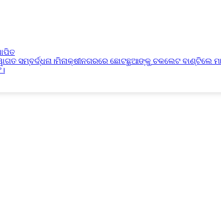
ାପିତ
୍ୱାଗତ ସମ୍ବର୍ଦ୍ଧନା।ମିନାକ୍ଷୀନଗରରେ ଛୋଟଛୁଆଙ୍କୁ ଚକଲେଟ ବାଣ୍ଟିଲେ ମ
ଫ।
ବିର।
୍ଦ୍ଧନା।ମିନାକ୍ଷୀନଗରରେ ଛୋଟଛୁଆଙ୍କୁ ଚକଲେଟ ବାଣ୍ଟିଲେ ମାନ୍ୟବର ରାଷ୍ଟ୍ରପତି