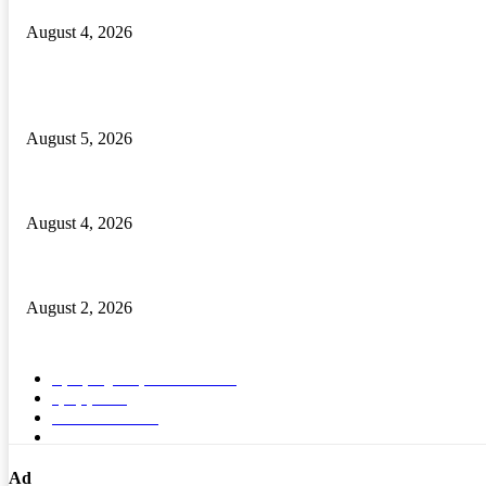
August 4, 2026
POPULAR POSTS
ବାଲିପଦର କଲେଜରେ ଶକ୍ତିଶ୍ରୀ ସଶକ୍ତୀକରଣ ପ୍ରକୋଷ୍ଠ ଉଦଯାପିତ
August 5, 2026
ମାନ୍ୟବର ରାଷ୍ଟ୍ରପତିଙ୍କୁ ବ୍ରହ୍ମପୁର ରେଳଷ୍ଟେସନରେ ବିପୁଳ ସ୍ୱାଗତ ସମ୍ବର
August 4, 2026
ଢ଼ାବା ସମ୍ମୁଖରେ ଯୁବକକୁ ଖଣ୍ଡାରେ ଆକ୍ରମଣ । ଅଭିଯୁକ୍ତ ଗିରଫ।
August 2, 2026
POPULAR CATEGORY
ବ୍ରହ୍ମପୁର ସ୍ପେଶାଳ
15570
ରାଜ୍ୟ
1689
ଦେଶ- ବିଦେଶ
91
ଭିଡିଓ
5
Ad