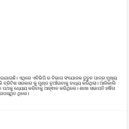
ହୋଇଯାଇଛି। ଏଥିରେ ଏବିଭିପି ର ବିଭାଗ ସଂଯୋଜକ ତୁତୁନ ପାତ୍ର ମୁଖ୍ୟ
 ବ୍ରିଟିଶ ସରକାର କୁ ମୁଣ୍ଡ ନୁଆଁଇବାକୁ ବାଧ୍ୟ କରିଥିଲା। ଆଜିକାଲି
 ପଥକୁ ଧ୍ୟେୟ କରିବାକୁ ଆହ୍ଵାନ କରିଥିଲେ। ଶାଖା ସଭାପତି ହର୍ଷିତା
ଖ ଉପସ୍ଥିତ ଥିଲେ।