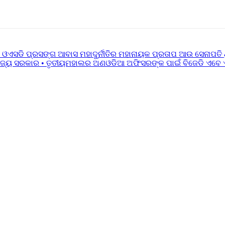
 ଓଏସଡି ପ୍ରସଙ୍ଗ ଆବାସ ମହାଦୁର୍ନୀତିର ମହାନାୟକ ପ୍ରତାପ ଆଉ ସେନାପତି ଥ
ାଜ୍ୟ ସରକାର • ତୃତୀୟମହାଲର ଅଣଓଡିଆ ଅଫିସରଙ୍କ ପାଇଁ ବିଜେଡି ଏବେ ଏକ