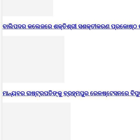
ବାଲିପଦର କଲେଜରେ ଶକ୍ତିଶ୍ରୀ ସଶକ୍ତୀକରଣ ପ୍ରକୋଷ୍ଠ
ମାନ୍ୟବର ରାଷ୍ଟ୍ରପତିଙ୍କୁ ବ୍ରହ୍ମପୁର ରେଳଷ୍ଟେସନରେ ବିପ