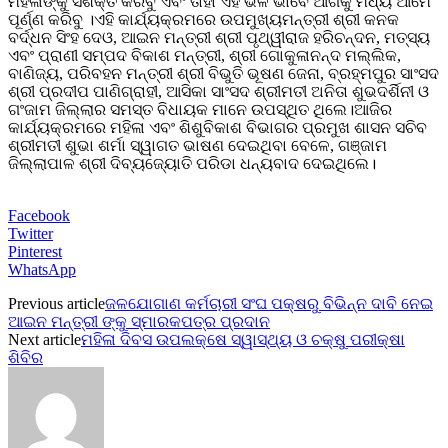
ମହିଳାଙ୍କୁ ସଶକ୍ତ କରିବୁ ଏବଂ ତାହା ଏହି ଭଳି ଭାବେ ଆଗକୁ ମଧ୍ୟ ଆମେ
ପୂର୍ଣ୍ଣ କରିବୁ ।ଏହି କାର୍ଯ୍ୟକ୍ରମରେ ଉପମୁଖ୍ୟମନ୍ତ୍ରୀ ଶ୍ରୀ କନକ
ବର୍ଦ୍ଧନ ସିଂହ ଦେଓ, ଆଇନ ମନ୍ତ୍ରୀ ଶ୍ରୀ ପୃଥ୍ୱୀରାଜ ହରିଚନ୍ଦନ, ମତ୍ସ୍ୟ
ଏବଂ ପ୍ରାଣୀ ସମ୍ପଦ ବିକାଶ ମନ୍ତ୍ରୀ, ଶ୍ରୀ ଗୋକୁଳାନନ୍ଦ ମଲ୍ଲିକ,
ବାଣିଜ୍ୟ, ପରିବହନ ମନ୍ତ୍ରୀ ଶ୍ରୀ ବିଭୁତି ଭୂଷଣ ଜେନା, ବ୍ରହ୍ମପୁର ସାଂସଦ
ଶ୍ରୀ ପ୍ରଦୀପ ପାଣିଗ୍ରାହୀ, ଆସିକା ସାଂସଦ ଶ୍ରୀମତୀ ଅନିତା ଶୁଭଦର୍ଶିନୀ ଓ
ଗଂଜାମ ଜିଲ୍ଲାର ସମସ୍ତ ବିଧାୟକ ମାନେ ଉପସ୍ଥିତ ଥିଲେ।ଆଜିର
କାର୍ଯ୍ୟକ୍ରମରେ ମହିଳା ଏବଂ ଶିଶୁବିକାଶ ବିଭାଗର ପ୍ରମୁଖ ଶାସନ ସଚିବ
ଶ୍ରୀମତୀ ଶୁଭା ଶର୍ମା ସ୍ୱାଗତ ଭାଷଣ ଦେଇଥିବା ବେଳେ, ଗଞ୍ଜାମ
ଜିଲ୍ଲାପାଳ ଶ୍ରୀ ଦିବ୍ୟଜ୍ୟୋତି ପରିଡା ଧନ୍ୟବାଦ ଦେଇଥିଲେ।
Facebook
Twitter
Pinterest
WhatsApp
Previous article
ଜଳଯୋଗାଣ କର୍ମଚାରୀ ସଂଘ ପକ୍ଷରୁ ବିଭିନ୍ନ ଦାବି ନେଇ
ଆଇନ ମନ୍ତ୍ରୀ ଙ୍କୁ ସ୍ମାରକପତ୍ର ପ୍ରଦାନ
Next article
ମହିଳା ଦିବସ ଉପଲକ୍ଷେ ସ୍ୱାସ୍ଥ୍ୟ ଓ ଚକ୍ଷୁ ପରୀକ୍ଷା
ଶିବିର