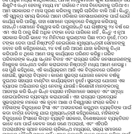
ଶିଶୁଟିଏ ଜନ୍ମ ହେବାକୁ ମଧ୍ୟ ମା’ ଗର୍ଭରେ ୯ ମାସ ବିତେଇବାକୁ ପଡିଥାଏ।
ଆମ ସରକାରର ୯ ମାସ ପୂରଣ କରିବାକୁ ଆହୁରି ଚାରିଦିନ ବାକି ଅଛି। କିନ୍ତୁ,
ଏହି ସ୍ୱଳ୍ପ ସମୟ ଭିତରେ ଆମେ ଓଡିଶାର ଜନସାଧାରଣଙ୍କ ପାଇଁ ଯେଉଁ
କାର୍ଯ୍ୟ କରି ପାରିଛୁ, ତାହା ସେମାନେ ପ୍ରକୃତରେ ବିଶ୍ୱାସ କରିପାରୁ
ନାହାନ୍ତି। ସେମାନେ ବିଶ୍ୱାସ କରି ପାରୁନାହାନ୍ତି ଯେ ଚାଷୀଙ୍କୁ ୨୪ ବର୍ଷ ରେ
ଏମ ଏସ ପି ଠାରୁ କିଛି ଅଧିକ ଟଙ୍କା ଦେଇ ପାରିଲେ ନାହିଁ , କିନ୍ତୁ ଏ ନୂଆ
ସରକାର କିପରି ଭାବେ ୨୪ ମିନିଟରେ କୁଇଣ୍ଟାଲ ପିଛା ୧୦୦ ନୁହେଁ, ୮୦୦
ଟଙ୍କା ଦେବା ପାଇଁ ନିଷ୍ଫତ୍ତି ନେଇଗଲେ।ମୁଖ୍ୟମନ୍ତ୍ରୀ ସେମାନଙ୍କୁ
ଜବାବ ରଖି କହିଥିଲେଯେ, ୨୪ ବର୍ଷ ଧରି ଆପଣ ଯାହା କରିବାକୁ ଚିନ୍ତା
କରିପାରି ନ ଥିଲେ ଆମେ ତାକୁ କାର୍ଯ୍ୟରେ ପରିଣତ କରିଛୁ। ଗରିବ
ପରିବାରଙ୍କ କନ୍ୟା ସନ୍ତାନ ବିବାହ ଏବଂ ରାଜ୍ୟର ଗରିବ ଜନସାଧାରଣଙ୍କୁ
ନିଃଶୁଳ୍କ ଜଗନ୍ନାଥ ଦର୍ଶନ କରାଇବାର ନିଷ୍ପତ୍ତି ମଧ୍ୟ ଆମେ ନେଇଛୁ।
ସେ ପୁଣି କହିଥିଲେ, ଏହି କାର୍ଯ୍ୟକ୍ରମ ଆଜି ଏକ ବିପ୍ଲବରେ ପରିଣତ
ହୋଇଛି, ସୁଭଦ୍ରା ବିପ୍ଲବ। କାରଣ ସୁଭଦ୍ରା ଯୋଜନା କେବଳ ବର୍ଷକୁ
ଦୁଇଥର ସହାୟତା ବାଣ୍ଟିବା କାର୍ଯ୍ୟକ୍ରମ ନୁହେଁ। ସୁଭଦ୍ରା ଯୋଜନା ଏକ
ବ୍ୟାପକ ଅଭିଯାନର ରୂପ ନେବାକୁ ଯାଉଛି। କିଶୋରୀ ମାନଙ୍କଠାରୁ
ଆରମ୍ଭ କରି ଭିନ୍ନ ଭିନ୍ନ ବୟସର ମହିଳାମାନେ ସଶକ୍ତ ଏବଂ ସମୃଦ୍ଧ
ହୋଇପାରିବାର ବ୍ୟବସ୍ଥା କରାଯାଉଛି। ଏହା ରାଜ୍ୟର ପ୍ରତ୍ୟେକ
ସୁଭଦ୍ରାଙ୍କ ମନରେ ଏକ ନୂତନ ଆଶା ଓ ବିଶ୍ୱାସର ସଂଚାର କରିବ।
ମହିଳାଙ୍କ ବିରୁଦ୍ଧରେ ହିଂସା ଏବଂ ଅସଦାଚରଣ କରୁଥିବା ବ୍ୟକ୍ତିଙ୍କ ପାଇଁ
କଡା ବାର୍ତ୍ତା ଦେବାକୁ ଯାଇ ମୁଖ୍ୟମନ୍ତ୍ରୀ କହିଥିଲେଯେ, ମହିଳାଙ୍କ
ବିରୁଦ୍ଧରେ ହିଂସାରେ ଲିପ୍ତ ବ୍ୟକ୍ତି ସରକାର, ବିଶେଷଭାବେ ବ୍ୟକ୍ତିଗତ
ଭାବେ ମୋ ପାଇଁ କେବଳ ଜଣେ ଜଣେ ଅପରାଧୀ, ଏବଂ ଏହିପରି
ଅପରାଧୀଙ୍କ ସ୍ଥାନ ଜେଲର ଚାରିକାନ୍ଥ ମଧ୍ୟରେ, ସଭ୍ୟ ସମାଜରେ