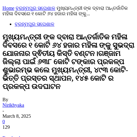
Home
ବ୍ରହ୍ମପୁର ସ୍ପେଶାଳ
ମୁଖ୍ୟମନ୍ତ୍ରୀ ଙ୍କ ଦ୍ବାରା ଆନ୍ତର୍ଜାତିକ
ମହିଳା ଦିବସରେ ୧ କୋଟି ୬୪ ହଜାର ମହିଳା ଙ୍କୁ...
ବ୍ରହ୍ମପୁର ସ୍ପେଶାଳ
ମୁଖ୍ୟମନ୍ତ୍ରୀ ଙ୍କ ଦ୍ବାରା ଆନ୍ତର୍ଜାତିକ ମହିଳା
ଦିବସରେ ୧ କୋଟି ୬୪ ହଜାର ମହିଳା ଙ୍କୁ ସୁଭଦ୍ରା
ଯୋଜନାର ଦ୍ଵିତୀୟ କିସ୍ତି ବଣ୍ଟନ।ଗଞ୍ଜାମ
ଜିଲ୍ଲା ପାଇଁ ୬୩୮ କୋଟି ଟଙ୍କାର ପ୍ରକଳ୍ପ
ଶୁଭାରମ୍ଭ କଲେ ମୁଖ୍ୟମନ୍ତ୍ରୀ, ୪୯୩ କୋଟି-
ଭିତ୍ତି ପ୍ରସ୍ତର ସ୍ଥାପନ, ୧୪୫ କୋଟି ର
ପ୍ରକଳ୍ପ ଉଦଘାଟନ
By
Nirikhyaka
-
March 8, 2025
0
129