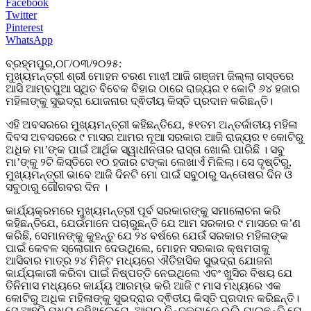
Facebook
Twitter
Pinterest
WhatsApp
ବ୍ରହ୍ମପୁର,୦୮/୦୩/୨୦୨୫:
ମୁଖ୍ୟମନ୍ତ୍ରୀ ଶ୍ରୀ ମୋହନ ଚରଣ ମାଝୀ ଆଜି ଗଞ୍ଜମ ଜିଲ୍ଲା ଗସ୍ତରେ
ଆସି ଆମ୍ବପୁଆ ସ୍ଥିତ ବିବେକ ବିହାର ଠାରେ ରାଜ୍ୟର ୧ କୋଟି ୬୪ ହଜାର
ମହିଳାଙ୍କୁ ସୁଭଦ୍ରା ଯୋଜନାର ଦ୍ଵିତୀୟ କିସ୍ତି ପ୍ରଦାନ କରିଛନ୍ତି।
ଏହି ଅବସରରେ ମୁଖ୍ୟମନ୍ତ୍ରୀ କହିଛନ୍ତିଯେ, ୫୧ତମ ଅନ୍ତର୍ଜାତୀୟ ମହିଳା
ଦିବସ ଅବସରରେ ୯ ମାସର ଆମର ନୂଆ ସରକାର ଆଜି ରାଜ୍ୟର ୧ କୋଟିରୁ
ଅଧିକ ମା’ଙ୍କ ପାଇଁ ଆର୍ଥିକ ସ୍ୱାଧୀନତାର ରାସ୍ତା ଖୋଲି ପାରିଛି । ସବୁ
ମା’ଙ୍କୁ ୨ଟି କିସ୍ତିରେ ୧୦ ହଜାର ଟଙ୍କା ଲେଖାଏଁ ମିଳିଲା। ସେ ଦୃଷ୍ଟିରୁ,
ମୁଖ୍ୟମନ୍ତ୍ରୀ ଭାବେ ଆଜି ଦିନଟି ମୋ ପାଇଁ ସବୁଠାରୁ ସନ୍ତୋଷର ଦିନ ଓ
ସବୁଠାରୁ ଗୌରବର ଦିନ ।
କାର୍ଯ୍ୟକ୍ରମରେ ମୁଖ୍ୟମନ୍ତ୍ରୀ ପୂର୍ବ ସରକାରଙ୍କୁ ସମାଲୋଚନା କରି
କହିଛନ୍ତିଯେ, ଯେଉଁମାନେ ପଚାରୁଛନ୍ତି ଯେ ଆମ ସରକାର ୯ ମାସରେ କ’ଣ
କରିଛି, ସେମାନଙ୍କୁ କୁହନ୍ତୁ ଯେ ୨୪ ବର୍ଷରେ ଯେଉଁ ସରକାର ମହିଳାଙ୍କ
ପାଇଁ କେବଳ ସ୍ଲୋଗାନ ଦେଉଥିଲେ, ମୋହନ ସରକାର କ୍ଷମତାକୁ
ଆସିବାର ମାତ୍ର ୨୪ ମିନିଟ ମଧ୍ୟରେ ଐତିହାସିକ ସୁଭଦ୍ରା ଯୋଜନା
କାର୍ଯ୍ୟକାରୀ କରିବା ପାଇଁ ନିଷ୍ପତ୍ତି ନେଇଥିଲେ ଏବଂ ଖୁସିର ବିଷୟ ଯେ
ତିନିମାସ ମଧ୍ୟରେ କାର୍ଯ୍ୟ ଆରମ୍ଭ କରି ଆଜି ୯ ମାସ ମଧ୍ୟରେ ଏକ
କୋଟିରୁ ଅଧିକ ମହିଳାଙ୍କୁ ସୁଭଦ୍ରାର ଦ୍ଵିତୀୟ କିସ୍ତି ପ୍ରଦାନ କରିଛନ୍ତି।
ସେ ଆହୁରି ମଧ୍ୟ କହିଥିଲେଯେ, ଆମର ନିନ୍ଦୁକମାନେ ଭୁଲି ଯାଇଛନ୍ତି ଯେ