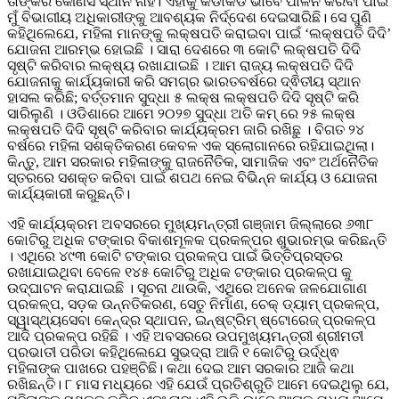
ତାଙ୍କର କୌଣସି ସ୍ଥାନ ନାହିଁ। ଏହାକୁ କଡାକଡି ଭାବେ ପାଳନ କରିବା ପାଇଁ
ମୁଁ ବିଭାଗୀୟ ଅଧିକାରୀଙ୍କୁ ଆବଶ୍ୟକ ନିର୍ଦ୍ଦେଶ ଦେଇସାରିଛି। ସେ ପୁଣି
କହିଥିଲେଯେ, ମହିଳା ମାନଙ୍କୁ ଲକ୍ଷପତି କରାଇବା ପାଇଁ ‘ଲକ୍ଷପତି ଦିଦି’
ଯୋଜନା ଆରମ୍ଭ ହୋଇଛି । ସାରା ଦେଶରେ ୩ କୋଟି ଲକ୍ଷପତି ଦିଦି
ସୃଷ୍ଟି କରିବାର ଲକ୍ଷ୍ୟ ରଖାଯାଇଛି । ଆମ ରାଜ୍ୟ ଲକ୍ଷପତି ଦିଦି
ଯୋଜନାକୁ କାର୍ଯ୍ୟକାରୀ କରି ସମଗ୍ର ଭାରତବର୍ଷରେ ଦ୍ଵିତୀୟ ସ୍ଥାନ
ହାସଲ କରିଛି; ବର୍ତ୍ତମାନ ସୁଦ୍ଧା ୫ ଲକ୍ଷ ଲକ୍ଷପତି ଦିଦି ସୃଷ୍ଟି କରି
ସାରିଲୁଣି । ଓଡିଶାରେ ଆମେ ୨୦୨୭ ସୁଦ୍ଧା ଅତି କମ୍ ରେ ୨୫ ଲକ୍ଷ
ଲକ୍ଷପତି ଦିଦି ସୃଷ୍ଟି କରିବାର କାର୍ଯ୍ୟକ୍ରମ ଜାରି ରଖିଛୁ । ବିଗତ ୨୪
ବର୍ଷରେ ମହିଳା ସଶକ୍ତିକରଣ କେବଳ ଏକ ସ୍ଲୋଗାନରେ ରହିଯାଇଥିଲା।
କିନ୍ତୁ, ଆମ ସରକାର ମହିଳାଙ୍କୁ ରାଜନୈତିକ, ସାମାଜିକ ଏବଂ ଅର୍ଥନୈତିକ
ସ୍ତରରେ ସଶକ୍ତ କରିବା ପାଇଁ ଶପଥ ନେଇ ବିଭିନ୍ନ କାର୍ଯ୍ୟ ଓ ଯୋଜନା
କାର୍ଯ୍ୟକାରୀ କରୁଛନ୍ତି।
ଏହି କାର୍ଯ୍ୟକ୍ରମ ଅବସରରେ ମୁଖ୍ୟମନ୍ତ୍ରୀ ଗଞ୍ଜାମ ଜିଲ୍ଲାରେ ୬୩୮
କୋଟିରୁ ଅଧିକ ଟଙ୍କାର ବିକାଶମୂଳକ ପ୍ରକଳ୍ପର ଶୁଭାରମ୍ଭ କରିଛନ୍ତି
। ଏଥିରେ ୪୯୩ କୋଟି ଟଙ୍କାର ପ୍ରକଳ୍ପ ପାଇଁ ଭିତ୍ତିପ୍ରସ୍ତର
ରଖାଯାଇଥିବା ବେଳେ ୧୪୫ କୋଟିରୁ ଅଧିକ ଟଙ୍କାର ପ୍ରକଳ୍ପ କୁ
ଉଦ୍‍ଘାଟନ କରାଯାଇଛି । ସୂଚନା ଥାଉକି, ଏଥିରେ ଅନେକ ଜଳଯୋଗାଣ
ପ୍ରକଳ୍ପ, ସଡ଼କ ଉନ୍ନତିକରଣ, ସେତୁ ନିର୍ମାଣ, ଚେକ୍‍ ଡ୍ୟାମ୍‍ ପ୍ରକଳ୍ପ,
ସ୍ୱାସ୍ଥ୍ୟସେବା କେନ୍ଦ୍ର ସ୍ଥାପନ, ଇନ୍‍ଷ୍ଟ୍ରିମ୍‍ ଷ୍ଟୋରେଜ୍‍ ପ୍ରକଳ୍ପ
ଆଦି ପ୍ରକଳ୍ପ ରହିଛି । ଏହି ଅବସରରେ ଉପମୁଖ୍ୟମନ୍ତ୍ରୀ ଶ୍ରୀମତୀ
ପ୍ରଭାତୀ ପରିଡା କହିଥିଲେଯେ ସୁଭଦ୍ରା ଆଜି ୧ କୋଟିରୁ ଉର୍ଦ୍ଧ୍ଵ
ମହିଳାଙ୍କ ପାଖରେ ପହଞ୍ଚିଛି। କଥା ଦେଇ ଆମ ସରକାର ଆଜି କଥା
ରଖିଛନ୍ତି। ୮ ମାସ ମଧ୍ୟରେ ଏହି ଯେଉଁ ପ୍ରତିଶ୍ରୁତି ଆମେ ଦେଇଥିଲୁ ଯେ,