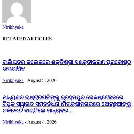
Nirikhyaka
RELATED ARTICLES
ବାଲିପଦର କଲେଜରେ ଶକ୍ତିଶ୍ରୀ ସଶକ୍ତୀକରଣ ପ୍ରକୋଷ୍ଠ
ଉଦଯାପିତ
Nirikhyaka
-
August 5, 2026
ମାନ୍ୟବର ରାଷ୍ଟ୍ରପତିଙ୍କୁ ବ୍ରହ୍ମପୁର ରେଳଷ୍ଟେସନରେ
ବିପୁଳ ସ୍ୱାଗତ ସମ୍ବର୍ଦ୍ଧନା।ମିନାକ୍ଷୀନଗରରେ ଛୋଟଛୁଆଙ୍କୁ
ଚକଲେଟ ବାଣ୍ଟିଲେ ମାନ୍ୟବର...
Nirikhyaka
-
August 4, 2026