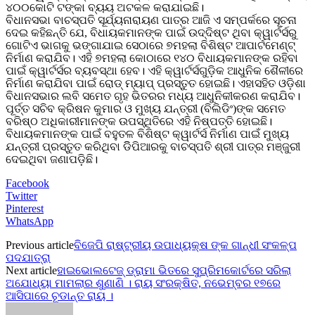
୪୦୦କୋଟି ଟଙ୍କା ବ୍ୟୟ ଅଟକଳ କରାଯାଇଛି।
ବିଧାନସଭା ବାଚସ୍ପତି ସୂର୍ଯ୍ୟନାରାୟଣ ପାତ୍ର ଆଜି ଏ ସମ୍ପର୍କରେ ସୂଚନା
ଦେଇ କହିଛନ୍ତି ଯେ, ବିଧାୟକମାନଙ୍କ ପାଇଁ ଉଦ୍ଦିଷ୍ଟ ଥିବା କ୍ୱାର୍ଟର୍ସରୁ
ଗୋଟିଏ ଭାଗକୁ ଭଙ୍ଗାଯାଇ ସେଠାରେ ୭ମହଲା ବିଶିଷ୍ଟ ଆପାର୍ଟମେଣ୍ଟ୍
ନିର୍ମାଣ କରାଯିବ। ଏହି ୭ମହଲା କୋଠାରେ ୧୪୦ ବିଧାୟକମାନଙ୍କ ରହିବା
ପାଇଁ କ୍ୱାର୍ଟର୍ସର ବ୍ୟବସ୍ଥା ହେବ। ଏହି କ୍ୱାର୍ଟର୍ସଗୁଡ଼ିକ ଆଧୁନିକ ଶୈଳୀରେ
ନିର୍ମାଣ କରାଯିବା ପାଇଁ ରୋଡ୍ ମ୍ୟାପ୍ ପ୍ରସ୍ତୁତ ହୋଇଛି। ଏହାସହିତ ଓଡ଼ିଶା
ବିଧାନସଭାର ଲବି ସମେତ ଗୃହ ଭିତରର ମଧ୍ୟ ଆଧୁନିକୀକରଣ କରାଯିବ।
ପୂର୍ତ୍ତ ସଚିବ କ୍ରିଷନ କୁମାର ଓ ମୁଖ୍ୟ ଯନ୍ତ୍ରୀ (ବିଲିଡିଂ)ଙ୍କ ସମେତ
ବରିଷ୍ଠ ଅଧିକାରୀମାନଙ୍କ ଉପସ୍ଥିତିରେ ଏହି ନିଷ୍ପତ୍ତି ହୋଇଛି।
ବିଧାୟକମାନଙ୍କ ପାଇଁ ବହୁତଳ ବିଶିଷ୍ଟ କ୍ୱାର୍ଟର୍ସ ନିର୍ମାଣ ପାଇଁ ମୁଖ୍ୟ
ଯନ୍ତ୍ରୀ ପ୍ରସ୍ତୁତ କରିଥିବା ଡିିପିଆରକୁ ବାଚସ୍ପତି ଶ୍ରୀ ପାତ୍ର ମଞ୍ଜୁରୀ
ଦେଇଥିବା ଜଣାପଡ଼ିଛି।
Facebook
Twitter
Pinterest
WhatsApp
Previous article
ବିଜେପି ରାଷ୍ଟ୍ରୀୟ ଉପାଧ୍ୟକ୍ଷ ଙ୍କ ଗାନ୍ଧୀ ସଂକଳ୍ପ
ପଦଯାତ୍ରା
Next article
ହାଇଭୋଲଟେଜ୍ ଡ୍ରାମା ଭିତରେ ସୁପ୍ରିମକୋର୍ଟରେ ସରିଲା
ଅଯୋଧ୍ୟା ମାମଲାର ଶୁଣାଣି । ରାୟ ସଂରକ୍ଷିତ, ନଭେମ୍ବର ୧୭ରେ
ଆସିପାରେ ଚୂଡାନ୍ତ ରାୟ ।