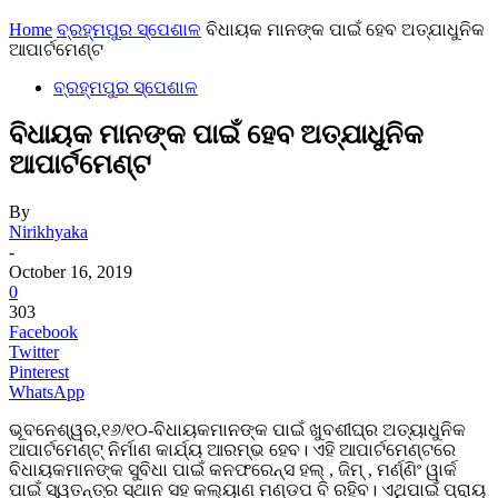
Home
ବ୍ରହ୍ମପୁର ସ୍ପେଶାଳ
ବିଧାୟକ ମାନଙ୍କ ପାଇଁ ହେବ ଅତ୍ଯାଧୁନିକ
ଆପାର୍ଟମେଣ୍ଟ
ବ୍ରହ୍ମପୁର ସ୍ପେଶାଳ
ବିଧାୟକ ମାନଙ୍କ ପାଇଁ ହେବ ଅତ୍ଯାଧୁନିକ
ଆପାର୍ଟମେଣ୍ଟ
By
Nirikhyaka
-
October 16, 2019
0
303
Facebook
Twitter
Pinterest
WhatsApp
ଭୂବନେଶ୍ୱର,୧୬/୧୦-ବିଧାୟକମାନଙ୍କ ପାଇଁ ଖୁବଶୀଘ୍ର ଅତ୍ୟାଧୁନିକ
ଆପାର୍ଟମେଣ୍ଟ୍ ନିର୍ମାଣ କାର୍ଯ୍ୟ ଆରମ୍ଭ ହେବ। ଏହି ଆପାର୍ଟମେଣ୍ଟରେ
ବିଧାୟକମାନଙ୍କ ସୁବିଧା ପାଇଁ କନଫରେନ୍ସ ହଲ୍ , ଜିମ୍ , ମର୍ଣ୍ଣିଂ ୱାର୍କ
ପାଇଁ ସ୍ୱତନ୍ତ୍ର ସ୍ଥାନ ସହ କଲ୍ୟାଣ ମଣ୍ଡପ ବି ରହିବ। ଏଥିପାଇଁ ପ୍ରାୟ