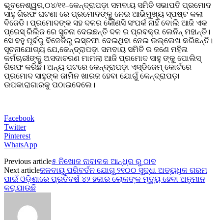
ଭୂବନେଶ୍ୱର,୦୪/୧୧–କେନ୍ଦ୍ରାପଡ଼ା ସମବାୟ ସମିତି ସଭାପତି ପ୍ରମୋଦ
ସାହୁ ଗିରଫ ଘଟଣା ରେ ପ୍ରମୋଦଙ୍କୁ ନେଇ ଆଭିମୁଖ୍ୟ ସ୍ପଷ୍ଟ କଲା
ବିଜେଡି। ପ୍ରମୋଦଙ୍କ ସହ ଦଳର କୌଣସି ସଂପର୍କ ନାହିଁ ବୋଲି ଆଜି ଏକ
ପ୍ରେସ୍ ରିଲିଜ ରେ ସୁଚନା ଦେଇଛନ୍ତି ଦଳ ର ପ୍ରବକ୍ତା ଲେନିନ୍ ମହାନ୍ତି।
ସେ ବହୁ ପୂର୍ବରୁ ବିଜେଡିରୁ ଇସ୍ତଫା ଦେଇଥିବା ନେଇ ଉଲ୍ଲେଖ କରିଛନ୍ତି।
ସୂଚନାଯୋଗ୍ୟ ଯେ,କେନ୍ଦ୍ରାପଡ଼ା ସମବାୟ ସମିତି ର ଜଣେ ମହିଳା
କର୍ମଚାରୀଙ୍କୁ ଅସଦାଚରଣ ମାମଲା ଆଜି ପ୍ରମୋଦ ସାହୁ ଙ୍କୁ ପୋଲିସ୍
ଗିରଫ କରିଛି। ଅନ୍ୟ ପଟରେ କେନ୍ଦ୍ରାପଡ଼ା ଏସ୍‌ଡିଜେମ୍‌ କୋର୍ଟରେ
ପ୍ରମୋଦ ସାହୁଙ୍କ ଜାମିନ ଖାରଜ ହେବା ଯୋଗୁଁ କେନ୍ଦ୍ରାପଡ଼ା
ଉପକାରାଗାରକୁ ପଠାଇଦେଲେ।
Facebook
Twitter
Pinterest
WhatsApp
Previous article
୫ ନିଖୋଜ ନାବାଳକ ଆନ୍ଧ୍ର ରୁ ଠାବ
Next article
ଜଳବାୟୁ ପରିବର୍ତନ ଯୋଗୁ ୨୧୦୦ ସୁଦ୍ଧା ଅତ୍ୟଧିକ ଗରମ
ପାଇଁ ଓଡ଼ିଶାରେ ପ୍ରତିବର୍ଷ ୪୨ ହଜାର ଲୋକଙ୍କ ମୃତ୍ୟୁ ହେବା ଅନୁମାନ
କରାଯାଉଛି