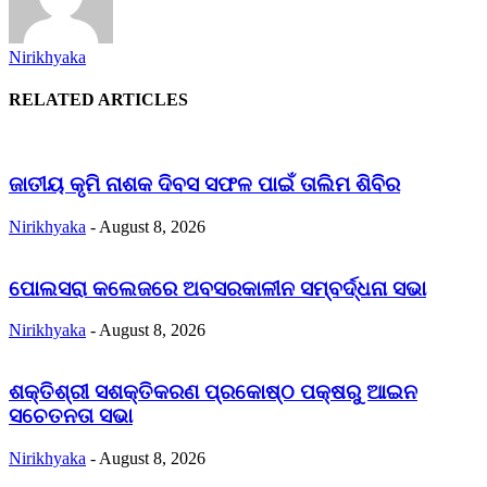
Nirikhyaka
RELATED ARTICLES
ଜାତୀୟ କୃମି ନାଶକ ଦିବସ ସଫଳ ପାଇଁ ତାଲିମ ଶିବିର
Nirikhyaka
-
August 8, 2026
ପୋଲସରା କଲେଜରେ ଅବସରକାଳୀନ ସମ୍ବର୍ଦ୍ଧନା ସଭା
Nirikhyaka
-
August 8, 2026
ଶକ୍ତିଶ୍ରୀ ସଶକ୍ତିକରଣ ପ୍ରକୋଷ୍ଠ ପକ୍ଷରୁ ଆଇନ
ସଚେତନତା ସଭା
Nirikhyaka
-
August 8, 2026