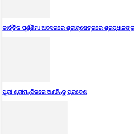
କାର୍ତ୍ତିକ ପୂର୍ଣ୍ଣିମା ଅବସରରେ ଶ୍ରୀକ୍ଷେତ୍ରରେ ଶ୍ରଦ୍ଧାଳ
ପୁରୀ ଶ୍ରୀମନ୍ଦିରରେ ଅଣହିନ୍ଦୁ ପ୍ରବେଶ