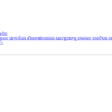
ାପିତ
୍ୱାଗତ ସମ୍ବର୍ଦ୍ଧନା।ମିନାକ୍ଷୀନଗରରେ ଛୋଟଛୁଆଙ୍କୁ ଚକଲେଟ ବାଣ୍ଟିଲେ ମ
ଫ।