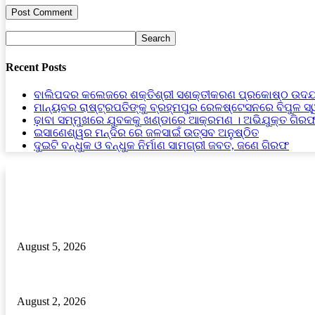
Recent Posts
ବାଲିପଦର କଲେଜରେ ଶକ୍ତିଶ୍ରୀ ସଶକ୍ତୀକରଣ ପ୍ରକୋଷ୍ଠ ଉଦଯ
ମାନ୍ୟବର ରାଷ୍ଟ୍ରପତିଙ୍କୁ ବ୍ରହ୍ମପୁର ରେଳଷ୍ଟେସନରେ ବିପୁଳ ସ
ଢ଼ାବା ସମ୍ମୁଖରେ ଯୁବକକୁ ଖଣ୍ଡାରେ ଆକ୍ରମଣ । ଅଭିଯୁକ୍ତ ଗିର
ଇସାଣେଶ୍ୱର ମନ୍ଦିର ରେ ଜଳସାଇଁ ଉତ୍ସବ ଅନୁଷ୍ଠିତ
ଦୁଇଟି ବନ୍ଧୁକ ଓ ବନ୍ଧୁକ ନିର୍ମାଣ ସାମଗ୍ରୀ ଜବତ, ଜଣେ ଗିରଫ
RECENT POSTS
ବାଲିପଦର କଲେଜରେ ଶକ୍ତିଶ୍ରୀ ସଶକ୍ତୀକରଣ ପ୍ରକୋଷ୍ଠ ଉଦଯାପିତ
August 5, 2026
ଢ଼ାବା ସମ୍ମୁଖରେ ଯୁବକକୁ ଖଣ୍ଡାରେ ଆକ୍ରମଣ । ଅଭିଯୁକ୍ତ ଗିରଫ।
August 2, 2026