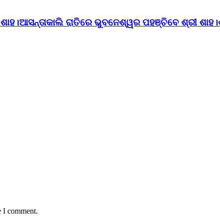
ତ ଶାହ।ଆସନ୍ତାକାଲି ରାତିରେ ଭୁବନେଶ୍ୱର ପହଞ୍ଚିବେ ଶ୍ରୀ ଶାହ
e I comment.