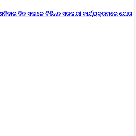
।ଶନିବାର ଦିନ ସକାଳେ ବିଭିନ୍ନ ସରକାରୀ କାର୍ଯ୍ୟକ୍ରମରେ ଯୋଗ