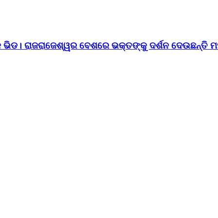
ଙ୍କ ଭିଡ। ରାଜରାଜେଶ୍ୱର ବେଶରେ ଭକ୍ତଙ୍କୁ ଦର୍ଶନ ଦେଉଛନ୍ତି ମ