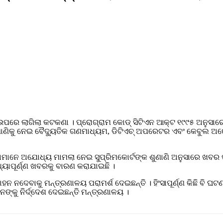
ରେ ଲାଗିଲା କଟକଣା । ପ୍ରୋଗ୍ରାମ କୋଡ୍ ସିଟିଏନ ଆକ୍ଟ ୧୯୯୫ ଅନୁସ
ାଣିକୁ ନେଇ ବୈଦ୍ୟୁତିକ ଗଣମାଧ୍ୟମ, ଡିଟିଏଚ୍ ଅପରେଟର ଏବଂ କେବୁଲ ଅରେଟ
ାମାନେ ଅଯୋଧ୍ୟ ମାମଲା ନେଇ ସୁପ୍ରିମକୋର୍ଟଙ୍କ ଶୁଣାଣି ଅନୁସାରେ ଖବର
ଥ୍ୟାପୂର୍ଣ୍ଣ ଖବରକୁ ବାରଣ କରାଯାଇଛି ।
ହନ ନଦେବାକୁ ମନ୍ତ୍ରଣାଳୟ ପରାମର୍ଶ ଦେଇଛନ୍ତି । ହିଂସାପୂର୍ଣ୍ଣ କିଛି ବି ଘଟ
ଙ୍କୁ ନିର୍ଦ୍ଦେଶ ଦେଇଛନ୍ତି ମନ୍ତ୍ରଣାଳୟ ।