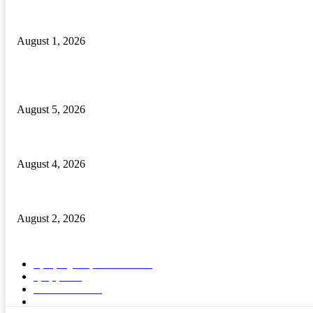
ଦୁମଦୁମି ରାଜସ୍ବ ନୀରିକ୍ଷକ ଙ୍କ ମନମୁଖୀ କାର୍ଯ୍ୟ ଅଭିଯୋଗ
August 1, 2026
POPULAR POSTS
ବାଲିପଦର କଲେଜରେ ଶକ୍ତିଶ୍ରୀ ସଶକ୍ତୀକରଣ ପ୍ରକୋଷ୍ଠ ଉଦଯାପିତ
August 5, 2026
ମାନ୍ୟବର ରାଷ୍ଟ୍ରପତିଙ୍କୁ ବ୍ରହ୍ମପୁର ରେଳଷ୍ଟେସନରେ ବିପୁଳ ସ୍ୱାଗତ ସମ୍ବର
August 4, 2026
ଢ଼ାବା ସମ୍ମୁଖରେ ଯୁବକକୁ ଖଣ୍ଡାରେ ଆକ୍ରମଣ । ଅଭିଯୁକ୍ତ ଗିରଫ।
August 2, 2026
POPULAR CATEGORY
ବ୍ରହ୍ମପୁର ସ୍ପେଶାଳ
15570
ରାଜ୍ୟ
1689
ଦେଶ- ବିଦେଶ
91
ଭିଡିଓ
5