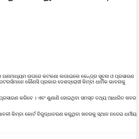
ାରେ ଗଣମାଧ୍ୟମ ଉପରେ କଟକଣା ଲଗାଇଲେ କେନ୍ଦ୍ର ସୂଚନା ଓ ପ୍ରସାରଣ
ରର୍ସମାନେ କୌଣସି ପ୍ରକାର ଦେଶଦ୍ରୋହୀ କିମ୍ବା ଧାର୍ମିକ ଭାବନାକୁ
 ପ୍ରସାରଣ କରିବେ । ଏବଂ ଶୁଣାଣି ହୋଇଥିବା ସମସ୍ତ ତଥ୍ୟ ଆଧାରିତ ଖବର
ଣାବଳୀ କିମ୍ବା କୋର୍ଟ ବିରୁଦ୍ଧାଚରଣ କରୁଥିବା ଖବରକୁ ସ୍ଥାନ ନଦେଇ ଧର୍ମୀୟ