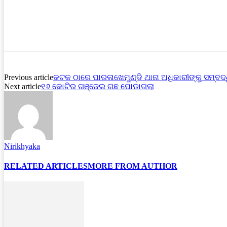
Previous article
କଟକ ଠାରେ ପାରଳାଖେମୁଣ୍ଡି ଥାନା ଅଧିକାରୀଙ୍କୁ ସମ୍ବଦ୍
Next article
୧୬ କୋଟିର ଗଞ୍ଜେଇ ଗଛ ପୋଡାଗଲା
Nirikhyaka
RELATED ARTICLES
MORE FROM AUTHOR