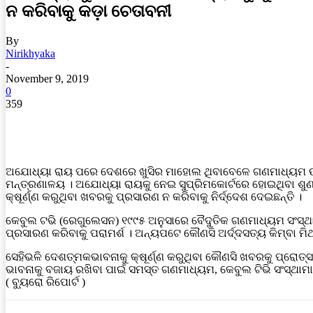
ନ କରିବାକୁ କଡ଼ା ଚେତାବନୀ
By
Nirikhyaka
-
November 9, 2019
0
359
ଅଯୋଧ୍ୟା ରାୟ ପରେ ଦେଶରେ ଖୁସିର ମାହୋଲ ଥିବାବେଳେ ଗଣମାଧ୍ୟମ ଉପ
ମନ୍ତ୍ରଣାଳୟ । ଅଯୋଧ୍ୟା ରାୟକୁ ନେଇ ସୁପ୍ରିମକୋର୍ଟରେ ହୋଇଥିବା ଶୁଣ
କ୍ଷୂର୍ଣ୍ଣ କରୁଥିବା ଖବରକୁ ପ୍ରସାରଣ ନ କରିବାକୁ ନିର୍ଦ୍ଦେଶ ଦେଇଛନ୍ତି ।
କେବୁଲ ଟଭି (ରେଗୁଲେସନ) ୧୯୯୫ ଅନୁସାରେ ବୈଦୁତିକ ଗଣମାଧ୍ୟମ ସଂସ୍ଥ
ପ୍ରସାରଣ କରିବାକୁ ପରାମର୍ଶ । ଅନ୍ୟପଟେ କୌଣସି ଅର୍ଦ୍ଦସତ୍ୟ କିମ୍ବା ମି
ସେହିଭଳି ଦେଶତ୍ମକଭାବନାକୁ କ୍ଷୂର୍ଣ୍ଣ କରୁଥିବା କୌଣସି ଖବରକୁ ପ୍ରୋତ୍ସା
ଭାବନାକୁ ବଜାୟ ରଖିବା ପାଇଁ ସମସ୍ତ ଗଣମାଧ୍ୟମ, କେବୁଲ ଟିଭି ସଂସ୍ଥାମାନ
( ବ୍ୟୁରୋ ରିପୋର୍ଟ )