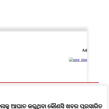
Ad
ବନାକୁ ଆଘାତ କରୁଥିବା କୌଣସି ଖବର ପ୍ରସାରିତ