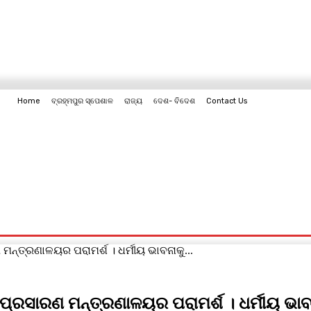
Home
ବ୍ରହ୍ମପୁର ସ୍ପେଶାଳ
ରାଜ୍ୟ
ଦେଶ- ବିଦେଶ
Contact Us
Contact Us
ନ୍ତ୍ରଣାଳୟର ପରାମର୍ଶ । ଧର୍ମୀୟ ଭାବନାକୁ...
ପ୍ରସାରଣ ମନ୍ତ୍ରଣାଳୟର ପରାମର୍ଶ । ଧର୍ମୀୟ ଭା