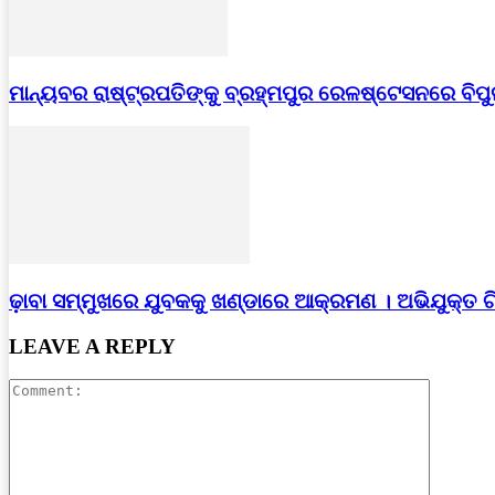
ମାନ୍ୟବର ରାଷ୍ଟ୍ରପତିଙ୍କୁ ବ୍ରହ୍ମପୁର ରେଳଷ୍ଟେସନରେ ବିପ
ଢ଼ାବା ସମ୍ମୁଖରେ ଯୁବକକୁ ଖଣ୍ଡାରେ ଆକ୍ରମଣ । ଅଭିଯୁକ୍ତ 
LEAVE A REPLY