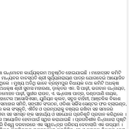
ୋ ଉନ୍ମୋଚନ କାର୍ଯ୍ୟକ୍ରମ ଅନୁଷ୍ଠିତ ହୋଇଯାଇଛି । ମହୋତ୍ସବ କମିଟି
ା ମାନ୍ୟବର ବାଚସ୍ପତି ଶ୍ରୀ ସୂର୍ଯ୍ୟନାରାୟଣ ପାତ୍ର ଯୋଗଦେଇ ଆୟୋଜିତ
ଲେ । ମୁଖ୍ୟ ଅତିଥି ଭାବେ ବ୍ରହ୍ମପୁର ବିଧାୟକ ତଥା କମିଟି ଅଧକ୍ଷ
କ୍ଷ ଶ୍ରୀ ସୁବାସ ମହାରଣା, ଡ଼ାକ୍ତର ଏନ. ସି ପାଢ଼ୀ, ଭଗବାନ ଗନ୍ତାୟତ,
ମନମୋହନ ପାଢ଼ୀ, ସୁଧୀର ରାଉତ, ଏ. ସନ୍ତୋଷ ପାତ୍ର, ଦଣ୍ଡପାଣି ନାୟକ,
 ହୋଟେଲ ଆସୋସିଏସନ, ୟୁନିୟନ କ୍ଲବ, ସବୁଜ ବାହିନୀ, ଆଞ୍ଚଳିକ ବିକାଶ
ସମାହାର ସମିତି, ସଙ୍ଗୀତ ସଂଗଠନ, ଓଡିଶା ସର୍ଭିସ ସେଣ୍ଟର ଫର ବ୍ଲାଇଣ୍ଡ,
 କଳା ସଂସ୍କୃତି, ଐତିହ ଓ ପରମ୍ପରାକୁ ବଞ୍ଚାଇ ରଖିବା ସହ ସମାଜର
ବା ସହ ସମସ୍ତ ଙ୍କ ସାହାର୍ଯ୍ୟ ଓ ସହଯୋଗ ପ୍ରତିଶୃତି ପ୍ରଦାନ କରିଥିଲେ ।
ୟୋଜିତ ହେବାପାଇଁ ସ୍ଥିର କରାଯାଇଛି । ପ୍ରଗତିଶୀଳ ଚିନ୍ତାଧାରା ପୃଷ୍ଟି
 କରି ବିଶ୍ୱ ଦରବାରରେ ଏକ ସ୍ୱତନ୍ତ୍ର ପରିଚୟ ଦେବାଲାଗି ଏକ ଉଦ୍ୟମ ।