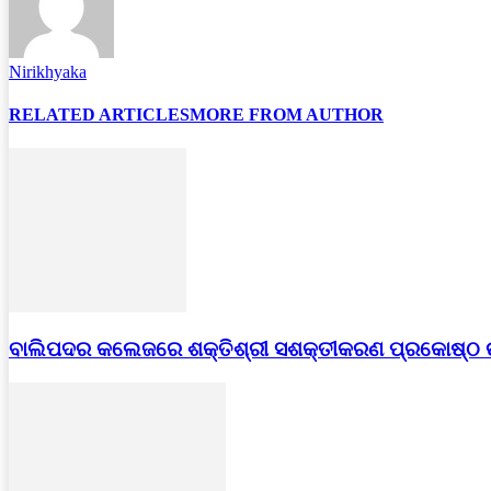
Nirikhyaka
RELATED ARTICLES
MORE FROM AUTHOR
ବାଲିପଦର କଲେଜରେ ଶକ୍ତିଶ୍ରୀ ସଶକ୍ତୀକରଣ ପ୍ରକୋଷ୍ଠ