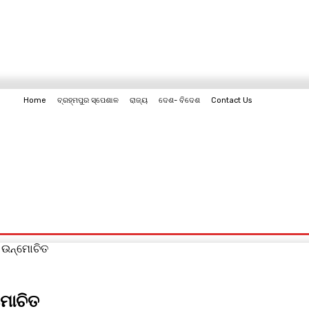
Home
ବ୍ରହ୍ମପୁର ସ୍ପେଶାଳ
ରାଜ୍ୟ
ଦେଶ- ବିଦେଶ
Contact Us
Contact Us
ଉନ୍ମୋଚିତ
ମୋଚିତ