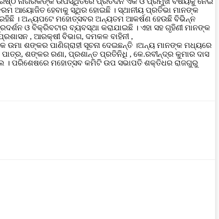
ଓ ବରିଷ୍ଠ ନାଗରିକଙ୍କ ଉପସ୍ଥିତରେ ପ୍ରତିଦିନ ଏକ ଓ ପ୍ରମୁଖ ବିଷୟକୁ ନେଇ
କ୍ରମ ଆୟୋଜିତ ହେବାକୁ ସ୍ଥିର ହୋଇଛି । ସ୍ଥାନୀୟ ପ୍ରତିଭା ମାନଙ୍କ
ମ ରହିଛି । ଅନ୍ୟପଟେ ମହୋତ୍ସବର ଅନ୍ୟତମ ଆକର୍ଷଣ ହେଉଛି ବିଭିନ୍ନ
ପ୍ରଦର୍ଶନ ଓ ବିକ୍ରିବଟାର ବ୍ୟବସ୍ଥା କରାଯାଇଛି । ଏହା ସହ ଗୃହିଣୀ ମାନଙ୍କ
୍ରଶାସନ , ଆରକ୍ଷୀ ବିଭାଗ, ଦମକଳ ବାହିନୀ ,
ହକ ଉମା ଶଙ୍କର ପାଣିଗ୍ରାହୀ ସୂଚନା ଦେଇଛନ୍ତି ।ଅନ୍ୟ ମାନଙ୍କ ମଧ୍ୟରେ
ମ ପାତ୍ର, ଶଙ୍କର ରଣା, ପ୍ରଶାନ୍ତ ପ୍ରତିନିଧି , କେ.ରବୀନ୍ଦ୍ର କୁମାର ଦାସ
 । ପରିଶେଷରେ ମହୋତ୍ସବ କମିଟି ଉପ ସଭାପତି ଶକ୍ତିଧର ରାଜଗୁରୁ