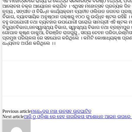
ଏହି ମହୋତ୍ସବରେ ରାଜ୍ୟ ଇ କେନ୍ଦ୍ର ସରକାରଙ୍କ ବରିଷ୍ଠ ମନ୍ତ୍ରୀ, ପଦାଧି
ଆଲୋଚନା ଚକ୍ର ଆୟୋଜନ କରାଯିବ । ଏଥିସହ ମହୋତ୍ସବ ପ୍ରତ୍ୟକ ଦିନ ବିଭିନ
ନୃତ୍ୟ , ସଙ୍ଗୀତ ଓ ବିଭିନ୍ନ କାର୍ଯ୍ୟକ୍ରମ ବ୍ୟତୀତ ଓଲିଉଡ ଜଗତର ପ୍ରଖ
ବିଭାଗ, ବ୍ୟାବସାୟିକ ଅନୁଷ୍ଠାନ ପକ୍ଷରୁ ୧୦୦ ରୁ ଉର୍ଦ୍ଧ୍ବ ଷ୍ଟଲ ରହିଛି ।
ବହୁ ଉପଯୋଗୀ ତଥା ବ୍ୟବହାର ଉପଯୋଗୀ ଘରୋଇ ସାମଗ୍ରୀ ଏହି ଷ୍ଟଲ ମାନଙ୍
ବିଦ୍ୟୁତବିଭାଗ,ଜନସ୍ୱାସ୍ଥ୍ୟ ବିଭାଗ, ସ୍ୱାସ୍ଥ୍ୟ ବିଭାଗ ତଥା ବ୍ରହ୍ମ
ଗୋପାଳ କୃଷ୍ଣ ଡାକୁଆ, ଚିରଞ୍ଜିତ ରାଜଗୁରୁ , ସତ୍ୟ ଚେତନ ପରିଡା,ରଶ୍ମିତା 
ପ୍ରମୁଖ ପରିଚାଳନା ରେ ସହଯୋଗ କରିଥିଲେ । କମିଟି କୋଷାଧ୍ୟକ୍ଷ ପ୍
ଧନ୍ୟବାଦ ଅର୍ପଣ କରିଥିଲେ ।।
Previous article
ମହେନ୍ଦ୍ର ମହା ଉତ୍ସବ ଉଦଘାଟିତ
Next article
ଆଜି ଠୁ ଓଡ଼ିଶା ରେ ହେବ ନାଗରିକତା ସଂଶୋଧନ ଆଇନ ଉପର