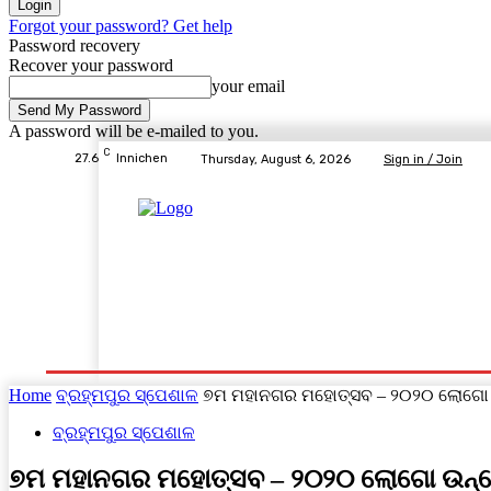
Forgot your password? Get help
Password recovery
Recover your password
your email
A password will be e-mailed to you.
C
27.6
Innichen
Thursday, August 6, 2026
Sign in / Join
Home
ବ୍ରହ୍ମପୁର ସ୍ପେଶାଳ
ରାଜ୍ୟ
ଦେଶ- ବିଦେଶ
Home
ବ୍ରହ୍ମପୁର ସ୍ପେଶାଳ
୭ମ ମହାନଗର ମହୋତ୍ସବ – ୨୦୨୦ ଲୋଗୋ 
ବ୍ରହ୍ମପୁର ସ୍ପେଶାଳ
୭ମ ମହାନଗର ମହୋତ୍ସବ – ୨୦୨୦ ଲୋଗୋ ଉନ୍