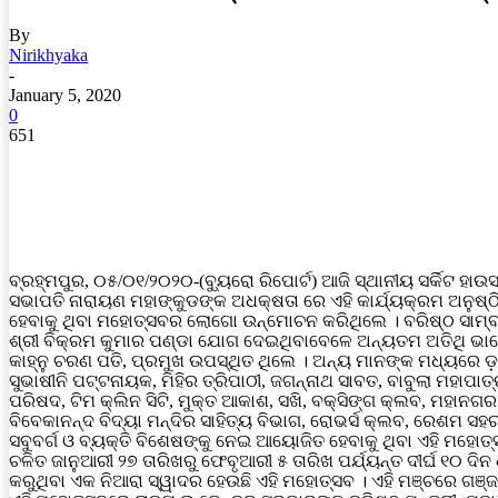
By
Nirikhyaka
-
January 5, 2020
0
651
ବ୍ରହ୍ମପୁର, ୦୫/୦୧/୨୦୨୦-(ବ୍ୟୁରୋ ରିପୋର୍ଟ) ଆଜି ସ୍ଥାନୀୟ ସର୍କିଟ
ସଭାପତି ନାରାୟଣ ମହାଙ୍କୁଡଙ୍କ ଅଧକ୍ଷତା ରେ ଏହି କାର୍ଯ୍ୟକ୍ରମ ଅନୁ
ହେବାକୁ ଥିବା ମହୋତ୍ସବର ଲୋଗୋ ଉନ୍ମୋଚନ କରିଥିଲେ । ବରିଷ୍ଠ ସାମ୍ବ
ଶ୍ରୀ ବିକ୍ରମ କୁମାର ପଣ୍ଡା ଯୋଗ ଦେଇଥିବାବେଳେ ଅନ୍ୟତମ ଅତିଥି ଭାବେ ପ
କାହ୍ନୁ ଚରଣ ପତି, ପ୍ରମୁଖ ଉପସ୍ଥିତ ଥିଲେ । ଅନ୍ୟ ମାନଙ୍କ ମଧ୍ୟରେ ଡ଼. 
ସୁଭାଷୀନି ପଟ୍ଟନାୟକ, ମିହିର ତ୍ରିପାଠୀ, ଜଗନ୍ନାଥ ସାବତ, ବାବୁଲା ମହ
ପରିଷଦ, ଟିମ କ୍ଲିନ ସିଟି, ମୁକ୍ତ ଆକାଶ, ସଖି, ବକ୍ସିଙ୍ଗ କ୍ଲବ, ମହାନ
ବିବେକାନନ୍ଦ ବିଦ୍ୟା ମନ୍ଦିର ସାହିତ୍ୟ ବିଭାଗ, ରୋଭର୍ସ କ୍ଲବ, ରେଶମ 
ସବୁବର୍ଗ ଓ ବ୍ୟକ୍ତି ବିଶେଷଙ୍କୁ ନେଇ ଆୟୋଜିତ ହେବାକୁ ଥିବା ଏହି ମହୋତ୍
ଚଳିତ ଜାନୁଆରୀ ୨୭ ତାରିଖରୁ ଫେବୃଆରୀ ୫ ତାରିଖ ପର୍ଯ୍ୟନ୍ତ ଦୀର୍ଘ ୧୦
କରୁଥିବା ଏକ ନିଆରା ସ୍ୱାଦର ହେଉଛି ଏହି ମହୋତ୍ସବ । ଏହି ମଞ୍ଚରେ ଗଞ୍