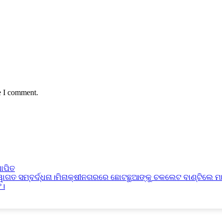
e I comment.
ାପିତ
୍ୱାଗତ ସମ୍ବର୍ଦ୍ଧନା।ମିନାକ୍ଷୀନଗରରେ ଛୋଟଛୁଆଙ୍କୁ ଚକଲେଟ ବାଣ୍ଟିଲେ ମ
ଫ।