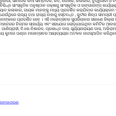
କାରୀ, ସାମାଜିକ କର୍ମୀ ସାମ୍ବାଦିକ, କବି, ଲେଖକ, କଳାକାର, ବୁଦ୍ଧିଜୀବୀ 
୍ନ ସାଂସ୍କୃତିକ ଅନୁଷ୍ଠାନ ପକ୍ଷରୁ ସାଂସ୍କୃତିକ ଓ ରଙ୍ଗାରଙ୍ଗ କାର୍ଯ୍ୟ
୍ୟାତ କଳାକାର, ଗାୟକ ମାନଙ୍କୁ ମଧ୍ୟ ପ୍ରଦର୍ଶିତ କରାଯିବାର କାର୍ଯ୍ୟକ୍ର
 ଯେଉଁଥିରେ ରାଜ୍ୟ ତଥା ରାଜ୍ୟ ବାହାରୁ ହସ୍ତତନ୍ତ , କୁଟୀର ଶିଳ୍ପ ସାମଗ୍ରୀ 
କରେ ପ୍ରଦର୍ଶିତ ହେବ । ଏହି ମହୋତ୍ସବର ସୁପରିଚାଳନା ସକାଶେ ଜିଲ୍ଲା ପ
ପୁର ମହାନଗର ନିଗମର ସାହାର୍ଯ୍ୟ ଏବଂ ସହଯୋଗ ଲୋଡ଼ାଯାଇଥିବା କମିଟିର ଆବା
ପାଣିଗ୍ରାହୀ, ବି.କେ.ବିଶାରଦ, ପ୍ରଶାନ୍ତ ଦାସ, ସୂର୍ଯ୍ୟନାରାୟଣ ଦାସ, ଅଭିରା
ରଣୟ କୁମାର ପଣ୍ଡା ମହୋତ୍ସବର ଆୟବ୍ୟୟର ଅଟକଳ ଉପସ୍ଥାପିତ କରିଥିଲେ
େ ଜନଜାଗରଣ