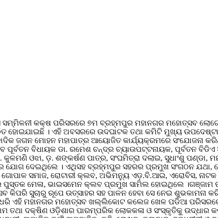
 ହାଉସ ସମ୍ମିଳନୀ କକ୍ଷ ପରିସରରେ ୭ମ ବ୍ରହ୍ମପୁର ମହାନଗର ମହୋତ୍ସବ ଲୋଗ
ଷ୍ଠିତ ହୋଇଯାଇଛି । ଏହି ଅବସରରେ ଉଦଘାଟକ ତଥା କମିଟି ମୁଖ୍ୟ ଉପଦେଷ୍ଟ
ାଦିକ ଜଗନ ମୋହନ ମହାପାତ୍ର ଆୟୋଜିତ କାର୍ଯ୍ୟକ୍ରମରେ ସଂଯୋଜନା କରିଥି
ୂର୍ବତନ ବିଧାୟକ ଡା. ରମେଶ ଚନ୍ଦ୍ର ଚ୍ୟାଉପଟ୍ଟନାୟକ, ପୂର୍ବତନ ବିଡିଏ ଅଧ
କୁଳମଣି ଓଝା, ଡ଼. ଶଙ୍କର୍ଷଣ ପାତ୍ର, ସଂଘମିତ୍ରା ଦଲାଇ, ସୁଧାଂଶୁ ପଣ୍ଡା, 
ାପାତ୍ର ଯୋଗ ଦେଇଥିଲେ । ଏଥିସହ ବ୍ରହ୍ମପୁର ସହରର ପ୍ରମୁଖ ସଂଗଠନ ଯଥା,
ଗର ଗୋପାଳ ସମାଜ, ରୋଟାରୀ କ୍ଲବ, ଅଭିମନ୍ୟୁ ଏଡ଼.ବି.ଆଇ, ଏରୋବିସ, ନାଟକ 
ସହର ପୁସ୍ତକ ମେଳା, ଭାଇସମେନ କ୍ଲବ ପ୍ରମୁଖ ସାମିଲ ହୋଇଥିଲେ ।ଗଞ୍ଜାମ ର
ସବ କିପରି ସୁଚାରୁ ରୂପେ ଉତ୍ସାହର ସହ ପାଳନ ହେବା ସେ ନେଇ ଶୁଭକାମନା କରି
 ଦିନ ଧରି ଏହି ମହାନଗର ମହୋତ୍ସବ ଖଲ୍ଲିକୋଟ କଲେଜ ଖେଳ ପଡିଆ ପରିସରରେ ଆ
ଜାମ ତଥା ଦକ୍ଷିଣ ଓଡ଼ିଶାର ପାରମ୍ପରିକ ଲୋକକଳା ଓ ସଂସ୍କୃତିକୁ ଉଦ୍ଧାର