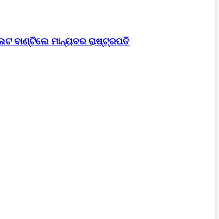
େଟ ବାଣ୍ଟିଲେ ମାନ୍ୟବର ରାଷ୍ଟ୍ରପତି