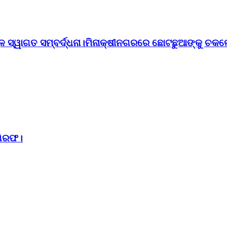
ୁଳ ସ୍ୱାଗତ ସମ୍ବର୍ଦ୍ଧନା।ମିନାକ୍ଷୀନଗରରେ ଛୋଟଛୁଆଙ୍କୁ ଚକଲ
ଗିରଫ।