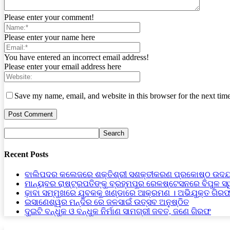
Please enter your comment!
Please enter your name here
You have entered an incorrect email address!
Please enter your email address here
Save my name, email, and website in this browser for the next tim
Recent Posts
ବାଲିପଦର କଲେଜରେ ଶକ୍ତିଶ୍ରୀ ସଶକ୍ତୀକରଣ ପ୍ରକୋଷ୍ଠ ଉଦଯ
ମାନ୍ୟବର ରାଷ୍ଟ୍ରପତିଙ୍କୁ ବ୍ରହ୍ମପୁର ରେଳଷ୍ଟେସନରେ ବିପୁଳ ସ
ଢ଼ାବା ସମ୍ମୁଖରେ ଯୁବକକୁ ଖଣ୍ଡାରେ ଆକ୍ରମଣ । ଅଭିଯୁକ୍ତ ଗିର
ଇସାଣେଶ୍ୱର ମନ୍ଦିର ରେ ଜଳସାଇଁ ଉତ୍ସବ ଅନୁଷ୍ଠିତ
ଦୁଇଟି ବନ୍ଧୁକ ଓ ବନ୍ଧୁକ ନିର୍ମାଣ ସାମଗ୍ରୀ ଜବତ, ଜଣେ ଗିରଫ