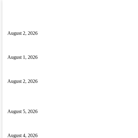
RECENT POSTS
ଦୁଇଟି ବନ୍ଧୁକ ଓ ବନ୍ଧୁକ ନିର୍ମାଣ ସାମଗ୍ରୀ ଜବତ, ଜଣେ ଗିରଫ
August 2, 2026
ରକ୍ତ ଭଣ୍ଡାରରେ ରକ୍ତ ଅଭାବ, ଦୁଇ ବର୍ଷରେ କମିଛି ପ୍ରାୟ ୬୦% ରକ୍ତଦାନ ଶି
August 1, 2026
ଢ଼ାବା ସମ୍ମୁଖରେ ଯୁବକକୁ ଖଣ୍ଡାରେ ଆକ୍ରମଣ । ଅଭିଯୁକ୍ତ ଗିରଫ।
August 2, 2026
POPULAR POSTS
ବାଲିପଦର କଲେଜରେ ଶକ୍ତିଶ୍ରୀ ସଶକ୍ତୀକରଣ ପ୍ରକୋଷ୍ଠ ଉଦଯାପିତ
August 5, 2026
ମାନ୍ୟବର ରାଷ୍ଟ୍ରପତିଙ୍କୁ ବ୍ରହ୍ମପୁର ରେଳଷ୍ଟେସନରେ ବିପୁଳ ସ୍ୱାଗତ ସମ୍ବର
August 4, 2026