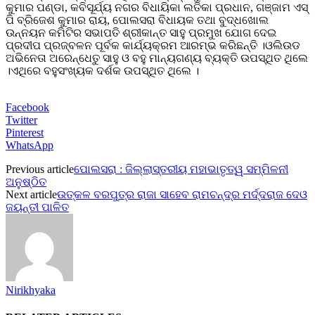
କୁମାର ପଣ୍ଡା, କବିସୂର୍ଯ୍ୟ ନଗର ବିଧାୟିକା ଲତିକା ପ୍ରଧାନ, ଗଞ୍ଜାମ ଏସ୍
ପି ବ୍ରିଜେଶ କୁମାର ରାୟ, ପୋଲସରା ବିଧାୟକ ତଥା ବୁଦ୍ଧଖୋଲ
ଉନ୍ନୟନ କମିଟିର ସଭାପତି ଶ୍ରୀକାନ୍ତ ସାହୁ ପ୍ରମୁଖ ଯୋଗ ଦେଇ
ପ୍ରଦୀପ ପ୍ରଜ୍ବଳନ ପୂର୍ବକ କାର୍ଯ୍ୟକ୍ରମ ଆରମ୍ଭ କରିଛନ୍ତି ।ଓଲିଉଡ
ଅଭିନେତା ଅରେନ୍ଧେତୁ ସାହୁ ଓ ବହୁ ମାନ୍ୟଗଣ୍ୟ ବ୍ୟକ୍ତି ଉପସ୍ଥିତ ଥିଲେ
।ଏଥିରେ ବହୁସଂଖ୍ୟକ ଦର୍ଶକ ଉପସ୍ଥିତ ଥିଲେ ।
Facebook
Twitter
Pinterest
WhatsApp
Previous article
ପୋଲସରା : ଜିଲ୍ଲାସ୍ତରୀୟ ମହାଭାତୃତ୍ୱ ସମ୍ମିଳନୀ
ଅନୁଷ୍ଠିତ
Next article
ଉତ୍କଳ ବରପୁତ୍ର ରାଜା ସାହେବ ରାମଚନ୍ଦ୍ର ମର୍ଦ୍ଦରାଜ ଦେଓ
ଜୟନ୍ତୀ ପାଳିତ
Nirikhyaka