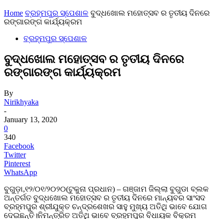
Home
ବ୍ରହ୍ମପୁର ସ୍ପେଶାଳ
ବୁଦ୍ଧଖୋଲ ମହୋତ୍ସବ ର ତୃତୀୟ ଦିନରେ
ରଙ୍ଗାରଙ୍ଗ କାର୍ଯ୍ୟକ୍ରମ
ବ୍ରହ୍ମପୁର ସ୍ପେଶାଳ
ବୁଦ୍ଧଖୋଲ ମହୋତ୍ସବ ର ତୃତୀୟ ଦିନରେ
ରଙ୍ଗାରଙ୍ଗ କାର୍ଯ୍ୟକ୍ରମ
By
Nirikhyaka
-
January 13, 2020
0
340
Facebook
Twitter
Pinterest
WhatsApp
ବୁଗୁଡ଼ା,୧୨/୦୧/୨୦୨୦(ଟୁକୁନା ପ୍ରଧାନ) – ଗଞ୍ଜାମ ଜିଲ୍ଲା ବୁଗୁଡା ବ୍ଲକ
ଅନ୍ତର୍ଗତ ବୁଦ୍ଧଖୋଲ ମହୋତ୍ସବ ର ତୃତୀୟ ଦିନରେ ମାନ୍ୟବର ସାଂସଦ
ବ୍ରହ୍ମପୁର ଶ୍ରୀଯୁକ୍ତ ଚନ୍ଦ୍ରଶେଖର ସାହୁ ମୁଖ୍ୟ ଅତିଥି ଭାବେ ଯୋଗ
ଦେଇଛନ୍ତି।ନିମନ୍ତ୍ରିତ ଅତିଥି ଭାବେ ବ୍ରହ୍ମପୁର ବିଧାୟକ ବିକ୍ରମ