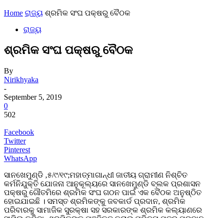
Home
ରାଜ୍ୟ
ଶ୍ରମିକ ସଂଘ ପକ୍ଷରୁ ବୈଠକ
ରାଜ୍ୟ
ଶ୍ରମିକ ସଂଘ ପକ୍ଷରୁ ବୈଠକ
By
Nirikhyaka
-
September 5, 2019
0
502
Facebook
Twitter
Pinterest
WhatsApp
ସାନଖେମୁଣ୍ଡି ,୫/୯/୧୯;ମହାତ୍ମାଗାନ୍ଧୀ ଜାତୀୟ ଗ୍ରାମୀଣ ନିଶ୍ଚିତ
କର୍ମନିଯୁକ୍ତି ଯୋଜନା ଆନୁକୂଲ୍ୟରେ ସାନଖେମୁଣ୍ଡି ବ୍ଲକ ପ୍ରଶାସନ
ପକ୍ଷରୁ ଗୌତମିରେ ଶ୍ରମିକ ସଂଘ ଗଠନ ପାଇଁ ଏକ ବୈଠକ ଅନୁଷ୍ଠିତ
ହୋଇଯାଇଛି । ସମସ୍ତ ଶ୍ରମିକଙ୍କୁ ଜବକାର୍ଡ ପ୍ରଦାନ, ଶ୍ରମିକ
ପରିବାରକୁ ସାମାଜିକ ସୁରକ୍ଷା ସହ ସରକାରଙ୍କ ଶ୍ରମିକ କଲ୍ୟାଣରେ