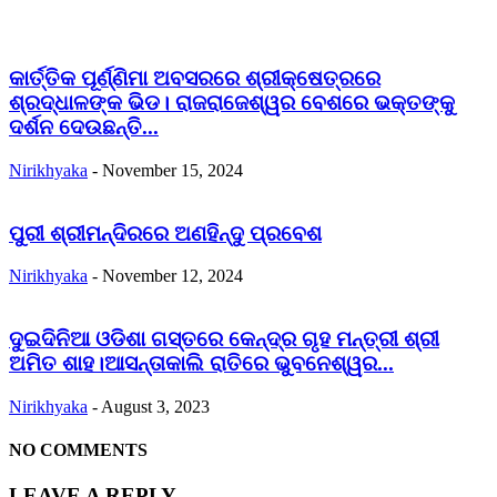
କାର୍ତ୍ତିକ ପୂର୍ଣ୍ଣିମା ଅବସରରେ ଶ୍ରୀକ୍ଷେତ୍ରରେ
ଶ୍ରଦ୍ଧାଳଙ୍କ ଭିଡ। ରାଜରାଜେଶ୍ୱର ବେଶରେ ଭକ୍ତଙ୍କୁ
ଦର୍ଶନ ଦେଉଛନ୍ତି...
Nirikhyaka
-
November 15, 2024
ପୁରୀ ଶ୍ରୀମନ୍ଦିରରେ ଅଣହିନ୍ଦୁ ପ୍ରବେଶ
Nirikhyaka
-
November 12, 2024
ଦୁଇଦିନିଆ ଓଡିଶା ଗସ୍ତରେ କେନ୍ଦ୍ର ଗୃହ ମନ୍ତ୍ରୀ ଶ୍ରୀ
ଅମିତ ଶାହ।ଆସନ୍ତାକାଲି ରାତିରେ ଭୁବନେଶ୍ୱର...
Nirikhyaka
-
August 3, 2023
NO COMMENTS
LEAVE A REPLY