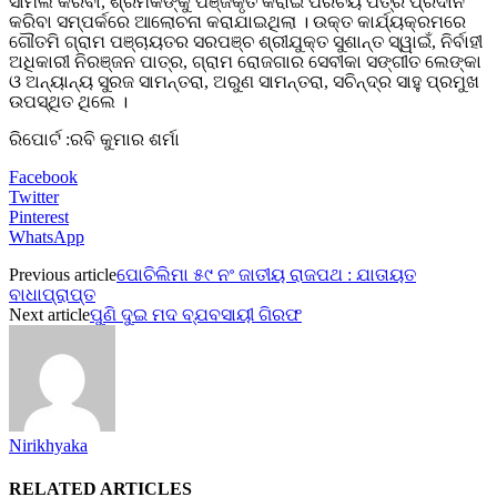
ସାମିଲ କରିବା, ଶ୍ରମିକଙ୍କୁ ପଞ୍ଜିକୃତ କରାଇ ପରିଚୟ ପତ୍ର ପ୍ରଦାନ
କରିବା ସମ୍ପର୍କରେ ଆଲୋଚନା କରାଯାଇଥିଲା । ଉକ୍ତ କାର୍ଯ୍ୟକ୍ରମରେ
ଗୌତମି ଗ୍ରାମ ପଞ୍ଚାୟତର ସରପଞ୍ଚ ଶ୍ରୀଯୁକ୍ତ ସୁଶାନ୍ତ ସ୍ୱାଇଁ, ନିର୍ବାହୀ
ଅଧିକାରୀ ନିରଞ୍ଜନ ପାତ୍ର, ଗ୍ରାମ ରୋଜଗାର ସେବୀକା ସଙ୍ଗୀତ ଲେଙ୍କା
ଓ ଅନ୍ୟାନ୍ୟ ସୁରଜ ସାମନ୍ତରା, ଅରୁଣ ସାମନ୍ତରା, ସଚିନ୍ଦ୍ର ସାହୁ ପ୍ରମୁଖ
ଉପସ୍ଥିତ ଥିଲେ ।
ରିପୋର୍ଟ :ରବି କୁମାର ଶର୍ମା
Facebook
Twitter
Pinterest
WhatsApp
Previous article
ପୋଚିଲିମା ୫୯ ନଂ ଜାତୀୟ ରାଜପଥ : ଯାତାୟତ
ବାଧାପ୍ରାପ୍ତ
Next article
ପୁଣି ଦୁଇ ମଦ ବ୍ଯବସାୟୀ ଗିରଫ
Nirikhyaka
RELATED ARTICLES