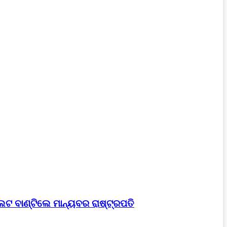
େଟ ବାଣ୍ଟିଲେ ମାନ୍ୟବର ରାଷ୍ଟ୍ରପତି