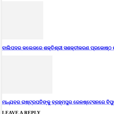
ବାଲିପଦର କଲେଜରେ ଶକ୍ତିଶ୍ରୀ ସଶକ୍ତୀକରଣ ପ୍ରକୋଷ୍ଠ
ମାନ୍ୟବର ରାଷ୍ଟ୍ରପତିଙ୍କୁ ବ୍ରହ୍ମପୁର ରେଳଷ୍ଟେସନରେ ବିପ
LEAVE A REPLY