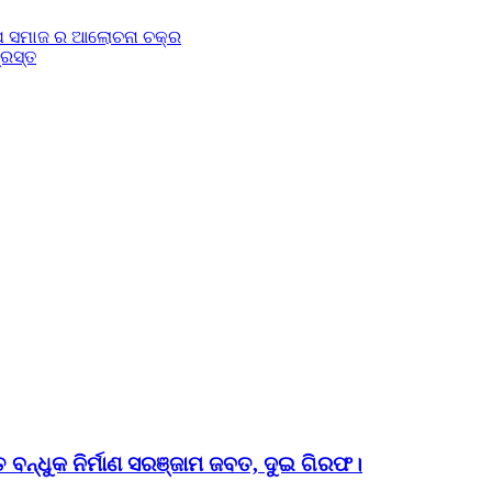
୍ଯ ସମାଜ ର ଆଲୋଚନା ଚକ୍ର
୍ରସ୍ତ
ତ ବନ୍ଧୁକ ନିର୍ମାଣ ସରଞ୍ଜାମ ଜବତ, ଦୁଇ ଗିରଫ।