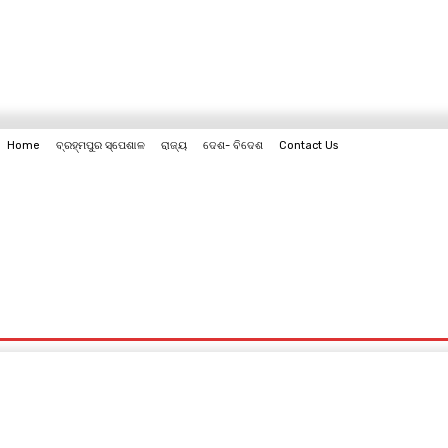
Home
ବ୍ରହ୍ମପୁର ସ୍ପେଶାଳ
ରାଜ୍ୟ
ଦେଶ- ବିଦେଶ
Contact Us
Contact Us