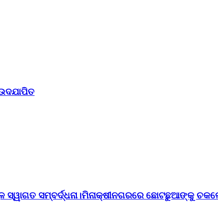
 ଉଦଯାପିତ
ୁଳ ସ୍ୱାଗତ ସମ୍ବର୍ଦ୍ଧନା।ମିନାକ୍ଷୀନଗରରେ ଛୋଟଛୁଆଙ୍କୁ ଚକଲ