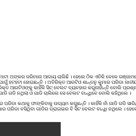
ଟା ଅଙ୍କର ଜରିମାନା ଆଦାୟ ଚାଲିଛି । ହେଲେ ଠିକ ଏତିକି ବେଳେ ଗଞ୍ଜାମ
ଯୋଗୁଁ ହଟହଟା ହୋଇଛନ୍ତି । ଅତିରିକ୍ତ ଆରଟିଓ ଶାନ୍ତନୁ କୁମାର ପରିଡା ଜାତ
ିକ୍ତ ଆରଟିଓଙ୍କୁ କାହିଁକି ସିଟ୍ ବେଲଟ ବ୍ୟବହାର କରୁନାହାଁନ୍ତି ବୋଲି ପ୍ର
ି ଗାଡି ଗଡି ନଥିଲା ଓ ଗାଡି ଚାଲିଲେ ସେ ବେଲଟ ବାନ୍ଧିବେ ବୋଲି କହିଥିଲେ ।
ପରିଡା କଥାକୁ ଫାଙ୍କିବାକୁ ଉଦ୍ୟମ କରୁଛନ୍ତି । କାହିଁକି ନାଁ ଗାଡି ଗଡି ସାରି
ୁମାର ପରିଡା ବସିଥିବା ଗାଡିର ଡ୍ରାଇଭର ବି ସିଟ ବେଲଟ ବାନ୍ଧି ନଥିଲେ । 