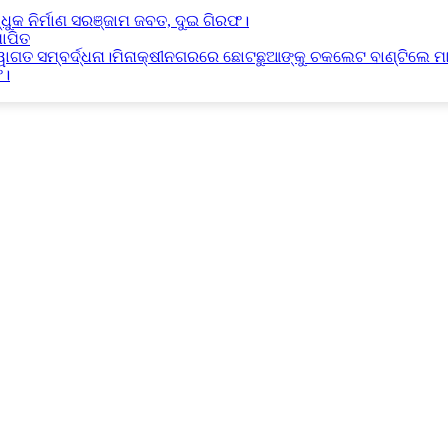
୍ଧୁକ ନିର୍ମାଣ ସରଞ୍ଜାମ ଜବତ, ଦୁଇ ଗିରଫ।
ାପିତ
୍ୱାଗତ ସମ୍ବର୍ଦ୍ଧନା।ମିନାକ୍ଷୀନଗରରେ ଛୋଟଛୁଆଙ୍କୁ ଚକଲେଟ ବାଣ୍ଟିଲେ ମ
ଫ।
ାଣ ସରଞ୍ଜାମ ଜବତ, ଦୁଇ ଗିରଫ।
୍ଦ୍ଧନା।ମିନାକ୍ଷୀନଗରରେ ଛୋଟଛୁଆଙ୍କୁ ଚକଲେଟ ବାଣ୍ଟିଲେ ମାନ୍ୟବର ରାଷ୍ଟ୍ରପତି