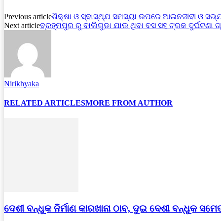
Previous article
ଶିକ୍ଷା ଓ ସ୍ବାସ୍ଥ୍ଯ ସମସ୍ୟା ଉପରେ ଆଇନଜୀବୀ ଓ ସଭ
Next article
ବ୍ରହ୍ମପୁର ରୁ ବାଲିଗୁଡା ଯାଉ ଥିବା ବସ ସହ ଟ୍ରକ ଦୁର୍ଘଟଣା ଗ
Nirikhyaka
RELATED ARTICLES
MORE FROM AUTHOR
ଦେଶୀ ବନ୍ଧୁକ ନିର୍ମାଣ କାରଖାନା ଠାବ, ଦୁଇ ଦେଶୀ ବନ୍ଧୁକ ସମେ