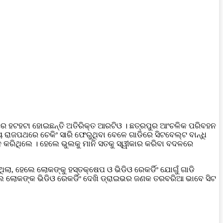
ରେ ହଟହଟା ହୋଇଛନ୍ତି ଅତିରିକ୍ତ ଆରଟିଓ । ଛତ୍ରପୁର ଆଂଚଳିକ ପରିବହନ
ୀୟ ରାଜପଥରେ ଚେକିଂ ସାରି ଫେରୁଥିବା ବେଳେ ଗାଡିରେ ସିଟବେଲ୍ଟ ବାନ୍ଧି
ଶ୍ନ କରିଥିଲେ । ହେଲେ ଭୁଲକୁ ମାନି ସତକୁ ସ୍ୱୀକାର କରିବା ବଦଳରେ
ଥିଲା, ହେଲେ ଲୋକଙ୍କୁ ହସ୍ତକ୍ଷେପ ଓ ଭିଡିଓ ରେକର୍ଡିଂ ଯୋଗୁଁ ଗାଡି
ହେଲେ ଲୋକଙ୍କ ଭିଡିଓ ରେକର୍ଡିଂ ଦେଖି ଡ୍ରାଇଭର ଜଣକ ତରବରିଆ ଭାବେ ସିଟ