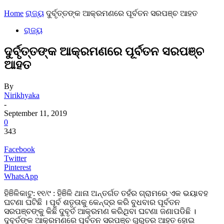
Home
ରାଜ୍ୟ
ଦୁର୍ବୃତ୍ତଙ୍କ ଆକ୍ରମଣରେ ପୂର୍ବତନ ସରପଞ୍ଚ ଆହତ
ରାଜ୍ୟ
ଦୁର୍ବୃତ୍ତଙ୍କ ଆକ୍ରମଣରେ ପୂର୍ବତନ ସରପଞ୍ଚ
ଆହତ
By
Nirikhyaka
-
September 11, 2019
0
343
Facebook
Twitter
Pinterest
WhatsApp
ହିଞିଳିକାଟୁ: ୧୧/୯ : ହିଞିଳି ଥାନା ଅନ୍ତର୍ଗତ ତହଁର ଗ୍ରାମରେ ଏକ ଭୟାବହ
ଘଟଣା ଘଟିଛି । ପୂର୍ବ ଶତୃତାକୁ କେନ୍ଦ୍ର କରି ବୁଧବାର ପୂର୍ବତନ
ସରପଞ୍ଚଙ୍କୁ କିଛି ଦୁବୃର୍ତ ଆକ୍ରମଣ କରିଥିବା ଘଟଣା ଜଣାପଡିଛି ।
ଦୁବୃର୍ତଙ୍କ ଆକ୍ରମଣରେ ପୂର୍ବତନ ସରପଞ୍ଚ ଗୁରୁତର ଆହତ ହୋଇ