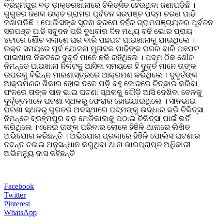
ବ୍ରହ୍ମପୁର ବଡ଼ ଡ଼ାକ୍ତରଖାନାରେ ଚିକିତ୍ସିତ ହେଉଥିବା ଜଣାପଡ଼ିଛି ।
ଗୁରୁତର ଜଣକ ଉକ୍ତ ଗ୍ରାମର ପୂର୍ବତନ ସରପଞ୍ଚ ପଦ୍ମ ଚରଣ ପାଢି
ଜଣାପଡିଛି । ପୋଲିସଙ୍କ ସୂଚନା କ୍ରମେ ତହଁର ଗ୍ରାମପଞ୍ଚାୟତର ପୂର୍ବତନ
ସରପଞ୍ଚ ପାଢି ସବୁଦନ ପରି ବୁଧବାର ଦିନ ମଧ୍ୟ ବଢି ଭୋର ପ୍ରାୟ
୪ଟାରେ ଶୌଚ ସକାଶେ ଘର ବାରି ପଛପଟ ପାଇଖାନାକୁ ଯାଇଥିଲେ ।
ଉକ୍ତ ସମୟରେ ପୂର୍ବ ଯୋଜନା ମୁ୍ତାବକ ପାଢିଙ୍କ ଘରର ବାରି ପଛପଟ
ପାଇଖାନା ନିକଟରେ ଦୁବୃର୍ତ ମାନେ ଛକି ରହିଥିଲେ । ପଦ୍ମ ଠିକ ଶୌଚ
ନିମନ୍ତେ ପାଇଖାନା ନିକଟକୁ ଆସିବା ସମୟରେ ହି ଦୁବୃର୍ତ ମାନେ ତାଙ୍କ
ଉପରକୁ ବିଭିନ୍ନ ମାରଣାସ୍ତ୍ରରେ ଆକ୍ରମଣ କରିଥିଲେ । ଦୁବୃର୍ତଙ୍କ
ଆକ୍ରମଣର ଶିକାର ହୋଇ ତଳେ ପଡ଼ି ବହୁ ଜୋରରେ ଚିତ୍କାର କରିବା
ଫଳରେ ତାଙ୍କ ସାନ ଭାଇ ଘଟଣା ସ୍ଥଳକୁ ଦୌଡ଼ି ଆସି ଦେଖିବା ବେଳକୁ
ଦୁର୍ବୃତ୍ତମାନେ ଘଟଣା ସ୍ଥଳରୁ ଫେରାର ହୋଇଯାଇଥିଲେ । ସାନଭାଇ
ଘଟଣା ସ୍ଥଳରୁ ଗୁରତର ଅବସ୍ଥାରେ ପଦ୍ମଙ୍କୁ ଉଦ୍ଧାର କରି ଚିକିତ୍ସା
ନିମନ୍ତେ ବ୍ରହ୍ମପୁର ବଡ଼ ମେଡିକାଲକୁ ପଠାଇ ଚିକିତ୍ସା ପାଇଁ ଭର୍ତି
କରିଥିଲେ ।ଏନେଇ ତାଙ୍କ ପରିବାର ଲୋକେ ହିଞିଳି ଥାନାରେ ଲିଖିତ
ଅଭିଯୋଗ କରିଛନ୍ତି । ଅଭିଯୋଗ ପ୍ରକାରେ ହିଞିଳି ପୋଲିସ ଘଟଣାର
ତଦନ୍ତ ଚଳାଇ ଅନୁସନ୍ଧାନ କରୁଥିବା ଥାନା ଭାରପ୍ରାପ୍ତ ଅଧିିକାରୀ
ଅଭିମନ୍ୟୁ ଦାସ କହିଛନ୍ତି
Facebook
Twitter
Pinterest
WhatsApp