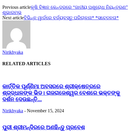
Previous article
କୃଷି ବିଜ୍ଞାନ କେନ୍ଦ୍ରରେ “ଜାତୀୟ ପଶୁରୋଧ ନିୟନ୍ତ୍ରଣ”
ଶୁଭାରମ୍ଭ
Next article
ବିଭିନ୍ନ ୱାର୍ଡରେ ବର୍ଜ୍ୟବସ୍ତୁ ପରିଚାଳନା* *ସଚେତନତା*
Nirikhyaka
RELATED ARTICLES
କାର୍ତ୍ତିକ ପୂର୍ଣ୍ଣିମା ଅବସରରେ ଶ୍ରୀକ୍ଷେତ୍ରରେ
ଶ୍ରଦ୍ଧାଳଙ୍କ ଭିଡ। ରାଜରାଜେଶ୍ୱର ବେଶରେ ଭକ୍ତଙ୍କୁ
ଦର୍ଶନ ଦେଉଛନ୍ତି...
Nirikhyaka
-
November 15, 2024
ପୁରୀ ଶ୍ରୀମନ୍ଦିରରେ ଅଣହିନ୍ଦୁ ପ୍ରବେଶ