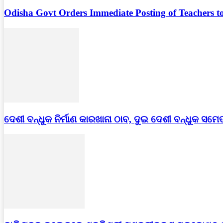
Odisha Govt Orders Immediate Posting of Teachers to
ଦେଶୀ ବନ୍ଧୁକ ନିର୍ମାଣ କାରଖାନା ଠାବ, ଦୁଇ ଦେଶୀ ବନ୍ଧୁକ ସମେ