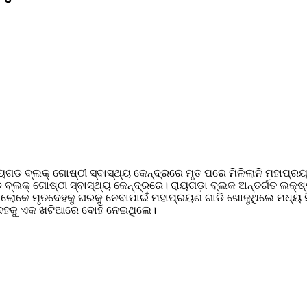
ରାୟଗଡ ବ୍ଲକ୍ ଗୋଷ୍ଠୀ ସ୍ବାସ୍ଥ୍ୟ କେନ୍ଦ୍ରରେ ମୃତ ପରେ ମିଳିଲାନି ମହାପ୍
ବ୍ଲକ୍ ଗୋଷ୍ଠୀ ସ୍ବାସ୍ଥ୍ୟ କେନ୍ଦ୍ରରେ। ରାୟଗଡ଼ା ବ୍ଲକ ଅନ୍ତର୍ଗତ ଲକ୍ଷ
ର ଲୋକେ ମୃତଦେହକୁ ଘରକୁ ନେବାପାଇଁ ମହାପ୍ରୟଣ ଗାଡି ଖୋଜୁଥିଲେ ମଧ୍ୟ 
ଦେହକୁ ଏକ ଖଟିଆରେ ବୋହି ନେଇଥିଲେ।