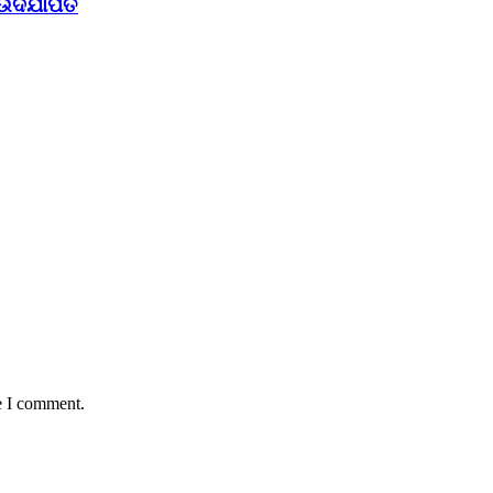
 ଉଦଯାପିତ
e I comment.