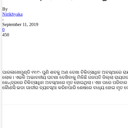
By
Nirikhyaka
-
September 11, 2019
0
450
ପାରଳାଖେମୁଣ୍ଡି ୧୧/୯- ପୁଣି ଶବକୁ ଅଣ ଦେଖା ଚିକିତ୍ସାଧିନ ଅବସ୍ଥାରେ 
ଲୋକ। ଏଭଳି ଅଭାବନୀୟ ଘଟଣା ଦେଖିବାକୁ ମିଳିଛି ଗଜପତି ଜିଲ୍ଲା ରାୟଗଡ 
କେନ୍ଦ୍ରରେ ଚିକିତ୍ସାଧିନ ଅବସ୍ଥାରେ ମୃତ ହୋଇଥିଲା। ଏହା ପରେ ପରିବା
କୈାଣସି ଭଡା ଗାଡୀର ବ୍ୟବସ୍ଥା କରିନପାରି ଶେଷରେ ବାଧ୍ୟ ହୋଇ ମୃତ 