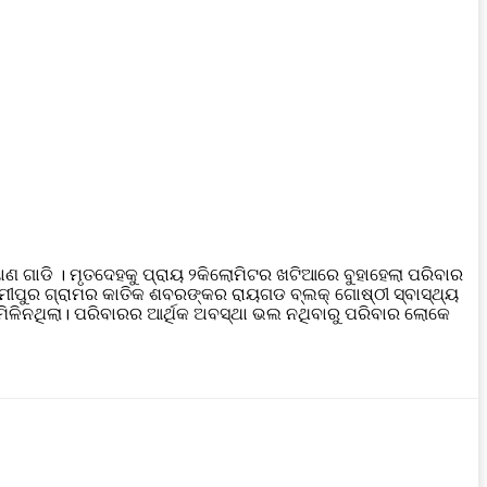
ରୟାଣ ଗାଡି । ମୃତଦେହକୁ ପ୍ରାୟ ୨କିଲୋମିଟର ଖଟିଆରେ ବୁହାହେଲା ପରିବାର
୍ମୀପୁର ଗ୍ରାମର କାତିକ ଶବରଙ୍କର ରାୟଗଡ ବ୍ଲକ୍ ଗୋଷ୍ଠୀ ସ୍ବାସ୍ଥ୍ୟ
ମିଳିନଥିଲା। ପରିବାରର ଆର୍ଥିକ ଅବସ୍ଥା ଭଲ ନଥିବାରୁ ପରିବାର ଲୋକେ