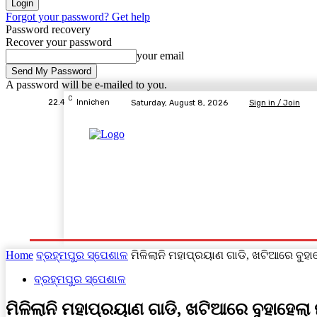
Forgot your password? Get help
Password recovery
Recover your password
your email
A password will be e-mailed to you.
C
22.4
Innichen
Saturday, August 8, 2026
Sign in / Join
Home
ବ୍ରହ୍ମପୁର ସ୍ପେଶାଳ
ରାଜ୍ୟ
ଦେଶ- ବିଦେଶ
Home
ବ୍ରହ୍ମପୁର ସ୍ପେଶାଳ
ମିଳିଲାନି ମହାପ୍ରୟାଣ ଗାଡି, ଖଟିଆରେ ବୁହା
ବ୍ରହ୍ମପୁର ସ୍ପେଶାଳ
ମିଳିଲାନି ମହାପ୍ରୟାଣ ଗାଡି, ଖଟିଆରେ ବୁହାହେଲା