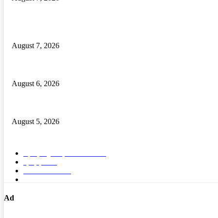
POPULAR POSTS
Odisha Govt Orders Immediate Posting of Teachers to Single-Teacher Sch
August 7, 2026
ଦେଶୀ ବନ୍ଧୁକ ନିର୍ମାଣ କାରଖାନା ଠାବ, ଦୁଇ ଦେଶୀ ବନ୍ଧୁକ ସମେତ ବନ୍ଧୁକ ନିର୍ମ
August 6, 2026
ବାଲିପଦର କଲେଜରେ ଶକ୍ତିଶ୍ରୀ ସଶକ୍ତୀକରଣ ପ୍ରକୋଷ୍ଠ ଉଦଯାପିତ
August 5, 2026
POPULAR CATEGORY
ବ୍ରହ୍ମପୁର ସ୍ପେଶାଳ
15572
ରାଜ୍ୟ
1689
ଦେଶ- ବିଦେଶ
91
ଭିଡିଓ
5
Ad
Nirikhyaka