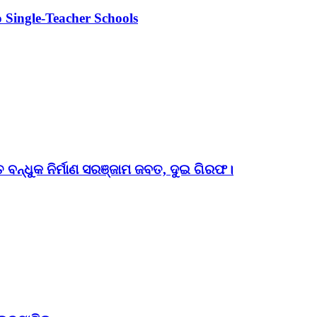
 Single-Teacher Schools
ତ ବନ୍ଧୁକ ନିର୍ମାଣ ସରଞ୍ଜାମ ଜବତ, ଦୁଇ ଗିରଫ।