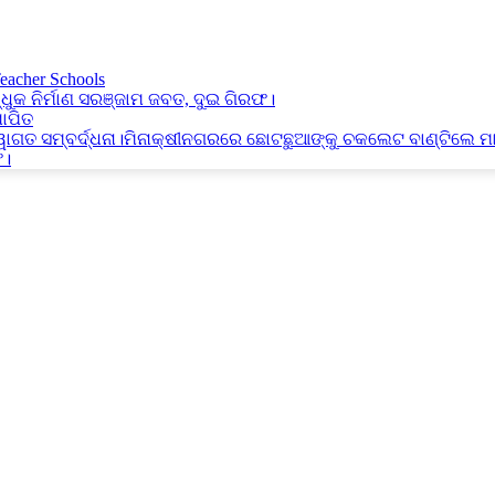
Teacher Schools
୍ଧୁକ ନିର୍ମାଣ ସରଞ୍ଜାମ ଜବତ, ଦୁଇ ଗିରଫ।
ାପିତ
୍ୱାଗତ ସମ୍ବର୍ଦ୍ଧନା।ମିନାକ୍ଷୀନଗରରେ ଛୋଟଛୁଆଙ୍କୁ ଚକଲେଟ ବାଣ୍ଟିଲେ ମ
ଫ।
ools