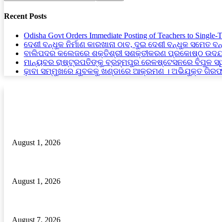
Recent Posts
Odisha Govt Orders Immediate Posting of Teachers to Single-
ଦେଶୀ ବନ୍ଧୁକ ନିର୍ମାଣ କାରଖାନା ଠାବ, ଦୁଇ ଦେଶୀ ବନ୍ଧୁକ ସମେତ ବନ
ବାଲିପଦର କଲେଜରେ ଶକ୍ତିଶ୍ରୀ ସଶକ୍ତୀକରଣ ପ୍ରକୋଷ୍ଠ ଉଦଯ
ମାନ୍ୟବର ରାଷ୍ଟ୍ରପତିଙ୍କୁ ବ୍ରହ୍ମପୁର ରେଳଷ୍ଟେସନରେ ବିପୁଳ ସ
ଢ଼ାବା ସମ୍ମୁଖରେ ଯୁବକକୁ ଖଣ୍ଡାରେ ଆକ୍ରମଣ । ଅଭିଯୁକ୍ତ ଗିର
RECENT POSTS
ଜନ୍ମଦିନ ରେ ରକ୍ତ କର୍କଟ ରେ ପିଡିତ ଶିଶୁ କୁ ସହାୟତା ର ହାତ ବଢାଇଲେ ବଣ୍ଟି
August 1, 2026
ଦୁମଦୁମି ରାଜସ୍ବ ନୀରିକ୍ଷକ ଙ୍କ ମନମୁଖୀ କାର୍ଯ୍ୟ ଅଭିଯୋଗ
August 1, 2026
Odisha Govt Orders Immediate Posting of Teachers to Single-Teacher Sch
August 7, 2026