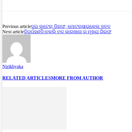
Previous article
ଦୁଇ ଲୁଟେରା ଗିରଫ, ମୋଟରସାଇକେଲ ଜବତ
Next article
ଦିଗପହଣ୍ଡି:ନକଲି ମଦ କାରଖାନା ର ମୂଖ୍ଯ ଗିରଫ
Nirikhyaka
RELATED ARTICLES
MORE FROM AUTHOR