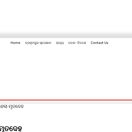
Home
ବ୍ରହ୍ମପୁର ସ୍ପେଶାଳ
ରାଜ୍ୟ
ଦେଶ- ବିଦେଶ
Contact Us
Contact Us
ହେଲା ମୃତଦେହ
 ମୃତଦେହ