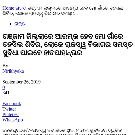
Home
ରାଜ୍ୟ
ଗଞ୍ଜାମ ଜିଲ୍ଲାରେ ଆରମ୍ଭ ହେବ ମୋ ଗାଁରେ ତହସିଲ
ଶିବିର, ଲୋକେ ରାଜସ୍ୱ ବିଭାଗର ସମସ୍ତ...
ରାଜ୍ୟ
ଗଞ୍ଜାମ ଜିଲ୍ଲାରେ ଆରମ୍ଭ ହେବ ମୋ ଗାଁରେ
ତହସିଲ ଶିବିର, ଲୋକେ ରାଜସ୍ୱ ବିଭାଗର ସମସ୍ତ
ସୁବିଧା ପାଇବେ ହାତପାହାନ୍ତାର
By
Nirikhyaka
-
September 26, 2019
0
341
Facebook
Twitter
Pinterest
WhatsApp
ଛତ୍ରପୁର,୨୬/୯–ରାଜସ୍ୱ ବିଭାଗରେ ଥିବା ମାମଲା ଗୁଡିକରେ ତ୍ୱରିତ