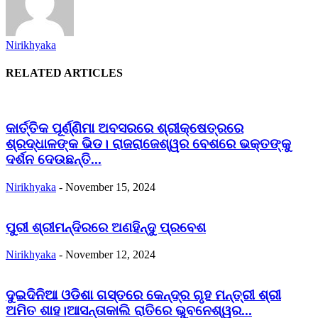
Nirikhyaka
RELATED ARTICLES
କାର୍ତ୍ତିକ ପୂର୍ଣ୍ଣିମା ଅବସରରେ ଶ୍ରୀକ୍ଷେତ୍ରରେ
ଶ୍ରଦ୍ଧାଳଙ୍କ ଭିଡ। ରାଜରାଜେଶ୍ୱର ବେଶରେ ଭକ୍ତଙ୍କୁ
ଦର୍ଶନ ଦେଉଛନ୍ତି...
Nirikhyaka
-
November 15, 2024
ପୁରୀ ଶ୍ରୀମନ୍ଦିରରେ ଅଣହିନ୍ଦୁ ପ୍ରବେଶ
Nirikhyaka
-
November 12, 2024
ଦୁଇଦିନିଆ ଓଡିଶା ଗସ୍ତରେ କେନ୍ଦ୍ର ଗୃହ ମନ୍ତ୍ରୀ ଶ୍ରୀ
ଅମିତ ଶାହ।ଆସନ୍ତାକାଲି ରାତିରେ ଭୁବନେଶ୍ୱର...