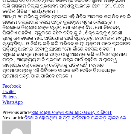
ଫଇସଲା ସହ ହାତପାହାନ୍ତାରେ ଲୋକଙ୍କ ନିକଟରେ ସୁବିଧା ପହଞ୍ଚାଇବା
ଲାଗି ଗଞ୍ଜାମ ଜିଲ୍ଲା ପ୍ରଶାସନ ପକ୍ଷରୁ ଆରମ୍ଭ ହେବ “ ମୋ ଗାଁରେ
ତହସିଲ ଶିବିର “ କାର୍ଯ୍ୟକ୍ରମ ।
ଆସନ୍ତା ୨୯ ତାରିଖରୁ ସର୍କଲ ସ୍ତରରେ ଏହି ଶିବିର ଆରମ୍ଭ କରାଯିବ ବୋଲି
ଗଞ୍ଜାମ ଜିଲ୍ଲାପାଳ ବିଜୟ ଅମୃତ କୁଲାଙ୍ଗେ ସୂଚନା ଦେଇଛନ୍ତି ।
ଜିଲ୍ଲାରେ ଜିଲ୍ଲାପାଳଙ୍କ ଦ୍ୱାରା ମୋ ଗେହ୍ଲା ଝିଅ, ମୋ ନିବେଦନ,
ପିଲାଟିଏ ଗଛଟିଏ , ସ୍କୁଲରେ ତଳେ ବସିବାକୁ ନା, ଶିକ୍ଷକଙ୍କୁ ଶ୍ରେଣୀ
ଗୃହକୁ ମୋବାଇଲ ମନା, ଅଭିଯୋଗ ପାଇଁ ସ୍ୱତନ୍ତ୍ର ମୋବାଇଲ ନମ୍ୱର,
ସ୍ୱୟଂସିଦ୍ଧା ଓ ନିର୍ଭୟ କଢି ଭଳି ଅଭିନବ କାର‌୍ୟ୍ୟକ୍ରମ ପରେ ପ୍ରଶାସନ
ପକ୍ଷରୁ ଆରମ୍ଭ ହେବାକୁ ଯାଉଛି “ମୋ ଗାଁରେ ତହସିଲ ଶିବିର” ।
ଏଥିରେ ବାସ ଗୃହ ପ୍ରମାଣ ପତ୍ର ଠାରୁ ଆରମ୍ଭ କରି ଜାତିଗତ ପ୍ରମାଣ
ପତ୍ର , ଆୟବ୍ୟୟ ଆଦି ପ୍ରମାଣ ପତ୍ର ପାଇଁ ତହସିଲ ଓ ରାଜସ୍ୱ
କାର‌୍ୟ୍ୟାଳୟକୁ ଲୋକଙ୍କୁ ଦୌଡ଼ିବାକୁ ପଡିବ ନାହିଁ । ସମସ୍ତ
ପ୍ରମାଣପତ୍ରକୁ ଏହି ଶିବିରରେ ଦାଖଲ କରି ସେଦିନ ହିଁ ଆବଶ୍ୟକ
ପ୍ରମାଣ ପତ୍ର ପାଇ ପାରିବେ ଲୋକେ ।
Facebook
Twitter
Pinterest
WhatsApp
Previous article
ଏକ ଲକ୍ଷ ଟଙ୍କା ଶାଳ କାଠ ଜବତ୍, ୭ ଗିରଫ
Next article
ନିଖୋଜ ହୋଇଥିବା ଛାତ୍ରୀ ବର୍ତ୍ତମାନ ଚାଇଲଡ଼ ଲାଇନ ରେ