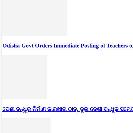
Odisha Govt Orders Immediate Posting of Teachers to
ଦେଶୀ ବନ୍ଧୁକ ନିର୍ମାଣ କାରଖାନା ଠାବ, ଦୁଇ ଦେଶୀ ବନ୍ଧୁକ ସମେ