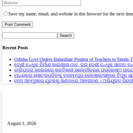
Save my name, email, and website in this browser for the next tim
Recent Posts
Odisha Govt Orders Immediate Posting of Teachers to Single-
ଦେଶୀ ବନ୍ଧୁକ ନିର୍ମାଣ କାରଖାନା ଠାବ, ଦୁଇ ଦେଶୀ ବନ୍ଧୁକ ସମେତ ବନ
ବାଲିପଦର କଲେଜରେ ଶକ୍ତିଶ୍ରୀ ସଶକ୍ତୀକରଣ ପ୍ରକୋଷ୍ଠ ଉଦଯ
ମାନ୍ୟବର ରାଷ୍ଟ୍ରପତିଙ୍କୁ ବ୍ରହ୍ମପୁର ରେଳଷ୍ଟେସନରେ ବିପୁଳ ସ
ଢ଼ାବା ସମ୍ମୁଖରେ ଯୁବକକୁ ଖଣ୍ଡାରେ ଆକ୍ରମଣ । ଅଭିଯୁକ୍ତ ଗିର
RECENT POSTS
ଦୁମଦୁମି ରାଜସ୍ବ ନୀରିକ୍ଷକ ଙ୍କ ମନମୁଖୀ କାର୍ଯ୍ୟ ଅଭିଯୋଗ
August 1, 2026