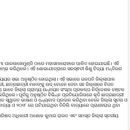
ହକୁମା ପାରଳାଖେମୁଣ୍ଡି ଠାରେ ମହାସମାରୋହରେ ପାଳିତ ହୋଇଯାଇଛି। ଏହି
 କରିଥିଲେ। ଏହି ଶୋଭାଯାତ୍ରାରେ ସରସ୍ଵତୀ ଶିଶୁ ବିଦ୍ୟା ମନ୍ଦିରର
୍ଯ୍ୟୟର ସଭା ଅନୁଷ୍ଠିତ ହୋଇଥିଲା। ଏହି ସଭାରେ ଗଜପତି ଜିଲ୍ଲାପାଳ
ରୀ, ଛାତ୍ରଛାତ୍ରୀ ମାନଙ୍କୁ ଉଦ୍ ବୋଧନ ଦେବା ସହ ଜିଲ୍ଲାରେ ବିଗତ
 ଭାବେ ଜିଲ୍ଲା ଗ୍ରାମ୍ୟ ଉନ୍ନୟନ ସଂସ୍ଥା ପ୍ରକଳ୍ପ ନିର୍ଦ୍ଦେଶକ ଚଞ୍ଚଳ
ିଲେ। ପୂର୍ବରୁ ଅନୁଷ୍ଠିତ ବିଭିନ୍ନ ପ୍ରତିଯୋଗିତାରେ କୃତି ଛାତ୍ରଛାତ୍ରୀ
ଉତ ସ୍ୱାଗତ ଭାଷଣ ଓ ଧନ୍ୟବାଦ ପ୍ରଦାନ କରିଥିବା ବେଳେ ଜିଲ୍ଲା ସୂଚନା ଓ
ାତ୍ୟା ଓ ୨୦୧୮ ରେ ଘଟିଯାଇଥିବା ତିତିଲି ବାତ୍ୟାରେ ପ୍ରାଣହରାଇ ଥିବା
ୈଉରପରିଷଦ ଅଧିକାରୀ ଅଶୋକ କୁମାର ରାଉତ ଏବଂ ସମସ୍ତ ଜିଲ୍ଲା ସ୍ତରୀୟ