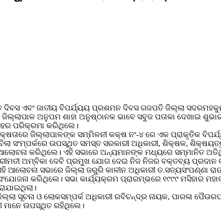
ରସ୍ତୁତ ଦିବସ ଏବଂ ଜାତୀୟ ବିପର୍ଯ୍ୟୟ ପ୍ରଶମନ ଦିବସ ଗଜପତି ଜିଲ୍ଲା ସଦରମ
ଲାପାଳ ଅନୁପମ ଶାହା ଅନୁଷ୍ଠାନକ ଭାବେ ସବୁଜ ପତାକା ଦେଖାଇ ଶୁଭାରମ୍ଭ
 ସହର ପରିକ୍ରମା କରିଥିଲେ।
୍ୟକ୍ଷତାରେ ଜିଲ୍ଲାପାଳଙ୍କ ସମ୍ମିଳନୀ କକ୍ଷ ନଂ-୪ ରେ ଏକ ପ୍ରାକୃତିକ ବିପର
ିଲା ସଂମ୍ପର୍କରେ ଉପସ୍ଥିତ ସମସ୍ତ ସରକାରୀ ଅଧିକାରୀ, ଶିକ୍ଷକ, ଶିକ୍ଷୟତ୍
ୃତ ଆଲୋଚନା କରିଥିଲେ। ଏହି ସଭାରେ ଅନ୍ୟମାନଙ୍କ ମଧ୍ୟରେ ସମ୍ମାନିତ ଅତିଥି
୍ରୀମତୀ ଅମ୍ବିକା ଦେବି ପ୍ରମୁଖ ଯୋଗ ଦେଇ ନିଜ ନିଜର ବକ୍ତବ୍ୟ ପ୍ରଦାନ କରିଥ
ଏହି ଆଲୋଚନା ସଭାରେ ଜିଲ୍ଲା ଜରୁରି କାଳୀନ ଅଧିକାରୀ ତ.ସତ୍ୟସଂପଣ୍ଣା ରା
 ସଂଯୋଜନା କରିଥିଲେ। ସଭା କାର୍ଯ୍ୟକ୍ରମ ପ୍ରାରମ୍ଭରେ ୧୯୯୯ ମସିହାର ମହାବ
କରାଯାଇଥିଲା।
ଁ, ଜିଲ୍ଲା ସୂଚନା ଓ ଲୋକସମ୍ପର୍କ ଅଧିକାରୀ ରବିଚନ୍ଦ୍ର ନାୟକ, ପାରଳା ପ
ାରୀ ମାନେ ଉପସ୍ଥିତ ରହିଥିଲେ।