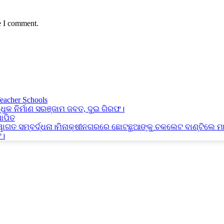
e I comment.
Teacher Schools
୍ଧୁକ ନିର୍ମାଣ ସରଞ୍ଜାମ ଜବତ, ଦୁଇ ଗିରଫ।
ାପିତ
୍ୱାଗତ ସମ୍ବର୍ଦ୍ଧନା।ମିନାକ୍ଷୀନଗରରେ ଛୋଟଛୁଆଙ୍କୁ ଚକଲେଟ ବାଣ୍ଟିଲେ ମ
ଫ।