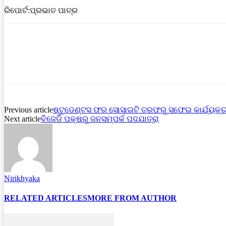
ରିପୋର୍ଟ:ପ୍ରଭାତ ପାତ୍ର
Previous article
ଷ୍ଟୁଡେଣ୍ଟସ ଫର ସୋସାଇଟି ତରଫରୁ ସଫେଇ କାର୍ଯ୍ୟକ୍
Next article
ବିଜେଡି ପକ୍ଷରୁ ଜନସମ୍ପର୍କ ପଦଯାତ୍ରା
Nirikhyaka
RELATED ARTICLES
MORE FROM AUTHOR