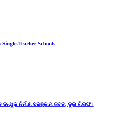
 Single-Teacher Schools
ତ ବନ୍ଧୁକ ନିର୍ମାଣ ସରଞ୍ଜାମ ଜବତ, ଦୁଇ ଗିରଫ।