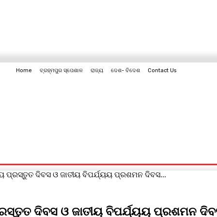
Home
ବ୍ରହ୍ମପୁର ସ୍ପେଶାଳ
ରାଜ୍ୟ
ଦେଶ- ବିଦେଶ
Contact Us
Contact Us
ୟୟ ପ୍ରସ୍ତୁତ ଦିବସ ଓ ଜାତୀୟ ବିପର୍ଯ୍ୟୟ ପ୍ରଶମନ ଦିବସ...
ପ୍ରସ୍ତୁତ ଦିବସ ଓ ଜାତୀୟ ବିପର୍ଯ୍ୟୟ ପ୍ରଶମନ ଦି