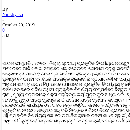
By
Nirikhyaka
-
October 29, 2019
0
332
ପାରଳାଖେମୁଣ୍ଡି , ୨୯/୧୦– ଜିଲ୍ଲା ସ୍ତରୀୟ ପ୍ରାକୃତିକ ବିପର୍ଯ୍ୟୟ ପ୍
ଅବସରରେ ଆଜି ସକାଳ ସମୟରେ ଏକ ସଚେତନତା ଶୋଭାଯାତ୍ରାକୁ ଗଜପତି ଜିଲ୍
ଛାତ୍ରଛାତ୍ରୀ ମାନେ ହାତରେ ପ୍ଳାକାର୍ଡ ଧରି ବିଭିନ୍ନ ସ୍ଲୋଗାନ ମାନ ଦେଇ
ପୂବାହ୍ନ ୧୧ ଘଣ୍ଟା ସମୟରେ ଅତିରିକ୍ତ ଜିଲ୍ଲାପାଳ ସ୍ୱାଧାଦେବୀ ସିଂ ଅଧ
ଅନୁପମ ଶାହା ମୁଖ୍ୟ ଅତିଥି ଭାବେ ଯୋଗଦେଇ ପ୍ରାକୃତିକ ବିପର୍ଯ୍ୟୟ ମୁକାବ
ବର୍ଷମାନଙ୍କରେ ଘଟିଯାଇଥିବା ପ୍ରାକୃତିକ ବିପର୍ଯ୍ୟୟ ସଂମ୍ପର୍କରେ ବିସ୍ତ
ରାଣା, ମୁଖ୍ୟ ବକ୍ତାଭାବେ ମହିଳା ମହାବିଦ୍ୟାଳୟ ଯୁକ୍ତ ଦୁଇ ଅଧ୍ୟାପିକା ଶ
ମାନଙ୍କୁ ମୁଖ୍ୟ ଅତିଥି ପୁରସ୍କାର ଓ ପ୍ରମାଣପତ୍ର ପ୍ରଦାନ କରିଥିଲେ। 
ଲୋକସମ୍ପର୍କ କାର୍ଯ୍ୟାଳୟର ଅଚୁତାନନ୍ଦ ବସ୍ତିଆ ସମସ୍ତ କାର୍ଯ୍ୟକ୍ରମକୁ
ବ୍ୟକ୍ତି ମାନଙ୍କର ଆତ୍ମାର ସଦ୍ ଗତି ନିମନ୍ତେ ୨ ମିନଟ ନିରବ ପ୍ରାଥନା 
ଏହି ପ୍ରାକୃତିକ ବିପର୍ଯ୍ୟୟ ସଭାରେ ଉପ-ଜିଲ୍ଲାପାଳ ରଜନୀ କାନ୍ତ ସ୍ଵାଇ
ଅଧିକାରୀ ,ବୃଦ୍ଦିଜିବୀ ଶିକ୍ଷକ ଶିକ୍ଷୟତ୍ରୀ, ଛାତ୍ରଛାତ୍ରୀ, ସମସ୍ତ କର୍ମଚ