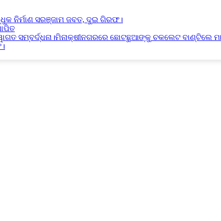
୍ଧୁକ ନିର୍ମାଣ ସରଞ୍ଜାମ ଜବତ, ଦୁଇ ଗିରଫ।
ାପିତ
୍ୱାଗତ ସମ୍ବର୍ଦ୍ଧନା।ମିନାକ୍ଷୀନଗରରେ ଛୋଟଛୁଆଙ୍କୁ ଚକଲେଟ ବାଣ୍ଟିଲେ ମ
ଫ।
ାଣ ସରଞ୍ଜାମ ଜବତ, ଦୁଇ ଗିରଫ।