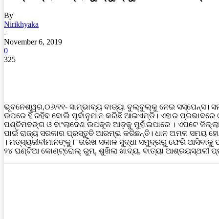
By
Nirikhyaka
-
November 6, 2019
0
325
ଭୂବନେଶ୍ୱର,୦୬/୧୧- ସାମ୍ଭାବ୍ୟ ବାତ୍ୟା ବୁଲ୍‌ବୁଲ୍‌କୁ ନେଇ ସସ୍ପେନ୍ସ। ସମ୍ଭ
ଉପରେ ହିଁ ରହିବ ବୋଲି ପୂର୍ବାନୁମାନ କରିଛି ଆଇଏମ୍‌ଡି। ଏହାର ପ୍ରଭାବରେ
ପଶ୍ଚିମବଙ୍ଗ ଓ ବାଂଲାଦେଶ ଉପକୂଳ ଆଡ଼କୁ ମୁହାଁଇପାରେ । ଏପଟେ ଜିଲ୍ଲ
ପାଇଁ ରାଜ୍ୟ ସରକାର ପ୍ରସ୍ତୁତି ଆରମ୍ଭ କରିଛନ୍ତି। ଧାନ ଅମଳ ସମୟ ହୋଇ
। ମତ୍ସ୍ୟଜୀବୀମାନଙ୍କୁ ୮ ତାରିଖ ସକାଳ ସୁଦ୍ଧା ସମୁଦ୍ରରୁ ଫେରି ଆସିବାକ
୨୪ ଘଣ୍ଟିଆ କୋଣ୍ଟ୍ରୋଲ୍ ରୁମ୍, ଶୁଖିଲା ଖାଦ୍ୟ, ବାତ୍ୟା ଆଶ୍ରୟସ୍ଥଳୀ ପ