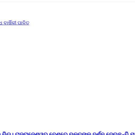
 ବାର୍ଷିକୀ ପାଳିତ
ଙ୍କ ଭିଡ। ରାଜରାଜେଶ୍ୱର ବେଶରେ ଭକ୍ତଙ୍କୁ ଦର୍ଶନ ଦେଉଛନ୍ତି ମ