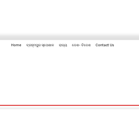
Home
ବ୍ରହ୍ମପୁର ସ୍ପେଶାଳ
ରାଜ୍ୟ
ଦେଶ- ବିଦେଶ
Contact Us
Contact Us