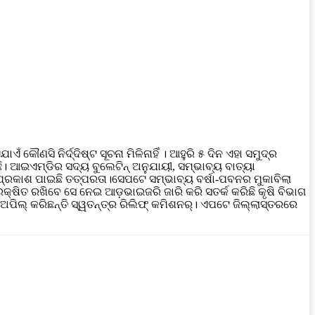
ଁ କୌଣସି ନିର୍ଦ୍ଦିଷ୍ଟ ସୂଚନା ମିଳିନାହିଁ । ଆହୁରି ୫ ଦିନ ଏହା ସମୁଦ୍ର
। ଆଇଏମ୍‌ଡିର ସଦ୍ୟ ବୁଲେଟିନ୍ ଅନୁଯାୟୀ, ସମ୍ଭାବ୍ୟ ବାତ୍ୟା
ପ୍ରକାଶ ପାଇଛି ତତ୍ପରତା।ସେପଟେ ସମ୍ଭାବ୍ୟ ବର୍ଷା-ପବନର ମୁକାବିଲା
ଷିତ ରଖିବେ ସେ ନେଇ ଆଡ଼ଭାଇଜରି ଜାରି କରି ସତର୍କ କରିଛି କୃଷି ବିଭାଗ
 ଅପିଲ୍ କରିଛନ୍ତି ସ୍ୱତନ୍ତ୍ର ରିଲିଫ୍ କମିଶନର୍। ଏପଟେ ଜିଲ୍ଲାସ୍ତରରେ