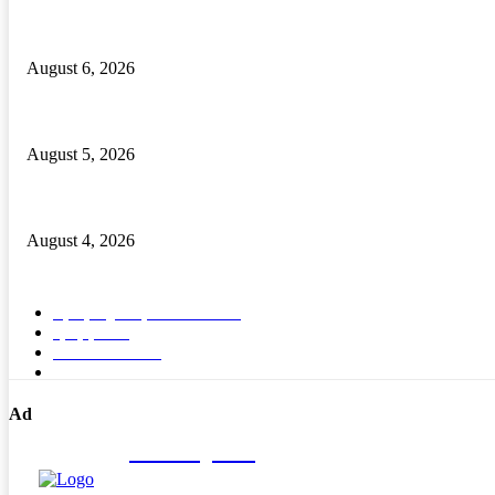
ଦେଶୀ ବନ୍ଧୁକ ନିର୍ମାଣ କାରଖାନା ଠାବ, ଦୁଇ ଦେଶୀ ବନ୍ଧୁକ ସମେତ ବନ୍ଧୁକ ନିର୍ମ
August 6, 2026
ବାଲିପଦର କଲେଜରେ ଶକ୍ତିଶ୍ରୀ ସଶକ୍ତୀକରଣ ପ୍ରକୋଷ୍ଠ ଉଦଯାପିତ
August 5, 2026
ମାନ୍ୟବର ରାଷ୍ଟ୍ରପତିଙ୍କୁ ବ୍ରହ୍ମପୁର ରେଳଷ୍ଟେସନରେ ବିପୁଳ ସ୍ୱାଗତ ସମ୍ବର
August 4, 2026
POPULAR CATEGORY
ବ୍ରହ୍ମପୁର ସ୍ପେଶାଳ
15571
ରାଜ୍ୟ
1689
ଦେଶ- ବିଦେଶ
91
ଭିଡିଓ
5
Ad
Nirikhyaka