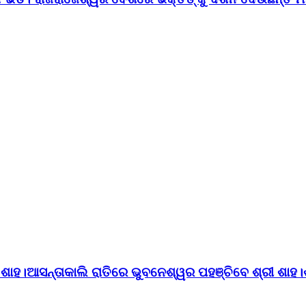
ତ ଶାହ।ଆସନ୍ତାକାଲି ରାତିରେ ଭୁବନେଶ୍ୱର ପହଞ୍ଚିବେ ଶ୍ରୀ ଶାହ