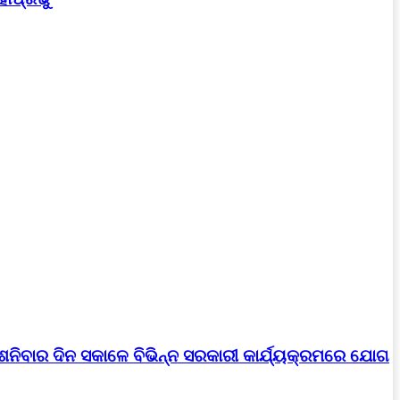
।ଶନିବାର ଦିନ ସକାଳେ ବିଭିନ୍ନ ସରକାରୀ କାର୍ଯ୍ୟକ୍ରମରେ ଯୋଗ