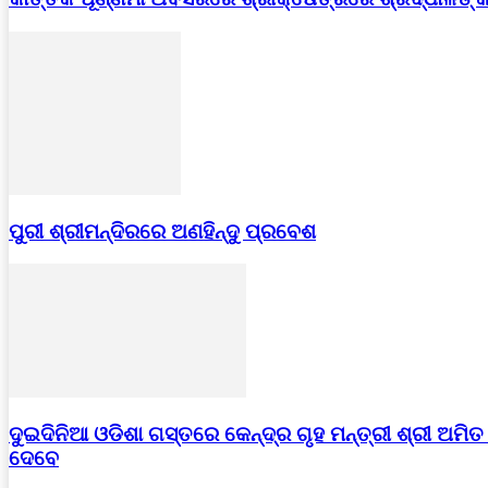
ପୁରୀ ଶ୍ରୀମନ୍ଦିରରେ ଅଣହିନ୍ଦୁ ପ୍ରବେଶ
ଦୁଇଦିନିଆ ଓଡିଶା ଗସ୍ତରେ କେନ୍ଦ୍ର ଗୃହ ମନ୍ତ୍ରୀ ଶ୍ରୀ ଅମି
ଦେବେ