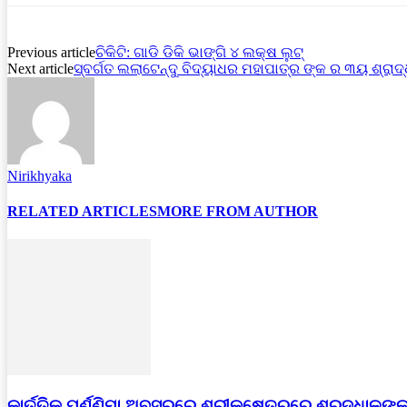
Previous article
ଚିକିଟି: ଗାଡି ଡିକି ଭାଙ୍ଗି ୪ ଲକ୍ଷ ଲୁଟ୍
Next article
ସ୍ବର୍ଗତ ଲଲାଟେନ୍ଦୁ ବିଦ୍ୟାଧର ମହାପାତ୍ର ଙ୍କ ର ୩ୟ ଶ୍ରାଦ୍ଧ
Nirikhyaka
RELATED ARTICLES
MORE FROM AUTHOR
କାର୍ତ୍ତିକ ପୂର୍ଣ୍ଣିମା ଅବସରରେ ଶ୍ରୀକ୍ଷେତ୍ରରେ ଶ୍ରଦ୍ଧାଳ