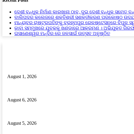
Recent Posts
ଦେଶୀ ବନ୍ଧୁକ ନିର୍ମାଣ କାରଖାନା ଠାବ, ଦୁଇ ଦେଶୀ ବନ୍ଧୁକ ସମେତ ବନ
ବାଲିପଦର କଲେଜରେ ଶକ୍ତିଶ୍ରୀ ସଶକ୍ତୀକରଣ ପ୍ରକୋଷ୍ଠ ଉଦଯ
ମାନ୍ୟବର ରାଷ୍ଟ୍ରପତିଙ୍କୁ ବ୍ରହ୍ମପୁର ରେଳଷ୍ଟେସନରେ ବିପୁଳ ସ
ଢ଼ାବା ସମ୍ମୁଖରେ ଯୁବକକୁ ଖଣ୍ଡାରେ ଆକ୍ରମଣ । ଅଭିଯୁକ୍ତ ଗିର
ଇସାଣେଶ୍ୱର ମନ୍ଦିର ରେ ଜଳସାଇଁ ଉତ୍ସବ ଅନୁଷ୍ଠିତ
RECENT POSTS
ଜନ୍ମଦିନ ରେ ରକ୍ତ କର୍କଟ ରେ ପିଡିତ ଶିଶୁ କୁ ସହାୟତା ର ହାତ ବଢାଇଲେ ବଣ୍ଟି
August 1, 2026
ଦେଶୀ ବନ୍ଧୁକ ନିର୍ମାଣ କାରଖାନା ଠାବ, ଦୁଇ ଦେଶୀ ବନ୍ଧୁକ ସମେତ ବନ୍ଧୁକ ନିର୍ମ
August 6, 2026
ବାଲିପଦର କଲେଜରେ ଶକ୍ତିଶ୍ରୀ ସଶକ୍ତୀକରଣ ପ୍ରକୋଷ୍ଠ ଉଦଯାପିତ
August 5, 2026
POPULAR POSTS