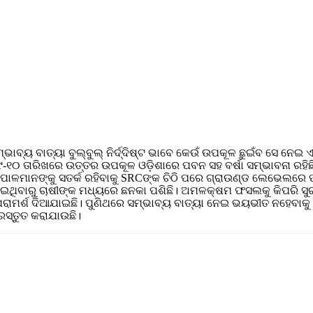
ାବ୍ୟ ବାତ୍ୟା ବୁଲ୍‌ବୁଲ୍ ନିର୍ଦ୍ଦିଷ୍ଟ ଭାବେ କେଉଁ ଉପକୂଳ ଛୁଇଁବ ସେ ନେଇ ଏଯାଏ
 ୯-୧୦ ତାରିଖରେ ଉତ୍ତର ଉପକୂଳ ଓଡ଼ିଶାରେ ପବନ ସହ ବର୍ଷା ସମ୍ଭାବନା ରହିଛି
ାପାଳମାନଙ୍କୁ ସତର୍କ ରହିବାକୁ SRCଙ୍କ ଚିଠି ପରେ ଗ୍ରାଉଣ୍ଡ ଲେଭେଲରେ 
ଥିବାରୁ ଚାଷୀଙ୍କ ମଧ୍ୟରେ ଛନକା ପଶିଛି। ଅମଳକ୍ଷମ ଫସଲକୁ କିପରି ସୁରକ୍
ୁ ପରାମର୍ଶ ଦିଆଯାଇଛି। ପୁଣିଥରେ ସମ୍ଭାବ୍ୟ ବାତ୍ୟା ନେଇ ଭୟଭୀତ ନହେବାକୁ
୍ରସ୍ତୁତ କରାଯାଉଛି।