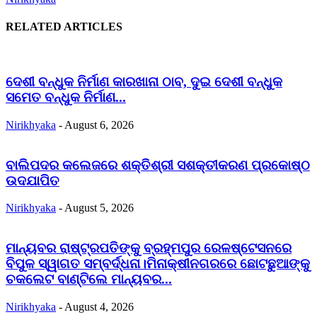
RELATED ARTICLES
ଦେଶୀ ବନ୍ଧୁକ ନିର୍ମାଣ କାରଖାନା ଠାବ, ଦୁଇ ଦେଶୀ ବନ୍ଧୁକ
ସମେତ ବନ୍ଧୁକ ନିର୍ମାଣ...
Nirikhyaka
-
August 6, 2026
ବାଲିପଦର କଲେଜରେ ଶକ୍ତିଶ୍ରୀ ସଶକ୍ତୀକରଣ ପ୍ରକୋଷ୍ଠ
ଉଦଯାପିତ
Nirikhyaka
-
August 5, 2026
ମାନ୍ୟବର ରାଷ୍ଟ୍ରପତିଙ୍କୁ ବ୍ରହ୍ମପୁର ରେଳଷ୍ଟେସନରେ
ବିପୁଳ ସ୍ୱାଗତ ସମ୍ବର୍ଦ୍ଧନା।ମିନାକ୍ଷୀନଗରରେ ଛୋଟଛୁଆଙ୍କୁ
ଚକଲେଟ ବାଣ୍ଟିଲେ ମାନ୍ୟବର...
Nirikhyaka
-
August 4, 2026