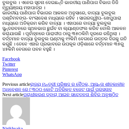
ବୁଲବୁଲ । ଏନେଇ ସୂଚନା ଦେଇଛନ୍ତି ଭାରତୀୟ ପାଣିପାଗ ବିଭାଗ ଡିଜି
ମୃତ୍ୟୁଞ୍ଜୟ ମହାପାତ୍ର ।
ଭାରତୀୟ ପାଣିପାଗ ବିଭାଗର ଆକଳନ ଅନୁସାରେ, ବାତ୍ୟା ବୁଲବୁଲ
ପଶ୍ଚିମବଙ୍ଗ- ବାଂଲାଦେଶ ମଧ୍ୟରେ ରହିବ । ସାଗରଦ୍ୱୀପ- ଖେପୁପାରା
ମଧ୍ୟରେ ଅତିକ୍ରମ କରିବ ବାତ୍ୟା । ଏହାପରେ ବାତ୍ୟା ବୁଲବୁଲ
ସୁନ୍ଦରବନରେ ସ୍ଥଳଭାଗ ଛୁଇଁବ ବା ଲ୍ୟାଣ୍ଡଫଲ କରିବ ବୋଲି ଆକଳନ
କରାଯାଉଛି । ପୂର୍ବାହ୍ନରେ ପାରାଦୀପ ଠାରୁ ୩୫୦କିମି ଦୂରରେ ରହିଥିଲା ।
ବର୍ତ୍ତମାନ ବାତ୍ୟା ବୁଲବୁଲ ଘଣ୍ଟାକୁ ୧୨କିମି ବେଗରେ ଉତ୍ତର ଦିଗକୁ ଗତି
କରୁଛି । ତେବେ ଏହାର ପ୍ରଭାବରେ ଉପକୂଳ ଓଡ଼ିଶାରେ ବର୍ତ୍ତମାନ ୩୫ରୁ
୪୫କିମି ବେଗରେ ପବନ ବହୁଛି ।
Facebook
Twitter
Pinterest
WhatsApp
Previous article
ରାଜ୍ୟ ମନ୍ତ୍ରୀ ପରିଷଦ ର ବୈଠକ, ଆସନ୍ତା ଶୀତକାଳୀନ
ଅଧିବେଶନ ରେ ୮୩୦୦ କୋଟି ଅତିରିକ୍ତ ବଜେଟ ପାଇଁ ପ୍ରସ୍ତାବ
Next article
ପ୍ରାଧୀକରଣ ଦ୍ବାରା ଆଇନ ସଚେତନତା ଶିବିର ଅନୁଷ୍ଠିତ
Nirikhyaka