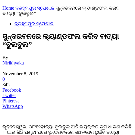
Home
ବ୍ରହ୍ମପୁର ସ୍ପେଶାଳ
ସୁନ୍ଦରବନରେ ଲ୍ୟାଣ୍ଡଫଲ କରିବ
ବାତ୍ୟା “ବୁଲବୁଲ”
ବ୍ରହ୍ମପୁର ସ୍ପେଶାଳ
ସୁନ୍ଦରବନରେ ଲ୍ୟାଣ୍ଡଫଲ କରିବ ବାତ୍ୟା
“ବୁଲବୁଲ”
By
Nirikhyaka
-
November 8, 2019
0
345
Facebook
Twitter
Pinterest
WhatsApp
ଭୂବନେଶ୍ୱର, ୦୮/୧୧ବାତ୍ୟା ବୁଲବୁଲ ଅତି ଭୟଙ୍କର ରୂପ ଧାରଣ କରିଛି
। ଆଉ କିଛି ଘଣ୍ଟା ପରେ ସୁନ୍ଦରବନରେ ସ୍ଥଳଭାଗ ଛୁଇଁବ ବାତ୍ୟା