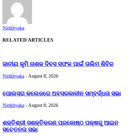
Nirikhyaka
RELATED ARTICLES
ଜାତୀୟ କୃମି ନାଶକ ଦିବସ ସଫଳ ପାଇଁ ତାଲିମ ଶିବିର
Nirikhyaka
-
August 8, 2026
ପୋଲସରା କଲେଜରେ ଅବସରକାଳୀନ ସମ୍ବର୍ଦ୍ଧନା ସଭା
Nirikhyaka
-
August 8, 2026
ଶକ୍ତିଶ୍ରୀ ସଶକ୍ତିକରଣ ପ୍ରକୋଷ୍ଠ ପକ୍ଷରୁ ଆଇନ
ସଚେତନତା ସଭା