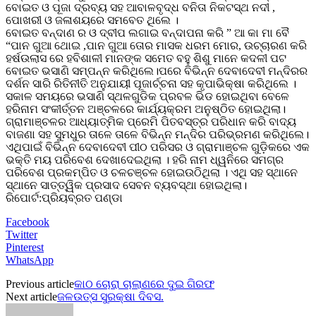
ବୋଇତ ଓ ପୂଜା ଦ୍ରବ୍ୟ ସହ ଆବାଳବୃଦ୍ଧ ବନିତା ନିକଟସ୍ଥ ନଦୀ ,
ପୋଖରୀ ଓ ଜଳାଶୟରେ ସମବେତ ଥିଲେ ।
ବୋଇତ ବନ୍ଦାଣ ର ଓ ଦ୍ବୀପ ଲଗାଇ ବନ୍ଦାପନା କରି ” ଆ କା ମା ବୈ
“ପାନ ଗୁଆ ଥୋଇ ,ପାନ ଗୁଆ ତୋର ମାସକ ଧରମ ମୋର, ଉଚ୍ଚାରଣ କରି
ହର୍ଷଉଲାସ ରେ ହବିଶାଳୀ ମାନଙ୍କ ସମେତ ବହୁ ଶିଶୁ ମାନେ କଦଳୀ ପଟ
ବୋଇତ ଭସାଣି ସମ୍ପନ୍ନ କରିଥିଲେ।ପରେ ବିଭିନ୍ନ ଦେବାଦେବୀ ମନ୍ଦିରର
ଦର୍ଶନ ସାରି ରିତିନୀତି ଅନୁଯାୟୀ ପୂଜାର୍ଚ୍ଚନା ସହ କୃପାଭିକ୍ଷା କରିଥିଲେ ।
ସକାଳ ସମୟରେ ଭସାଣି ସ୍ଥଳଗୁଡିକ ପ୍ରବଳ ଭିଡ ହୋଇଥିବା ବେଳେ
ହରିନାମ ସଂକୀର୍ତ୍ତନ ଅଞ୍ଚଳରେ କାର୍ଯ୍ୟକ୍ରମ ଅନୁଷ୍ଠିତ ହୋଇଥିଲା।
ଗ୍ରାମାଞ୍ଚଳର ଆଧ୍ୟାତ୍ମିକ ପ୍ରେମି ପିତବସ୍ତ୍ର ପରିଧାନ କରି ବାଦ୍ୟ
ବାଜଣା ସହ ସୁମଧୁର ତାଳେ ତାଳେ ବିଭିନ୍ନ ମନ୍ଦିର ପରିଭ୍ରମଣ କରିଥିଲେ।
ଏଥିପାଇଁ ବିଭିନ୍ନ ଦେବାଦେବୀ ପୀଠ ପରିସର ଓ ଗ୍ରାମାଞ୍ଚଳ ଗୁଡ଼ିକରେ ଏକ
ଭକ୍ତି ମୟ ପରିବେଶ ଦେଖାଦେଇଥିଲା । ହରି ନାମ ଧ୍ୱନିରେ ସମଗ୍ର
ପରିବେଶ ପ୍ରକମ୍ପିତ ଓ ଚଳଚଞ୍ଚଳ ହୋଇଉଠିଥିଲା । ଏଥି ସହ ସ୍ଥାନେ
ସ୍ଥାନେ ସାତ୍ତ୍ୱିକ ପ୍ରସାଦ ସେବନ ବ୍ୟବସ୍ଥା ହୋଇଥିଲା।
ରିପୋର୍ଟ:ପ୍ରିୟବ୍ରତ ପଣ୍ଡା
Facebook
Twitter
Pinterest
WhatsApp
Previous article
କାଠ ଚୋରା ଚାଲାଣରେ ଦୁଇ ଗିରଫ
Next article
ଜଳଉତ୍ସ ସୁରକ୍ଷା ଦିବସ.