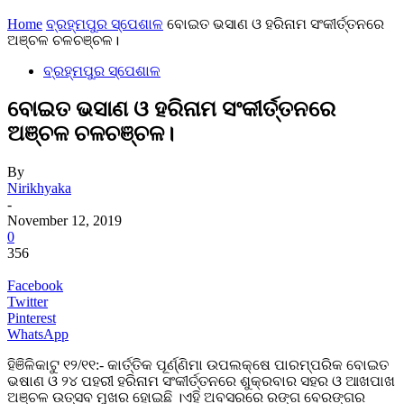
Home
ବ୍ରହ୍ମପୁର ସ୍ପେଶାଳ
ବୋଇତ ଭସାଣ ଓ ହରିନାମ ସଂକୀର୍ତ୍ତନରେ
ଅଞ୍ଚଳ ଚଳଚଞ୍ଚଳ।
ବ୍ରହ୍ମପୁର ସ୍ପେଶାଳ
ବୋଇତ ଭସାଣ ଓ ହରିନାମ ସଂକୀର୍ତ୍ତନରେ
ଅଞ୍ଚଳ ଚଳଚଞ୍ଚଳ।
By
Nirikhyaka
-
November 12, 2019
0
356
Facebook
Twitter
Pinterest
WhatsApp
ହିଞିଳିକାଟୁ ୧୨/୧୧:- କାର୍ତ୍ତିକ ପୂର୍ଣ୍ଣିମା ଉପଲକ୍ଷେ ପାରମ୍ପରିକ ବୋଇତ
ଭଷାଣ ଓ ୨୪ ପହରୀ ହରିନାମ ସଂକୀର୍ତ୍ତନରେ ଶୁକ୍ରବାର ସହର ଓ ଆଖପାଖ
ଅଞ୍ଚଳ ଉତ୍ସବ ମୁଖର ହୋଇଛି ।ଏହି ଅବସରରେ ରଙ୍ଗ ବେରଙ୍ଗର