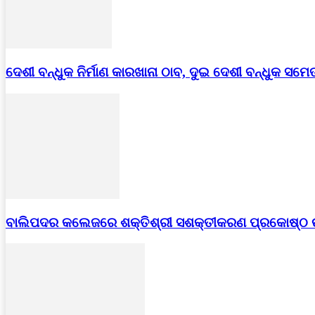
ଦେଶୀ ବନ୍ଧୁକ ନିର୍ମାଣ କାରଖାନା ଠାବ, ଦୁଇ ଦେଶୀ ବନ୍ଧୁକ ସମେ
ବାଲିପଦର କଲେଜରେ ଶକ୍ତିଶ୍ରୀ ସଶକ୍ତୀକରଣ ପ୍ରକୋଷ୍ଠ