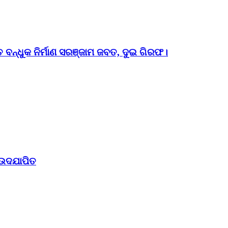
ତ ବନ୍ଧୁକ ନିର୍ମାଣ ସରଞ୍ଜାମ ଜବତ, ଦୁଇ ଗିରଫ।
 ଉଦଯାପିତ