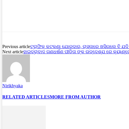
Previous article
ଟ୍ରାଫିକ୍ କଟକଣା ଯୋରଦାର, ରାସ୍ତାରେ ଖସିଗଲେ ବି ଯଦି
Next article
ହାଇଦ୍ରାବାଦ ଗଣଧର୍ଷଣ ପୀଡିତା ଙ୍କ ଉଦ୍ଦେଶ୍ଯ ରେ କ୍ୟାଣ୍
Nirikhyaka
RELATED ARTICLES
MORE FROM AUTHOR