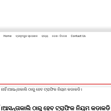
Home
ବ୍ରହ୍ମପୁର ସ୍ପେଶାଳ
ରାଜ୍ୟ
ଦେଶ- ବିଦେଶ
Contact Us
Contact Us
 ନାହିଁ।ଆସନ୍ତାକାଲି ଠାରୁ ହେବ ଟ୍ରାଫିକ ନିୟମ କଡାକଡି।
ିଁ।ଆସନ୍ତାକାଲି ଠାରୁ ହେବ ଟ୍ରାଫିକ ନିୟମ କଡାକଡି