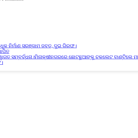
୍ଧୁକ ନିର୍ମାଣ ସରଞ୍ଜାମ ଜବତ, ଦୁଇ ଗିରଫ।
ାପିତ
୍ୱାଗତ ସମ୍ବର୍ଦ୍ଧନା।ମିନାକ୍ଷୀନଗରରେ ଛୋଟଛୁଆଙ୍କୁ ଚକଲେଟ ବାଣ୍ଟିଲେ ମ
ଫ।