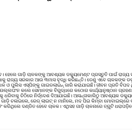
ହେବ। ହେଲେ ଗାଡ଼ି ଚାଳକଙ୍କୁ ଆବଶ୍ୟକ ଡକ୍ୟୁମେଣ୍ଟ ପ୍ରସ୍ତୁତି ପାଇଁ ର
ୟସୀମାକୁ ରାଜ୍ୟ ସରକାର ଆଉ ୩ମାସ ବୃଦ୍ଧି କରିଛନ୍ତି। ତେଣୁ ଏବେ ଚାଳକଙ୍କ ଡ
ପୁଲିସ ଏସ୍‌ପିଙ୍କୁ ଗାଇଡଲାଇନ୍ ଜାରି କରାଯାଇଛି। ଜୀବନ ପ୍ରତି ବିପଦ ଥିବା
ହି ଉଲ୍ଲଘଂନ କଲେ ସେମାନଙ୍କ ବିରୁଦ୍ଧରେ କଠୋର କାର୍ଯ୍ୟାନୁଷ୍ଠାନ ଗ୍ରହଣ ପା
 ଧରିବାକୁ ଚିଠିରେ ନିର୍ଦ୍ଦେଶ ଦିଆଯାଇଛି। ଆସନ୍ତାକାଲିଠୁ ଆବଶ୍ୟକ ଡକ୍ୟୁମ
ରେ ଗାଡ଼ି ଚଳାଇଲେ, ରେଡ୍ ଲାଇଟ୍ ନ ମାନିଲେ, ମଦ ପିଇ କିମ୍ବା ମୋବାଇଲ୍‌ର
ଂ କରିଥିଲେ ଦଣ୍ଡିତ ହେବେ ଚାଳକ। ଏଥିସହ ଗାଡ଼ି ଚାଳନାରେ ତ୍ରୁଟି ଧରାପଡ଼ିଲ