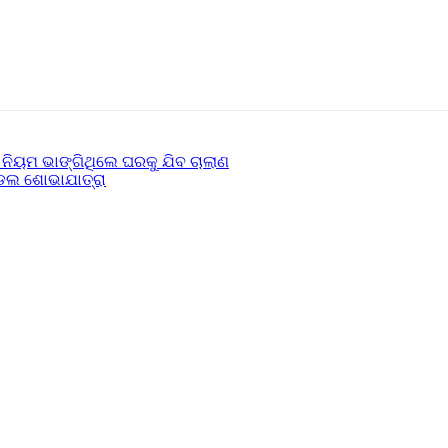
 ନିୟମ ଭାଙ୍ଗିଥିଲେ ଘରକୁ ଯିବ ଚାଲାଣ
ଡେଲ ଶୋଭାଯାତ୍ରା