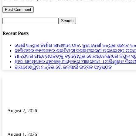
Recent Posts
ଦେଶୀ ବନ୍ଧୁକ ନିର୍ମାଣ କାରଖାନା ଠାବ, ଦୁଇ ଦେଶୀ ବନ୍ଧୁକ ସମେତ ବନ
ବାଲିପଦର କଲେଜରେ ଶକ୍ତିଶ୍ରୀ ସଶକ୍ତୀକରଣ ପ୍ରକୋଷ୍ଠ ଉଦଯ
ମାନ୍ୟବର ରାଷ୍ଟ୍ରପତିଙ୍କୁ ବ୍ରହ୍ମପୁର ରେଳଷ୍ଟେସନରେ ବିପୁଳ ସ
ଢ଼ାବା ସମ୍ମୁଖରେ ଯୁବକକୁ ଖଣ୍ଡାରେ ଆକ୍ରମଣ । ଅଭିଯୁକ୍ତ ଗିର
ଇସାଣେଶ୍ୱର ମନ୍ଦିର ରେ ଜଳସାଇଁ ଉତ୍ସବ ଅନୁଷ୍ଠିତ
RECENT POSTS
ଦୁଇଟି ବନ୍ଧୁକ ଓ ବନ୍ଧୁକ ନିର୍ମାଣ ସାମଗ୍ରୀ ଜବତ, ଜଣେ ଗିରଫ
August 2, 2026
ଦୁମଦୁମି ରାଜସ୍ବ ନୀରିକ୍ଷକ ଙ୍କ ମନମୁଖୀ କାର୍ଯ୍ୟ ଅଭିଯୋଗ
August 1, 2026