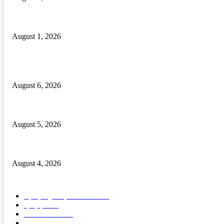
ଜନ୍ମଦିନ ରେ ରକ୍ତ କର୍କଟ ରେ ପିଡିତ ଶିଶୁ କୁ ସହାୟତା ର ହାତ ବଢାଇଲେ ବଣ୍ଟି
August 1, 2026
POPULAR POSTS
ଦେଶୀ ବନ୍ଧୁକ ନିର୍ମାଣ କାରଖାନା ଠାବ, ଦୁଇ ଦେଶୀ ବନ୍ଧୁକ ସମେତ ବନ୍ଧୁକ ନିର୍ମ
August 6, 2026
ବାଲିପଦର କଲେଜରେ ଶକ୍ତିଶ୍ରୀ ସଶକ୍ତୀକରଣ ପ୍ରକୋଷ୍ଠ ଉଦଯାପିତ
August 5, 2026
ମାନ୍ୟବର ରାଷ୍ଟ୍ରପତିଙ୍କୁ ବ୍ରହ୍ମପୁର ରେଳଷ୍ଟେସନରେ ବିପୁଳ ସ୍ୱାଗତ ସମ୍ବର
August 4, 2026
POPULAR CATEGORY
ବ୍ରହ୍ମପୁର ସ୍ପେଶାଳ
15571
ରାଜ୍ୟ
1689
ଦେଶ- ବିଦେଶ
91
ଭିଡିଓ
5