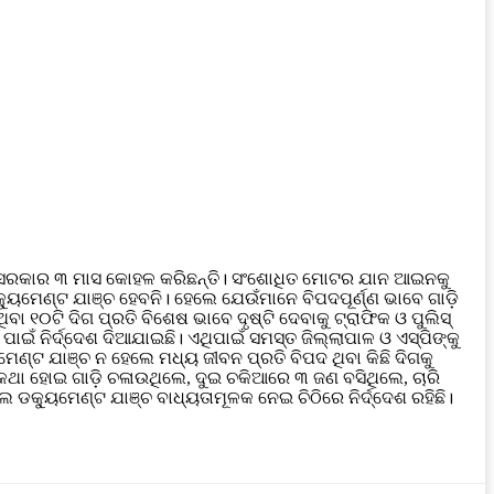
ାଜ୍ୟ ସରକାର ୩ ମାସ କୋହଳ କରିଛନ୍ତି। ସଂଶୋଧିତ ମୋଟର ଯାନ ଆଇନକୁ
କ୍ୟୁମେଣ୍ଟ ଯାଞ୍ଚ ହେବନି। ହେଲେ ଯେଉଁମାନେ ବିପଦପୂର୍ଣ୍ଣ ଭାବେ ଗାଡ଼ି
 ୧୦ଟି ଦିଗ ପ୍ରତି ବିଶେଷ ଭାବେ ଦୃଷ୍ଟି ଦେବାକୁ ଟ୍ରାଫିକ ଓ ପୁଲିସ୍‌
ଇଁ ନିର୍ଦ୍ଦେଶ ଦିଆଯାଇଛି। ଏଥିପାଇଁ ସମସ୍ତ ଜିଲ୍ଲାପାଳ ଓ ଏସ୍‌ପିଙ୍କୁ
େଣ୍ଟ ଯାଞ୍ଚ ନ ହେଲେ ମଧ୍ୟ ଜୀବନ ପ୍ରତି ବିପଦ ଥିବା କିଛି ଦିଗକୁ
େ କଥା ହୋଇ ଗାଡ଼ି ଚଳାଉଥିଲେ, ଦୁଇ ଚକିଆରେ ୩ ଜଣ ବସିଥିଲେ, ଚାରି
େ ଡକ୍ୟୁମେଣ୍ଟ ଯାଞ୍ଚ ବାଧ୍ୟତାମୂଳକ ନେଇ ଚିଠିରେ ନିର୍ଦ୍ଦେଶ ରହିଛି।