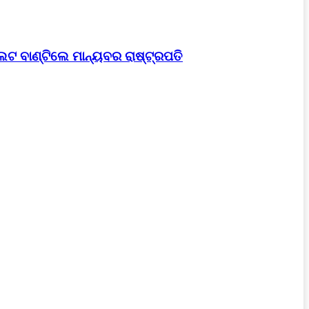
େଟ ବାଣ୍ଟିଲେ ମାନ୍ୟବର ରାଷ୍ଟ୍ରପତି