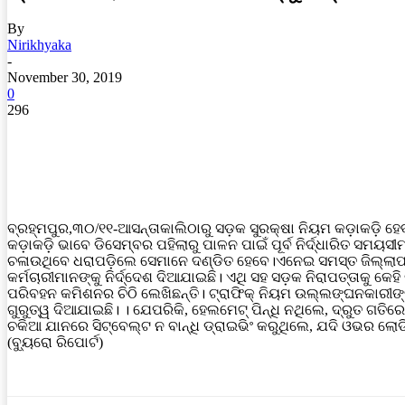
By
Nirikhyaka
-
November 30, 2019
0
296
ବ୍ରହ୍ମପୁର,୩୦/୧୧-ଆସନ୍ତାକାଲିଠାରୁ ସଡ଼କ ସୁରକ୍ଷା ନିୟମ କଡ଼ାକଡ଼ି 
କଡ଼ାକଡ଼ି ଭାବେ ଡିସେମ୍ବର ପହିଲାରୁ ପାଳନ ପାଇଁ ପୂର୍ବ ନିର୍ଦ୍ଧାରିତ ସମ
ଚଳାଉଥିବେ ଧରାପଡ଼ିଲେ ସେମାନେ ଦଣ୍ଡିତ ହେବେ।ଏନେଇ ସମସ୍ତ ଜିଲ୍ଲାପାଳ ଓ 
କର୍ମଚାରୀମାନଙ୍କୁ ନିର୍ଦ୍ଦେଶ ଦିଆଯାଇଛି। ଏଥି ସହ ସଡ଼କ ନିରାପତ୍ତାକୁ କେ
ପରିବହନ କମିଶନର ଚିଠି ଲେଖିଛନ୍ତି। ଟ୍ରାଫିକ୍ ନିୟମ ଉଲ୍ଲଙ୍ଘନକାରୀଙ୍କୁ
ଗୁରୁତ୍ୱ ଦିଆଯାଇଛି। । ଯେପରିକି, ହେଲମେଟ୍ ପିନ୍ଧି ନଥିଲେ, ଦ୍ରୁତ ଗତି
ଚକିଆ ଯାନରେ ସିଟ୍‌ବେଲ୍ଟ ନ ବାନ୍ଧି ଡ୍ରାଇଭିଂ କରୁଥିଲେ, ଯଦି ଓଭର ଲୋଡି
(ବ୍ୟୁରୋ ରିପୋର୍ଟ)