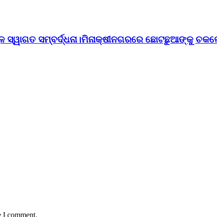
ୁଳ ସ୍ୱାଗତ ସମ୍ବର୍ଦ୍ଧନା।ମିନାକ୍ଷୀନଗରରେ ଛୋଟଛୁଆଙ୍କୁ ଚକଲ
e I comment.