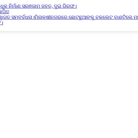
୍ଧୁକ ନିର୍ମାଣ ସରଞ୍ଜାମ ଜବତ, ଦୁଇ ଗିରଫ।
ାପିତ
୍ୱାଗତ ସମ୍ବର୍ଦ୍ଧନା।ମିନାକ୍ଷୀନଗରରେ ଛୋଟଛୁଆଙ୍କୁ ଚକଲେଟ ବାଣ୍ଟିଲେ ମ
ଫ।
୍ଦ୍ଧନା।ମିନାକ୍ଷୀନଗରରେ ଛୋଟଛୁଆଙ୍କୁ ଚକଲେଟ ବାଣ୍ଟିଲେ ମାନ୍ୟବର ରାଷ୍ଟ୍ରପତି