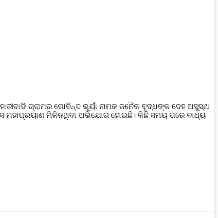
ାତୀବାଡି ଗ୍ରାମର ଗୋବିନ୍ଦ ଭୂୟାଁ ନାମକ ଜନୈକ ବୃଦ୍ଧଙ୍କ ଦେହ ଅସୁସ୍ଥ
 ସକାସେ ମହାପ୍ରୟାଣ ମିଳିନଥିବା ଅଭିଯୋଗ ହୋଇଛି। କିଛି ସମୟ ପରେ ବାଧ୍ୟ