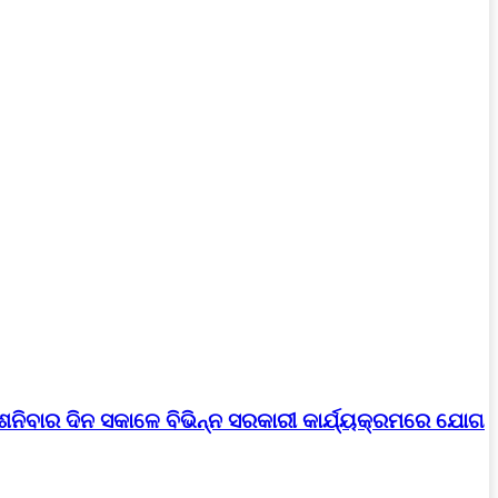
।ଶନିବାର ଦିନ ସକାଳେ ବିଭିନ୍ନ ସରକାରୀ କାର୍ଯ୍ୟକ୍ରମରେ ଯୋଗ