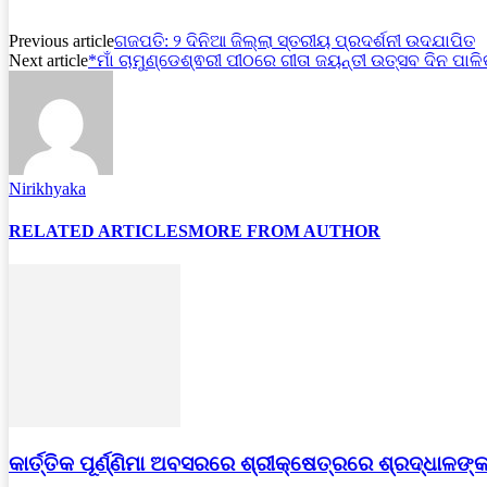
Previous article
ଗଜପତି: ୨ ଦିନିଆ ଜିଲ୍ଲା ସ୍ତରୀୟ ପ୍ରଦର୍ଶନୀ ଉଦଯାପିତ
Next article
*ମାଁ ଚାମୁଣ୍ଡେଶ୍ଵରୀ ପୀଠରେ ଗୀତା ଜୟନ୍ତୀ ଉତ୍ସବ ଦିନ ପାଳ
Nirikhyaka
RELATED ARTICLES
MORE FROM AUTHOR
କାର୍ତ୍ତିକ ପୂର୍ଣ୍ଣିମା ଅବସରରେ ଶ୍ରୀକ୍ଷେତ୍ରରେ ଶ୍ରଦ୍ଧାଳ