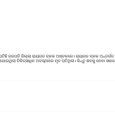
ଘଟିଛି ଗଜପତି ଜିଲ୍ଲା ରାୟଗଡ ବ୍ଳକ ଅଞ୍ଚଳରେ। ରାୟଗଡ ବ୍ଳକ ଅନ୍ତର୍ଗତ ହ
 କରାଯାଇଥିଲା ଚିକିତ୍ସାଧିନ ଅବସ୍ଥାରେ ମୃତ ଘଟିଥିଲା। କିନ୍ତୁ ଶବକୁ ନେବା