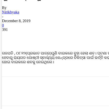
By
Nirikhyaka
-
December 8, 2019
0
391
ଗଜପତି , ୦୮/୧୨(ପ୍ରଭାତ ପାତ୍ର)ପୁଣି ବାଇକରେ ବୁହା ହେଲା ଶବ। ଘଟଣା 
ହେବାରୁ ରାୟଗଡ ଗୋଷ୍ଠୀ ସ୍ବାସ୍ଥ୍ୟ କେନ୍ଦ୍ରରେ ଚିକିତ୍ସା ପାଇଁ ଭର୍ତ୍ତି
ହୋଇ ବାଇକରେ ଶବକୁ ନେଇଥିଲେ।