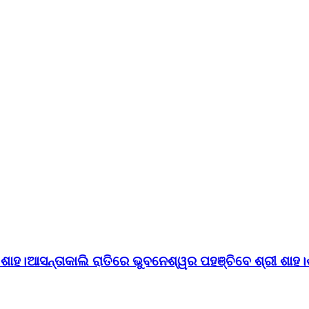
ତ ଶାହ।ଆସନ୍ତାକାଲି ରାତିରେ ଭୁବନେଶ୍ୱର ପହଞ୍ଚିବେ ଶ୍ରୀ ଶାହ