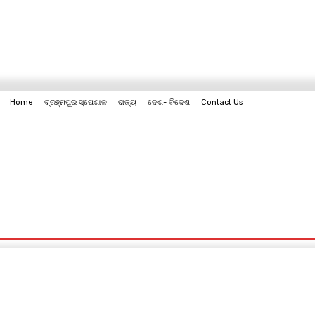
Home
ବ୍ରହ୍ମପୁର ସ୍ପେଶାଳ
ରାଜ୍ୟ
ଦେଶ- ବିଦେଶ
Contact Us
Contact Us