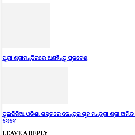
ପୁରୀ ଶ୍ରୀମନ୍ଦିରରେ ଅଣହିନ୍ଦୁ ପ୍ରବେଶ
ଦୁଇଦିନିଆ ଓଡିଶା ଗସ୍ତରେ କେନ୍ଦ୍ର ଗୃହ ମନ୍ତ୍ରୀ ଶ୍ରୀ ଅମି
ଦେବେ
LEAVE A REPLY