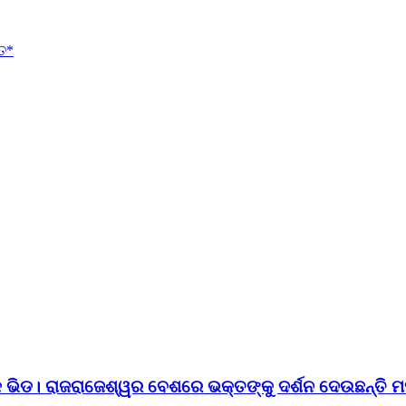
ିତ*
ଙ୍କ ଭିଡ। ରାଜରାଜେଶ୍ୱର ବେଶରେ ଭକ୍ତଙ୍କୁ ଦର୍ଶନ ଦେଉଛନ୍ତି ମ