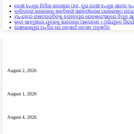
ଦେଶୀ ବନ୍ଧୁକ ନିର୍ମାଣ କାରଖାନା ଠାବ, ଦୁଇ ଦେଶୀ ବନ୍ଧୁକ ସମେତ ବନ
ବାଲିପଦର କଲେଜରେ ଶକ୍ତିଶ୍ରୀ ସଶକ୍ତୀକରଣ ପ୍ରକୋଷ୍ଠ ଉଦଯ
ମାନ୍ୟବର ରାଷ୍ଟ୍ରପତିଙ୍କୁ ବ୍ରହ୍ମପୁର ରେଳଷ୍ଟେସନରେ ବିପୁଳ ସ
ଢ଼ାବା ସମ୍ମୁଖରେ ଯୁବକକୁ ଖଣ୍ଡାରେ ଆକ୍ରମଣ । ଅଭିଯୁକ୍ତ ଗିର
ଇସାଣେଶ୍ୱର ମନ୍ଦିର ରେ ଜଳସାଇଁ ଉତ୍ସବ ଅନୁଷ୍ଠିତ
RECENT POSTS
ଢ଼ାବା ସମ୍ମୁଖରେ ଯୁବକକୁ ଖଣ୍ଡାରେ ଆକ୍ରମଣ । ଅଭିଯୁକ୍ତ ଗିରଫ।
August 2, 2026
ଦୁମଦୁମି ରାଜସ୍ବ ନୀରିକ୍ଷକ ଙ୍କ ମନମୁଖୀ କାର୍ଯ୍ୟ ଅଭିଯୋଗ
August 1, 2026
ମାନ୍ୟବର ରାଷ୍ଟ୍ରପତିଙ୍କୁ ବ୍ରହ୍ମପୁର ରେଳଷ୍ଟେସନରେ ବିପୁଳ ସ୍ୱାଗତ ସମ୍ବର
August 4, 2026
POPULAR POSTS