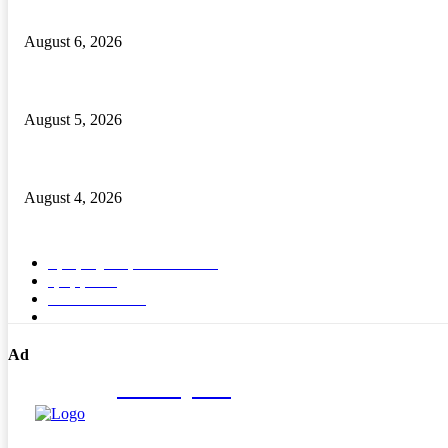
ଦେଶୀ ବନ୍ଧୁକ ନିର୍ମାଣ କାରଖାନା ଠାବ, ଦୁଇ ଦେଶୀ ବନ୍ଧୁକ ସମେତ ବନ୍ଧୁକ ନିର୍ମ
August 6, 2026
ବାଲିପଦର କଲେଜରେ ଶକ୍ତିଶ୍ରୀ ସଶକ୍ତୀକରଣ ପ୍ରକୋଷ୍ଠ ଉଦଯାପିତ
August 5, 2026
ମାନ୍ୟବର ରାଷ୍ଟ୍ରପତିଙ୍କୁ ବ୍ରହ୍ମପୁର ରେଳଷ୍ଟେସନରେ ବିପୁଳ ସ୍ୱାଗତ ସମ୍ବର
August 4, 2026
POPULAR CATEGORY
ବ୍ରହ୍ମପୁର ସ୍ପେଶାଳ
15571
ରାଜ୍ୟ
1689
ଦେଶ- ବିଦେଶ
91
ଭିଡିଓ
5
Ad
Nirikhyaka