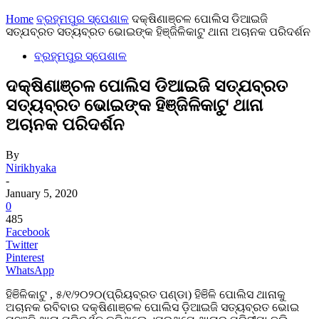
Home
ବ୍ରହ୍ମପୁର ସ୍ପେଶାଳ
ଦକ୍ଷିଣାଞ୍ଚଳ ପୋଲିସ ଡିଆଇଜି
ସତ୍ଯବ୍ରତ ସତ୍ୟବ୍ରତ ଭୋଇଙ୍କ ହିଞ୍ଜିଳିକାଟୁ ଥାନା ଅଚାନକ ପରିଦର୍ଶନ
ବ୍ରହ୍ମପୁର ସ୍ପେଶାଳ
ଦକ୍ଷିଣାଞ୍ଚଳ ପୋଲିସ ଡିଆଇଜି ସତ୍ଯବ୍ରତ
ସତ୍ୟବ୍ରତ ଭୋଇଙ୍କ ହିଞ୍ଜିଳିକାଟୁ ଥାନା
ଅଚାନକ ପରିଦର୍ଶନ
By
Nirikhyaka
-
January 5, 2020
0
485
Facebook
Twitter
Pinterest
WhatsApp
ହିଞିଳିକାଟୁ , ୫/୧/୨୦୨୦(ପ୍ରିୟବ୍ରତ ପଣ୍ଡା) ହିଞିଳି ପୋଲିସ ଥାନାକୁ
ଅଚାନକ ରବିବାର ଦକ୍ଷିଣାଞ୍ଚଳ ପୋଲିସ ଡ଼ିଆଇଜି ସତ୍ୟବ୍ରତ ଭୋଇ