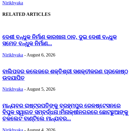
Nirikhyaka
RELATED ARTICLES
ଦେଶୀ ବନ୍ଧୁକ ନିର୍ମାଣ କାରଖାନା ଠାବ, ଦୁଇ ଦେଶୀ ବନ୍ଧୁକ
ସମେତ ବନ୍ଧୁକ ନିର୍ମାଣ...
Nirikhyaka
-
August 6, 2026
ବାଲିପଦର କଲେଜରେ ଶକ୍ତିଶ୍ରୀ ସଶକ୍ତୀକରଣ ପ୍ରକୋଷ୍ଠ
ଉଦଯାପିତ
Nirikhyaka
-
August 5, 2026
ମାନ୍ୟବର ରାଷ୍ଟ୍ରପତିଙ୍କୁ ବ୍ରହ୍ମପୁର ରେଳଷ୍ଟେସନରେ
ବିପୁଳ ସ୍ୱାଗତ ସମ୍ବର୍ଦ୍ଧନା।ମିନାକ୍ଷୀନଗରରେ ଛୋଟଛୁଆଙ୍କୁ
ଚକଲେଟ ବାଣ୍ଟିଲେ ମାନ୍ୟବର...
Nirikhyaka
-
August 4, 2026