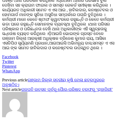
ପହଞ୍ଚି ଥାନା ପରିଦର୍ଶନ କରିଥିଲେ ।ପ୍ରଥମେ ଥାନାର ପରିସୀମା ବୁଲି
ଦେଖିବା ସହ କ୍ରାଇମ ଫାଇଲ ଓ ସମସ୍ତ ରେକର୍ଡ ସମୀକ୍ଷା କରିଥିଲେ ।
କାର୍ଯ୍ୟରତ ଅଧିକାରୀ ସମେତ ଏ ଏସ ଆଇ , ହାବିଲଦାର, କନଷ୍ଟେବଲ ଓ
ହୋମଗାର୍ଡ ମାନଙ୍କ ସୁବିଧା ଅସୁବିଧା ସମ୍ପର୍କରେ ପଚାରି ବୁଝିଥିଲେ ।
କର୍ମଚାରୀ ମାନେ କେତେ ଷ୍ଟାଫ କ୍ୱାଟରରେ ରହୁଛନ୍ତି ଓ କେତେ କର୍ମଚାରୀ
ଭଡା ଘରେ ରହୁଛନ୍ତି ସେମାନଙ୍କ ବ୍ୟବସ୍ଥା ବୁଝିଥିଲେ ।ଥାନା ପରିସର
ପରିଷ୍କାର ଓ ପରିଛନ୍ନତା ଦେଖି ଥାନା ଅଧିକାରୀଙ୍କ ଏହି ସ୍ୱଚ୍ଛତାକୁ
ସନ୍ତୋଷ ବ୍ୟକ୍ତ କରିଥିଲେ ।ଡ଼ିଆଇଜି ଭୋଇଙ୍କ ଗ୍ରସ୍ତ ବେଳେ
ଗଞ୍ଜାମ ଜିଲ୍ଲା ଆରକ୍ଷୀ ଅଧିକ୍ଷକ ବ୍ରିଜେଶ କୁମାର ରାୟ, ଆସିକା
ଏସଡିପିଓ ସୂର୍ଯ୍ୟମଣି ପ୍ରଧାନ,ଆଇଆଇସି ଅଭିମନ୍ୟୁ ଦାସ,ସମସ୍ତ ଏ ଏସ
ଆଇ ଙ୍କ ସମେତ ହାବିଲଦାର ଓ କନେଷ୍ଟବଲ ଉପସ୍ଥିତ ଥିଲେ ।
Facebook
Twitter
Pinterest
WhatsApp
Previous article
ଗଞ୍ଜାମ ଜିଲ୍ଲା ସ୍ତରୀୟ କୃଷି ମେଳା ଛତ୍ରପୁରରେ
ଅନୁଷ୍ଠିତ।
Next article
ଗଜପତି ଉତ୍ସବ ପୂର୍ବରୁ ପୈାର-ପରିଷଦ ତରଫରୁ ‘ରାହାଗିରୀ’