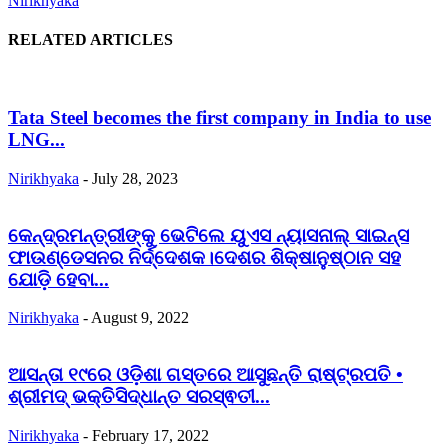
Nirikhyaka
RELATED ARTICLES
Tata Steel becomes the first company in India to use
LNG...
Nirikhyaka
-
July 28, 2023
କେନ୍ଦ୍ରମନ୍ତ୍ରୀଙ୍କୁ ଭେଟିଲେ ୟୁଏସ ନ୍ୟାସନାଲ୍ ସାଇନ୍ସ
ଫାଉଣ୍ଡେସନର ନିର୍ଦ୍ଦେଶକ।ଦେଶର ଶିକ୍ଷାନୁଷ୍ଠାନ ସହ
ଯୋଡ଼ି ହେବା...
Nirikhyaka
-
August 9, 2022
ଆସନ୍ତା ୧୯ରେ ଓଡ଼ିଶା ଗସ୍ତରେ ଆସୁଛନ୍ତି ରାଷ୍ଟ୍ରପତି •
ଶ୍ରୀମଦ୍ ଭକ୍ତିସିଦ୍ଧାନ୍ତ ସରସ୍ଵତୀ...
Nirikhyaka
-
February 17, 2022