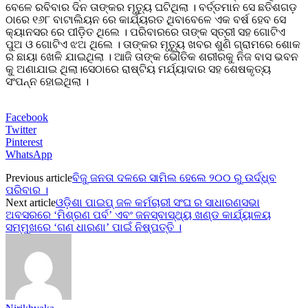
ବେଳେ ରବିବାର ଦିନ ତାଙ୍କର ମୃତ୍ୟୁ ଘଟିଥିଲା । ବର୍ତ୍ତମାନ ସେ ଛତିଶଗଡ଼
ଠାରେ ୧୬୮ ବାଟାଲିୟନ ରେ କାର୍ଯ୍ୟରତ ଥିବାବେଳେ ଏକ ବର୍ଷ ହେବ ସେ
କ୍ୟାନସର ରେ ପୀଡ଼ିତ ଥିଲେ । ପରିବାରରେ ତାଙ୍କ ସ୍ତ୍ରୀ ସହ ଗୋଟିଏ
ପୁଅ ଓ ଗୋଟିଏ ଝଅ ଥିଲେ । ତାଙ୍କର ମୃତ୍ୟୁ ଖବର ଶୁଣି ଗ୍ରାମରେ ଶୋକ
ର ଛାୟା ଖେଳି ଯାଇଥିଲା । ଆଜି ତାଙ୍କ ଭୌତିକ ଶରୀରକୁ ନିଜ ବାସ ଭବନ
କୁ ଅଣାଯାଇ ଥିଲା।ସେଠାରେ ରାଷ୍ଟିୟ ମର୍ଯ୍ୟାଦାର ସହ ଶେଷକୃତ୍ୟ
ସଂପନ୍ନ ହୋଇଥିଲା ।
Facebook
Twitter
Pinterest
WhatsApp
Previous article
ବିଜୁ ଜନତା ଦଳରେ ସାମିଲ ହେଲେ ୨୦୦ ରୁ ଉର୍ଦ୍ଧ୍ବ
ପରିବାର ।
Next article
ଓଡ଼ିଶା ପାଇପ୍ ଜଳ କର୍ମଚାରୀ ସଂଘ ର ସାଧାରଣସଭା
ଅବସରରେ ‘ମିଶ୍ରଣ ପର୍ବ’ ଏବଂ ଜନସ୍ବାସ୍ଥ୍ୟ ଖଣ୍ଡ କାର୍ଯ୍ୟାଳୟ
ସମ୍ମୁଖରେ ‘ଗଣ ଧାରଣା’ ପାଇଁ ନିଷ୍ପତ୍ତି ।