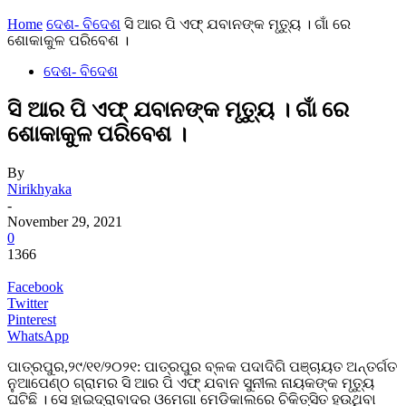
Home
ଦେଶ- ବିଦେଶ
ସି ଆର ପି ଏଫ୍ ଯବାନଙ୍କ ମୃତ୍ୟୁ । ଗାଁ ରେ
ଶୋକାକୁଳ ପରିବେଶ ।
ଦେଶ- ବିଦେଶ
ସି ଆର ପି ଏଫ୍ ଯବାନଙ୍କ ମୃତ୍ୟୁ । ଗାଁ ରେ
ଶୋକାକୁଳ ପରିବେଶ ।
By
Nirikhyaka
-
November 29, 2021
0
1366
Facebook
Twitter
Pinterest
WhatsApp
ପାତ୍ରପୁର,୨୯/୧୧/୨୦୨୧: ପାତ୍ରପୁର ବ୍ଳକ ପଦାଦିଗି ପଞ୍ଚାୟତ ଅନ୍ତର୍ଗତ
ନୁଆପେଣ୍ଠ ଗ୍ରାମର ସି ଆର ପି ଏଫ୍ ଯବାନ ସୁନୀଲ ନାୟକଙ୍କ ମୃତ୍ୟୁ
ଘଟିଛି । ସେ ହାଇଦ୍ରାବାଦର ଓମେଗା ମେଡିକାଲରେ ଚିକିତ୍ସିତ ହଉଥିବା