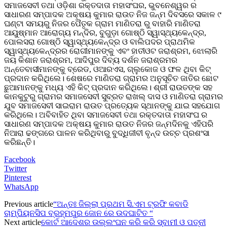
ସମାଜସେବୀ ତଥା ଓଡ଼ିଶା ରକ୍ତଦାତା ମହାସଂଘର, ଭୁବନେଶ୍ୱର ର
ସାଧାରଣ ସମ୍ପାଦକ ଅକ୍ଷୟ କୁମାର ରାଉତ ନିଜ ଜନ୍ମ ଦିବସରେ ସକାଳ ୯
ଘଣ୍ଟା ସମୟରୁ ନିଜର ପୈତୃକ ଗ୍ରାମ ମାଣିତରା ରୁ ବାହାରି ମାଣିତରା
ଆୟୁଷ୍ମାନ ଆରୋଗ୍ୟ ମନ୍ଦିର, ବୁଗୁଡ଼ା ଗୋଷ୍ଠି ସ୍ୱାସ୍ଥ୍ୟକେନ୍ଦ୍ର,
ପୋଲସରା ଗୋଷ୍ଠି ସ୍ୱାସ୍ଥ୍ୟକେନ୍ଦ୍ର ଓ ବାଲିପଦର ପ୍ରାଥମିକ
ସ୍ୱାସ୍ଥ୍ୟକେନ୍ଦ୍ରର ରୋଗୀମାନଙ୍କୁ ଏବଂ ହାତୀଓଟ ଜରାଶ୍ରମ, ଝୋଲାରି
ଜୟ କିଶାନ ଜରାଶ୍ରମ, ଆଦିପୁର ଦିବ୍ୟ ଦର୍ଶନ ଜରାଶ୍ରମର
ଅନ୍ତେବାସୀମାନଙ୍କୁ ବ୍ରେଡ, ଓଆରଏସ, ଗ୍ଲୁକୋଜ ଓ ଫଳ ଥିବା କିଟ୍
ପ୍ରଦାନ କରିଥିଲେ। ଶେଷରେ ମାଣିତରା ଗ୍ରାମର ଅନୁସୂଚିତ ଜାତିର ଛୋଟ
ଛୁଆମାନଙ୍କୁ ମଧ୍ୟ ଏହି କିଟ୍ ପ୍ରଦାନ କରିଥିଲେ। ଶ୍ରୀ ରାଉତଙ୍କ ସହ
କାନକୁଟୁରୁ ଗ୍ରାମର ସମାଜସେବୀ ସୁବ୍ରତ ରାଖଲ୍ ଦାସ ଓ ମାଣିତରା ଗ୍ରାମର
ଯୁବ ସମାଜସେବୀ ସାଇରାମ ରାଉତ ପ୍ରତ୍ୟେକ ସ୍ଥାନଙ୍କୁ ଯାଇ ସହଯୋଗ
କରିଥିଲେ। ଅବିବାହିତ ଥିବା ସମାଜସେବୀ ତଥା ରକ୍ତଦାତା ମହାସଂଘ ର
ସାଧାରଣ ସମ୍ପାଦକ ଅକ୍ଷୟ କୁମାର ରାଉତ ନିଜର ଜନ୍ମଦିନକୁ ଏହିପରି
ନିଆରା ଢଙ୍ଗରେ ପାଳନ କରିଥିବାରୁ ବୁଦ୍ଧିଜୀବୀ ବୃନ୍ଦ ଉଚ୍ଚ ପ୍ରଶଂସା
କରିଛନ୍ତି।
Facebook
Twitter
Pinterest
WhatsApp
Previous article
“ଅନ୍ତଃ ଜିଲ୍ଲା ପ୍ରଥମ ସି.ଏମ ଟ୍ରଫି କବାଡି
ଚାମ୍ପିୟନସିପ ବ୍ରହ୍ମପୁର ଜୋନ ରେ ଉଦଘାଟିତ “
Next article
କୋର୍ଟ ଆଦେଶର ଉଲ୍ଲଂଘନ କରି କରି ସ୍ବାମୀ ଓ ପତ୍ନୀ