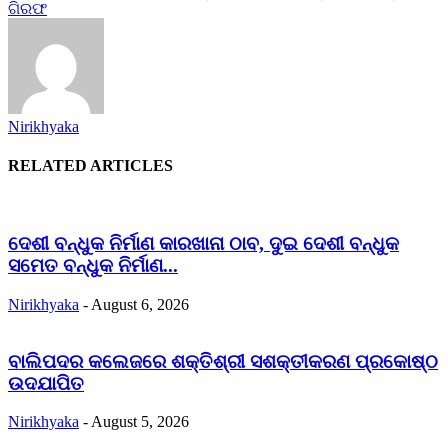
ଗିରଫ
Nirikhyaka
RELATED ARTICLES
ଦେଶୀ ବନ୍ଧୁକ ନିର୍ମାଣ କାରଖାନା ଠାବ, ଦୁଇ ଦେଶୀ ବନ୍ଧୁକ
ସମେତ ବନ୍ଧୁକ ନିର୍ମାଣ...
Nirikhyaka
-
August 6, 2026
ବାଲିପଦର କଲେଜରେ ଶକ୍ତିଶ୍ରୀ ସଶକ୍ତୀକରଣ ପ୍ରକୋଷ୍ଠ
ଉଦଯାପିତ
Nirikhyaka
-
August 5, 2026