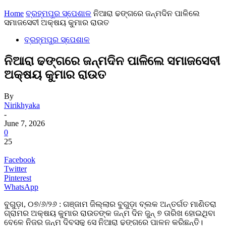
Home
ବ୍ରହ୍ମପୁର ସ୍ପେଶାଳ
ନିଆରା ଢଙ୍ଗରେ ଜନ୍ମଦିନ ପାଳିଲେ
ସମାଜସେବୀ ଅକ୍ଷୟ କୁମାର ରାଉତ
ବ୍ରହ୍ମପୁର ସ୍ପେଶାଳ
ନିଆରା ଢଙ୍ଗରେ ଜନ୍ମଦିନ ପାଳିଲେ ସମାଜସେବୀ
ଅକ୍ଷୟ କୁମାର ରାଉତ
By
Nirikhyaka
-
June 7, 2026
0
25
Facebook
Twitter
Pinterest
WhatsApp
ବୁଗୁଡ଼ା, ୦୭/୬/୨୬ : ଗଞ୍ଜାମ ଜିଲ୍ଲାର ବୁଗୁଡ଼ା ବ୍ଲକ ଅନ୍ତର୍ଗତ ମାଣିତରା
ଗ୍ରାମର ଅକ୍ଷୟ କୁମାର ରାଉତଙ୍କ ଜନ୍ମ ଦିନ ଜୁନ୍ ୭ ତାରିଖ ହୋଇଥିବା
ବେଳେ ନିଜର ଜନ୍ମ ଦିବସକୁ ସେ ନିଆରା ଢଙ୍ଗରେ ପାଳନ କରିଛନ୍ତି।