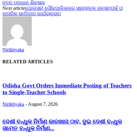
ନୂତନ ପ୍ରଧାନ ଶିକ୍ଷକ
Next article
ପୋଲସରା ପୌରପାଳିକାରେ ସହରାଞ୍ଚଳ ଜନସମ୍ପର୍କ ଓ
ନାଗରିକ ଭାଗିଦାର କାର୍ଯ୍ୟକ୍ରମ
Nirikhyaka
RELATED ARTICLES
Odisha Govt Orders Immediate Posting of Teachers
to Single-Teacher Schools
Nirikhyaka
-
August 7, 2026
ଦେଶୀ ବନ୍ଧୁକ ନିର୍ମାଣ କାରଖାନା ଠାବ, ଦୁଇ ଦେଶୀ ବନ୍ଧୁକ
ସମେତ ବନ୍ଧୁକ ନିର୍ମାଣ...