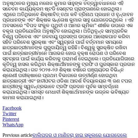
ଅନୁଷ୍ଠାନର ମୁଖ୍ୟ ମନୋଜ କୁମାର ସାହୁଙ୍କ ତତ୍ତ୍ୱାବଧାନରେ ଏହି
ସଚେତନ କାର୍ଯ୍ୟକ୍ରମ ଷ୍ଟଡି ସେଣ୍ଟର ପ୍ରାଙ୍ଗଣରେ ହୋଇଥିଲା।
ଏଥିରେ ଅତିଥିଭାବେ ଶିକ୍ଷାବିତ୍ ତଥା କବି ତ୍ରିନାଥ ପ୍ରଧାନ ଓ ବୃନ୍ଦାବନ
ପ୍ରଧାନଙ୍କ ଏବଂ ଶିକ୍ଷକ ସନ୍ତୋଷ କୁମାର ସାହୁ ଯୋଗଦେଇଥିଲେ । ଏହି
ଅବସରରେ “ବିପଦ ସଂକୁଳ ପୃଥିବୀ ଓ ଆମର ଭୂମିକା” ଶୀର୍ଷକ ଉପରେ ଏକ
ବକୃତା ପ୍ରତିଯୋଗିତା ଅନୁଷ୍ଟିତ ହୋଇଥିଲା। ଅତିଥିବୃନ୍ଦ ସାମ୍ପ୍ରତିକ
ବିଶ୍ୱ ପରିବେଶ ଏବଂ ଜଳବାୟୁ ପ୍ରସଙ୍ଗ ଉପରେ ଆଲୋକପାତ କରିବା
ସହିତ ପରିବେଶ ସୁରକ୍ଷା ଏବଂ ସ୍ୱଚ୍ଛତା ପାଇଁ ବର୍ତ୍ତମାନ ସମୟରେ
ଛାତ୍ରଛାତ୍ରୀମାନଙ୍କ ଗୁରୁଦାୟିତ୍ୱ ରହିଛି। ବିଶ୍ୱକୁ ସୁରକ୍ଷିତ ରଖିବା
ପାଇଁ ଛାତ୍ରଛାତ୍ରୀମାନେ ଆଗଭର ହୋଇ ବୃକ୍ଷ ରୋପଣ ଓ ପରିବେଶ
ସ୍ବଚ୍ଛତା ପାଇଁ କାର୍ଯ୍ୟ କରିବାକୁ ପରାମର୍ଶ ଦେଇଥିଲେ। ପ୍ରତିଯୋଗିତାରେ
କୃତିତ୍ୱ ହାସଲ କରିଥିବା ଶିକ୍ଷାର୍ଥୀମାନଙ୍କୁ ଟ୍ରଫି ଓ ପୁରସ୍କାର ପ୍ରଦାନ
କରାଯାଇଥିଲା। ଗତ ୨୦୨୫-୨୬ ଶିକ୍ଷା ବର୍ଷରେ ପଞ୍ଚାୟତର ବିଭିନ୍ନ
ଶ୍ରେଣୀ ପରୀକ୍ଷାରେ ପ୍ରଥମ ବିଭାଗରେ ଉତ୍ତୀର୍ଣ୍ଣ ହୋଇଥିବା
ଛାତ୍ରଛାତ୍ରୀ ଏବଂ ହାତୀଓଟର ଓଡିଶା ଆଦର୍ଶ ବିଦୟାଳୟର ୩ ଜଣ ଟପର
ଛାତ୍ରୀଙ୍କୁ ସ୍ୱତନ୍ତ୍ରଭାବେ ଟ୍ରଫି ପ୍ରଦାନ ପୂର୍ବକ ସମ୍ବର୍ଦ୍ଧନା
କରାଯାଇଥିଲା। ସମସ୍ତ ମେଧାବୀ ଶିକ୍ଷାର୍ଥମାନଙ୍କ ଉଜ୍ଜଳ ଭବିଷ୍ୟତ
କାମନା କରାଯାଇଥିଲା।
Facebook
Twitter
Pinterest
WhatsApp
Previous article
ବାଲିପଦର ଓ ମାଣିତରା ହାଇ ସ୍କୁଲରେ ଯୋଗଦେଲେ