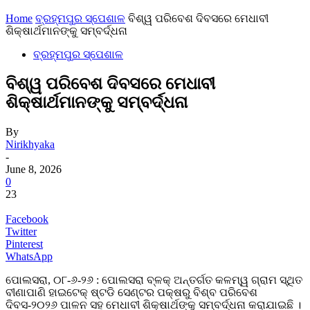
Home
ବ୍ରହ୍ମପୁର ସ୍ପେଶାଳ
ବିଶ୍ୱ ପରିବେଶ ଦିବସରେ ମେଧାବୀ
ଶିକ୍ଷାର୍ଥମାନଙ୍କୁ ସମ୍ବର୍ଦ୍ଧନା
ବ୍ରହ୍ମପୁର ସ୍ପେଶାଳ
ବିଶ୍ୱ ପରିବେଶ ଦିବସରେ ମେଧାବୀ
ଶିକ୍ଷାର୍ଥମାନଙ୍କୁ ସମ୍ବର୍ଦ୍ଧନା
By
Nirikhyaka
-
June 8, 2026
0
23
Facebook
Twitter
Pinterest
WhatsApp
ପୋଲସରା, ୦୮-୬-୨୬ : ପୋଲସରା ବ୍ଳକ୍ ଅନ୍ତର୍ଗତ କଳମ୍ୱ ଗ୍ରାମ ସ୍ଥିତ
ବୀଣାପାଣି ହାଇଟେକ୍ ଷ୍ଟଡି ସେଣ୍ଟର ପକ୍ଷରୁ ବିଶ୍ବ ପରିବେଶ
ଦିବସ-୨୦୨୬ ପାଳନ ସହ ମେଧାବୀ ଶିକ୍ଷାର୍ଥଙ୍କୁ ସମ୍ବର୍ଦ୍ଧନା କରାଯାଇଛି ।