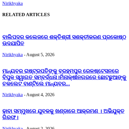
Nirikhyaka
RELATED ARTICLES
ବାଲିପଦର କଲେଜରେ ଶକ୍ତିଶ୍ରୀ ସଶକ୍ତୀକରଣ ପ୍ରକୋଷ୍ଠ
ଉଦଯାପିତ
Nirikhyaka
-
August 5, 2026
ମାନ୍ୟବର ରାଷ୍ଟ୍ରପତିଙ୍କୁ ବ୍ରହ୍ମପୁର ରେଳଷ୍ଟେସନରେ
ବିପୁଳ ସ୍ୱାଗତ ସମ୍ବର୍ଦ୍ଧନା।ମିନାକ୍ଷୀନଗରରେ ଛୋଟଛୁଆଙ୍କୁ
ଚକଲେଟ ବାଣ୍ଟିଲେ ମାନ୍ୟବର...
Nirikhyaka
-
August 4, 2026
ଢ଼ାବା ସମ୍ମୁଖରେ ଯୁବକକୁ ଖଣ୍ଡାରେ ଆକ୍ରମଣ । ଅଭିଯୁକ୍ତ
ଗିରଫ।
Nirikhyaka
-
August 2, 2026