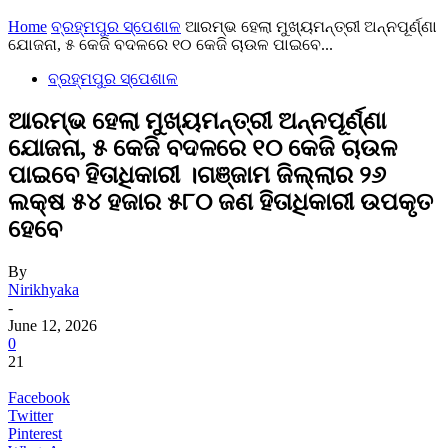
Home
ବ୍ରହ୍ମପୁର ସ୍ପେଶାଳ
ଆରମ୍ଭ ହେଲା ମୁଖ୍ୟମନ୍ତ୍ରୀ ଅନ୍ନପୂର୍ଣ୍ଣା
ଯୋଜନା, ୫ କେଜି ବଦଳରେ ୧୦ କେଜି ଚାଉଳ ପାଇବେ...
ବ୍ରହ୍ମପୁର ସ୍ପେଶାଳ
ଆରମ୍ଭ ହେଲା ମୁଖ୍ୟମନ୍ତ୍ରୀ ଅନ୍ନପୂର୍ଣ୍ଣା
ଯୋଜନା, ୫ କେଜି ବଦଳରେ ୧୦ କେଜି ଚାଉଳ
ପାଇବେ ହିତାଧିକାରୀ ।ଗଞ୍ଜାମ ଜିଲ୍ଲାର ୨୬
ଲକ୍ଷ ୫୪ ହଜାର ୫୮୦ ଜଣ ହିତାଧିକାରୀ ଉପକୃତ
ହେବେ
By
Nirikhyaka
-
June 12, 2026
0
21
Facebook
Twitter
Pinterest