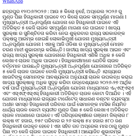
WhatsApp
ଛତ୍ରପୁର ୧୨/୦୬/୨୦୨୬ : ଆଉ ୫ କିଲୋ ନୁହେଁ, ଅପ୍ରେଲ ୨୦୨୬ ରୁ
ମୁଣ୍ଡ ପିଛା ହିତାଧିକାରୀ ପାଇବେ ୧୦ କିଲୋ ଚାଉଳ ସମ୍ପୂର୍ଣ୍ଣ ମାଗଣା l
ମୁଖ୍ୟମନ୍ତ୍ରୀ ଅନ୍ନପୂର୍ଣ୍ଣା ଯୋଜନା ରେ ହିତାଧିକାରୀ ପାଇବେ ଏହି
ଅତିରିକ୍ତ ୫ କେଜି ଚାଉଳ ସମ୍ପୂର୍ଣ୍ଣ ମାଗଣା ରେ ପାଇବେ l ଖାଦ୍ୟ
ସୁରକ୍ଷା ର ସୁନିଶ୍ଚିତତା କରିବା ନେଇ ଶୁକ୍ରବାର ରାଜ୍ୟ ସରକାରଙ୍କ
ପକ୍ଷରୁ ଆରମ୍ଭ ହୋଇଛି ଲୋକାଭିମୁଖୀ ଯୋଜନା ମୁଖ୍ୟମନ୍ତ୍ରୀ
ଅନ୍ନପୂର୍ଣ୍ଣା ଯୋଜନା l ଏହାକୁ ଆଜି ଓଡିଶା ର ମୁଖ୍ୟମନ୍ତ୍ରୀ ମୋହନ
ଚରଣ ମାଝୀ ଶୁଭାରମ୍ଭ କରିଛନ୍ତି l ଜାତୀୟ ଖାଦ୍ୟ ସୁରକ୍ଷା ଆଇନ ଏବଂ
ରାଜ୍ୟ ଖାଦ୍ୟ ସୁରକ୍ଷା ଯୋଜନାରେ ହିତାଧିକାରୀ ଏଣିକି ଅଧିକ ୫ କେଜି
ଲେଖାଏ ଚାଉଳ ଅଧିକ ପାଇବେ। ହିତାଧିକାରୀମାନେ ଯେତିକି ଚାଉଳ
ବର୍ତ୍ତମାନ ପାଉଛନ୍ତି ମୁଖ୍ୟମନ୍ତ୍ରୀ ଅନ୍ନପୂର୍ଣ୍ଣା ଯୋଜନାରେ ଅତିରିକ୍ତ
୫ କେଜି ଚାଉଳ ପାଇବେ ବୋଲି ମୁଖ୍ୟମନ୍ତ୍ରୀ କହିଛନ୍ତି ।ରାଜ୍ୟରେ
ଖାଉଟିଙ୍କୁ ସେମାନଙ୍କ ଆବଶ୍ୟକତା ଅନୁଯାୟୀ ଚାଉଳ ଉପଲବ୍ଧ କରାଇ
ଖାଦ୍ୟ ସୁରକ୍ଷାକୁ ଅଧିକ ସୁଦୃଢ଼ କରିବା ଉଦ୍ଦେଶ୍ୟରେ ୨୦୨୬-୨୭ ଆର୍ଥିକ
ବର୍ଷ ପାଇଁ ମୁଖ୍ୟମନ୍ତ୍ରୀ ଅନ୍ନପୂର୍ଣ୍ଣା ଯୋଜନା ମାଧ୍ୟମରେ ଏନ୍‌ଏଫ୍‌ଏସ୍‌ଏ
ଏବଂ ଏସ୍‌ଏଫ୍‌ଏସ୍‌ଏସ୍‌ ହିତାଧିକାରୀ ଅତିରିକ୍ତ ଚାଉଳ କୋଟା ଦିଆଯିବ । ଏହି
ଯୋଜନା ମାଧ୍ୟମରେ ରାଜ୍ୟର ଟାର୍ଗେଟେଡ୍‌ ସାଧାରଣ ବଣ୍ଟନ ବ୍ୟବସ୍ଥା
ଅଧୀନ ସମସ୍ତ ହିତାଧିକାରୀ ପରିବାର ପାଇଁ ସେମାନଙ୍କ ମାସିକ ନିୟମିତ
ଧାର୍ଯ୍ୟ ଚାଉଳ କୋଟା ବ୍ୟତୀତ ମୁଣ୍ଡ ପିଛା ୫ କେଜି ଲେଖାଏ ଅତିରିକ୍ତ
ଚାଉଳ ମାଗଣାରେ ପାଇବେ। ଏହି ପରିପ୍ରେକ୍ଷୀରେ ଗଞ୍ଜାମ ଜିଲ୍ଲାର ୮
ଲକ୍ଷ ୧୮ ହଜାର, ୭୫୯ ପରିବାର ର ୨୬ ଲକ୍ଷ ୫୪ ହଜାର ୫୮୦ ଜଣ
ହିତାଧିକାରୀ ଉପକୃତ ହେବେ l ଏହା ସହିତ ଗତ ଅପ୍ରେଲ ମାସ ଠାରୁ ମୁଣ୍ଡ
ପିଛା ୧୦ କେଜି ଚାଉଳ ପାଇବେ ହିତାଧିକାରୀ l ଆୟୋଜିତ ଶୁଭାରମ୍ଭ