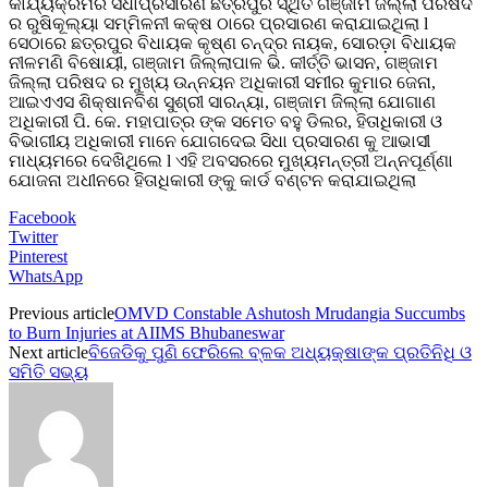
କାର୍ଯ୍ୟକ୍ରମର ସିଧାପ୍ରସାରଣ ଛତ୍ରପୁର ସ୍ଥିତ ଗଞ୍ଜାମ ଜିଲ୍ଲା ପରିଷଦ
ର ରୁଷିକୂଲ୍ୟା ସମ୍ମିଳନୀ କକ୍ଷ ଠାରେ ପ୍ରସାରଣ କରାଯାଇଥିଲା l
ସେଠାରେ ଛତ୍ରପୁର ବିଧାୟକ କୃଷ୍ଣ ଚନ୍ଦ୍ର ନାୟକ, ସୋରଡ଼ା ବିଧାୟକ
ନୀଳମଣି ବିଷୋୟୀ, ଗଞ୍ଜାମ ଜିଲ୍ଲାପାଳ ଭି. କୀର୍ତ୍ତି ଭାସନ, ଗଞ୍ଜାମ
ଜିଲ୍ଲା ପରିଷଦ ର ମୁଖ୍ୟ ଉନ୍ନୟନ ଅଧିକାରୀ ସମୀର କୁମାର ଜେନା,
ଆଇଏଏସ ଶିକ୍ଷାନବିଶ ସୁଶ୍ରୀ ସାରନ୍ୟା, ଗଞ୍ଜାମ ଜିଲ୍ଲା ଯୋଗାଣ
ଅଧିକାରୀ ପି. କେ. ମହାପାତ୍ର ଙ୍କ ସମେତ ବହୁ ଡିଲର, ହିତାଧିକାରୀ ଓ
ବିଭାଗୀୟ ଅଧିକାରୀ ମାନେ ଯୋଗଦେଇ ସିଧା ପ୍ରସାରଣ କୁ ଆଭାସୀ
ମାଧ୍ୟମରେ ଦେଖିଥିଲେ l ଏହି ଅବସରରେ ମୁଖ୍ୟମନ୍ତ୍ରୀ ଅନ୍ନପୂର୍ଣ୍ଣା
ଯୋଜନା ଅଧୀନରେ ହିତାଧିକାରୀ ଙ୍କୁ କାର୍ଡ ବଣ୍ଟନ କରାଯାଇଥିଲା
Facebook
Twitter
Pinterest
WhatsApp
Previous article
OMVD Constable Ashutosh Mrudangia Succumbs
to Burn Injuries at AIIMS Bhubaneswar
Next article
ବିଜେଡିକୁ ପୁଣି ଫେରିଲେ ବ୍ଳକ ଅଧ୍ୟକ୍ଷାଙ୍କ ପ୍ରତିନିଧି ଓ
ସମିତି ସଭ୍ୟ