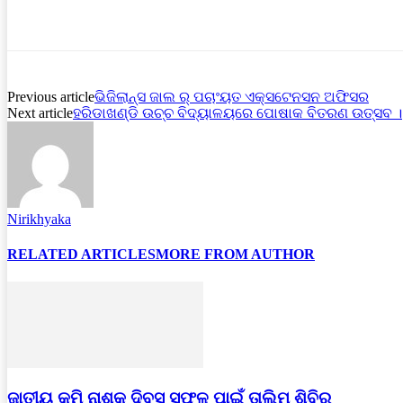
Previous article
ଭିଜିଲାନ୍ସ ଜାଲ ର୍ ପଚାଂୟତ ଏକ୍ସଟେନସନ ଅଫିସର
Next article
ହରିଡାଖଣ୍ଡି ଉଚ୍ଚ ବିଦ୍ୟାଳୟରେ ପୋଷାକ ବିତରଣ ଉତ୍ସବ ।
Nirikhyaka
RELATED ARTICLES
MORE FROM AUTHOR
ଜାତୀୟ କୃମି ନାଶକ ଦିବସ ସଫଳ ପାଇଁ ତାଲିମ ଶିବିର