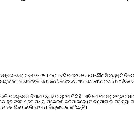
ି ନମ୍ବର ହେଲା ୯୪୩୭୫୬୩୮୦୦। ଏହି ନମ୍ବରରେ ଯେକୌଣସି ବ୍ୟକ୍ତି ନିଜର
ସ୍ଥିତ ଜିଲ୍ଲାପାଳଙ୍କ ସମ୍ମିଳନୀ କକ୍ଷରେ ଏକ ସାମ୍ବାଦିକ ସମ୍ମିଳନୀରେ ଘୋ
 ଏଭଳି ପଦକ୍ଷେପ ନିଆଯାଇଥିବାର ସୂଚନା ମିଳିଛି। ଏହି ମୋବାଇଲ୍‌ ନମ୍ବର ମ
େ ହ୍ଵାଟସଅପ୍‌ରେ ମଧ୍ୟ ପ୍ରେରଣ କରିପାରିବେ। ଅଭିଯୋଗ ବା ସମସ୍ୟା ସଂପ
 କରାଯିବ ବୋଲି ଗଂଜାମ ଜିଲ୍ଲାପାଳ କହିଛନ୍ତି।