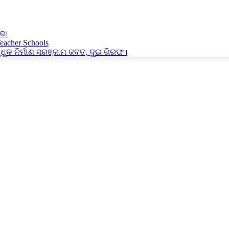
ଭା
Teacher Schools
୍ଧୁକ ନିର୍ମାଣ ସରଞ୍ଜାମ ଜବତ, ଦୁଇ ଗିରଫ।
ାଣ ସରଞ୍ଜାମ ଜବତ, ଦୁଇ ଗିରଫ।