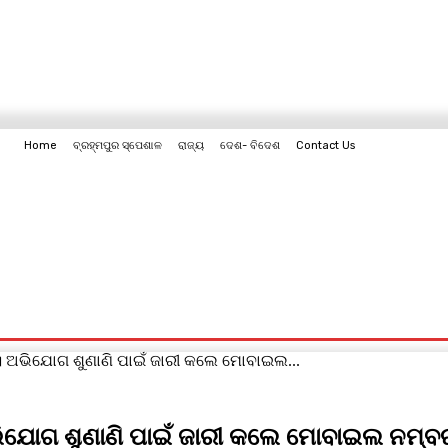
Home
ବ୍ରହ୍ମପୁର ସ୍ପେଶାଳ
ରାଜ୍ୟ
ଦେଶ- ବିଦେଶ
Contact Us
Contact Us
। ଅଭିଯୋଗ ଶୁଣାଣି ପାଇଁ ଜାରୀ କଲେ ମୋବାଇଲ...
ଭିଯୋଗ ଶୁଣାଣି ପାଇଁ ଜାରୀ କଲେ ମୋବାଇଲ ନମ୍ବ