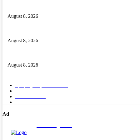
ଜାତୀୟ କୃମି ନାଶକ ଦିବସ ସଫଳ ପାଇଁ ତାଲିମ ଶିବିର
August 8, 2026
ପୋଲସରା କଲେଜରେ ଅବସରକାଳୀନ ସମ୍ବର୍ଦ୍ଧନା ସଭା
August 8, 2026
ଶକ୍ତିଶ୍ରୀ ସଶକ୍ତିକରଣ ପ୍ରକୋଷ୍ଠ ପକ୍ଷରୁ ଆଇନ ସଚେତନତା ସଭା
August 8, 2026
POPULAR CATEGORY
ବ୍ରହ୍ମପୁର ସ୍ପେଶାଳ
15575
ରାଜ୍ୟ
1689
ଦେଶ- ବିଦେଶ
91
ଭିଡିଓ
5
Ad
Nirikhyaka