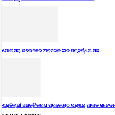
ପୋଲସରା କଲେଜରେ ଅବସରକାଳୀନ ସମ୍ବର୍ଦ୍ଧନା ସଭା
ଶକ୍ତିଶ୍ରୀ ସଶକ୍ତିକରଣ ପ୍ରକୋଷ୍ଠ ପକ୍ଷରୁ ଆଇନ ସଚେତନ