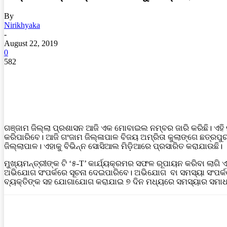
By
Nirikhyaka
-
August 22, 2019
0
582
ଗଞ୍ଜାମ ଜିଲ୍ଲା ପ୍ରଶାସନ ଆଜି ଏକ ମୋବାଇଲ ନମ୍ବର ଜାରି କରିଛି। ଏହ
କରିପାରିବେ। ଆଜି ଗଂଜାମ ଜିଲ୍ଳାପାଳ ବିଜୟ ଅମ୍ରିତା କୁଲାଙ୍ଗେ ଛତ୍ରପୁର
ଜିଲ୍ଲାପାଳ। ଏହାକୁ ବିଭିନ୍ନ ସୋସିଆଲ ମିଡ଼ିଆରେ ପ୍ରସାରିତ କରାଯାଉଛି।
ମୁଖ୍ୟମନ୍ତ୍ରୀଙ୍କ ଟି ‘୫-T’ କାର୍ଯ୍ୟକ୍ରମର ସଫଳ ରୂପାୟନ କରିବା ଲାଗି
ଅଭିଯୋଗ ସଂପର୍କରେ ସୂଚନା ଦେଇପାରିବେ। ଅଭିଯୋଗ ବା ସମସ୍ୟା ସଂପର୍କର
ବ୍ୟକ୍ତିଙ୍କ ସହ ଯୋଗାଯୋଗ କରାଯାଇ ୭ ଦିନ ମଧ୍ୟରେ ସମସ୍ୟାର ସମାଧାନ