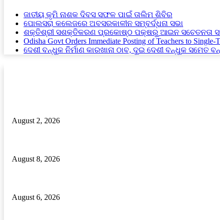
ଜାତୀୟ କୃମି ନାଶକ ଦିବସ ସଫଳ ପାଇଁ ତାଲିମ ଶିବିର
ପୋଲସରା କଲେଜରେ ଅବସରକାଳୀନ ସମ୍ବର୍ଦ୍ଧନା ସଭା
ଶକ୍ତିଶ୍ରୀ ସଶକ୍ତିକରଣ ପ୍ରକୋଷ୍ଠ ପକ୍ଷରୁ ଆଇନ ସଚେତନତା ସ
Odisha Govt Orders Immediate Posting of Teachers to Single-
ଦେଶୀ ବନ୍ଧୁକ ନିର୍ମାଣ କାରଖାନା ଠାବ, ଦୁଇ ଦେଶୀ ବନ୍ଧୁକ ସମେତ ବନ
RECENT POSTS
ଢ଼ାବା ସମ୍ମୁଖରେ ଯୁବକକୁ ଖଣ୍ଡାରେ ଆକ୍ରମଣ । ଅଭିଯୁକ୍ତ ଗିରଫ।
August 2, 2026
ପୋଲସରା କଲେଜରେ ଅବସରକାଳୀନ ସମ୍ବର୍ଦ୍ଧନା ସଭା
August 8, 2026
ଦେଶୀ ବନ୍ଧୁକ ନିର୍ମାଣ କାରଖାନା ଠାବ, ଦୁଇ ଦେଶୀ ବନ୍ଧୁକ ସମେତ ବନ୍ଧୁକ ନିର୍ମ
August 6, 2026
POPULAR POSTS