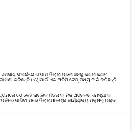
 ସମସ୍ୟା ସଂପର୍କରେ ଗଂଜାମ ଜିଲ୍ଲା ପ୍ରଶାସନକୁ ଯୋଗାଯୋଗ
ଷଣା କରିଛନ୍ତି। ଏଥିପାଇଁ ଏକ ଅଡ଼ିଓ ଟେପ୍‌ ମଧ୍ୟ ଜାରି କରିଛନ୍ତି
ାଧ୍ୟମରେ ଯେ କେହି ନାଗରିକ ନିଜର ବା ନିଜ ଅଞ୍ଚଳର ସମସ୍ୟା ବା
ର୍କରେ ଜାଣିବା ପରେ ଜିଲ୍ଲାପାଳଙ୍କ କାର୍ଯ୍ୟାଳୟ ପକ୍ଷରୁ ଉକ୍ତ