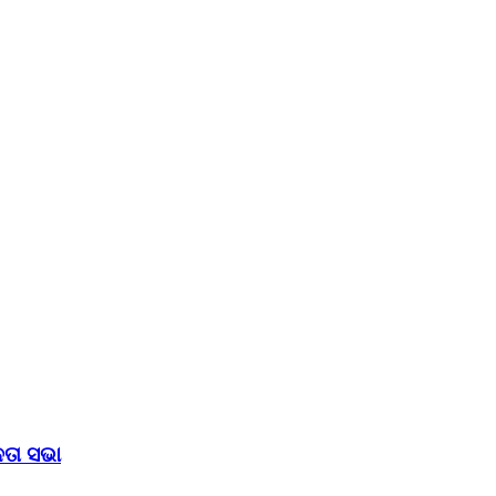
ତା ସଭା