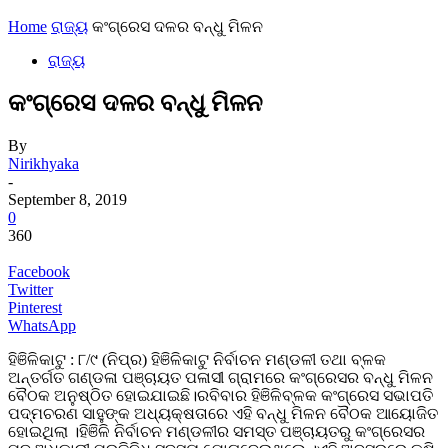
Home
ରାଜ୍ୟ
କଂଗ୍ରେସ ଦଳର ବନ୍ଧୁ ମିଳନ
ରାଜ୍ୟ
କଂଗ୍ରେସ ଦଳର ବନ୍ଧୁ ମିଳନ
By
Nirikhyaka
-
September 8, 2019
0
360
Facebook
Twitter
Pinterest
WhatsApp
ହିଞିଳିକାଟୁ : ୮/୯ (ନିପ୍ର) ହିଞିଳିକାଟୁ ନିର୍ବାଚନ ମଣ୍ଡଳୀ ତଥା ବ୍ଳକ
ଅନ୍ତର୍ଗତ ଗଣ୍ଡଳା ପଞ୍ଚାୟତ ପଳାସୀ ଗ୍ରାମରେ କଂଗ୍ରେସର ବନ୍ଧୁ ମିଳନ
ବୈଠକ ଅନୁଷ୍ଠିତ ହୋଇଯାଇଛି।ରବିବାର ହିଞିଳିବ୍ଳକ କଂଗ୍ରେସ ସଭାପତି
ପଦ୍ମଚରଣ ସାହୁଙ୍କ ଅଧ୍ୟକ୍ଷତାରେ ଏହି ବନ୍ଧୁ ମିଳନ ବୈଠକ ଆୟୋଜିତ
ହୋଇଥିଲା ।ହିଞିଳି ନିର୍ବାଚନ ମଣ୍ଡଳୀର ସମସ୍ତ ପଞ୍ଚାୟତରୁ କଂଗ୍ରେସର