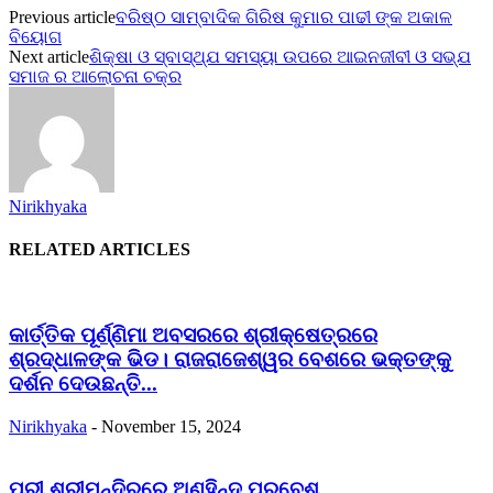
Previous article
ବରିଷ୍ଠ ସାମ୍ବାଦିକ ଗିରିଷ କୁମାର ପାଢୀ ଙ୍କ ଅକାଳ
ବିୟୋଗ
Next article
ଶିକ୍ଷା ଓ ସ୍ବାସ୍ଥ୍ଯ ସମସ୍ୟା ଉପରେ ଆଇନଜୀବୀ ଓ ସଭ୍ଯ
ସମାଜ ର ଆଲୋଚନା ଚକ୍ର
Nirikhyaka
RELATED ARTICLES
କାର୍ତ୍ତିକ ପୂର୍ଣ୍ଣିମା ଅବସରରେ ଶ୍ରୀକ୍ଷେତ୍ରରେ
ଶ୍ରଦ୍ଧାଳଙ୍କ ଭିଡ। ରାଜରାଜେଶ୍ୱର ବେଶରେ ଭକ୍ତଙ୍କୁ
ଦର୍ଶନ ଦେଉଛନ୍ତି...
Nirikhyaka
-
November 15, 2024
ପୁରୀ ଶ୍ରୀମନ୍ଦିରରେ ଅଣହିନ୍ଦୁ ପ୍ରବେଶ