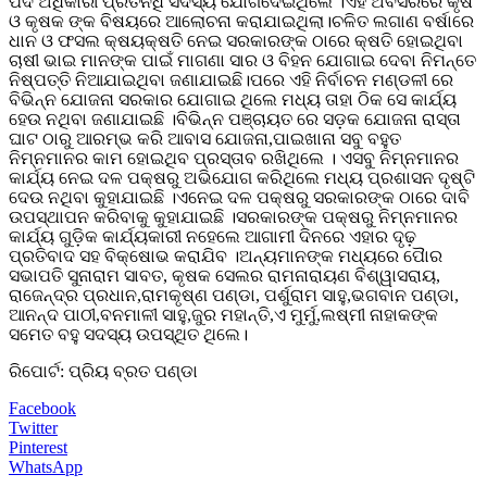
ପଦ ଅଧିକାରୀ ପ୍ରତିନିଧି ସଦସ୍ୟ ଯୋଗଦେଇଥିଲେ ।ଏହି ଅବସରରେ କୃଷି
ଓ କୃଷକ ଙ୍କ ବିଷୟରେ ଆଲୋଚନା କରାଯାଇଥିଲା।ଚଳିତ ଲଗାଣ ବର୍ଷାରେ
ଧାନ ଓ ଫସଲ କ୍ଷୟକ୍ଷତି ନେଇ ସରକାରଙ୍କ ଠାରେ କ୍ଷତି ହୋଇଥିବା
ଚାଷୀ ଭାଇ ମାନଙ୍କ ପାଇଁ ମାଗଣା ସାର ଓ ବିହନ ଯୋଗାଇ ଦେବା ନିମନ୍ତେ
ନିଷ୍ପତ୍ତି ନିଆଯାଇଥିବା ଜଣାଯାଇଛି।ପରେ ଏହି ନିର୍ବାଚନ ମଣ୍ଡଳୀ ରେ
ବିଭିନ୍ନ ଯୋଜନା ସରକାର ଯୋଗାଇ ଥିଲେ ମଧ୍ୟ ତାହା ଠିକ ସେ କାର୍ଯ୍ୟ
ହେଉ ନଥିବା ଜଣାଯାଇଛି ।ବିଭିନ୍ନ ପଞ୍ଚାୟତ ରେ ସଡ଼କ ଯୋଜନା ରାସ୍ତା
ଘାଟ ଠାରୁ ଆରମ୍ଭ କରି ଆବାସ ଯୋଜନା,ପାଇଖାନା ସବୁ ବହୁତ
ନିମ୍ନମାନର କାମ ହୋଇଥିବ ପ୍ରସ୍ତାବ ରଖିଥିଲେ । ଏସବୁ ନିମ୍ନମାନର
କାର୍ଯ୍ୟ ନେଇ ଦଳ ପକ୍ଷରୁ ଅଭିଯୋଗ କରିଥିଲେ ମଧ୍ୟ ପ୍ରଶାସନ ଦୃଷ୍ଟି
ଦେଉ ନଥିବା କୁହାଯାଇଛି ।ଏନେଇ ଦଳ ପକ୍ଷରୁ ସରକାରଙ୍କ ଠାରେ ଦାବି
ଉପସ୍ଥାପନ କରିବାକୁ କୁହାଯାଇଛି ।ସରକାରଙ୍କ ପକ୍ଷରୁ ନିମ୍ନମାନର
କାର୍ଯ୍ୟ ଗୁଡ଼ିକ କାର୍ଯ୍ୟକାରୀ ନହେଲେ ଆଗାମୀ ଦିନରେ ଏହାର ଦୃଢ଼
ପ୍ରତିବାଦ ସହ ବିକ୍ଷୋଭ କରାଯିବ ।ଅନ୍ୟମାନଙ୍କ ମଧ୍ୟରେ ପୋୖର
ସଭାପତି ସୁନାରାମ ସାବତ, କୃଷକ ସେଲର ରାମନାରାୟଣ ବିଶ୍ୱାସରାୟ,
ରାଜେନ୍ଦ୍ର ପ୍ରଧାନ,ରାମକୃଷ୍ଣ ପଣ୍ଡା, ପର୍ଶୁରାମ ସାହୁ,ଭଗବାନ ପଣ୍ଡା,
ଆନନ୍ଦ ପାଠୀ,ବନମାଳୀ ସାହୁ,ଜୁର ମହାନ୍ତି,ଏ ମୁର୍ମୁ,ଲଷ୍ମୀ ନାହାକଙ୍କ
ସମେତ ବହୁ ସଦସ୍ୟ ଉପସ୍ଥିତ ଥିଲେ।
ରିପୋର୍ଟ: ପ୍ରିୟ ବ୍ରତ ପଣ୍ଡା
Facebook
Twitter
Pinterest
WhatsApp