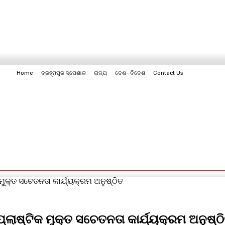
Home
ବ୍ରହ୍ମପୁର ସ୍ପେଶାଳ
ରାଜ୍ୟ
ଦେଶ- ବିଦେଶ
Contact Us
Contact Us
କ ମୁକ୍ତ ସଚେତନତା କାର୍ଯ୍ୟକ୍ରମ ଅନୁଷ୍ଠିତ
ୁ ପ୍ଲାଷ୍ଟିକ ମୁକ୍ତ ସଚେତନତା କାର୍ଯ୍ୟକ୍ରମ ଅନୁଷ୍ଠ