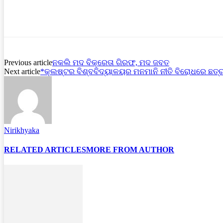
Previous article
ନକଲି ମଦ ବିକ୍ରେତା ଗିରଫ, ମଦ ଜବତ
Next article
*କ୍ଲଷ୍ଟର ବିଶ୍ବବିଦ୍ୟାଳୟର ମନମାନି ନୀତି ବିରୋଧରେ ଛତ୍
Nirikhyaka
RELATED ARTICLES
MORE FROM AUTHOR