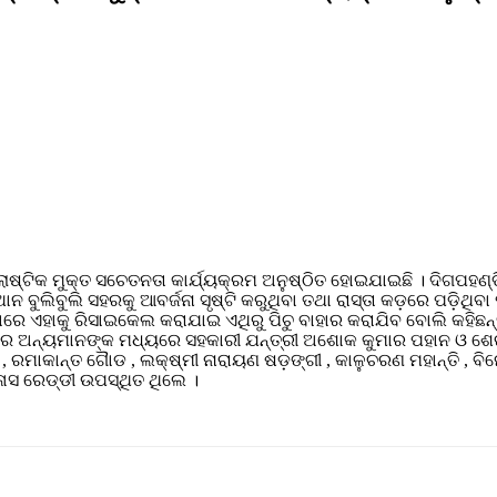
୍ଲାଷ୍ଟିକ ମୁକ୍ତ ସଚେତନତା କାର୍ଯ୍ୟକ୍ରମ ଅନୁଷ୍ଠିତ ହୋଇଯାଇଛି । ଦିଗପହଣ୍ଡି
ାନ ବୁଲିବୁଲି ସହରକୁ ଆବର୍ଜନା ସୃଷ୍ଟି କରୁଥିବା ତଥା ରାସ୍ତା କଡ଼ରେ ପଡ଼ିଥ
ରେ ଏହାକୁ ରିସାଇକେଲ କରାଯାଇ ଏଥିରୁ ପିଚୁ ବାହାର କରାଯିବ ବୋଲି କହିଛନ୍ତ
ୟକ୍ରମରେ ଅନ୍ୟମାନଙ୍କ ମଧ୍ୟରେ ସହକାରୀ ଯନ୍ତ୍ରୀ ଅଶୋକ କୁମାର ପହାନ ଓ ଶ
ା , ରମାକାନ୍ତ ଗୈାଡ , ଲକ୍ଷ୍ମୀ ନାରାୟଣ ଷଡ଼ଙ୍ଗୀ , କାଳୁଚରଣ ମହାନ୍ତି , ବ
ଳାସ ରେଡ୍ଡୀ ଉପସ୍ଥିତ ଥିଲେ ।