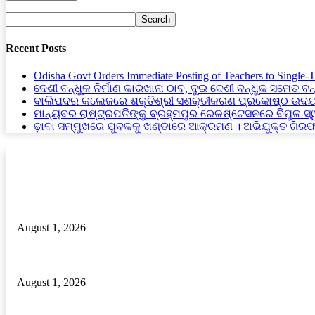
Recent Posts
Odisha Govt Orders Immediate Posting of Teachers to Single-
ଦେଶୀ ବନ୍ଧୁକ ନିର୍ମାଣ କାରଖାନା ଠାବ, ଦୁଇ ଦେଶୀ ବନ୍ଧୁକ ସମେତ ବନ
ବାଲିପଦର କଲେଜରେ ଶକ୍ତିଶ୍ରୀ ସଶକ୍ତୀକରଣ ପ୍ରକୋଷ୍ଠ ଉଦଯ
ମାନ୍ୟବର ରାଷ୍ଟ୍ରପତିଙ୍କୁ ବ୍ରହ୍ମପୁର ରେଳଷ୍ଟେସନରେ ବିପୁଳ ସ
ଢ଼ାବା ସମ୍ମୁଖରେ ଯୁବକକୁ ଖଣ୍ଡାରେ ଆକ୍ରମଣ । ଅଭିଯୁକ୍ତ ଗିର
RECENT POSTS
ଦୁମଦୁମି ରାଜସ୍ବ ନୀରିକ୍ଷକ ଙ୍କ ମନମୁଖୀ କାର୍ଯ୍ୟ ଅଭିଯୋଗ
August 1, 2026
ରକ୍ତ ଭଣ୍ଡାରରେ ରକ୍ତ ଅଭାବ, ଦୁଇ ବର୍ଷରେ କମିଛି ପ୍ରାୟ ୬୦% ରକ୍ତଦାନ ଶି
August 1, 2026
ଢ଼ାବା ସମ୍ମୁଖରେ ଯୁବକକୁ ଖଣ୍ଡାରେ ଆକ୍ରମଣ । ଅଭିଯୁକ୍ତ ଗିରଫ।