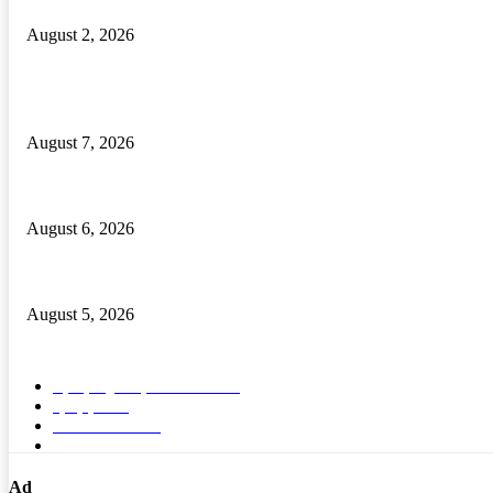
August 2, 2026
POPULAR POSTS
Odisha Govt Orders Immediate Posting of Teachers to Single-Teacher Sch
August 7, 2026
ଦେଶୀ ବନ୍ଧୁକ ନିର୍ମାଣ କାରଖାନା ଠାବ, ଦୁଇ ଦେଶୀ ବନ୍ଧୁକ ସମେତ ବନ୍ଧୁକ ନିର୍ମ
August 6, 2026
ବାଲିପଦର କଲେଜରେ ଶକ୍ତିଶ୍ରୀ ସଶକ୍ତୀକରଣ ପ୍ରକୋଷ୍ଠ ଉଦଯାପିତ
August 5, 2026
POPULAR CATEGORY
ବ୍ରହ୍ମପୁର ସ୍ପେଶାଳ
15572
ରାଜ୍ୟ
1689
ଦେଶ- ବିଦେଶ
91
ଭିଡିଓ
5
Ad