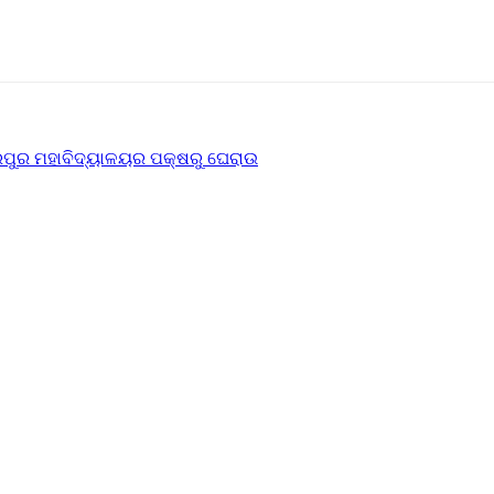
ରପୁର ମହାବିଦ୍ୟାଳୟର ପକ୍ଷରୁ ଘେରାଉ