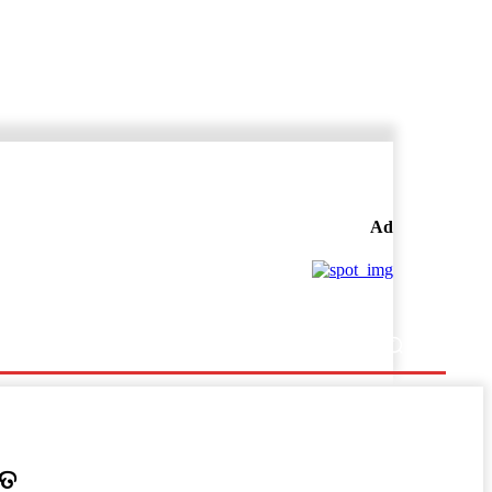
Ad
ିତ