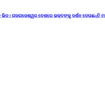
ଙ୍କ ଭିଡ। ରାଜରାଜେଶ୍ୱର ବେଶରେ ଭକ୍ତଙ୍କୁ ଦର୍ଶନ ଦେଉଛନ୍ତି ମ