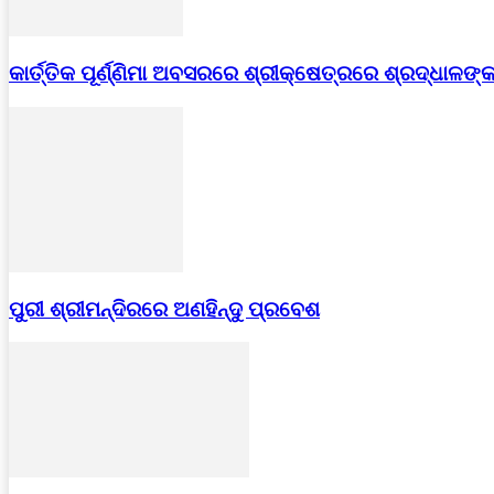
କାର୍ତ୍ତିକ ପୂର୍ଣ୍ଣିମା ଅବସରରେ ଶ୍ରୀକ୍ଷେତ୍ରରେ ଶ୍ରଦ୍ଧାଳ
ପୁରୀ ଶ୍ରୀମନ୍ଦିରରେ ଅଣହିନ୍ଦୁ ପ୍ରବେଶ