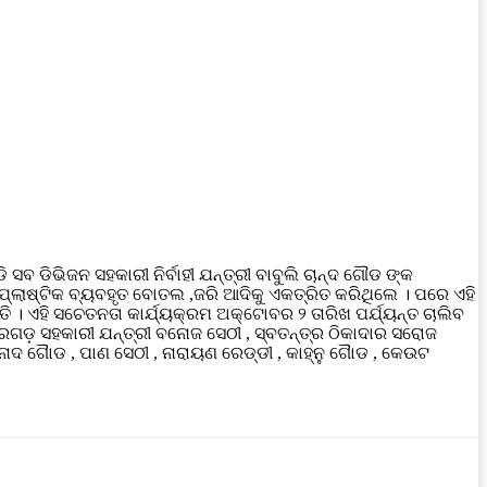
 ସବ ଡିଭିଜନ ସହକାରୀ ନିର୍ବାହୀ ଯନ୍ତ୍ରୀ ବାବୁଲି ଚାନ୍ଦ ଗୌଡ ଙ୍କ
ିବା ପ୍ଲାଷ୍ଟିକ ବ୍ୟବହୃତ ବୋତଲ ,ଜରି ଆଦିକୁ ଏକତ୍ରିତ କରିଥିଲେ । ପରେ ଏହି
ି । ଏହି ସଚେତନତା କାର୍ଯ୍ୟକ୍ରମ ଅକ୍ଟୋବର ୨ ତାରିଖ ପର୍ଯ୍ୟନ୍ତ ଚାଲିବ
େରଗଡ଼ ସହକାରୀ ଯନ୍ତ୍ରୀ ବନୋଜ ସେଠୀ , ସ୍ବତନ୍ତ୍ର ଠିକାଦାର ସରୋଜ
ିନୋଦ ଗୈାଡ , ପାଣ ସେଠୀ , ନାରାୟଣ ରେଡ୍ଡୀ , କାହ୍ନୁ ଗୈାଡ , କେଉଟ