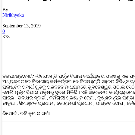
By
Nirikhyaka
-
September 13, 2019
0
378
ଦିଗପହଣ୍ଡି,୧୩/୯ -ଦିଗପହଣ୍ଡି ପୂର୍ତ୍ତ ବିଭାଗ କାର୍ଯ୍ୟାଳୟ ପକ୍ଷରୁ ଏକ ପ
ଅଧ୍ୟକ୍ଷତାରେ ବିଭାଗୀୟ କର୍ମକର୍ତ୍ତାମାନେ ଦିଗପହଣ୍ଡି ସହରର ବିଭିନ୍ନ ସ୍ଥ
ପ୍ଲାଷ୍ଟିକ ପଦାର୍ଥ ଗୁଡିକୁ ପରିବହନ ମାଧ୍ୟମରେ ଭୁବନେଶ୍ୱର ପଠାଇ ସେଠା
ବୋଲି ପୂର୍ତ୍ତ ବିଭାଗ ପକ୍ଷରୁ ସୂଚନା ମିଳିଛି । ଏହି ସଚେତନତା କାର୍ଯ୍
ପାତ୍ର , ଗଦାଧର ସ୍ବାଇଁ , କର୍ମଚାରୀ ପ୍ରଶନ୍ନ ଜେନା , କୃଷ୍ଣଚନ୍ଦ୍ର ପଣ୍ଡ
ଡାକୁଆ , ସିମାଞ୍ଚଳ ପ୍ରଧାନ , କୋରାମଣୀ ପ୍ରଧାନ , ପାଣ୍ଡବ ଦୋରା , କୈ
ରିପୋର୍ଟ : ରବି କୁମାର ଶର୍ମା