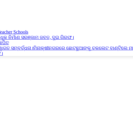
Teacher Schools
୍ଧୁକ ନିର୍ମାଣ ସରଞ୍ଜାମ ଜବତ, ଦୁଇ ଗିରଫ।
ାପିତ
୍ୱାଗତ ସମ୍ବର୍ଦ୍ଧନା।ମିନାକ୍ଷୀନଗରରେ ଛୋଟଛୁଆଙ୍କୁ ଚକଲେଟ ବାଣ୍ଟିଲେ ମ
ଫ।
ବିର।