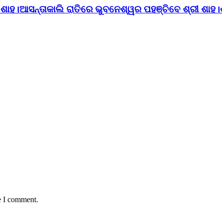
ତ ଶାହ।ଆସନ୍ତାକାଲି ରାତିରେ ଭୁବନେଶ୍ୱର ପହଞ୍ଚିବେ ଶ୍ରୀ ଶାହ
e I comment.