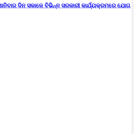
।ଶନିବାର ଦିନ ସକାଳେ ବିଭିନ୍ନ ସରକାରୀ କାର୍ଯ୍ୟକ୍ରମରେ ଯୋଗ