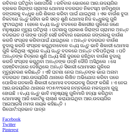
ରବିବାର ଘଟିଥିବା ଜଣାପଡିଛି । ରବିବାର ଭୋରରେ ଆର.ଉଦୟଗିର
ବ୍ଲକର ଜିରାଙ୍ଗ ଗ୍ରାମର ଥୋମାସ ବଡରଇତ ନିକଟସ୍ଥ ହାତିମୁଣ୍ଡା
ଜଙ୍ଗଲକୁ ବନ୍ଧୁକ ଧରି ଶିକାର କରିବା ପାଇଁ ଯାଇଥିଲା । ଏକ ବାଉଁଶ ବୁଦା
ନିକଟରେ ଜନ୍ତୁ ରହିବା ଭଳି ସବ୍ଦ ଶୁଣି ଥୋମାସ ନିଜ ବନ୍ଧୁକରୁ ଗୁଳି
ଫୁଟାଇଥିଲା । ହେଲେ ବନ୍ୟ ଜନ୍ତୁ ବଦଳରେ ଶିକାରୀର ଗୁଳିରେ ଜଣେ
ମନୁଷ୍ୟର ମୃତ୍ୟୁ ଘଟିଥିଲା । ଘଟଣାରୁ ପ୍ରକାଶ ଜିରାଙ୍ଗ ଗ୍ରାମର ଅନନ୍ତ
ବଡରଇତ ଓ ତାଙ୍କ ପତ୍ନି ସେହି ରବିବାର ଭୋରରେ ଜଙ୍ଗଲରୁ ବାଉଁଶ
କରଡି ସଂଗ୍ରହ କରିବାପାଇଁ ଯାଇଥିଲେ । ଅନନ୍ତ ବଡରଇତ ବାଉଁଶ
ବୁଦାରୁ କରଡି ସଂଗ୍ରହ କରୁଥିବାବେଳେ ବନ୍ୟ ଜନ୍ତୁ ଭାବି ଶିକାରୀ ଥୋମାସ
ଗୁଳି କରିଥିଲା ଏଥିରେ ବନ୍ୟ ଜନ୍ତୁ ବଦଳରେ ଅନନ୍ତ ଟଳିପଡିଥିଲା । ପତି
ଅନନ୍ତଙ୍କ ଚିତ୍କାର ଶୁଣି ଅନ୍ୟ କିଛି ଦୁରରେ ରହିଥିବା ବାଉଁଶ ବୁଦାରୁ
କରଡି ସଂଗ୍ରହ କରୁଥିବା ଅନନ୍ତଙ୍କ ପତ୍ନି ଦୌଡି ଅସିଥିଲେ । ସେ
ପହଞ୍ଚିବାପରେ ଦେଖିଥିଲେ ଅନନ୍ତ ସିକାରୀ ଥୋମାସର ଗୁଳିରେ
ମୃତ୍ୟୁବରଣ କରିଛନ୍ତି । ଏହି ଘଟଣା ନେଇ ଅନନ୍ତଙ୍କ ଭାଇ ଅନାମ
ବଡରଇତ ଆର.ଉଦୟଗିରି ଥାନାରେ ଲିଖିତ ଅଭିଯୋଗ କରିବା ପରେ
ପୋଲିସ ଗତକାଲି ଶିିକାରୀ ଥୋମାସ ବଡରଇତକୁ ଗିରଫ କରିଛି । ଏ ନେଇ
ଆର.ଉଦୟଗିର ଥାନାରେ ୧୦୫/୧୯କେସ ନମ୍ବରରେ ମକଦ୍ଧମା ରୁଜୁ
ହୋଇଛି । ବନ୍ୟ ଜନ୍ତୁ ଭାବି ମନୁଷ୍ୟକୁ ଗୁଳିମାରି ହତ୍ୟା କରିଥିବା
ଥୋମାସକୁ ଆଜି କୋର୍ଟକୁ ଚାଲାଣ କରାଯାଇଥିବା ଆର.ଉଦୟଗିର
ଆଇଆଇସି ମମତା ନାୟକ କହିଛନ୍ତି ।
ରିପୋର୍ଟ:ପ୍ରଭାତ ପାତ୍ର
Facebook
Twitter
Pinterest