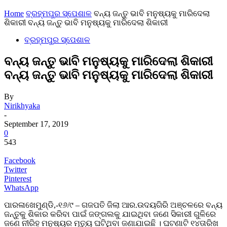
Home
ବ୍ରହ୍ମପୁର ସ୍ପେଶାଳ
ବନ୍ୟ ଜନ୍ତୁ ଭାବି ମନୁଷ୍ୟକୁ ମାରିଦେଲା
ଶିକାରୀ ବନ୍ୟ ଜନ୍ତୁ ଭାବି ମନୁଷ୍ୟକୁ ମାରିଦେଲା ଶିକାରୀ
ବ୍ରହ୍ମପୁର ସ୍ପେଶାଳ
ବନ୍ୟ ଜନ୍ତୁ ଭାବି ମନୁଷ୍ୟକୁ ମାରିଦେଲା ଶିକାରୀ
ବନ୍ୟ ଜନ୍ତୁ ଭାବି ମନୁଷ୍ୟକୁ ମାରିଦେଲା ଶିକାରୀ
By
Nirikhyaka
-
September 17, 2019
0
543
Facebook
Twitter
Pinterest
WhatsApp
ପାରଳାଖେମୁଣ୍ଡି,-୧୬/୯ – ଗଜପତି ଜିଲା ଆର.ଉଦୟଗିରି ଅଞ୍ଚଳରେ ବନ୍ୟ
ଜନ୍ତୁକୁ ଶିକାର କରିବା ପାଇଁ ଜଙ୍ଗଲକୁ ଯାଇଥିବା ଜଣେ ସିକାରୀ ଗୁଳିରେ
ଜଣେ ନୀରିହ ମନୁଷ୍ୟର ମୃତ୍ୟୁ ଘଟିଥିବା ଜଣାଯାଇଛି । ଘଟଣାଟି ୧୪ତାରିଖ