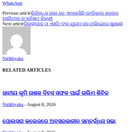
WhatsApp
Previous article
ଭିଜିଲାନ୍ସ ଜାଲ ରେ ଏମକେସିଜି ମେଡିକାଲ କଲେଜ
ହସପିଟାଲ ର କନିଷ୍ଠ କିରାଣୀ
Next article
ଜିଲ୍ଲାପାଳ ଓ ଏସପି:’ଙ୍କ ଯୁଗ୍ମ ଜନ-ଅଭିଯୋଗ ଶୁଣାଣୀ
Nirikhyaka
RELATED ARTICLES
ଜାତୀୟ କୃମି ନାଶକ ଦିବସ ସଫଳ ପାଇଁ ତାଲିମ ଶିବିର
Nirikhyaka
-
August 8, 2026
ପୋଲସରା କଲେଜରେ ଅବସରକାଳୀନ ସମ୍ବର୍ଦ୍ଧନା ସଭା