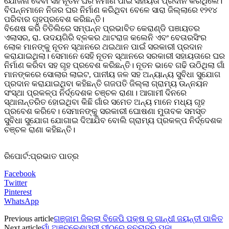
ଯୋଜନା ଦେବା ସହ ନୂତନ ଘର ନିର୍ମାଣ ପାଇଁ ସହାୟତା ପ୍ରଦାନ କରିଥିଲେ।
ବିପନ୍ନମାନେ ନିଜର ଘର ନିର୍ମାଣ କରିଥିବା ବେଳେ ସାରା ଜିଲ୍ଲାରେ ୧୨୧୪
ପରିବାର ଗୃହପ୍ରବେଶ କରିଛନ୍ତି।
ବିଶେଷ କରି ତିତିଲିରେ ସମ୍ପନ୍ନ ପ୍ରଭାବିତ କେରାଣ୍ଡି ପଞାୟତର
ଏଲାସର, ରା. ଉଦୟଗିରି ବ୍ଳକର ଥାଟରାଜ କଲେନି ଏବଂ ବେତାରସିଂର
ଲୋକ ମାନଙ୍କୁ ନୂତନ ସ୍ଥାନରେ ଥଇଥାନ ପାଇଁ ସରକାରୀ ପ୍ରଦାନ
କରାଯାଇଥିଲା। ସେମାନେ ସେହି ନୂତନ ସ୍ଥାନରେ ସରକାରୀ ସହାୟତାରେ ଘର
ନିର୍ମାଣ କରିବା ସହ ଗୃହ ପ୍ରବେଶ କରିଛନ୍ତି। ନୂତନ ଭାବେ ଗଢି ଉଠିଥିଲା ଗାଁ
ମାନଙ୍କରେ ସୋଲାର ଲାଇଟ, ପାନୀୟ ଜଳ ସହ ଅନ୍ୟାନ୍ୟ ସୁବିଧା ସୁଯୋଗ
ପ୍ରଦାନ କରାଯାଇଥିବା କହିଛନ୍ତି ଗଜପତି ଜିଲ୍ଲା ଗ୍ରାମ୍ୟ ଉନ୍ନୟନ
ସଂସ୍ଥା ପ୍ରକଳ୍ପ ନିର୍ଦ୍ଦେଶକ ଚଞ୍ଚଳ ରାଣା। ଆଗାମୀ ଦିନରେ
ସ୍ଥାନାନ୍ତରିତ ହୋଇଥିବା କିଛି ଗାଁର ସମେତ ଅନ୍ୟ ମାନେ ମଧ୍ୟ ଗୃହ
ପ୍ରବେଶ କରିବେ। ସେମାନଙ୍କୁ ସରକାରୀ ଘୋଷଣା ମୁତାବକ ସମସ୍ତ
ସୁବିଧା ସୁଯୋଗ ଯୋଗାଇ ଦିଆଯିବ ବୋଲି ଗ୍ରାମ୍ୟ ପ୍ରକଳ୍ପ ନିର୍ଦ୍ଦେଶକ
ଚଞ୍ଚଳ ରାଣା କହିଛନ୍ତି।
ରିପୋର୍ଟ:ପ୍ରଭାତ ପାତ୍ର
Facebook
Twitter
Pinterest
WhatsApp
Previous article
ଗଞ୍ଜାମ ଜିଲ୍ଲା ବିଜେପି ପକ୍ଷ ରୁ ଗାନ୍ଧୀ ଜୟନ୍ତୀ ପାଳିତ
Next article
ମାଁ ଅଞ୍ଚଳେଶ୍ୱରୀ ପୀଠରେ ନବରାତ୍ର ପୂଜା