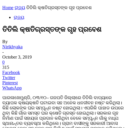
Home
ରାଜ୍ୟ
ତିତିଲି କ୍ଷତିଗ୍ରସ୍ତଙ୍କ ଗୃହ ପ୍ରବେଶ
ରାଜ୍ୟ
ତିତିଲି କ୍ଷତିଗ୍ରସ୍ତଙ୍କ ଗୃହ ପ୍ରବେଶ
By
Nirikhyaka
-
October 3, 2019
0
315
Facebook
Twitter
Pinterest
WhatsApp
ପାରଳାଖେମୁଣ୍ଡି, ୦୩/୧୦– ଗଜପତି ଜିଲ୍ଲାରେ ତିତିଲି ବାତ୍ୟାରେ
ବ୍ୟାପକ କ୍ଷୟକ୍ଷତି ଘଟାଇବା ସହ ଅନେକ ଧନଜୀବନ ନଷ୍ଟ କରିଥିଲା।
କିଛି ଲୋକଙ୍କ ଘର ସମ୍ପୂନ୍ନ ନଷ୍ଟ ହୋଇଥିଲା। ଏପରିକି ପାହାଡ ଉପରେ
ଥିବା କିଛି ଗାଁର ସମସ୍ତ ଘର କ୍ଷେତି ଗ୍ରସ୍ତ ହୋଇଥିଲା। ସରକାର ଗୃହ
ନିର୍ମାଣ ପାଇଁ ସହାୟତା ପ୍ରଦାନ କରିଥିବା ବେଳେ ସମ୍ପୂନ୍ନ ଗାଁକୁ ମଧ୍ଯ
ସ୍ଥାନାନ୍ତର ବ୍ୟବସ୍ଥା କରିଥିଲେ। ଗ୍ରାମ ବାସୀଙ୍କୁ ସରକାରୀ ଆବାସ