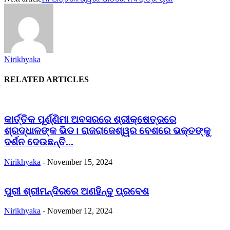
Nirikhyaka
RELATED ARTICLES
କାର୍ତ୍ତିକ ପୂର୍ଣ୍ଣିମା ଅବସରରେ ଶ୍ରୀକ୍ଷେତ୍ରରେ
ଶ୍ରଦ୍ଧାଳଙ୍କ ଭିଡ। ରାଜରାଜେଶ୍ୱର ବେଶରେ ଭକ୍ତଙ୍କୁ
ଦର୍ଶନ ଦେଉଛନ୍ତି...
Nirikhyaka
-
November 15, 2024
ପୁରୀ ଶ୍ରୀମନ୍ଦିରରେ ଅଣହିନ୍ଦୁ ପ୍ରବେଶ
Nirikhyaka
-
November 12, 2024