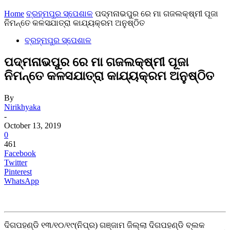
Home
ବ୍ରହ୍ମପୁର ସ୍ପେଶାଳ
ପଦ୍ମନାଭପୁର ରେ ମା ଗଜଲକ୍ଷ୍ମୀ ପୂଜା
ନିମନ୍ତେ କଳସଯାତ୍ରା କାଯ୍ୟକ୍ରମ ଅନୁଷ୍ଠିତ
ବ୍ରହ୍ମପୁର ସ୍ପେଶାଳ
ପଦ୍ମନାଭପୁର ରେ ମା ଗଜଲକ୍ଷ୍ମୀ ପୂଜା
ନିମନ୍ତେ କଳସଯାତ୍ରା କାଯ୍ୟକ୍ରମ ଅନୁଷ୍ଠିତ
By
Nirikhyaka
-
October 13, 2019
0
461
Facebook
Twitter
Pinterest
WhatsApp
ଦିଗପହଣ୍ଡି ୧୩/୧୦/୧୯(ନିପ୍ର) ଗଞ୍ଜାମ ଜିଲ୍ଲା ଦିଗପହଣ୍ଡି ବ୍ଲକ