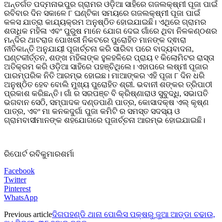
ଅନ୍ତର୍ଗତ ପଦ୍ମନାଭପୁର ଗ୍ରାମର ଓଡ଼ିଆ ସାହିରେ ଗଜଲକ୍ଷ୍ମୀ ପୂଜା ପାଇଁ
ରବିବାର ଦିନ ସକାଳେ ୮ ଘଣ୍ଟିକା ସମୟରେ ଗଜଲକ୍ଷ୍ମୀ ପୂଜା ପାଇଁ
କଳସ ଯାତ୍ରା କାଯ୍ୟକ୍ରମ ଅନୁଷ୍ଠିତ ହୋଇଯାଇଛି। ଏଥିରେ ଗ୍ରାମର
ଶତାଧିକ ମହିଳା ଏବଂ ପୁରୁଷ ମାନେ ଯୋଗ ଦେଇ ଗାଁରେ ଥିବା ନିଳକଣ୍ଠଶର
ମନ୍ଦିର ଥାଟରାଜ ପୋଖରୀ ନିକଟରେ ପୁରୋହିତ ମାନଙ୍କ ଦ୍ଵାରା
ନୀତିକାନ୍ତି ଅନୁଯାୟୀ ପୂଜାର୍ଚ୍ଚନା କରି ସାରିବା ପରେ ବାଦ୍ୟବାଦନା,
ଘଣ୍ଟକୀର୍ତ୍ତନ, ଶଙ୍ଖ ମହିଳାଙ୍କ ହୁଳହଳିରେ ପ୍ରାୟ ୧ କିଲୋମିଟର ରାସ୍ତା
ଅତିକ୍ରମ କରି ଓଡ଼ିଆ ସାହିରେ ପହଞ୍ଚିଥିଲେ। ଏହାପରେ ଲଷ୍ମୀ ପୂଜାର
ପାରମ୍ପରିକ ନିତି ଆରମ୍ଭ ହୋଇଛ। ମାଆଙ୍କର ଏହି ପୂଜା ୮ ଦିନ ଧରି
ଅନୁଷ୍ଠିତ ହେବ ବୋଲି ମୁଖ୍ୟ ପୁରୋହିତ ଶ୍ରୀ. ଭବାନୀ ଶଙ୍କର ତ୍ରିପାଠୀ
ପ୍ରକାଶ କରିଛନ୍ତି। ଗାଁ ର ସରପଞ୍ଚ ବି କ୍ରିଷ୍ଣାରାଓ ସୁବୁଦ୍ଧି, ସଭାପତି
ଭଗବାନ ସେଠି, ସମ୍ପାଦକ ଦଣ୍ଡପାଣି ପାତ୍ର, କୋସାଦକ୍ଷ ଏଲ୍ କୃଷ୍ଣ
ପାତ୍ର, ଏବଂ ମା କନକଦୁର୍ଗା ପୁଜା କମିଟି ର ସମସ୍ତ ସଦସ୍ୟ ଓ
ଗ୍ରାମବାସୀମାନଙ୍କ ଶହଯୋଗରେ ପୂଜାର୍ଚ୍ଚନା ଆରମ୍ଭ ହୋଇଯାଇଛି।
ରିପୋର୍ଟ ରବିକୁମାରଶର୍ମା
Facebook
Twitter
Pinterest
WhatsApp
Previous article
ଦିଗପହଣ୍ଡି ଥାନା ପୋଲିସ ପକ୍ଷରୁ ଜୁଆ ଆଡ୍ଡା ଚଢାଉ,