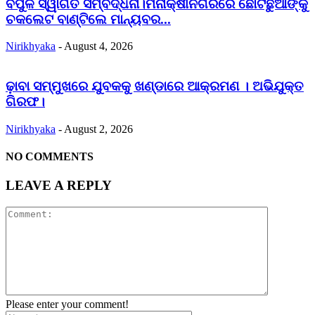
ବିପୁଳ ସ୍ୱାଗତ ସମ୍ବର୍ଦ୍ଧନା।ମିନାକ୍ଷୀନଗରରେ ଛୋଟଛୁଆଙ୍କୁ
ଚକଲେଟ ବାଣ୍ଟିଲେ ମାନ୍ୟବର...
Nirikhyaka
-
August 4, 2026
ଢ଼ାବା ସମ୍ମୁଖରେ ଯୁବକକୁ ଖଣ୍ଡାରେ ଆକ୍ରମଣ । ଅଭିଯୁକ୍ତ
ଗିରଫ।
Nirikhyaka
-
August 2, 2026
NO COMMENTS
LEAVE A REPLY
Please enter your comment!