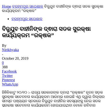
Home
ବ୍ରହ୍ମପୁର ସ୍ପେଶାଳ
ବିଜୁଯୁବ ବାହୀନିଙ୍କ ଦ୍ଵାରା ସଡକ ସୁରକ୍ଷା
କାର୍ଯ୍ୟକ୍ରମ “ରକ୍ଷକ”
ବ୍ରହ୍ମପୁର ସ୍ପେଶାଳ
ବିଜୁଯୁବ ବାହୀନିଙ୍କ ଦ୍ଵାରା ସଡକ ସୁରକ୍ଷା
କାର୍ଯ୍ୟକ୍ରମ “ରକ୍ଷକ”
By
Nirikhyaka
-
October 20, 2019
0
388
Facebook
Twitter
Pinterest
WhatsApp
ହିଞିଳିକାଟୁ ୨୦/୧୦ :- ରାଜ୍ୟ ସରକାରଙ୍କ ଦ୍ବାରା “ରକ୍ଷକ” ନୂତନ ସଡ଼କ
ସୁରକ୍ଷା ସଚେତନତା କାର୍ଯ୍ୟକ୍ରମ ଆରମ୍ଭ ହୋଇଛି ଏଥି ଦ୍ୱାରା ଜିଲ୍ଲାର
ସମସ୍ତ ପଞ୍ଚାୟତ ସ୍ତରରେ ବିଜୁଯୁବ ବାହୀନିର ସଦସ୍ୟଙ୍କୁ ନେଇ ସଡକ
ସୁରକ୍ଷା ସଚେତନତା କାର୍ଯ୍ୟକ୍ରମ ହୋଇଯାଇଥିବା ବେଳେ ରବିବାର