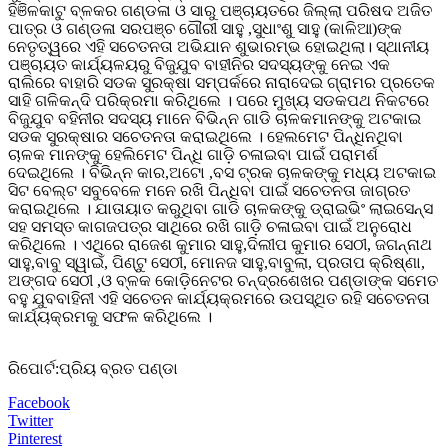
ହିଞିଳକାଟୁ ବ୍ଳକର ଗଣ୍ଡଳା ଓ ସାରୁ ପଞ୍ଚାୟତରେ ଜିଲ୍ଲା ପରିଷଦ ଅଜିତ
ପାତ୍ର ଓ ଗଣ୍ଡଳା ସରପଞ୍ଚ ଗୌରୀ ସାହୁ ,ସୁଧାଂଶୁ ସାହୁ (କାଳିଆ)ଙ୍କ
ନେତୃତ୍ୱରେ ଏହି ସଚେତନତା ଅଭିଯାନ ଶୁଭାରମ୍ଭ ହୋଇଥିଲା। ସ୍ଥାନୀୟ
ପଞ୍ଚାୟତ କାର୍ଯ୍ୟଳୟରୁ ବିଜୁଯୁବ ବାହୀନିର ସଦସ୍ୟଙ୍କୁ ନେଇ ଏକ
ରାଲିରେ ବାହାରି ସଡକ ସୁରକ୍ଷା ସମ୍ପର୍କରେ ନାରାଦେଇ ଗ୍ରାମର ପ୍ରତେକ
ସାହି ଗଳିକନ୍ଦି ପରିକ୍ରମା କରିଥିଲେ । ପରେ ମୁଖ୍ୟ ସଡକପଥ ନିକଟରେ
ବିଜୁଯୁବ ବହିନୀର ସଦସ୍ୟ ମାନେ ବିଭିନ୍ନ ଗାଡି ଚାଳକମାନଙ୍କୁ ଅଟକାଇ
ସଡକ ସୁରକ୍ଷାର ସଚେତନତା କରାଇଥିଲେ । ହେଲମେଟ ପିନ୍ଧିନଥିବା
ଚାଳକ ମାନଙ୍କୁ ହେଲିମେଟ ପିନ୍ଧି ଗାଡ଼ି ଚଳାଇବା ପାଇଁ ପରାମର୍ଶ
ଦେଇଥିଲେ । ବିଭିନ୍ନ କାର,ଅଟୋ ,ବସ ଟ୍ରକ ଚାଳକଙ୍କୁ ମଧ୍ୟ ଅଟକାଇ
ସିଟ ବେଲ୍ଟ ସବୁବେଳେ ମନେ ରଖି ପିନ୍ଧିବା ପାଇଁ ସଚେତନତା ଜାଗ୍ରତ
କରାଇଥିଲେ । ଯାତାୟାତ କରୁଥିବା ଗାଡି ଚାଳକଙ୍କୁ ଡ୍ରାଇଭିଂ ଲାଇସେନ୍ସ
ସହ ସମସ୍ତ କାଗଜପତ୍ର ସାଥିରେ ରଖି ଗାଡ଼ି ଚଳାଇବା ପାଇଁ ଅନୁରୋଧ
କରିଥିଲେ । ଏଥିରେ ରାଜେଶ କୁମାର ସାହୁ,ଦିଲୀପ କୁମାର ସେଠୀ, ଜଗନ୍ନାଥ
ସାହୁ,ବାବୁ ସ୍ୱାଇଁ, ପିଣ୍ଟୁ ସେଠୀ, ମୋନଜ ସାହୁ,ବାବୁଲା, ପ୍ରତାପ କ୍ରିଷ୍ଣା,
ଅଙ୍ଗଦ ସେଠୀ ,ଓ ବ୍ଳକ କୋଡ଼ିନେଟର ଚନ୍ଦ୍ରଶେଖର ପଣ୍ଡାଙ୍କ ସମେତ
ବହୁ ଯୁବବାହିନୀ ଏହି ସଚେତନ କାର୍ଯ୍ୟକ୍ରମରେ ଉପସ୍ଥିତ ରହି ସଚେତନତା
କାର୍ଯ୍ୟକ୍ରମକୁ ସଫଳ କରିଥିଲେ ।
ରିପୋର୍ଟ:ପ୍ରିୟ ବ୍ରତ ପଣ୍ଡା
Facebook
Twitter
Pinterest