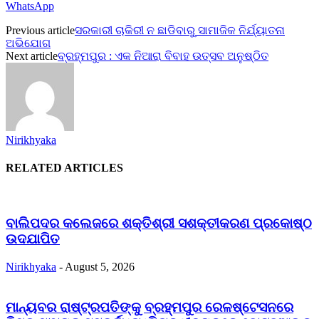
WhatsApp
Previous article
ସରକାରୀ ଚାକିରୀ ନ ଛାଡିବାରୁ ସାମାଜିକ ନିର୍ଯ୍ୟାତନା
ଅଭିଯୋଗ
Next article
ବ୍ରହ୍ମପୁର : ଏକ ନିଆରା ବିବାହ ଉତ୍ସବ ଅନୁଷ୍ଠିତ
Nirikhyaka
RELATED ARTICLES
ବାଲିପଦର କଲେଜରେ ଶକ୍ତିଶ୍ରୀ ସଶକ୍ତୀକରଣ ପ୍ରକୋଷ୍ଠ
ଉଦଯାପିତ
Nirikhyaka
-
August 5, 2026
ମାନ୍ୟବର ରାଷ୍ଟ୍ରପତିଙ୍କୁ ବ୍ରହ୍ମପୁର ରେଳଷ୍ଟେସନରେ