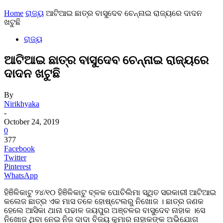
Home
ରାଜ୍ୟ
ଆଟିଆଇ ଛାତ୍ର ବାସୁଦେବ ଚେନ୍ନାଇ ରାଜ୍ୟରେ ଦାଦନ
ଖଟୁଛି
ରାଜ୍ୟ
ଆଟିଆଇ ଛାତ୍ର ବାସୁଦେବ ଚେନ୍ନାଇ ରାଜ୍ୟରେ
ଦାଦନ ଖଟୁଛି
By
Nirikhyaka
-
October 24, 2019
0
377
Facebook
Twitter
Pinterest
WhatsApp
ହିଞିଳିକାଟୁ ୨୪/୧୦ ହିଞିଳିକାଟୁ ବ୍ଳକ ପୋଚିଲିମା ସ୍ଥିତ ସରକାରୀ ଆଟିଆଇ
କଲେଜ ଛାତ୍ର ଏକ ମାସ ତଳେ ହୋଷ୍ଟେଲରୁ ନିଖୋଜ । ଛାତ୍ର ଜଣକ
ହେଲେ ଆସିକା ଥାନା ପଢାଳ ଜୟପୁର ଅଞ୍ଚଳର ବାସୁଦେବ ନାହାକ ।ସେ
ନିଖୋଜ ଥିବା ନେଇ ନିଜ ଦାଦା ବିଜୟ କୁମାର ନାହାକଙ୍କ ଅଭିଯୋଗ