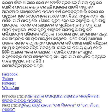
କ୍ରମେ ହିଞିଳି ଥାନାରେ କେଶ ନଂ ୨୯୧/୧୯ ପ୍ରକାରେ ମାମଲା ରୁଜୁ କରି
ପୋଲିସ ଘଟଣାର ତଦନ୍ତ ଚଳାଇଛି।ପ୍ରକାଶ ଥାଉକି ବାସୁଦେବ
ଆଇଟିଆଇ ହୋଷ୍ଟେଲରେ ପ୍ରଥମ ବର୍ଷ ଇଲେକ୍ଟ୍ରିକାଲ ବିଭାଗ ରେ
ପଢୁଥିଲେ ।ଗତ ସେପ୍ଟେମ୍ବର ମାସରେ ଦାଦା ବିଜୟ ବାସୁଦେବଙ୍କ ସହ
ମିଶିବା ପାଇଁ ଯାଇଥିଲେ । ହେଲେ ପୁତୁରା ସେଠାରେ ରହୁନଥିବା ଶୁଣି ବାକୁ
ପାଇଥିଲେ ।ଏନେଇ ସେ ହୋଷ୍ଟେଲ ର ସୁପରିଟେଣ୍ଡାଣ୍ଟ ଙ୍କୁ ଯାଇ
ପଚାରି ବୁଝିଥିଲେ ।୨ଦିନ ପୂର୍ବରୁ ବାସୁଦେବ ଗ୍ରାମକୁ ଯିବାକୁ କହି
ଚାଲିଯାଇଥିବା ପରିଚାଳକ କହିଥିଲେ । ସେଠାରେ ଥିବା ଛାତ୍ରମାନେ ଅନ୍ୟ
ଜଣ ଛାତ୍ରଙ୍କ ସହ ଚାଲିଯାଇଥିବା କହିଥିଲେ ।ପରେ ବିଜୟ ଆଖପାଖ
ଅଞ୍ଚଳ ସମେତ ବନ୍ଧୁବାନ୍ଧବ ପଚରାଉଚରା କରି ଖୋଜା ଖୋଜି କରିଥିଲେ
ମଧ୍ୟ ବାସୁଦେବର ପତ୍ତା ମିଳିନଥିଲା ।ପରେ ସେ ଉପାୟ ଶୂନ୍ୟ ହୋଇ
ହିଞିଳି ଥାନାରେ ଏତଲା ଦେଇଥିଲେ । ପୋଲିସ ଫୋନ ନଂ ଦ୍ୱାରା
ବାସୁଦେବଙ୍କ ପତ୍ତା ହୋଷ୍ଟେଲରୁ ସିଧା ଚାଲି ଯାଇ ଚେନ୍ନାଇ ରାଜ୍ୟରେ
ଦାଦନ ଖଟୁଥିବା ଜଣାପଡିଛି ।
ରିପୋର୍ଟ:ପ୍ରିୟବ୍ରତ ପଣ୍ଡା
Facebook
Twitter
Pinterest
WhatsApp
Previous article
ଦୀନ ଦୟାଲ ଉପାଧ୍ୟାୟ ପଞ୍ଚାୟତ ସଶକ୍ତିକରଣ
ହିଞିଳିକାଟୁ ବ୍ଳକ ପୁରସ୍କୃତ
Next article
ଦୁର୍ବନ୍ଧ ପଞ୍ଚାୟତରେ “ମୋ ନିବେଦନ” ଓ “ମୋ ଗାଁରେ
ତହସିଲ”