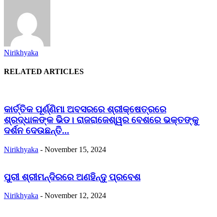
Nirikhyaka
RELATED ARTICLES
କାର୍ତ୍ତିକ ପୂର୍ଣ୍ଣିମା ଅବସରରେ ଶ୍ରୀକ୍ଷେତ୍ରରେ
ଶ୍ରଦ୍ଧାଳଙ୍କ ଭିଡ। ରାଜରାଜେଶ୍ୱର ବେଶରେ ଭକ୍ତଙ୍କୁ
ଦର୍ଶନ ଦେଉଛନ୍ତି...
Nirikhyaka
-
November 15, 2024
ପୁରୀ ଶ୍ରୀମନ୍ଦିରରେ ଅଣହିନ୍ଦୁ ପ୍ରବେଶ
Nirikhyaka
-
November 12, 2024