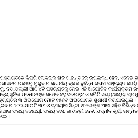
ିକ ପଞ୍ଚାୟତରେ କିପରି ଲୋକଙ୍କ ହାତ ପାହାନ୍ତାରେ ଉପଲବ୍ଧ ହେବ, ଏନେଇ 
ପ୍ରଶାସନର ପକ୍ଷରୁ ଗୁରୁବାର ସ୍ଥାନୀୟ ବ୍ଳକ ଦୁର୍ବନ୍ଧ ଗ୍ରାମ ପଞ୍ଚାୟତ କ
କଂଚୁରୁ, ଦୟାପଲ୍ଲୀ ଆଦି ୪ଟି ପଞ୍ଚାୟତକୁ ନେଇ ଏହି ଆୟୋଜିତ କାର୍ଯ୍ୟକ୍ର
 ପାତ୍ର,ସୁନିଲ ପ୍ରଧାନଙ୍କ ସମେତ ବହୁ ସରପଞ୍ଚ ଓ ସମିତି ସଭ୍ୟ/ସଭ୍ୟା ପ୍ର
ରୁ ପଞ୍ଚାୟତର ୩ ଅଭିଯୋଗ ମୋଟ ୧୫୬ଟି ଅଭିଯୋଗର ଶୁଣାଣୀ କରାଯାଇଥିଲା । 
ରଦାନ ୬୮ଇ-ପାଉତି ୩୫ ଓ ସ୍ଥାୟୀବାସିନ୍ଦା ୧୮ଜଣଙ୍କ ଆଦୀ ସହିତ ବିଭିନ୍
ୁୟାଁ, ଆରଆଇ ସଂଜୟ ବିଷୋୟୀ, ସଂଜୟ ଦାସ, ଗାୟତ୍ରୀ ଦେବି, ଯସ୍ମୀନ ଭୂୟାଁ ରଶ୍ମି
ିଲେ ।