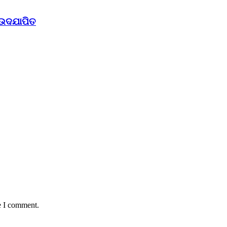
 ଉଦଯାପିତ
e I comment.