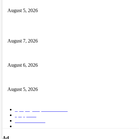
ବାଲିପଦର କଲେଜରେ ଶକ୍ତିଶ୍ରୀ ସଶକ୍ତୀକରଣ ପ୍ରକୋଷ୍ଠ ଉଦଯାପିତ
August 5, 2026
POPULAR POSTS
Odisha Govt Orders Immediate Posting of Teachers to Single-Teacher Sch
August 7, 2026
ଦେଶୀ ବନ୍ଧୁକ ନିର୍ମାଣ କାରଖାନା ଠାବ, ଦୁଇ ଦେଶୀ ବନ୍ଧୁକ ସମେତ ବନ୍ଧୁକ ନିର୍ମ
August 6, 2026
ବାଲିପଦର କଲେଜରେ ଶକ୍ତିଶ୍ରୀ ସଶକ୍ତୀକରଣ ପ୍ରକୋଷ୍ଠ ଉଦଯାପିତ
August 5, 2026
POPULAR CATEGORY
ବ୍ରହ୍ମପୁର ସ୍ପେଶାଳ
15572
ରାଜ୍ୟ
1689
ଦେଶ- ବିଦେଶ
91
ଭିଡିଓ
5
Ad