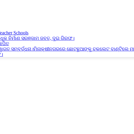
Teacher Schools
୍ଧୁକ ନିର୍ମାଣ ସରଞ୍ଜାମ ଜବତ, ଦୁଇ ଗିରଫ।
ାପିତ
୍ୱାଗତ ସମ୍ବର୍ଦ୍ଧନା।ମିନାକ୍ଷୀନଗରରେ ଛୋଟଛୁଆଙ୍କୁ ଚକଲେଟ ବାଣ୍ଟିଲେ ମ
ଫ।