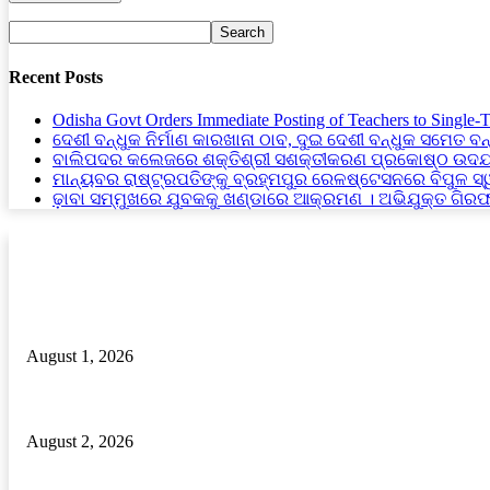
Recent Posts
Odisha Govt Orders Immediate Posting of Teachers to Single-
ଦେଶୀ ବନ୍ଧୁକ ନିର୍ମାଣ କାରଖାନା ଠାବ, ଦୁଇ ଦେଶୀ ବନ୍ଧୁକ ସମେତ ବନ
ବାଲିପଦର କଲେଜରେ ଶକ୍ତିଶ୍ରୀ ସଶକ୍ତୀକରଣ ପ୍ରକୋଷ୍ଠ ଉଦଯ
ମାନ୍ୟବର ରାଷ୍ଟ୍ରପତିଙ୍କୁ ବ୍ରହ୍ମପୁର ରେଳଷ୍ଟେସନରେ ବିପୁଳ ସ
ଢ଼ାବା ସମ୍ମୁଖରେ ଯୁବକକୁ ଖଣ୍ଡାରେ ଆକ୍ରମଣ । ଅଭିଯୁକ୍ତ ଗିର
RECENT POSTS
ଜନ୍ମଦିନ ରେ ରକ୍ତ କର୍କଟ ରେ ପିଡିତ ଶିଶୁ କୁ ସହାୟତା ର ହାତ ବଢାଇଲେ ବଣ୍ଟି
August 1, 2026
ଢ଼ାବା ସମ୍ମୁଖରେ ଯୁବକକୁ ଖଣ୍ଡାରେ ଆକ୍ରମଣ । ଅଭିଯୁକ୍ତ ଗିରଫ।
August 2, 2026