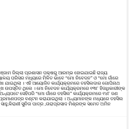
ଗଞ୍ଜାମ ଜିଲ୍ଲା ପ୍ରଶାସନ ପକ୍ଷରୁ ଆରମ୍ଭ ହୋଇଯାଇଛି ରାଜ୍ୟ
ାର୍ଯ୍ୟାଳୟ ପରିସର ମଧ୍ୟରେ ମିଳିତ ଭାବେ “ମୋ ନିବେଦନ” ଓ “ମୋ ଗାଁରେ
ମ ରଖା ଯାଇଥିଲା । ଏହି ଆୟୋଜିତ କାର୍ଯ୍ୟକ୍ରମରେ ତହସିଲଦାର ଗୋପିନାଥ
ମୁଖ ଉପସ୍ତିତ ଥିଲେ । ମୋ ନିବେଦନ କାର୍ଯ୍ୟକ୍ରମରେ ୧୩୮ ହିତାଧିକାରୀଙ୍କ
ଅନ୍ୟପଟେ ସେହିପରି “ମୋ ଗାଁରେ ତହସିଲ” କାର୍ଯ୍ୟକ୍ରମରେ ୧୪୮ ଜଣ
ନ ପ୍ରମାଣପତ୍ର ବଣ୍ଟନ କରାଯାଇଥିଲା । ଅନ୍ୟମାନଙ୍କ ମଧ୍ୟରେ ତହସିଲ
ନ ସାହୁ,କିରାଣୀ ସୁନିତା ପାତ୍ର ,ତାରାପ୍ରସାଦ ମିଶ୍ରଙ୍କ ସମେତ ଅମିନ