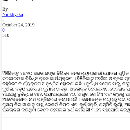
By
Nirikhyaka
-
October 24, 2019
0
510
ହିଞିଳିକାଟୁ ୨୪/୧୦ ସରକାରଙ୍କ ବିଭିନ୍ନ ଜନକଲ୍ୟାଣକାରୀ ଯୋଜନା ଗୁଡ଼
ସରକାରଙ୍କ ବିଭିନ୍ନ ନୂତନ କାର୍ଯ୍ୟକ୍ରମ । ହିଞିଳିକାଟୁ ତହସିଲ ଓ ବ୍ଳକ 
ତହସିଲ” କାର୍ଯ୍ୟକ୍ରମ ଅନୁଷ୍ଠିତ ହୋଇଯାଇଛି । ଦୁର୍ବନ୍ଧ ସମେତ ସାରୁ, 
କୁଅଁର, ବିଡ଼ିଓ ପ୍ରସନ୍ନ କୁମାର ପାତ୍ର, ଅତିରିକ୍ତ ତହସିଲଦାର ଦେବରାଜ
ମଧ୍ୟରୁ ଦୁର୍ବନ୍ଧର ୧୪୨, ଦୟାପଲ୍ଲୀର ୧୦, ସାରୁର ଗୋଟିଏ ଏବଂ କଂଚୁ
ଆବେଦନକାରୀ ନାମ ପଞ୍ଜିକରଣ କରାଯାଇଛି । ସେମାନଙ୍କ ମଧ୍ୟରୁ ପଟା ପ୍
ମୁଖ୍ୟ କିରାଣୀ କାଳୁ ସାହୁ, ରେକର୍ଡ଼ କିପର ଏନ. କୃର୍ଷ୍ଣମୂର୍ତି, ଯସ୍ମିନି ଭ
ପରିଚାଳନା କରିଥିବା ବେଳେ ତହସିଲର ୪ର୍ଥ କର୍ମଚାରୀ ମାନେ ସହଯୋଗ କରିଥ