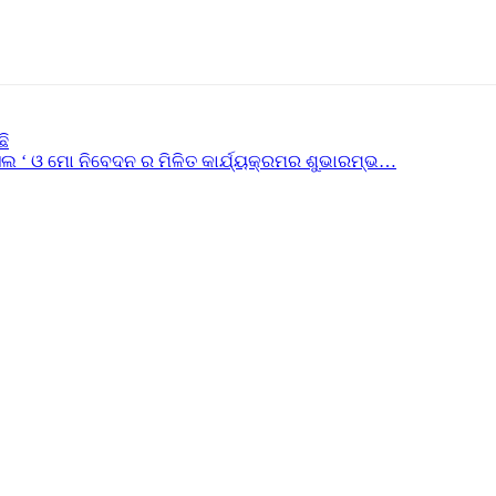
ଛି
ିଲ ‘ ଓ ମୋ ନିବେଦନ ର ମିଳିତ କାର୍ଯ୍ୟକ୍ରମର ଶୁଭାରମ୍ଭ…