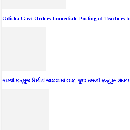
Odisha Govt Orders Immediate Posting of Teachers to
ଦେଶୀ ବନ୍ଧୁକ ନିର୍ମାଣ କାରଖାନା ଠାବ, ଦୁଇ ଦେଶୀ ବନ୍ଧୁକ ସମେ