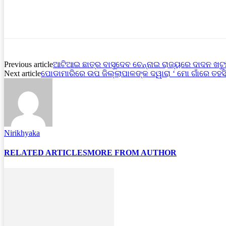
Previous article
ଆଟିଆଇ ଛାତ୍ର ବାସୁଦେବ ଚେନ୍ନାଇ ରାଜ୍ୟରେ ଦାଦନ ଖଟୁ
Next article
ପୋଡାମାରିରେ ଉପ ଜିଲ୍ଲାପାଳଙ୍କ ଦ୍ୱାରା ‘ ମୋ ଗାଁରେ ତହସ
Nirikhyaka
RELATED ARTICLES
MORE FROM AUTHOR