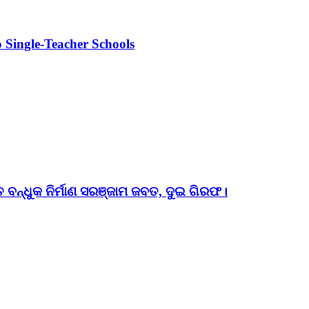
 Single-Teacher Schools
ତ ବନ୍ଧୁକ ନିର୍ମାଣ ସରଞ୍ଜାମ ଜବତ, ଦୁଇ ଗିରଫ।