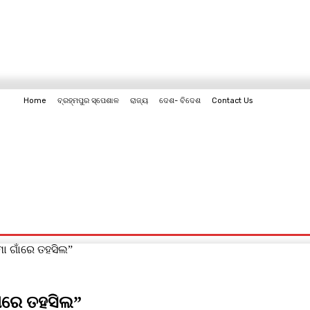
Home
ବ୍ରହ୍ମପୁର ସ୍ପେଶାଳ
ରାଜ୍ୟ
ଦେଶ- ବିଦେଶ
Contact Us
Contact Us
ୋ ଗାଁରେ ତହସିଲ”
ାଁରେ ତହସିଲ”