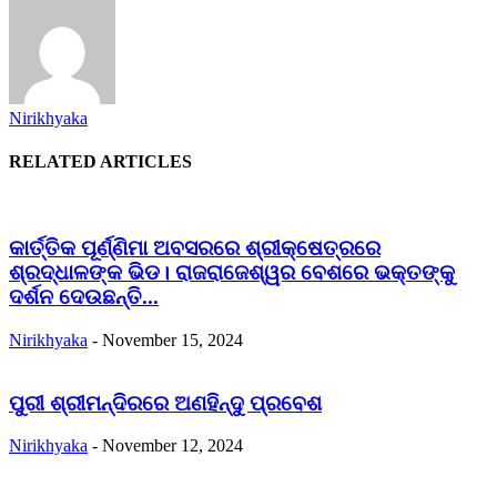
Nirikhyaka
RELATED ARTICLES
କାର୍ତ୍ତିକ ପୂର୍ଣ୍ଣିମା ଅବସରରେ ଶ୍ରୀକ୍ଷେତ୍ରରେ
ଶ୍ରଦ୍ଧାଳଙ୍କ ଭିଡ। ରାଜରାଜେଶ୍ୱର ବେଶରେ ଭକ୍ତଙ୍କୁ
ଦର୍ଶନ ଦେଉଛନ୍ତି...
Nirikhyaka
-
November 15, 2024
ପୁରୀ ଶ୍ରୀମନ୍ଦିରରେ ଅଣହିନ୍ଦୁ ପ୍ରବେଶ
Nirikhyaka
-
November 12, 2024