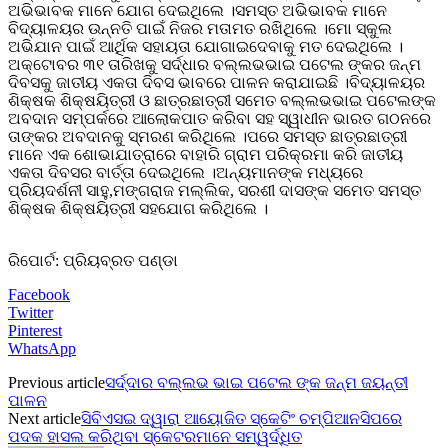
ଅଭିଭାବକ ମାନେ ଯୋଗ ଦେଇଥିଲେ ।ସମସ୍ତ ଅଭିଭାବକ ମାନେ
ବିଦ୍ୟାଳୟର ଉନ୍ନତି ପାଇଁ ନିଜର ମତାମତ ରଖିଥିଲେ ।ମୋ ସ୍କୁଲ
ଅଭିଯାନ ପାଇଁ ଆର୍ଥିକ ସହାୟତା ଯୋଗାଇଦେବାକୁ ମତ ଦେଇଥିଲେ ।
ଅକ୍ଟୋବର ୩୧ ତାରିଖକୁ ସର୍ଦ୍ଧାର ବଲ୍ଲଭଭାଇ ପଟେଲ ଙ୍କର ଜନ୍ମ
ଦିବସକୁ ଜାତୀୟ ଏକତା ଦିବସ ଭାବରେ ପାଳନ କରାଯାଇଛି ।ବିଦ୍ୟାଳୟର
ଶିକ୍ଷକ ଶିକ୍ଷୟିତ୍ରୀ ଓ ଛାତ୍ରଛାତ୍ରୀ ସମେତ ବଲ୍ଲଭଭାଇ ପଟେଲଙ୍କ
ଅବଦାନ ସମ୍ପର୍କରେ ଆଲୋକପାତ କରିବା ସହ ସ୍ୱାଧୀନ ଭାରତ ଗଠନରେ
ତାଙ୍କର ଅବଦାନକୁ ସ୍ମରଣ କରିଥିଲେ ।ପରେ ସମସ୍ତ ଛାତ୍ରଛାତ୍ରୀ
ମାନେ ଏକ ଶୋଭାଯାତ୍ରାରେ ବାହାରି ଗ୍ରାମ ପରିକ୍ରମା କରି ଜାତୀୟ
ଏକତା ଦିବସର ବାର୍ତ୍ତା ଦେଇଥିଲେ ।ଅନ୍ୟମାନଙ୍କ ମଧ୍ୟରେ
ପ୍ରିୟଦର୍ଶନୀ ସାହୁ,ମଙ୍ଗରାଜ ମଲ୍ଲିକ, ସରଶୀ ଦାସଙ୍କ ସମେତ ସମସ୍ତ
ଶିକ୍ଷକ ଶିକ୍ଷୟିତ୍ରୀ ସହଯୋଗ କରିଥିଲେ ।
ରିପୋର୍ଟ: ପ୍ରିୟବ୍ରତ ପଣ୍ଡା
Facebook
Twitter
Pinterest
WhatsApp
Previous article
ସର୍ଦ୍ଦାର ବଲ୍ଲଭ ଭାଇ ପଟେଲ ଙ୍କ ଜନ୍ମ ଜୟନ୍ତୀ
ପାଳନ
Next article
ସିବିଏସଇ ଦ୍ୱାରା ଆୟୋଜିତ ସ୍କେଟିଂ ଚମ୍ପିଆନସିପରେ
ପଦକ ହାସଲ କରିଥିବା ସ୍କେଟରମାନେ ସମ୍ୱର୍ଦ୍ଧିତ