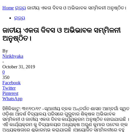
Home
ରାଜ୍ୟ
ଜାତୀୟ ଏକତା ଦିବସ ଓ ଅଭିଭାବକ ସମ୍ମିଳନୀ ଅନୁଷ୍ଠିତ।
ରାଜ୍ୟ
ଜାତୀୟ ଏକତା ଦିବସ ଓ ଅଭିଭାବକ ସମ୍ମିଳନୀ
ଅନୁଷ୍ଠିତ।
By
Nirikhyaka
-
October 31, 2019
0
350
Facebook
Twitter
Pinterest
WhatsApp
ହିଞିଳିକାଟୁ: ୩୧/୧୦/୧୯ –ସ୍ଥାନୀୟ ବ୍ଳକ ଅନ୍ତର୍ଗତ ଶାସନ ଆମ୍ବଗାଁ ସ୍ଥିତ
ଓଡ଼ିଶା ଆଦର୍ଶ ବିଦ୍ୟାଳୟ ପରିସରେ ଗୁରୁବାର ଶିକ୍ଷକ ଅଭିଭାବକ
ସମ୍ମିଳନୀ ଓ ଜାତୀୟ ଏକତା ଦିବସ କାର୍ଯ୍ୟକ୍ରମ ଅନୁଷ୍ଠିତ ହୋଇଯାଇଛି ।
ଏହି କାର୍ଯ୍ୟକ୍ରମ କୁ ବିଦ୍ୟାଳୟର ଅଧ୍ୟକ୍ଷ ଅରୁଣ କୁମାର ପଟେଲ ଙ୍କ
ଅଧ୍ୟକ୍ଷତାରେ ଶୁଭାରମ୍ଭ କରାଯାଇଛି ।ଆୟୋଜିତ ସମ୍ମିଳନୀରେ ବହୁ