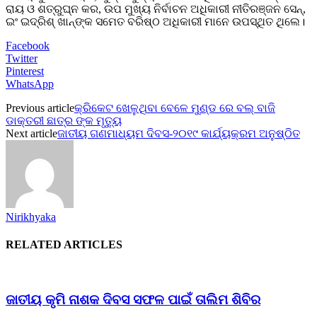
ରାୟ ଓ ଶତ୍ରୁଘ୍ନ କର, ଉପ ମୁଖ୍ୟ ନିର୍ବାଚନ ଅଧିକାରୀ ନୀତିରଞ୍ଜନ ସେନ୍‌,
ଇଂ ଇଦ୍ରିଶ୍‌ ଖାନ୍‌ଙ୍କ ସମେତ ବରିଷ୍ଠ ଅଧିକାରୀ ମାନେ ଉପସ୍ଥିତ ଥିଲେ।
Facebook
Twitter
Pinterest
WhatsApp
Previous article
କ୍ରିକେଟ ଖେଳୁଥିବା ବେଳେ ମୁଣ୍ଡ ରେ ବଲ୍ ବାଜି
ଡାକ୍ତରୀ ଛାତ୍ର ଙ୍କ ମୃତ୍ୟୁ
Next article
ଜାତୀୟ ଗଣମାଧ୍ୟମ ଦିବସ-୨୦୧୯ କାର୍ଯ୍ୟକ୍ରମ ଅନୁଷ୍ଠିତ
Nirikhyaka
RELATED ARTICLES
ଜାତୀୟ କୃମି ନାଶକ ଦିବସ ସଫଳ ପାଇଁ ତାଲିମ ଶିବିର