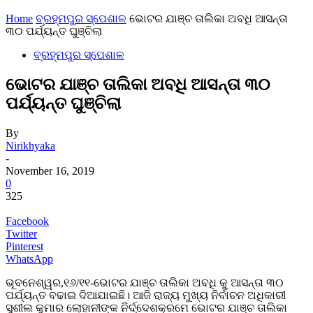
Home
ବ୍ରହ୍ମପୁର ସ୍ପେଶାଳ
ଭୋଟର ଯାଞ୍ଚ ତାଲିକା ଅବଧି ଆସନ୍ତା
୩୦ ପର୍ଯ୍ୟନ୍ତ ଘୁଞ୍ଚିଲା
ବ୍ରହ୍ମପୁର ସ୍ପେଶାଳ
ଭୋଟର ଯାଞ୍ଚ ତାଲିକା ଅବଧି ଆସନ୍ତା ୩୦
ପର୍ଯ୍ୟନ୍ତ ଘୁଞ୍ଚିଲା
By
Nirikhyaka
-
November 16, 2019
0
325
Facebook
Twitter
Pinterest
WhatsApp
ଭୂବନେଶ୍ୱର,୧୬/୧୧-ଭୋଟର ଯାଞ୍ଚ ତାଲିକା ଅବଧି କୁ ଆସନ୍ତା ୩୦
ପର୍ଯ୍ୟନ୍ତ ବଢାଇ ଦିଆଯାଇଛି। ଆଜି ରାଜ୍ୟ ମୁଖ୍ୟ ନିର୍ବାଚନ ଅଧିକାରୀ
ସୁଶୀଲ କୁମାର ଲୋହାନୀଙ୍କ ନିର୍ଦ୍ଦେଶକ୍ରମେ ଭୋଟର ଯାଞ୍ଚ ତାଲିକା