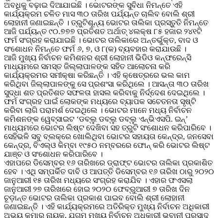
ଅବଧିକୁ ବଢ଼ାଇ ଦିଆଯାଇଛି । ଭୋଟରଙ୍କ ସୁବିଧା ନିମନ୍ତେ ଏହି
କାର୍ଯ୍ୟକ୍ରମ ଚଳିତ ମାସ ୩୦ ତାରିଖ ପର୍ଯ୍ୟନ୍ତ ଚାଲିବ ବୋଲି ଶ୍ରୀ
ଲୋହାନୀ ଜଣାଇଛନ୍ତି । ତ୍ରୁଟିଶୂନ୍ୟ ଭୋଟର ତାଲିକା ପ୍ରସ୍ତୁତି ନିମନ୍ତେ
ଆଜି ପର୍ଯ୍ୟନ୍ତ ୯୦.୭୭୭ ପ୍ରତିଶତ ଅର୍ଥାତ୍‌ ୪ଲକ୍ଷ ୮୫ ହଜାର ୨୪୧ଟି
ଫର୍ମ ସଂଗ୍ରହ କରାଯାଇଛି । ଭୋଟର ତାଲିକାରେ ଅନ୍ତର୍ଭୁକ୍ତ, ବାଦ ଓ
ସଂଶୋଧନ ନିମନ୍ତେ ଫର୍ମ ୬, ୭, ଓ ୮(କ) ବ୍ୟବହାର କରାଯାଉଛି ।
ଆଜି ମୁଖ୍ୟ ନିର୍ବାଚନ କମିଶନର ଶ୍ରୀ ଲୋହାନୀ ଭିଡିଓ କନ୍‌ଫରେନ୍ସି
ମାଧ୍ୟମରେ ସମସ୍ତ ଜିଲ୍ଲାପାଳଙ୍କ ସହିତ ଆଲୋଚନା କରି
କାର୍ଯ୍ୟକ୍ରମର ସମୀକ୍ଷା କରିଛନ୍ତି । ଏହି କ୍ଷେତ୍ରରେ ଭଲ କାମ
କରିଥିବା ଜିଲ୍ଲାପାଳଙ୍କୁ ସେ ପ୍ରଶଂସା କରିଥିଲେ । ଆସନ୍ତା ୩୦ ତାରିଖ
ସୁଦ୍ଧା ଶତ ପ୍ରତିଶତ ସଫଳତା ହାସଲ କରିବାକୁ ନିର୍ଦ୍ଦେଶ ଦେଇଥିଲେ ।
ଫର୍ମ ସଂଗ୍ରହ ପାଇଁ ଲୋକଙ୍କ ମଧ୍ୟରେ ବ୍ୟାପକ ସଚେତନତା ସୃଷ୍ଟି
କରିବା ଲାଗି ପରାମର୍ଶ ଦେଇଥିଲେ । ଭୋଟର ମାନେ ମଧ୍ୟ ନିର୍ବାଚନ
କମିଶନଙ୍କ ୱେବ୍‌ସାଇଟ ‘ଡବ୍ଲୁ ଡବ୍ଲୁ ଡବ୍ଲୁ ଏନ୍‌ଭିଏସପି. ଇନ୍‌’
ମାଧ୍ୟମରେ ଭୋଟର ଲିଷ୍ଟ ଦେଖିବା ସହ ତ୍ରୁଟି ସଂଶୋଧନ କରିପାରିବେ ।
ସେହିଭଳି ସବୁ ବ୍ଲକ୍‌ରେ ଖୋଲିଥିବା ଭୋଟର ସହାୟତା କେନ୍ଦ୍ର, ଜନସେବା
କେନ୍ଦ୍ର, ବିଏଲ୍‌ଓ କିମ୍ବା ୧୯୫୦ ନମ୍ବରରେ ଫୋନ୍‌ କରି ଭୋଟର ଲିଷ୍ଟ
ଯାଞ୍ଚ ଓ ସଂଶୋଧନ କରିପାରିବେ ।
ଏହାପରେ ଡିସେମ୍ବର ୧୬ ତାରିଖରେ ଡ୍ରାଫ୍ଟ ଭୋଟର ତାଲିକା ପ୍ରକାଶିତ
ହେବ । ଏଥି ସମ୍ପର୍କିତ ଦାବି ଓ ଆପତ୍ତି ଡିସେମ୍ବର ୧୬ ତାରିଖ ଠାରୁ ୨୦୨୦
ଜାନୁଆରୀ ୧୫ ତାରିଖ ମଧ୍ୟରେ ସଂଗ୍ରହ କରାଯିବ । ଏହାର ଫଏସଲା
ଜାନୁଆରୀ ୨୭ ତାରିଖରେ ହୋଇ ୨୦୨୦ ଫେବ୍ରୁଆରୀ ୭ ତାରିଖ ଦିନ
ଚୂଡ଼ାନ୍ତ ଭୋଟର ତାଲିକା ପ୍ରକାଶ ପାଇବ ବୋଲି ଶ୍ରୀ ଲୋହାନୀ
ଜଣାଇଛନ୍ତି । ଏହି କାର୍ଯ୍ୟକ୍ରମରେ ଅତିରିକ୍ତ ମୁଖ୍ୟ ନିର୍ବାଚନ ଅଧିକାରୀ
ଅଭୟ କୁମାର ନାୟକ, ଯୁଗ୍ମ ମୁଖ୍ୟ ନିର୍ବାଚନ ଅଧିକାରୀ ଭବାନୀ ପ୍ରସାଦ