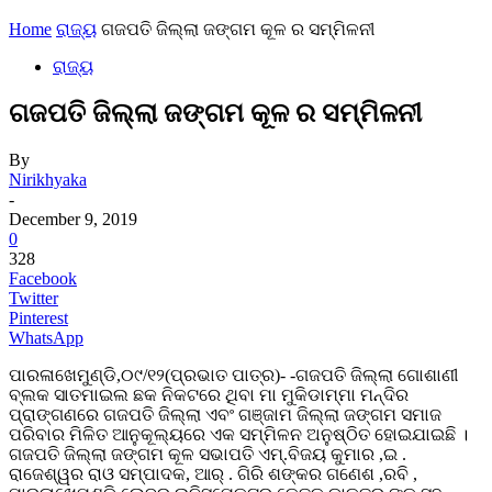
Home
ରାଜ୍ୟ
ଗଜପତି ଜିଲ୍ଲା ଜଙ୍ଗମ କୂଳ ର ସମ୍ମିଳନୀ
ରାଜ୍ୟ
ଗଜପତି ଜିଲ୍ଲା ଜଙ୍ଗମ କୂଳ ର ସମ୍ମିଳନୀ
By
Nirikhyaka
-
December 9, 2019
0
328
Facebook
Twitter
Pinterest
WhatsApp
ପାରଳାଖେମୁଣ୍ଡି,୦୯/୧୨(ପ୍ରଭାତ ପାତ୍ର)- -ଗଜପତି ଜିଲ୍ଲା ଗୋଶାଣୀ
ବ୍ଲକ ସାତମାଇଲ ଛକ ନିକଟରେ ଥିବା ମା ମୁକିଡାମ୍ମା ମନ୍ଦିର
ପ୍ରାଙ୍ଗଣରେ ଗଜପତି ଜିଲ୍ଲା ଏବଂ ଗଞ୍ଜାମ ଜିଲ୍ଲା ଜଙ୍ଗମ ସମାଜ
ପରିବାର ମିଳିତ ଆନୁକୂଲ୍ୟରେ ଏକ ସମ୍ମିଳନ ଅନୁଷ୍ଠିତ ହୋଇଯାଇଛି ।
ଗଜପତି ଜିଲ୍ଲା ଜଙ୍ଗମ କୂଳ ସଭାପତି ଏମ୍.ବିଜୟ କୁମାର ,ଇ .
ରାଜେଶ୍ୱର ରାଓ ସମ୍ପାଦକ, ଆର୍ . ଗିରି ଶଙ୍କର ଗଣେଶ ,ରବି ,