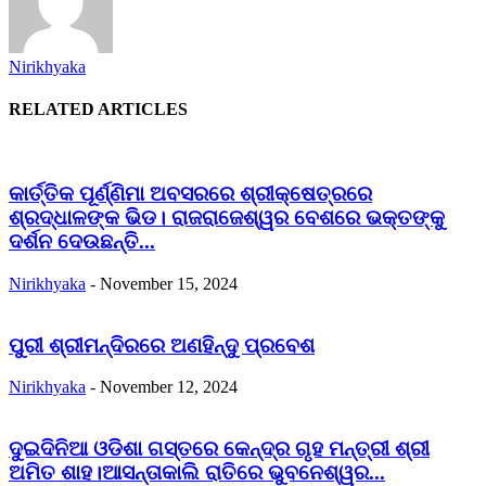
Nirikhyaka
RELATED ARTICLES
କାର୍ତ୍ତିକ ପୂର୍ଣ୍ଣିମା ଅବସରରେ ଶ୍ରୀକ୍ଷେତ୍ରରେ
ଶ୍ରଦ୍ଧାଳଙ୍କ ଭିଡ। ରାଜରାଜେଶ୍ୱର ବେଶରେ ଭକ୍ତଙ୍କୁ
ଦର୍ଶନ ଦେଉଛନ୍ତି...
Nirikhyaka
-
November 15, 2024
ପୁରୀ ଶ୍ରୀମନ୍ଦିରରେ ଅଣହିନ୍ଦୁ ପ୍ରବେଶ
Nirikhyaka
-
November 12, 2024
ଦୁଇଦିନିଆ ଓଡିଶା ଗସ୍ତରେ କେନ୍ଦ୍ର ଗୃହ ମନ୍ତ୍ରୀ ଶ୍ରୀ
ଅମିତ ଶାହ।ଆସନ୍ତାକାଲି ରାତିରେ ଭୁବନେଶ୍ୱର...