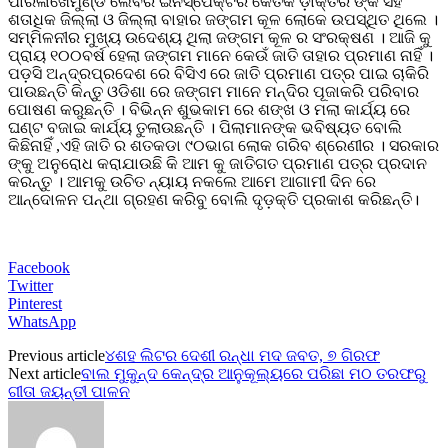
ପାରଳାଖେମୁଣ୍ଡି ଲେବର ଇନିସ୍ପେକ୍ଟର କେତକ ଡ଼ାକ୍ତର ଙ୍କ ସହ
ଶତାଧିକ ଜିଲ୍ଲା ଓ ଜିଲ୍ଲା ବାହାର ଜଙ୍ଗମ କୂଳ ଲୋକେ ଉପସ୍ଥିତ ଥିଲେ ।
ସମ୍ମିଳନୀର ମୁଖ୍ୟ ଉଦେଶ୍ୟ ଥିଲା ଜଙ୍ଗମ କୂଳ ର ସଂରକ୍ଷଣ । ଆଜି କୁ
ପ୍ରାୟ ୧୦୦ବର୍ଷ ହେଲା ଜଙ୍ଗମ ମାନେ କେଉଁ ଜାତି ତାହାର ପ୍ରମାଣ ନାହିଁ ।
ପଡ଼ସି ଅନ୍ଦ୍ରପ୍ରଦେଶ ରେ ବିସିଏ ରେ ଜାତି ପ୍ରମାଣ ପତ୍ର ପାଇ ଚାକିରି
ପାଉଛନ୍ତି କିନ୍ତୁ ଓଡିଶା ରେ ଜଙ୍ଗମ ମାନେ ମନ୍ଦିର ପୂଜାକରି ପରିବାର
ପୋଷଣ କରୁଛନ୍ତି । ବିଭିନ୍ନ ଶୁଭକାମ ରେ ଶଙ୍ଖ ଓ ମଲା କାର୍ଯ୍ୟ ରେ
ଘଣ୍ଟ ବଜାଇ କାର୍ଯ୍ୟ ତୁଲାଉଛନ୍ତି । ପିଲାମାନଙ୍କ ଭବିଷ୍ୟତ ବୋଲି
କିଛିନାହିଁ ,ଏହି ଜାତି ର ଶତକଡା ୯୦ଭାଗ ଲୋକ ଗରିବ ଶ୍ରେଣୀର । ସରକାର
ଙ୍କୁ ଅନୁରୋଧ କରାଯାଉଛି କି ଆମ କୁ ଜାତିଗତ ପ୍ରମାଣ ପତ୍ର ପ୍ରଦାନ
କରନ୍ତୁ । ଆମକୁ ଉଚିତ ନ୍ୟାୟ ନକଲେ ଆମେ ଆଗାମୀ ଦିନ ରେ
ଆନ୍ଦୋଳନ ପନ୍ଥା ଗ୍ରହଣ କରିବୁ ବୋଲି ଦୃଡ଼କ୍ତି ପ୍ରକାଶ କରିଛନ୍ତି।
Facebook
Twitter
Pinterest
WhatsApp
Previous article
୪ଶହ ଲିଟର ଦେଶୀ ରନ୍ଧା ମଦ ଜବତ, ୭ ଗିରଫ
Next article
ବାଲ ମୁକୁନ୍ଦ କେନ୍ଦ୍ର ଆନୁକୂଲ୍ୟରେ ପରିଛା ମଠ ତରଫରୁ
ଗୀତା ଜୟନ୍ତୀ ପାଳନ