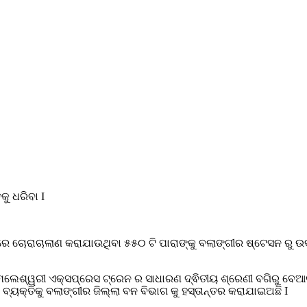
ୁ ଧରିବା I
 ଚୋରାଚାଲାଣ କରାଯାଉଥିବା ୫୫୦ ଟି ପାରାଙ୍କୁ ବଲାଙ୍ଗୀର ଷ୍ଟେସନ ରୁ ଉଦ
ଲେଶ୍ୱରୀ ଏକ୍ସପ୍ରେସ ଟ୍ରେନ ର ସାଧାରଣ ଦ୍ଵିତୀୟ ଶ୍ରେଣୀ ବଗିରୁ ବେ
୍ୟକ୍ତିକୁ ବଲାଙ୍ଗୀର ଜିଲ୍ଲା ବନ ବିଭାଗ କୁ ହସ୍ତାନ୍ତର କରାଯାଇଅଛି I