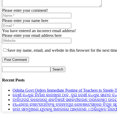
Please enter your comment!
Please enter your name here
You have entered an incorrect email address!
Please enter your email address here
Save my name, email, and website in this browser for the next tim
Recent Posts
Odisha Govt Orders Immediate Posting of Teachers to Single-
ଦେଶୀ ବନ୍ଧୁକ ନିର୍ମାଣ କାରଖାନା ଠାବ, ଦୁଇ ଦେଶୀ ବନ୍ଧୁକ ସମେତ ବନ
ବାଲିପଦର କଲେଜରେ ଶକ୍ତିଶ୍ରୀ ସଶକ୍ତୀକରଣ ପ୍ରକୋଷ୍ଠ ଉଦଯ
ମାନ୍ୟବର ରାଷ୍ଟ୍ରପତିଙ୍କୁ ବ୍ରହ୍ମପୁର ରେଳଷ୍ଟେସନରେ ବିପୁଳ ସ
ଢ଼ାବା ସମ୍ମୁଖରେ ଯୁବକକୁ ଖଣ୍ଡାରେ ଆକ୍ରମଣ । ଅଭିଯୁକ୍ତ ଗିର