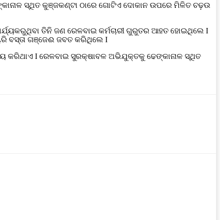
ଙ୍କାନାଳ ସ୍ଥିତ କୁଞ୍ଜକଣ୍ଟା ଠାରେ ଗୋଟିଏ ଦୋକାନ ଉପରେ ମିଳିତ ଚଢ଼ଉ
୍ଯ୍ୟକରୁଥିବା ତିନି ଜଣ ରେଳବାଇ କର୍ମଚାରୀ ଗୁରୁତର ଆହତ ହୋଇଥିଲେ I
ରି ବସ୍ତା ଗଞ୍ଜେଈ ଜବତ କରିଥିଲେ I
ୟ କରିଥାଏ I ରେଳବାଇ ସୁରକ୍ଷାବଳ ଅଭିଯୁକ୍ତକୁ ଢେଙ୍କାନାଳ ସ୍ଥିତ