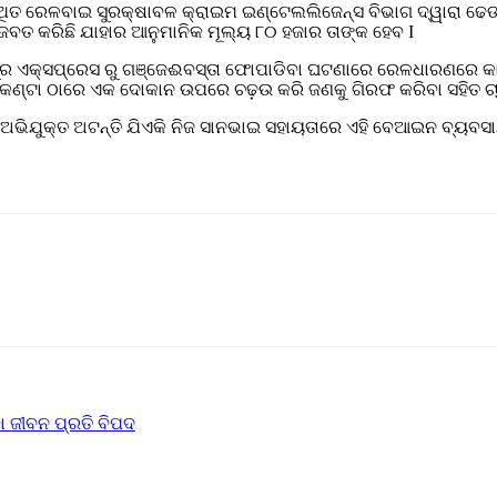
୍ଥିତ ରେଳବାଇ ସୁରକ୍ଷାବଳ କ୍ରାଇମ ଇଣ୍ଟେଲଲିଜେନ୍ସ ବିଭାଗ ଦ୍ୱାରା ଢେ
 ଜବତ କରିଛି ଯାହାର ଆନୁମାନିକ ମୂଲ୍ୟ ୮୦ ହଜାର ତାଙ୍କ ହେବ I
ପୁର ଏକ୍ସପ୍ରେସ ରୁ ଗଞ୍ଜେଈବସ୍ତା ଫୋପାଡିବା ଘଟଣାରେ ରେଳଧାରଣରେ କାର
୍ଜକଣ୍ଟା ଠାରେ ଏକ ଦୋକାନ ଉପରେ ଚଢ଼ଉ କରି ଜଣକୁ ଗିରଫ କରିବା ସହିତ ଚା
ଅଭିଯୁକ୍ତ ଅଟନ୍ତି ଯିଏକି ନିଜ ସାନଭାଇ ସହାୟତାରେ ଏହି ବେଆଇନ ବ୍ୟବସା
 ଜୀବନ ପ୍ରତି ବିପଦ