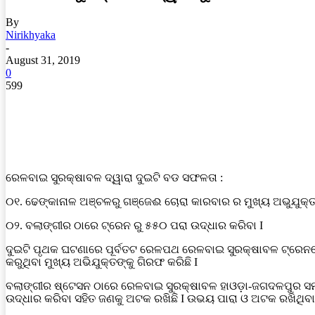
By
Nirikhyaka
-
August 31, 2019
0
599
ରେଳବାଇ ସୁରକ୍ଷାବଳ ଦ୍ୱାରା ଦୁଇଟି ବଡ ସଫଳତା :
୦୧. ଢେଙ୍କାନାଳ ଅଞ୍ଚଳରୁ ଗଞ୍ଜେଈ ଚୋରା କାରବାର ର ମୁଖ୍ୟ ଅଭୁଯୁକ୍ତକ
୦୨. ବଲାଙ୍ଗୀର ଠାରେ ଟ୍ରେନ ରୁ ୫୫୦ ପରା ଉଦ୍ଧାର କରିବା I
ଦୁଇଟି ପୃଥକ ଘଟଣାରେ ପୂର୍ବତଟ ରେଳପଥ ରେଳବାଇ ସୁରକ୍ଷାବଳ ଟ୍ରେନରେ
କରୁଥିବା ମୁଖ୍ୟ ଅଭିଯୁକ୍ତଙ୍କୁ ଗିରଫ କରିଛି I
ବଲାଙ୍ଗୀର ଷ୍ଟେସନ ଠାରେ ରେଳବାଇ ସୁରକ୍ଷାବଳ ହାଓଡ଼ା-ଜଗଦଳପୁର ସମ
ଉଦ୍ଧାର କରିବା ସହିତ ଜଣକୁ ଅଟକ ରଖିଛି I ଉଭୟ ପାରା ଓ ଅଟକ ରଖିଥିବା ବ