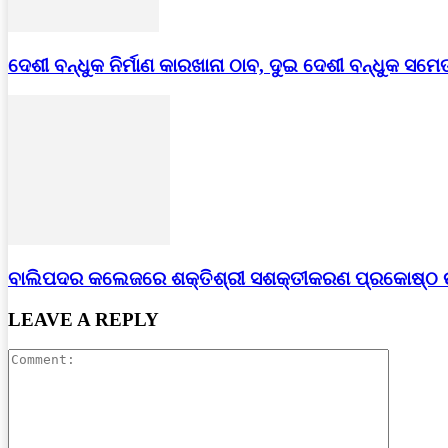
ଦେଶୀ ବନ୍ଧୁକ ନିର୍ମାଣ କାରଖାନା ଠାବ, ଦୁଇ ଦେଶୀ ବନ୍ଧୁକ ସମେ
ବାଲିପଦର କଲେଜରେ ଶକ୍ତିଶ୍ରୀ ସଶକ୍ତୀକରଣ ପ୍ରକୋଷ୍ଠ
LEAVE A REPLY