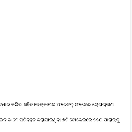
୍ଧାର କରିବା ସହିତ ଢେଙ୍କାନାଳ ଅଞ୍ଚଳରୁ ଗଞ୍ଜେଈ ଚୋରାଚାଲାଣ
ଆଇନ ଭାବେ ପରିବହନ କରାଯାଉଥିବା ୭ଟି ଟୋକେଇରେ ୫୫୦ ପାରାଙ୍କୁ