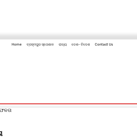
Home
ବ୍ରହ୍ମପୁର ସ୍ପେଶାଳ
ରାଜ୍ୟ
ଦେଶ- ବିଦେଶ
Contact Us
Contact Us
ସଫଳତା
ା