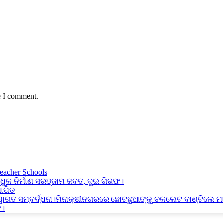
e I comment.
Teacher Schools
୍ଧୁକ ନିର୍ମାଣ ସରଞ୍ଜାମ ଜବତ, ଦୁଇ ଗିରଫ।
ାପିତ
୍ୱାଗତ ସମ୍ବର୍ଦ୍ଧନା।ମିନାକ୍ଷୀନଗରରେ ଛୋଟଛୁଆଙ୍କୁ ଚକଲେଟ ବାଣ୍ଟିଲେ ମ
ଫ।