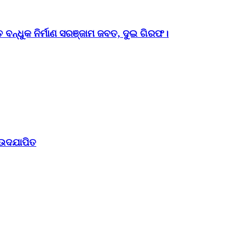
ତ ବନ୍ଧୁକ ନିର୍ମାଣ ସରଞ୍ଜାମ ଜବତ, ଦୁଇ ଗିରଫ।
 ଉଦଯାପିତ