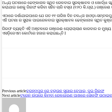
ଅନ୍ୟ ଘଟଣାରେ ଢେଙ୍କାନାଳ ସ୍ଥିତ ରେଳବାଇ ସୁରକ୍ଷାବଳ ଓ ଖୋର୍ଦ୍ଧା ସ
କରାଯାଇ ଜଣକୁ ଗିରଫ କରିବା ସହିତ ଚାରି ବସ୍ତା (୧୬୦ କି.ଗ୍ରା.) ଗଞ୍ଜେଈ
ଏଠାରେ ଦର୍ଶାଯାଇପାରେ ଯେ ଗତ ୧୧ ତାରିଖ ଦିନ ଚଳନ୍ତା ହାଓଡ଼ା-ସମ୍ବଲ
ଏହି ଘଟଣା ର ସୁରାକ ପାଇରେଳବାଇ ସୁରକ୍ଷାବଳ ଢେଙ୍କାନାଳ ସ୍ଥିତ କୁଞ
ଗିରଫ ବ୍ୟକ୍ତି ଏହି ଅଞ୍ଚଳରେ ଗଞ୍ଜେଈ ଚୋରାଚାଲାଣ କାରବାର ର ମୁଖ୍ୟ 
ଏସଡ଼ିଜେଏମ କୋର୍ଟରେ ହଜାର କରାଇଛନ୍ତି I
Previous article
ବ୍ରହ୍ମପୁର ରେ ବ୍ରାଉନ ସୁଗାର ବେପାର, ଦୁଇ ଗିରଫ
Next article
ଟ୍ରେନ ଉପରେ କିମ୍ବା ରେଳଧାରଣ ପାଖରେ ସେଲ୍ଫି ଉଠାଇବା