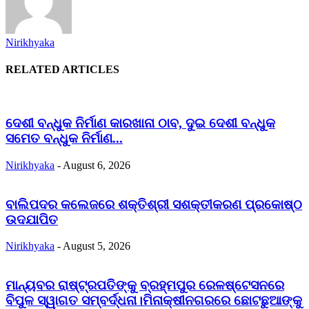
Nirikhyaka
RELATED ARTICLES
ଦେଶୀ ବନ୍ଧୁକ ନିର୍ମାଣ କାରଖାନା ଠାବ, ଦୁଇ ଦେଶୀ ବନ୍ଧୁକ
ସମେତ ବନ୍ଧୁକ ନିର୍ମାଣ...
Nirikhyaka
-
August 6, 2026
ବାଲିପଦର କଲେଜରେ ଶକ୍ତିଶ୍ରୀ ସଶକ୍ତୀକରଣ ପ୍ରକୋଷ୍ଠ
ଉଦଯାପିତ
Nirikhyaka
-
August 5, 2026
ମାନ୍ୟବର ରାଷ୍ଟ୍ରପତିଙ୍କୁ ବ୍ରହ୍ମପୁର ରେଳଷ୍ଟେସନରେ
ବିପୁଳ ସ୍ୱାଗତ ସମ୍ବର୍ଦ୍ଧନା।ମିନାକ୍ଷୀନଗରରେ ଛୋଟଛୁଆଙ୍କୁ