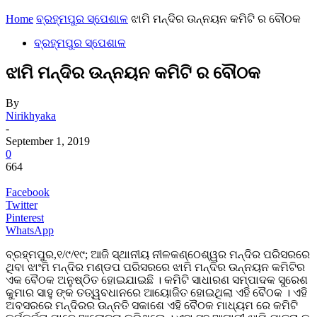
Home
ବ୍ରହ୍ମପୁର ସ୍ପେଶାଳ
ଝାମି ମନ୍ଦିର ଉନ୍ନୟନ କମିଟି ର ବୌଠକ
ବ୍ରହ୍ମପୁର ସ୍ପେଶାଳ
ଝାମି ମନ୍ଦିର ଉନ୍ନୟନ କମିଟି ର ବୌଠକ
By
Nirikhyaka
-
September 1, 2019
0
664
Facebook
Twitter
Pinterest
WhatsApp
ବ୍ରହ୍ମପୁର,୧/୯/୧୯; ଆଜି ସ୍ଥାନୀୟ ନୀଳକଣ୍ଠେଶ୍ୱର ମନ୍ଦିର ପରିସରରେ
ଥିବା ଝାଂମି ମନ୍ଦିର ମଣ୍ଡପ ପରିସରରେ ଝାମି ମନ୍ଦିର ଉନ୍ନୟନ କମିଟିର
ଏକ ବୈଠକ ଅନୁଷ୍ଠିତ ହୋଇଯାଇଛି । କମିଟି ସାଧାରଣ ସମ୍ପାଦକ ସୁରେଶ
କୁମାର ସାହୁ ଙ୍କ ତତ୍ୱବଧାନରେ ଆୟୋଜିତ ହୋଇଥିଲା ଏହି ବୈଠକ । ଏହି
ଅବସରରେ ମନ୍ଦିରର ଉନ୍ନତି ସକାଶେ ଏହି ବୈଠକ ମାଧ୍ୟମ ରେ କମିଟି