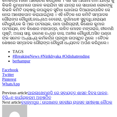
କର୍ମକର୍ତ୍ତା ମାନେ ଆଲୋଚନା କରିଥିଲେ । ଏହା ସହ ଆଗାମୀ ଝାମି ଯାତ୍ରା କୁ
କିଭଳି ଧୁମଧାମରେ ପାଳନ କରାଯିବା ସହ ଯାତ୍ରା ରେ ସାଧାରଣ ଲୋକଙ୍କୁ
କିଭଳି କମିଟି ପକ୍ଷରୁ ଉପଯୁକ୍ତ ସୁବିଧା ଯୋଗାଇ ଦିଆଯାଇପାରିବ ସେ
ନେଇ ଆଲୋକପାତ କରାଯାଇଥିଲା । ଏହି ବୈଠକ ରେ କମିଟି ସମ୍ପାଦକ
ଗୌରାଙ୍ଗ ଚୌଧୁରୀ,ଜଗନ୍ନାଥ ବେହେରା, ଦୁର୍ଗମାଧଵ ସୁବୁଦ୍ଧି,ନାରାୟଣ
ଚୋୖଧୁରୀ,କେ ଭି ଆର ପଟନାୟକ, ଉମା ପାଣିଗ୍ରାହୀ, କିଶୋର କୁମାର
ପଟନାୟକ, ନବ କିଶୋର ମହାପାତ୍ର, ଲଳିତ ମୋହନ ମଙ୍ଗରାଜ, ନୀଳମଣି
ପୃଷ୍ଟି, ଅଜୟ ସାହୁ, ରମେଶ ଚନ୍ଦ୍ର ଦାସ, ଅନୀଲ ଚୌଧୁରୀ,ଅସିତ ପଣ୍ଡା
ଙ୍କ ସମେତ ଅନ୍ୟାନ୍ୟ କର୍ମକର୍ତ୍ତା ପ୍ରମୁଖ ଉପସ୍ଥିତ ଥିଲେ । ବୈଠକ
ଶେଷରେ ସମ୍ପାଦକ ଗୌରାଙ୍ଗ ଚୌଧୁରୀ ଧନ୍ୟବାଦ ଅର୍ପଣ କରିଥିଲେ।
TAGS
#BreakingNews #Nirikhyaka #Odishatrending
berhampur
Facebook
Twitter
Pinterest
WhatsApp
Previous article
ପାରଳାଖେମୁଣ୍ଡି ରେ ସ୍ବାୟତ୍ତ ଶାସନ ଦିବସ ପାଳନ,
ବିଭିନ୍ନ କାର୍ଯ୍ୟକ୍ରମ ଅନୁଷ୍ଠିତ
Next article
ବ୍ରହ୍ମପୁର : ଉପଖଣ୍ଡ ସ୍ତରୀୟ ରାଜସ୍ବ ସମୀକ୍ଷା ବୌଠକ