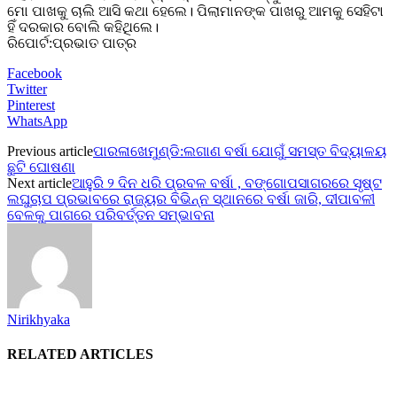
ମୋ ପାଖକୁ ଚାଲି ଆସି କଥା ହେଲେ। ପିଲାମାନଙ୍କ ପାଖରୁ ଆମକୁ ସେହିଟା
ହିଁ ଦରକାର ବୋଲି କହିଥିଲେ।
ରିପୋର୍ଟ:ପ୍ରଭାତ ପାତ୍ର
Facebook
Twitter
Pinterest
WhatsApp
Previous article
ପାରଳାଖେମୁଣ୍ଡି:ଲଗାଣ ବର୍ଷା ଯୋଗୁଁ ସମସ୍ତ ବିଦ୍ୟାଳୟ
ଛୁଟି ଘୋଷଣା
Next article
ଆହୁରି ୨ ଦିନ ଧରି ପ୍ରବଳ ବର୍ଷା , ବଙ୍ଗୋପସାଗରରେ ସୃଷ୍ଟ
ଲଘୁଚାପ ପ୍ରଭାବରେ ରାଜ୍ୟର ବିଭିନ୍ନ ସ୍ଥାନରେ ବର୍ଷା ଜାରି, ଦୀପାବଳୀ
ବେଳକୁ ପାଗରେ ପରିବର୍ତ୍ତନ ସମ୍ଭାବନା
Nirikhyaka
RELATED ARTICLES