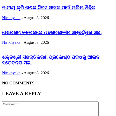
ଜାତୀୟ କୃମି ନାଶକ ଦିବସ ସଫଳ ପାଇଁ ତାଲିମ ଶିବିର
Nirikhyaka
-
August 8, 2026
ପୋଲସରା କଲେଜରେ ଅବସରକାଳୀନ ସମ୍ବର୍ଦ୍ଧନା ସଭା
Nirikhyaka
-
August 8, 2026
ଶକ୍ତିଶ୍ରୀ ସଶକ୍ତିକରଣ ପ୍ରକୋଷ୍ଠ ପକ୍ଷରୁ ଆଇନ
ସଚେତନତା ସଭା
Nirikhyaka
-
August 8, 2026
NO COMMENTS
LEAVE A REPLY