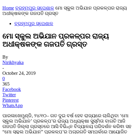
Home
ବ୍ରହ୍ମପୁର ସ୍ପେଶାଳ
ମୋ ସ୍କୁଲ ଅଭିଯାନ ପ୍ରକଳ୍ପର ରାଜ୍ୟ
ଅଧୀକ୍ଷକଙ୍କ ଗଜପତି ଗ୍ରସ୍ତ
ବ୍ରହ୍ମପୁର ସ୍ପେଶାଳ
ମୋ ସ୍କୁଲ ଅଭିଯାନ ପ୍ରକଳ୍ପର ରାଜ୍ୟ
ଅଧୀକ୍ଷକଙ୍କ ଗଜପତି ଗ୍ରସ୍ତ
By
Nirikhyaka
-
October 24, 2019
0
365
Facebook
Twitter
Pinterest
WhatsApp
ପାରଳାଖେମୁଣ୍ଡି, ୨୪/୧୦– ଗତ ଦୁଇ ବର୍ଷ ହେବ ରାଜ୍ୟରେ ଚାଲିଥିବା ‘ମୋ
ସ୍କୁଲ ଅଭିଯାନ’ ପ୍ରକଳ୍ପ’ର ରାଜ୍ୟ ଅଧ୍ୟକ୍ଷା ସୁସ୍ମିତା ବାଗଚି ଆଜି
ଗଜପତି ଜିଲ୍ଲା ଗ୍ରସ୍ତରେ ଆସି ବିଭିନ୍ନ ବିଦ୍ୟାଳୟ ପରିଦର୍ଶନ କରିଵା ସହ
“ମୋ ସ୍କୁଲ ଅଭିଯାନ” ପ୍ରକଳ୍ପ’ର ଅଗ୍ରଗତି ସମ୍ପର୍କରେ ଆୟୋଜିତ