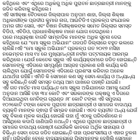
କହିଥିଲେ ଏବଂ ଏଥିରେ ଅଧିକରୁ ଅଧିକ ପୁରାତନ ଛାତ୍ରଛାତ୍ରୀ ମାନଙ୍କୁ
ଜଡିତ କରିବାକୁ କହିଥିଲେ।
ଏହି ସମୀକ୍ଷା ବୈଠକରେ ଜିଲ୍ଲାପାଳ ଅନୁପମ ଶାହା, ଜିଲ୍ଲା ଶିକ୍ଷା
ଅଧିକାରୀଙ୍କ ପ୍ରଦୀପ କୁମାର ନାଗ, ଆଇଟିଡିଏ ପ୍ରକଳ୍ପ ସଂଯୋଜକ
ଅମର ଜୀତ ସେନା, ଏବଂ ବିଞାନ ନିରୀକ୍ଷକଙ୍କ ସମେତ ଜିଲ୍ଲାର ସମସ୍ତ
ବିଡିଓ, ଏବିଡିଓ, ପ୍ରଧାନଶିକ୍ଷକ ମାନେ ଯୋଗ ଦେଇଥିଲେ।
ପରେ ମଧ୍ୟକ୍ଷା ବାଗଚି ସାମ୍ବାଦିକ ମାନଙ୍କ ଅଧିକ ସୂଚନା ଦେଇ
କହିଥିଲେ ଯେ “ମୋ ସ୍କୁଲ ଅଭିଯାନ” ଗଜପତି ଜିଲ୍ଲାରେ ବହୁତ ଭଲରେ
ଚାଲିଛି।ଏହି “ମୋ ସ୍କୁଲ ଅଭିଯାନ” ପ୍ରକଳ୍ପ ଗତ ୨୦୧୭ ମସିହା
ନଭେମ୍ବର ମାସ ୧୪ ରେ ମୁଖ୍ୟମନ୍ତ୍ରୀ ନବୀନ ପଟ୍ଟନାୟକ ଆରମ୍ଭ
କରିଥିଲେ। ଯେଉଁ କେତେକ ସ୍କୁଲ ଏହି କାର୍ଯ୍ୟକ୍ରମରେ ଜଡିତ ହୋଇଛନ୍ତି
ସେମାନଙ୍କୁ ଏଦିଗରେ ସମ୍ପୂର୍ଣ୍ଣ ଆଗ୍ରହ ପ୍ରକାଶ ରଖି କାର୍ଯ୍ୟ କରି
ଚାଲିଥିବା ଯୋଗୁଁ ସେମାନଙ୍କ ଏଦିଗରେ ପ୍ରଶଂସା କରିବାର ଅନେକ
ଯଥାର୍ଥତା ରହିଛି। ଏମିତି କି ସେମାନେ କଣ ସବୁ ସେବା-କାର୍ଯ୍ୟ ଓ ଅନ୍ୟାନ୍ୟ
ସବୁ କରିଛନ୍ତି ସେହି ସମସ୍ତ ତଥ୍ୟ ଆମ ପାଖରେ ପହଞ୍ଚି ଯାଇଛି।
ଏହି ଗତ ମାର୍ଚ୍ଚ ମାସ ପର୍ଯ୍ୟନ୍ତ ମୋ ସ୍କୁଲ ଅଭିଯାନରେ ଆମକୁ ଯେଉଁ
ଅନୁଦାନ ଆସିଛି ତହା ୩୪ କୋଟି ଏବଂ ସରକାରଙ୍କ ପକ୍ଷରୁ ଏ ଦିଗରେ
ଦିଆଯାଇଥିବା ମେଚିଙ୍ଗ ଗ୍ରାଣ୍ଡ ୬୮ କୋଟି ଟଙ୍କା ଏହି ସମୁଦାୟ
୧୦୨କୋଟି ଟଙ୍କା କେବଳ ପୂରାତନ ଛାତ୍ରଛାତ୍ରୀ ଓ ସମାଜର ବାଦାଥ୍ୟ
ବ୍ୟକ୍ତି ମାନଙ୍କ ଦ୍ଵାରା ହିଁ ସମ୍ଭବ ହୋଇଛି। ଏତଦ ବ୍ୟତୀତ ଅନ୍ୟ ଯେଉଁ
ସବୁ ବିକାଶ ମୂଳକ କାର୍ଯ୍ୟ ହୋଇଛି ତାହା ମୁଁ ଏଠାକୁ ପରିଦର୍ଶନରେ ନ
ଆସିଥିଲେ କଦାପି ଜାଣିପାରି ନଥାନ୍ତି। ଏଥିରେ ପୂରାତନ ଛାତ୍ରଛାତ୍ରୀ ଓ
ସମାଜର ବାଦାଥ୍ୟ ଗୋଷ୍ଠୀ ଯେଉଁଭଳି ଭାବରେ ଅର୍ଥିକ ସାହାୟତା ଓ
ବିଭିନ୍ନ ସେବା ଦେଇ ଜଡିତ ହୋଇଛନ୍ତି ତାହା ପ୍ରଶଂସନୀୟ ଓ ଏହାର ତୁଳନା
ନାହିଁ। ପରିଦର୍ଶନ ବେଳେ ବାଦ୍ୟାଳୟରେ ପିଲାମାନଙ୍କୁ ଦେଖିଲି ସେମାନେ