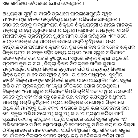
ଏକ ସମୀକ୍ଷା ବୈଠକରେ ଯୋଗ ଦେଇଥିଲେ।
ଅଧ୍ୟକ୍ଷା ସୁସ୍ମିତା ବାଗଚି ପ୍ରଥମେ ପାରଳାଖେମୁଣ୍ଡି ସ୍ଥିତ
ମହାରାଜାଙ୍କ ବାଳକ ଉଚ୍ଚବିଦ୍ୟାଳୟରେ ପରିଦର୍ଶନ ଯାଇଥିଲେ।
ସେଠାରେ ତାଙ୍କୁ ବାଦ୍ୟାଳୟର ଶିକ୍ଷକ ଶିକ୍ଷୟତ୍ରୀ ଓ ଛାତ୍ର ମାନଙ୍କ
ପକ୍ଷରୁ ଭାବ୍ୟ ସ୍ୱାଗତ କରା ଯାଇଥିଲା। ସେଠାରେ ଅଧ୍ୟକ୍ଷା ବାଗଚି
ମହାରାଜାଙ୍କ ପ୍ରତିମୂତିରେ ପୁଷ୍କ ମାଲ୍ୟାର୍ପଣ କରିଥିଲେ ଏବଂ ପରେ
ଛାତ୍ର ମାନଙ୍କ ସହ ପାଠପଢା ଉପରେ ପଚାରି ବୁଝିଥିଲେ। ପରେ
ବାଦ୍ୟାଳୟର ପ୍ରଧାନ ଶିକ୍ଷକ ଡଃ. ବୃଷ କେଶ ଦାସ ଙ୍କ ସମେତ ଶିକ୍ଷକ
ଶିକ୍ଷୟତ୍ରୀ ମାନଙ୍କ ସହିତ ବାଦ୍ୟାଳୟରେ “ମୋ ସ୍କୁଲ ଅଭିଯାନ”
କିଭଳି ଚାଲିଛି ତାହା ପଚାରି ବୁଝିଥିଲେ। ଏଥିରେ ଜିଲ୍ଲା ଶିକ୍ଷା ଅଧିକାରୀ
ପ୍ରଦୀପ କୁମାର ନାଗ , ଜିଲ୍ଲା ବିଞାନ ନିରୀକ୍ଷକ ସାମିକ କୁମାର
ପଟ୍ଟନାୟକ, ବରିଷ୍ଠ ଶିକ୍ଷକ ବୃନ୍ଦାବନ ରାଓ ଓ ଅନ୍ୟାନ୍ୟ ଶିକ୍ଷକ
ଶିକ୍ଷୟତ୍ରୀ ମାନେ ଉପସ୍ଥିତ ଥିଲେ। ତା ପରେ ମଧ୍ୟକ୍ଷା ସୁସ୍ମିତା
ବାଗଚି ଜିଲ୍ଲାପାଳଙ୍କ ସମ୍ମିଳନୀ କକ୍ଷ ଠାରେ ଆୟୋଜିତ “ମୋ ସ୍କୁଲ
ଅଭିଯାନ” ପ୍ରକଳ୍ପର ସମୀକ୍ଷା ବୈଠକରେ ଯୋଗ ଦେଇଥିଲେ।
ଜିଲ୍ଲାରେ “ମୋ ସ୍କୁଲ ଅଭିଯାନ” କିପରି ଚାଲିଛି ଏବଂ ଟାୱାର ଅଗ୍ରଗତି
କେତେ ଦୂର ଏବଂ କ’ଣ ସବୁ ହୋଇଛି ତାହା ସମସ୍ତ ଉପସ୍ଥିତ ଅଧିକାରୀ
ମାନଙ୍କୁ ପଚାରି ବୁଝିଥିଲେ। ପ୍ରଧାନଶିକ୍ଷକ ଓ ଗୋଷ୍ଠୀ ଶିକ୍ଷାରେ
ଅଧିକାରୀ ମାନଙ୍କୁ ଆଉ ଟିକିଏ ଏ ଦିଗରେ ଅଧିକ ଭଲ ସଚେତନତା କରି
ମୋ ସ୍କୁଲ ଅଭିଯାନରେ ଅଧିକରୁ ଅଧିକ ଅଂଶ ଗ୍ରହଣ କରିବା ପାଇଁ
ସୁଯୋଗ ଦେବାକୁ କହିଥିଲେ। ଅନ୍ୟ ପକ୍ଷରେ ଯେଉଁ ସ୍କୁଲ ଗୁଡିକ ଏହି
ଅଭିଯୋଗରେ ସାମିଲ ହୋଇନାହାନ୍ତି ସେମାନଙ୍କୁ ସାମିଲ କରାଯାଇ ଶିକ୍ଷା
ଓ ଶିକ୍ଷାଦାନର ମାନ ବଢେଇବା ପାଇଁ କହିଥିଲେ। ଏଥି ସହିତ ମୋ ସ୍କୁଲ
ପୋର୍ଟାଲରେ ଜିଲ୍ଲାର ସମସ୍ତ ବାଦ୍ୟାଳୟ ପଞ୍ଚିକରଣ କରିବା ପାଇଁ