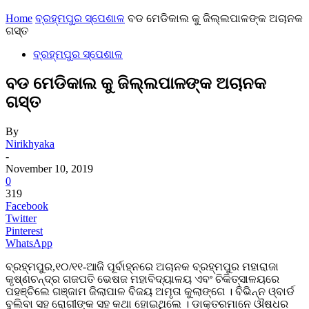
Home
ବ୍ରହ୍ମପୁର ସ୍ପେଶାଳ
ବଡ ମେଡିକାଲ କୁ ଜିଲ୍ଲପାଳଙ୍କ ଅଚାନକ
ଗସ୍ତ
ବ୍ରହ୍ମପୁର ସ୍ପେଶାଳ
ବଡ ମେଡିକାଲ କୁ ଜିଲ୍ଲପାଳଙ୍କ ଅଚାନକ
ଗସ୍ତ
By
Nirikhyaka
-
November 10, 2019
0
319
Facebook
Twitter
Pinterest
WhatsApp
ବ୍ରହ୍ମପୁର,୧୦/୧୧-ଆଜି ପୂର୍ବାହ୍ନରେ ଅଚାନକ ବ୍ରହ୍ମପୁର ମହାରାଜା
କୃଷ୍ଣଚନ୍ଦ୍ର ଗଜପତି ଭେଷଜ ମହାବିଦ୍ୟାଳୟ ଏବଂ ଚିକିତ୍ସାଳୟରେ
ପହଞ୍ଚିଲେ ଗଞ୍ଜାମ ଜିଲାପାଳ ବିଜୟ ଅମୃତା କୁଲାଙ୍ଗେ । ବିଭିନ୍ନ ଓ୍ବାର୍ଡ
ବୁଲିବା ସହ ରୋଗୀଙ୍କ ସହ କଥା ହୋଇଥିଲେ । ଡାକ୍ତରମାନେ ଔଷଧର