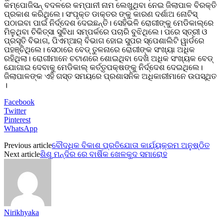
କମ୍ପୋଜିସନ୍‌ ବଦଳରେ କମ୍ପାନୀ ନାମ ଲେଖୁଥିବା ନେଇ ଜିଲାପାଳ ବିରକ୍ତି
ପ୍ରକାଶ କରିଥିଲେ। ସଂପୃକ୍ତ ଡାକ୍ତର ଙ୍କୁ କାରଣ ଦର୍ଶାଅ ନୋଟିସ୍‌
ପଠାଇବା ପାଇଁ ନିର୍ଦ୍ଦେଶ ଦେଇଛନ୍ତି। ସେହିଭଳି ରୋଗୀଙ୍କୁ ମେଡିକାଲ୍‌ରେ
ମିଳୁଥିବା ଚିକିତ୍ସା ସୁବିଧା ସମ୍ପର୍କରେ ପଚାରି ବୁଝିଥିଲେ। ପରେ ସ୍ତ୍ରୀ ଓ
ପ୍ରସୂତି ବିଭାଗ, ପିଏମ୍‌ଆର୍‌ ବିଭାଗ ହୋଇ ସୁପର ସ୍ପେଶାଲିଟି ୱାର୍ଡରେ
ପହଞ୍ଚିଥିଲେ। ସେଠାରେ ବେଡ୍‌ ତୁଳନାରେ ରୋଗୀଙ୍କ ସଂଖ୍ୟା ଅଧିକ
ରହିଥିଲା। ରୋଗୀମାନେ ଚଟାଣରେ ଶୋଇଥିବା ଦେଖି ଅଧିକ ସଂଖ୍ୟକ ବେଡ୍‌
ଯୋଗାଇ ଦେବାକୁ ମେଡିକାଲ୍‌ କର୍ତ୍ତୃପକ୍ଷଙ୍କୁ ନିର୍ଦ୍ଦେଶ ଦେଇଥିଲେ।
ଜିଲାପାଳଙ୍କ ଏହି ଗସ୍ତ ସମୟରେ ପ୍ରଶାସନିକ ଅଧିକାରୀମାନେ ଉପସ୍ଥିତ
।
Facebook
Twitter
Pinterest
WhatsApp
Previous article
ବୌଦ୍ଧିକ ବିକାଶ ପ୍ରତିଯୋତା କାର୍ଯ୍ୟକ୍ରମ ଅନୁଷ୍ଠିତ
Next article
ଶିଶୁ ମନ୍ଦିର ରେ ବାର୍ଷିକ ଖେଳକୁଦ ସମାରୋହ
Nirikhyaka