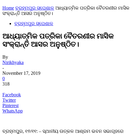
Home
ବ୍ରହ୍ମପୁର ସ୍ପେଶାଳ
ଆଧ୍ୟାତ୍ମିକ ପତ୍ରିକା ବୈତରଣୀର ମାସିକ
ସଂକ୍ରାନ୍ତି ଆସର ଅନୁଷ୍ଠିତ।
ବ୍ରହ୍ମପୁର ସ୍ପେଶାଳ
ଆଧ୍ୟାତ୍ମିକ ପତ୍ରିକା ବୈତରଣୀର ମାସିକ
ସଂକ୍ରାନ୍ତି ଆସର ଅନୁଷ୍ଠିତ।
By
Nirikhyaka
-
November 17, 2019
0
318
Facebook
Twitter
Pinterest
WhatsApp
ବ୍ରହ୍ମପୁର, ୧୭/୧୧: – ସ୍ଥାନୀୟ ଉତ୍କଳ ଆଶ୍ରମ ଭବନ ସଭାଗୃହରେ