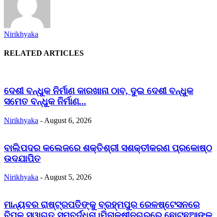
Nirikhyaka
RELATED ARTICLES
ଦେଶୀ ବନ୍ଧୁକ ନିର୍ମାଣ କାରଖାନା ଠାବ, ଦୁଇ ଦେଶୀ ବନ୍ଧୁକ
ସମେତ ବନ୍ଧୁକ ନିର୍ମାଣ...
Nirikhyaka
-
August 6, 2026
ବାଲିପଦର କଲେଜରେ ଶକ୍ତିଶ୍ରୀ ସଶକ୍ତୀକରଣ ପ୍ରକୋଷ୍ଠ
ଉଦଯାପିତ
Nirikhyaka
-
August 5, 2026
ମାନ୍ୟବର ରାଷ୍ଟ୍ରପତିଙ୍କୁ ବ୍ରହ୍ମପୁର ରେଳଷ୍ଟେସନରେ
ବିପୁଳ ସ୍ୱାଗତ ସମ୍ବର୍ଦ୍ଧନା।ମିନାକ୍ଷୀନଗରରେ ଛୋଟଛୁଆଙ୍କୁ