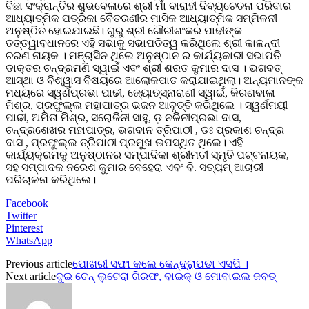
ବିଛା ସଂକ୍ରାନ୍ତିର ଶୁଭବେଳାରେ ଶ୍ରୀ ମାଁ ବାରାହୀ ଦିବ୍ୟଚେତନା ପରିବାର
ଆଧ୍ୟାତ୍ମିକ ପତ୍ରିକା ବୈତରଣୀର ମାସିକ ଆଧ୍ୟାତ୍ମିକ ସମ୍ମିଳନୀ
ଅନୁଷ୍ଠିତ ହୋଇଯାଇଛି। ଗୁରୁ ଶ୍ରୀ ଗୌରୀଶଂକର ପାଢୀଙ୍କ
ତତ୍ତ୍ୱାବଧାନରେ ଏହି ସଭାକୁ ସଭାପତିତ୍ୱ କରିଥିଲେ ଶ୍ରୀ କାଳନ୍ଦୀ
ଚରଣ ନାୟକ । ମଞ୍ଚାସିନ ଥିଲେ ଅନୁଷ୍ଠାନ ର କାର୍ଯ୍ୟକାରୀ ସଭାପତି
ଡାକ୍ତର ଚନ୍ଦ୍ରମଣି ସ୍ୱାଇଁ ଏବଂ ଶ୍ରୀ ଶରତ କୁମାର ଦାସ । ଭଗବତ୍
ଆସ୍ଥା ଓ ବିଶ୍ୱାସ ବିଷୟରେ ଆଲୋକପାତ କରାଯାଇଥିଲା। ଅନ୍ୟମାନଙ୍କ
ମଧ୍ୟରେ ସ୍ୱର୍ଣପ୍ରଭା ପାଢୀ, ଜ୍ୟୋତ୍ସ୍ନାରାଣୀ ସ୍ୱାଇଁ, କିରଣବାଳା
ମିଶ୍ର, ପ୍ରଫୁଲ୍ଲ ମହାପାତ୍ର ଭଜନ ଆବୃତ୍ତି କରିଥିଲେ । ସ୍ୱର୍ଣମୟୀ
ପାଢୀ, ଅମିତା ମିଶ୍ର, ସରୋଜିନୀ ସାହୁ, ଡ଼ ନଳିନୀପ୍ରଭା ଦାସ,
ଚନ୍ଦ୍ରଶେଖର ମହାପାତ୍ର, ଭଗବାନ ତ୍ରିପାଠୀ , ଡଃ ପ୍ରକାଶ ଚନ୍ଦ୍ର
ଦାସ , ପ୍ରଫୁଲ୍ଲ ତ୍ରିପାଠୀ ପ୍ରମୁଖ ଉପସ୍ଥିତ ଥିଲେ। ଏହି
କାର୍ଯ୍ୟକ୍ରମକୁ ଅନୁଷ୍ଠାନର ସମ୍ପାଦିକା ଶ୍ରୀମତୀ ସ୍ମୃତି ପଟ୍ଟନାୟକ,
ସହ ସମ୍ପାଦକ ନରେଶ କୁମାର ବେହେରା ଏବଂ ବି. ସତ୍ୟମ୍ ଆଚାରୀ
ପରିଚାଳନା କରିଥିଲେ।
Facebook
Twitter
Pinterest
WhatsApp
Previous article
ପୋଖରୀ ସଫା କଲେ କେନ୍ଦ୍ରାପଡା ଏସପି ।
Next article
ଦୁଇ ଚେନ୍ ଲୁଟେରା ଗିରଫ, ବାଇକ୍ ଓ ମୋବାଇଲ ଜବତ୍