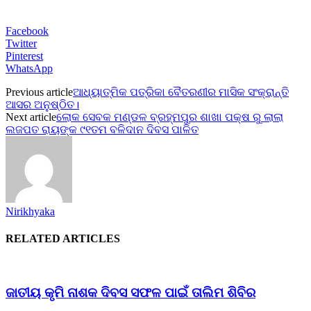
Facebook
Twitter
Pinterest
WhatsApp
Previous article
ଆଧ୍ୟାତ୍ମିକ ପତ୍ରିକା ବୈତରଣୀର ମାସିକ ସଂକ୍ରାନ୍ତି
ଆସର ଅନୁଷ୍ଠିତ।
Next article
ଲୋକ ସେବକ ମଣ୍ଡଳ ବ୍ରହ୍ମପୁର ଶାଖା ପକ୍ଷ ରୁ ଲାଲା
ଲଜପତ ରାୟଙ୍କ ୯୧ତମ ବଳିଦାନ ଦିବସ ପାଳିତ
Nirikhyaka
RELATED ARTICLES
ଜାତୀୟ କୃମି ନାଶକ ଦିବସ ସଫଳ ପାଇଁ ତାଲିମ ଶିବିର