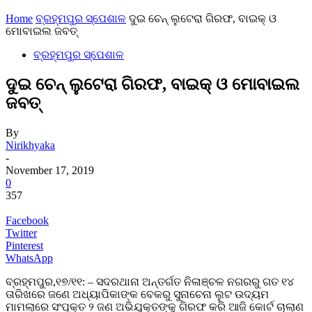
Home
ବ୍ରହ୍ମପୁର ସ୍ପେଶାଳ
ଦୁଇ ଚେନ୍ ଲୁଟେରା ଗିରଫ, ବାଇକ୍ ଓ
ମୋବାଇଲ ଜବତ୍
ବ୍ରହ୍ମପୁର ସ୍ପେଶାଳ
ଦୁଇ ଚେନ୍ ଲୁଟେରା ଗିରଫ, ବାଇକ୍ ଓ ମୋବାଇଲ
ଜବତ୍
By
Nirikhyaka
-
November 17, 2019
0
357
Facebook
Twitter
Pinterest
WhatsApp
ବ୍ରହ୍ମପୁର,୧୭/୧୧: – ସଦରଥାନା ଅନ୍ତର୍ଗତ ନିଳାଞ୍ଚଳ ନଗରରୁ ଗତ ୧୪
ତାରିଖରେ ଜଣେ ଅଧ୍ୟାପିକାଙ୍କ ବେକରୁ ସୁନାଚେନା ଲୁଟ ଉଦ୍ୟମ
ମାମଲାରେ ସଂପୃକ୍ତ ୨ ଜଣ ଅଭିଯୁକ୍ତଙ୍କୁ ଗିରଫ କରି ଆଜି କୋର୍ଟ ଚାଲାଣ