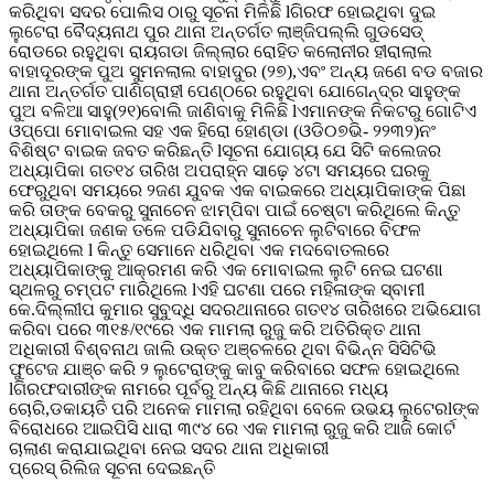
କରିଥିବା ସଦର ପୋଲିସ ଠାରୁ ସୂଚନା ମିଳିଛି lଗିରଫ ହୋଇଥିବା ଦୁଇ
ଲୁଟେରା ବୈଦ୍ୟନାଥ ପୁର ଥାନା ଅନ୍ତର୍ଗତ ଲାଞ୍ଜିପଲ୍ଲି ଗୁଡସେଡ୍
ରୋଡରେ ରହୁଥିବା ରାୟଗଡା ଜିଲ୍ଲାର ରୋହିତ କଲୋନୀର ହୀରାଲାଲ
ବାହାଦୂରଙ୍କ ପୁଅ ସୁମନଲାଲ ବାହାଦୁର (୨୭),ଏବଂ ଅନ୍ୟ ଜଣେ ବଡ ବଜାର
ଥାନା ଅନ୍ତର୍ଗତ ପାଣିଗ୍ରାହୀ ପେଣ୍ଠରେ ରହୁଥିବା ଯୋଗେନ୍ଦ୍ର ସାହୁଙ୍କ
ପୁଅ ବଳିଆ ସାହୁ(୨୧)ବୋଲି ଜାଣିବାକୁ ମିଳିଛି lଏମାନଙ୍କ ନିକଟରୁ ଗୋଟିଏ
ଓପ୍ପୋ ମୋବାଇଲ ସହ ଏକ ହିରୋ ହୋଣ୍ଡା (ଓଡି୦୭ଭି- ୨୨୩୨)ନଂ
ବିଶିଷ୍ଟ ବାଇକ ଜବତ କରିଛନ୍ତି lସୂଚନା ଯୋଗ୍ୟ ଯେ ସିଟି କଲେଜର
ଅଧ୍ୟାପିକା ଗତ୧୪ ତାରିଖ ଅପରାହ୍ନ ସାଢ଼େ ୪ଟା ସମୟରେ ଘରକୁ
ଫେରୁଥିବା ସମୟରେ ୨ଜଣ ଯୁବକ ଏକ ବାଇକରେ ଅଧ୍ୟାପିକାଙ୍କ ପିଛା
କରି ତାଙ୍କ ବେକରୁ ସୁନାଚେନ ଝାମ୍ପିବା ପାଇଁ ଚେଷ୍ଟା କରିଥିଲେ କିନ୍ତୁ
ଅଧ୍ୟାପିକା ଜଣକ ତଳେ ପଡିଯିବାରୁ ସୁନାଚେନ ଲୁଟିବାରେ ବିଫଳ
ହୋଇଥିଲେ l କିନ୍ତୁ ସେମାନେ ଧରିଥିବା ଏକ ମଦବୋତଲରେ
ଅଧ୍ୟାପିକାଙ୍କୁ ଆକ୍ରମଣ କରି ଏକ ମୋବାଇଲ ଲୁଟି ନେଇ ଘଟଣା
ସ୍ଥଳରୁ ଚମ୍ପଟ ମାରିଥିଲେ lଏହି ଘଟଣା ପରେ ମହିଳାଙ୍କ ସ୍ବାମୀ
କେ.ଦିଲ୍ଲୀପ କୁମାର ସୁବୁଦ୍ଧି ସଦରଥାନାରେ ଗତ୧୪ ତାରିଖରେ ଅଭିଯୋଗ
କରିବା ପରେ ୩୧୫/୧୯ରେ ଏକ ମାମଲା ରୁଜୁ କରି ଅତିରିକ୍ତ ଥାନା
ଅଧିକାରୀ ବିଶ୍ବନାଥ ଜାଲି ଉକ୍ତ ଅଞ୍ଚଳରେ ଥିବା ବିଭିନ୍ନ ସିସିଟିଭି
ଫୁଟେଜ ଯାଞ୍ଚ କରି ୨ ଲୁଟେରାଙ୍କୁ କାବୁ କରିବାରେ ସଫଳ ହୋଇଥିଲେ
lଗିରଫଦାରୀଙ୍କ ନାମରେ ପୂର୍ବରୁ ଅନ୍ୟ କିଛି ଥାନାରେ ମଧ୍ୟ
ଚୋରି,ଡକାୟତି ପରି ଅନେକ ମାମଲା ରହିଥିବା ବେଳେ ଉଭୟ ଲୁଟେରlଙ୍କ
ବିରୋଧରେ ଆଇପିସି ଧାରା ୩୯୪ ରେ ଏକ ମାମଲା ରୁଜୁ କରି ଆଜି କୋର୍ଟ
ଚାଲାଣ କରାଯାଇଥିବା ନେଇ ସଦର ଥାନା ଅଧିକାରୀ
ପ୍ରେସ୍ ରିଲିଜ ସୂଚନା ଦେଇଛନ୍ତି