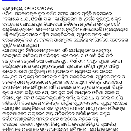
ବ୍ରହ୍ମପୁର, ୦୩/୦୭/୨୦୨୬:
ଓଡ଼ିଶା ସରକାରଙ୍କ ଦୁଇ ବର୍ଷର ସଫଳ ଶାସନ ପୂର୍ତ୍ତି ଅବସରରେ
“ବିକାଶର ଧାରା, ଓଡ଼ିଶା ସାରା” କାର୍ଯ୍ୟକ୍ରମ ଅନ୍ତର୍ଗତ ସୁଭଦ୍ରା ଶକ୍ତି
ସମାବେଶ ଗୋପାଳପୁର ବିଧାନସଭା ନିର୍ବାଚନମଣ୍ଡଳୀର ସମସ୍ତ ୪୪ଟି
ଶକ୍ତିକେନ୍ଦ୍ରରେ ସଫଳତାର ସହ ଅନୁଷ୍ଠିତ ହୋଇଯାଇଛି। ରାଜ୍ୟବ୍ୟାପୀ
ଏହି କାର୍ଯ୍ୟକ୍ରମରେ ମହିଳା ସଶକ୍ତିକରଣ, ସ୍ୱାବଲମ୍ବନ ଏବଂ
ସରକାରଙ୍କ ବିଭିନ୍ନ ଜନକଲ୍ୟାଣମୂଳକ ଯୋଜନା ସମ୍ପର୍କରେ ସଚେତନତା
ସୃଷ୍ଟି କରାଯାଇଥିଲା।
ଗୋପାଳପୁର ନିର୍ବାଚନମଣ୍ଡଳୀରେ ଏହି କାର୍ଯ୍ୟକ୍ରମର ନେତୃତ୍ୱ
ନେଇଥିଲେ ବାଣିଜ୍ୟ ଓ ପରିବହନ ଏବଂ ଇସ୍ପାତ ଓ ଖଣି ବିଭାଗର
ମାନ୍ୟବର ମନ୍ତ୍ରୀ ତଥା ଗୋପାଳପୁର ବିଧାୟକ ବିଭୂତି ଭୂଷଣ ଜେନା।
କାର୍ଯ୍ୟକ୍ରମରେ ଉପମୁଖ୍ୟମନ୍ତ୍ରୀ ପ୍ରଭାତୀ ପରିଡ଼ା ମୁଖ୍ୟ ଅତିଥି
ଭାବେ ଆଭାସୀ (ଭର୍ଚୁଆଲ୍) ମାଧ୍ୟମରେ ମାଧ୍ୟମରେ ଯୋଗଦେଇ
କେନ୍ଦ୍ର ଓ ରାଜ୍ୟ ସରକାରଙ୍କ ମହିଳା ସଶକ୍ତିକରଣ, ସ୍ୱାବଲମ୍ବନ ଓ
ଜନକଲ୍ୟାଣ କ୍ଷେତ୍ରରେ ଗ୍ରହଣ କରାଯାଇଥିବା ବିଭିନ୍ନ ପଦକ୍ଷେପ
ସମ୍ପର୍କରେ ମତ ରଖିଥିଲେ।ଏହି ଅବସରରେ ମାନ୍ୟବର ମନ୍ତ୍ରୀ ବିଭୂତି
ଭୂଷଣ ଜେନା କହିଥିଲେ ଯେ, ଗତ ଦୁଇ ବର୍ଷ ମଧ୍ୟରେ ଓଡ଼ିଶା ସରକାର
ବିକାଶ, ସୁଶାସନ ଓ ଲୋକକଲ୍ୟାଣକୁ ସର୍ବାଧିକ ପ୍ରାଧାନ୍ୟ ଦେଇ କାର୍ଯ୍ୟ
କରିଛନ୍ତି। ବିଶେଷକରି ମହିଳାଙ୍କ ଆର୍ଥିକ ସ୍ୱାବଲମ୍ବନ, ସ୍ୱୟଂ ସହାୟକ
ଗୋଷ୍ଠୀର ସଶକ୍ତିକରଣ ଏବଂ ସୁଭଦ୍ରା ଯୋଜନା ମାଧ୍ୟମରେ ମହିଳାଙ୍କ
ଜୀବନମାନରେ ଉଲ୍ଲେଖନୀୟ ପରିବର୍ତ୍ତନ ଆସିଛି।ଗୋପାଳପୁର
ନିର୍ବାଚନମଣ୍ଡଳୀର ସମସ୍ତ ୪୪ଟି ଶକ୍ତିକେନ୍ଦ୍ରରେ ବହୁ
ସଂଖ୍ୟକ ସଦସ୍ୟା, ସୁଭଦ୍ରା ହିତାଧିକାରୀ, ଜନପ୍ରତିନିଧି ଓ ସ୍ଥାନୀୟ
କର୍ମୀମାନେ ଉତ୍ସାହର ସହ ଅଂଶଗ୍ରହଣ କରିଥିଲେ। କାର୍ଯ୍ୟକ୍ରମରେ