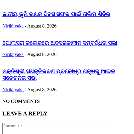
ଜାତୀୟ କୃମି ନାଶକ ଦିବସ ସଫଳ ପାଇଁ ତାଲିମ ଶିବିର
Nirikhyaka
-
August 8, 2026
ପୋଲସରା କଲେଜରେ ଅବସରକାଳୀନ ସମ୍ବର୍ଦ୍ଧନା ସଭା
Nirikhyaka
-
August 8, 2026
ଶକ୍ତିଶ୍ରୀ ସଶକ୍ତିକରଣ ପ୍ରକୋଷ୍ଠ ପକ୍ଷରୁ ଆଇନ
ସଚେତନତା ସଭା
Nirikhyaka
-
August 8, 2026
NO COMMENTS
LEAVE A REPLY