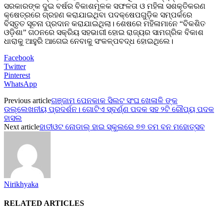
ସରକାରଙ୍କ ଦୁଇ ବର୍ଷର ବିକାଶମୂଳକ ସଫଳତା ଓ ମହିଳା ସଶକ୍ତିକରଣ
କ୍ଷେତ୍ରରେ ଗ୍ରହଣ କରାଯାଇଥିବା ପଦକ୍ଷେପଗୁଡ଼ିକ ସମ୍ପର୍କରେ
ବିସ୍ତୃତ ସୂଚନା ପ୍ରଦାନ କରାଯାଇଥିଲା। ଶେଷରେ ମହିଳାମାନେ “ବିକଶିତ
ଓଡ଼ିଶା” ଗଠନରେ ସକ୍ରିୟ ସହଭାଗୀ ହୋଇ ରାଜ୍ୟର ସାମଗ୍ରିକ ବିକାଶ
ଧାରାକୁ ଆହୁରି ଆଗେଇ ନେବାକୁ ସଂକଳ୍ପବଦ୍ଧ ହୋଇଥିଲେ।
Facebook
Twitter
Pinterest
WhatsApp
Previous article
ଗଞ୍ଜାମ ପେନକାକ ସିଲଟ ସଂଘ ଖେଳାଳି ଙ୍କ
ଉଲ୍ଲେଖନୀୟ ପ୍ରଦର୍ଶନ। ଗୋଟିଏ ସ୍ବର୍ଣ୍ଣ ପଦକ ସହ ୨ଟି ରୌପ୍ୟ ପଦକ
ହାସଲ
Next article
ହାତୀଓଟ ନୋଡାଲ୍ ହାଇ ସ୍କୁଲରେ ୭୭ ତମ ବନ ମହୋତ୍ସବ
Nirikhyaka
RELATED ARTICLES