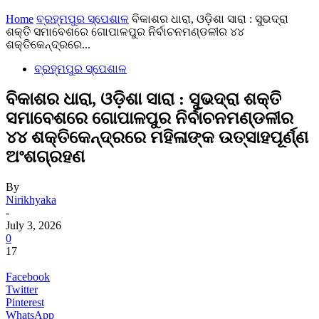
Home
ବ୍ରହ୍ମପୁର ସ୍ପେଶାଳ
ବିକାଶର ଧାରା, ଓଡ଼ିଶା ସାରା : ସୁଭଦ୍ରା
ଶକ୍ତି ସମାବେଶରେ ଗୋପାଳପୁର ନିର୍ବାଚନମଣ୍ଡଳୀର ୪୪
ଶକ୍ତିକେନ୍ଦ୍ରରେ...
ବ୍ରହ୍ମପୁର ସ୍ପେଶାଳ
ବିକାଶର ଧାରା, ଓଡ଼ିଶା ସାରା : ସୁଭଦ୍ରା ଶକ୍ତି
ସମାବେଶରେ ଗୋପାଳପୁର ନିର୍ବାଚନମଣ୍ଡଳୀର
୪୪ ଶକ୍ତିକେନ୍ଦ୍ରରେ ମହିଳାଙ୍କ ଉତ୍ସାହପୂର୍ଣ୍ଣ
ଅଂଶଗ୍ରହଣ
By
Nirikhyaka
-
July 3, 2026
0
17
Facebook
Twitter
Pinterest
WhatsApp