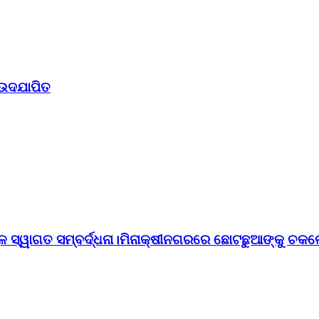
 ଉଦଯାପିତ
ୁଳ ସ୍ୱାଗତ ସମ୍ବର୍ଦ୍ଧନା।ମିନାକ୍ଷୀନଗରରେ ଛୋଟଛୁଆଙ୍କୁ ଚକଲ