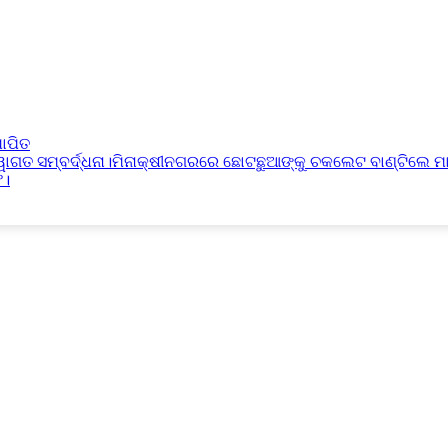
ାପିତ
୍ୱାଗତ ସମ୍ବର୍ଦ୍ଧନା।ମିନାକ୍ଷୀନଗରରେ ଛୋଟଛୁଆଙ୍କୁ ଚକଲେଟ ବାଣ୍ଟିଲେ ମ
ଫ।