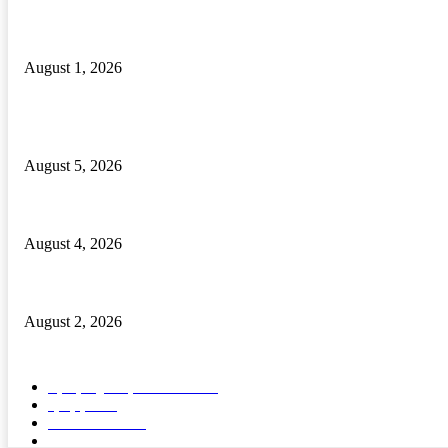
ଜନ୍ମଦିନ ରେ ରକ୍ତ କର୍କଟ ରେ ପିଡିତ ଶିଶୁ କୁ ସହାୟତା ର ହାତ ବଢାଇଲେ ବଣ୍ଟି
August 1, 2026
POPULAR POSTS
ବାଲିପଦର କଲେଜରେ ଶକ୍ତିଶ୍ରୀ ସଶକ୍ତୀକରଣ ପ୍ରକୋଷ୍ଠ ଉଦଯାପିତ
August 5, 2026
ମାନ୍ୟବର ରାଷ୍ଟ୍ରପତିଙ୍କୁ ବ୍ରହ୍ମପୁର ରେଳଷ୍ଟେସନରେ ବିପୁଳ ସ୍ୱାଗତ ସମ୍ବର
August 4, 2026
ଢ଼ାବା ସମ୍ମୁଖରେ ଯୁବକକୁ ଖଣ୍ଡାରେ ଆକ୍ରମଣ । ଅଭିଯୁକ୍ତ ଗିରଫ।
August 2, 2026
POPULAR CATEGORY
ବ୍ରହ୍ମପୁର ସ୍ପେଶାଳ
15570
ରାଜ୍ୟ
1689
ଦେଶ- ବିଦେଶ
91
ଭିଡିଓ
5