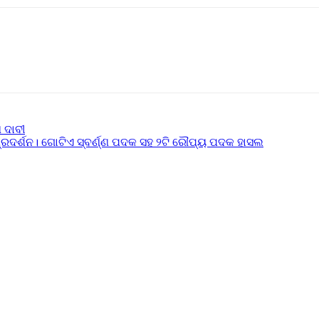
ଣ ଦାବୀ
ରଦର୍ଶନ। ଗୋଟିଏ ସ୍ବର୍ଣ୍ଣ ପଦକ ସହ ୨ଟି ରୌପ୍ୟ ପଦକ ହାସଲ