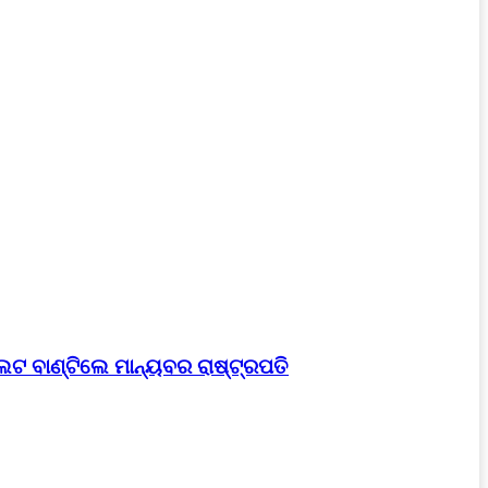
େଟ ବାଣ୍ଟିଲେ ମାନ୍ୟବର ରାଷ୍ଟ୍ରପତି