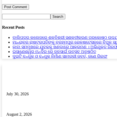
Recent Posts
ବାଲିପଦର କଲେଜରେ ଶକ୍ତିଶ୍ରୀ ସଶକ୍ତୀକରଣ ପ୍ରକୋଷ୍ଠ ଉଦଯ
ମାନ୍ୟବର ରାଷ୍ଟ୍ରପତିଙ୍କୁ ବ୍ରହ୍ମପୁର ରେଳଷ୍ଟେସନରେ ବିପୁଳ ସ
ଢ଼ାବା ସମ୍ମୁଖରେ ଯୁବକକୁ ଖଣ୍ଡାରେ ଆକ୍ରମଣ । ଅଭିଯୁକ୍ତ ଗିର
ଇସାଣେଶ୍ୱର ମନ୍ଦିର ରେ ଜଳସାଇଁ ଉତ୍ସବ ଅନୁଷ୍ଠିତ
ଦୁଇଟି ବନ୍ଧୁକ ଓ ବନ୍ଧୁକ ନିର୍ମାଣ ସାମଗ୍ରୀ ଜବତ, ଜଣେ ଗିରଫ
RECENT POSTS
ବୁଗୁଡ଼ା ଦିବ୍ୟ ଜୀବନ ସଂଘ ପକ୍ଷରୁ ଗୁରୁ ପୂର୍ଣ୍ଣିମା ପାଳିତ
July 30, 2026
ଇସାଣେଶ୍ୱର ମନ୍ଦିର ରେ ଜଳସାଇଁ ଉତ୍ସବ ଅନୁଷ୍ଠିତ
August 2, 2026