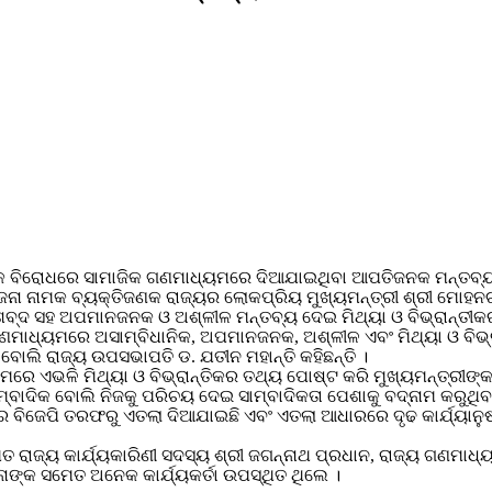
ବିରୋଧରେ ସାମାଜିକ ଗଣମାଧ୍ୟମରେ ଦିଆଯାଇଥିବା ଆପତିଜନକ ମନ୍ତବ୍ୟକୁ ଓଡ଼ି
େନା ନାମକ ବ୍ୟକ୍ତିଜଣକ ରାଜ୍ୟର ଲୋକପ୍ରିୟ ମୁଖ୍ୟମନ୍ତ୍ରୀ ଶ୍ରୀ ମୋହନ
 ଶବ୍ଦ ସହ ଅପମାନଜନକ ଓ ଅଶ୍ଳୀଳ ମନ୍ତବ୍ୟ ଦେଇ ମିଥ୍ୟା ଓ ବିଭ୍ରାନ୍ତୀକ
ଗଣମାଧ୍ୟମରେ ଅସାମ୍ବିଧାନିକ, ଅପମାନଜନକ, ଅଶ୍ଳୀଳ ଏବଂ ମିଥ୍ୟା ଓ ବିଭ୍
 ବୋଲି ରାଜ୍ୟ ଉପସଭାପତି ଡ. ଯତୀନ ମହାନ୍ତି କହିଛନ୍ତି ।
ରେ ଏଭଳି ମିଥ୍ୟା ଓ ବିଭ୍ରାନ୍ତିକର ତଥ୍ୟ ପୋଷ୍ଟ କରି ମୁଖ୍ୟମନ୍ତ୍ରୀଙ୍କ ନି
ବାଦିକ ବୋଲି ନିଜକୁ ପରିଚୟ ଦେଇ ସାମ୍ବାଦିକତା ପେଶାକୁ ବଦ୍‌ନାମ କରୁଥିବା
ବିଜେପି ତରଫରୁ ଏତଲା ଦିଆଯାଇଛି ଏବଂ ଏତଲା ଆଧାରରେ ଦୃଢ କାର୍ଯ୍ୟାନୁଷ୍ଠ
ତ ରାଜ୍ୟ କାର୍ଯ୍ୟକାରିଣୀ ସଦସ୍ୟ ଶ୍ରୀ ଜଗନ୍ନାଥ ପ୍ରଧାନ, ରାଜ୍ୟ ଗଣମାଧ
ନାଙ୍କ ସମେତ ଅନେକ କାର୍ଯ୍ୟକର୍ତା ଉପସ୍ଥିତ ଥିଲେ ।