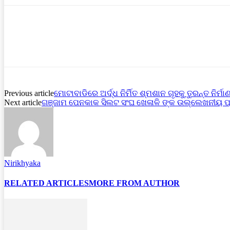
Previous article
ମୋଟାବାଡିରେ ଅର୍ଦ୍ଧ ନିର୍ମିତ ଶ୍ମଶାନ ଗୃହକୁ ତୁରନ୍ତ ନିର୍ମା
Next article
ଗଞ୍ଜାମ ପେନକାକ ସିଲଟ ସଂଘ ଖେଳାଳି ଙ୍କ ଉଲ୍ଲେଖନୀୟ ପ୍
Nirikhyaka
RELATED ARTICLES
MORE FROM AUTHOR