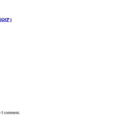
ଗିରଫ।
e I comment.