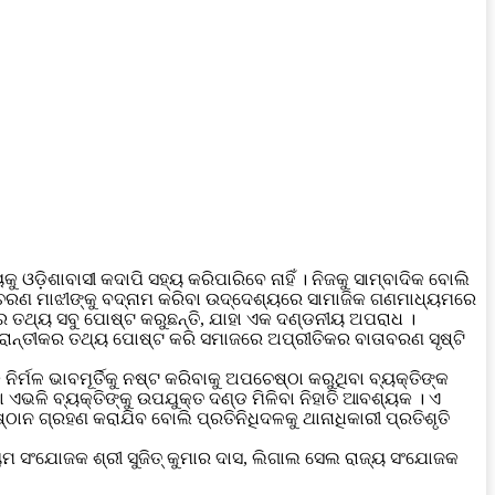
ଶାବାସୀ କଦାପି ସହ୍ୟ କରିପାରିବେ ନାହିଁ । ନିଜକୁ ସାମ୍ବାଦିକ ବୋଲି
ଚରଣ ମାଝୀଙ୍କୁ ବଦ୍‌ନାମ କରିବା ଉଦ୍ଦେଶ୍ୟରେ ସାମାଜିକ ଗଣମାଧ୍ୟମରେ
ର ତଥ୍ୟ ସବୁ ପୋଷ୍ଟ କରୁଛନ୍ତି, ଯାହା ଏକ ଦଣ୍ଡନୀୟ ଅପରାଧ ।
ରାନ୍ତୀକର ତଥ୍ୟ ପୋଷ୍ଟ କରି ସମାଜରେ ଅପ୍ରୀତିକର ବାତାବରଣ ସୃଷ୍ଟି
ର୍ମଳ ଭାବମୂର୍ତିକୁ ନଷ୍ଟ କରିବାକୁ ଅପଚେଷ୍ଠା କରୁଥିବା ବ୍ୟକ୍ତିଙ୍କ
 ଏଭଳି ବ୍ୟକ୍ତିଙ୍କୁ ଉପଯୁକ୍ତ ଦଣ୍ଡ ମିଳିବା ନିହାତି ଆବଶ୍ୟକ । ଏ
ାନ ଗ୍ରହଣ କରାଯିବ ବୋଲି ପ୍ରତିନିଧିଦଳକୁ ଥାନାଧିକାରୀ ପ୍ରତିଶୃତି
୍ୟମ ସଂଯୋଜକ ଶ୍ରୀ ସୁଜିତ୍ କୁମାର ଦାସ, ଲିଗାଲ ସେଲ ରାଜ୍ୟ ସଂଯୋଜକ