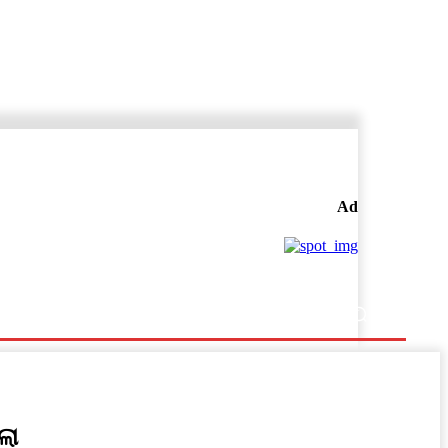
Ad
ଲା