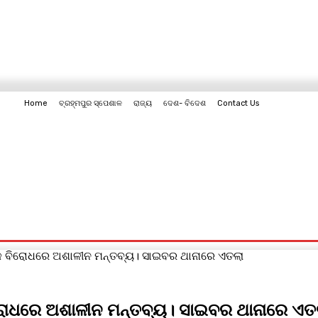
Home
ବ୍ରହ୍ମପୁର ସ୍ପେଶାଳ
ରାଜ୍ୟ
ଦେଶ- ବିଦେଶ
Contact Us
Contact Us
୍କ ବିରୋଧରେ ଅଶାଳୀନ ମନ୍ତବ୍ୟ। ସାଇବର ଥାନାରେ ଏତଲା
ିରୋଧରେ ଅଶାଳୀନ ମନ୍ତବ୍ୟ। ସାଇବର ଥାନାରେ ଏତ