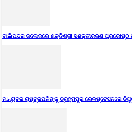
ବାଲିପଦର କଲେଜରେ ଶକ୍ତିଶ୍ରୀ ସଶକ୍ତୀକରଣ ପ୍ରକୋଷ୍ଠ
ମାନ୍ୟବର ରାଷ୍ଟ୍ରପତିଙ୍କୁ ବ୍ରହ୍ମପୁର ରେଳଷ୍ଟେସନରେ ବିପ