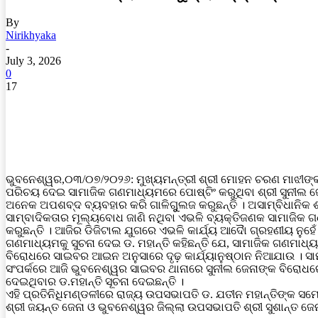
By
Nirikhyaka
-
July 3, 2026
0
17
ଭୁବନେଶ୍ୱର,୦୩/୦୭/୨୦୨୬: ମୁଖ୍ୟମନ୍ତ୍ରୀ ଶ୍ରୀ ମୋହନ ଚରଣ ମାଝୀଙ୍କ 
ପରିଚୟ ଦେଇ ସାମାଜିକ ଗଣମାଧ୍ୟମରେ ପୋଷ୍ଟିଂ କରୁଥିବା ଶ୍ରୀ ସୁନୀଲ ଜ
ଅନେକ ଅପଶବ୍ଦ ବ୍ୟବହାର କରି ଗାଳିଗୁୁଲଜ କରୁଛନ୍ତି । ଅସାମ୍ବିଧାନିକ
ସାମ୍ବାଦିକତାର ମୂଲ୍ୟବୋଧ ଜାଣି ନଥିବା ଏଭଳି ବ୍ୟକ୍ତିଜଣକ ସାମାଜିକ 
କରୁଛନ୍ତି । ଆଜିର ଡିଜିଟାଲ ଯୁଗରେ ଏଭଳି କାର୍ଯ୍ୟ ଆଦୈା ଗ୍ରହଣୀୟ ନୁହେଁ
ଗଣମାଧ୍ୟମକୁ ସୁଚନା ଦେଇ ଡ. ମହାନ୍ତି କହିଛନ୍ତି ଯେ, ସାମାଜିକ ଗଣମାଧ୍ୟମ
ବିରୋଧରେ ସାଇବର ଆଇନ ଅନୁସାରେ ଦୃଢ଼ କାର୍ଯ୍ୟାନୁଷ୍ଠାନ ନିଆଯାଉ । ସାମ୍
ସଂପର୍କରେ ଆଜି ଭୁବନେଶ୍ୱର ସାଇବର ଥାନାରେ ସୁନୀଲ ଜେନାଙ୍କ ବିରୋଧରେ 
ଦେଇଥିବାର ଡ.ମହାନ୍ତି ସୂଚନା ଦେଇଛନ୍ତି ।
ଏହି ପ୍ରତିନିଧିମଣ୍ଡଳୀରେ ରାଜ୍ୟ ଉପସଭାପତି ଡ. ଯତୀନ ମହାନ୍ତିଙ୍କ ସମେ
ଶ୍ରୀ ଜୟନ୍ତ ଜେନା ଓ ଭୁବନେଶ୍ୱର ଜିଲ୍ଲା ଉପସଭାପତି ଶ୍ରୀ ସୁଶାନ୍ତ ଜେ